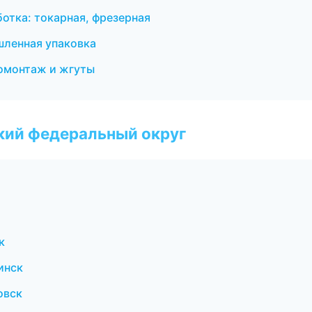
ботка: токарная, фрезерная
ленная упаковка
омонтаж и жгуты
ский федеральный округ
к
инск
овск