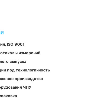
ми
ия, ISO 9001
ротоколы измерений
ного выпуска
ции под технологичность
ассовое производство
орудования ЧПУ
упаковка