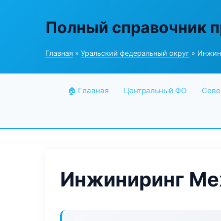
Полный справочник 
Главная
»
Уральский федеральный округ
» Инжин
🏠 Главная
Центральный ФО
Севе
Инжиниринг Ме