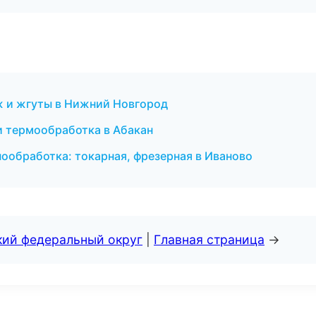
ж и жгуты в Нижний Новгород
 термообработка в Абакан
нообработка: токарная, фрезерная в Иваново
кий федеральный округ
|
Главная страница
→