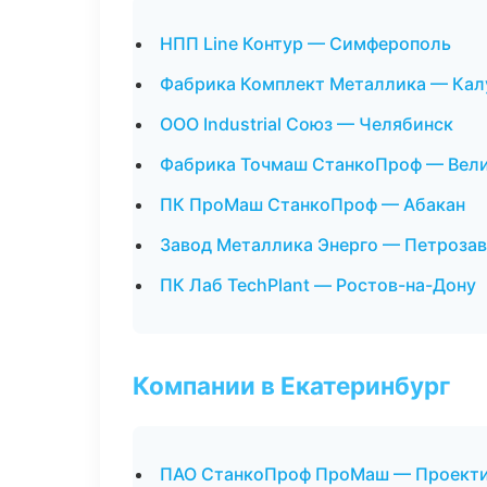
НПП Line Контур — Симферополь
Фабрика Комплект Металлика — Кал
ООО Industrial Союз — Челябинск
Фабрика Точмаш СтанкоПроф — Вел
ПК ПроМаш СтанкоПроф — Абакан
Завод Металлика Энерго — Петроза
ПК Лаб TechPlant — Ростов-на-Дону
Компании в Екатеринбург
ПАО СтанкоПроф ПроМаш — Проектир