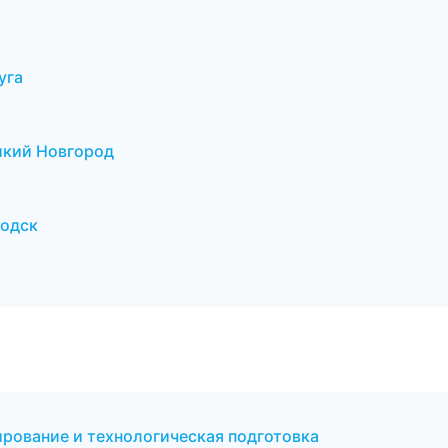
уга
икий Новгород
водск
ование и технологическая подготовка