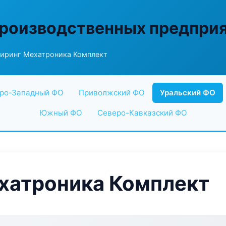
производственных предпри
иринг Мехатроника Комплект
ро-Западный ФО
Приволжский ФО
Уральский ФО
Южный ФО
Северо-Кавказский ФО
хатроника Комплект