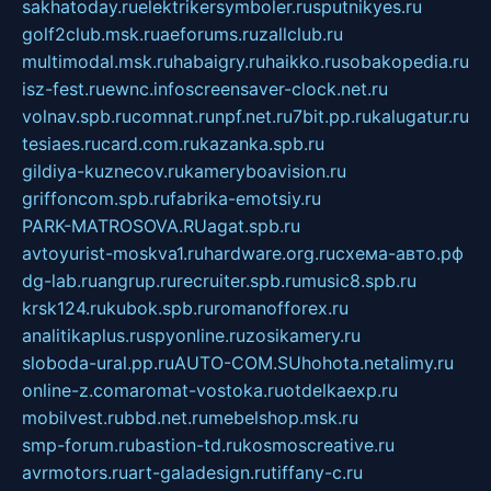
sakhatoday.ru
elektrikersymboler.ru
sputnikyes.ru
golf2club.msk.ru
aeforums.ru
zallclub.ru
multimodal.msk.ru
habaigry.ru
haikko.ru
sobakopedia.ru
isz-fest.ru
ewnc.info
screensaver-clock.net.ru
volnav.spb.ru
comnat.ru
npf.net.ru
7bit.pp.ru
kalugatur.ru
tesiaes.ru
card.com.ru
kazanka.spb.ru
gildiya-kuznecov.ru
kameryboavision.ru
griffoncom.spb.ru
fabrika-emotsiy.ru
PARK-MATROSOVA.RU
agat.spb.ru
avtoyurist-moskva1.ru
hardware.org.ru
схема-авто.рф
dg-lab.ru
angrup.ru
recruiter.spb.ru
music8.spb.ru
krsk124.ru
kubok.spb.ru
romanofforex.ru
analitikaplus.ru
spyonline.ru
zosikamery.ru
sloboda-ural.pp.ru
AUTO-COM.SU
hohota.net
alimy.ru
online-z.com
aromat-vostoka.ru
otdelkaexp.ru
mobilvest.ru
bbd.net.ru
mebelshop.msk.ru
smp-forum.ru
bastion-td.ru
kosmoscreative.ru
avrmotors.ru
art-galadesign.ru
tiffany-c.ru