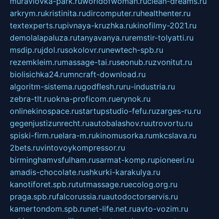
muraviovka-park.ru
worldofwoman.ru
clean-dreams.ru
arkrym.ru
kristinita.ru
dircomputer.ru
healthenter.ru
textexperts.ru
pivnaya-kruzhka.ru
kinofilmy-2021.ru
demolalapaluza.ru
tanyavanya.ru
remstir-tolyatti.ru
msdip.ru
jdol.ru
sokolovr.ru
newtech-spb.ru
rezemkleim.ru
massage-tai.ru
seonub.ru
zvonitut.ru
biolisichka24.ru
mncraft-download.ru
algoritm-sistema.ru
godflesh.ru
ru-industria.ru
zebra-tlt.ru
okna-proficom.ru
erynok.ru
onlinekinospace.ru
startupstudio-fefu.ru
zarges-ru.ru
gegenjustizunrecht.ru
autobalashov.ru
utrovortu.ru
spiski-firm.ru
elara-m.ru
kinomusorka.ru
mkcslava.ru
2bets.ru
vintovoykompressor.ru
birminghamvsfulham.ru
sarmat-komp.ru
pioneeri.ru
amadis-chocolate.ru
shkurki-karakulya.ru
kanotiforet.spb.ru
tutmassage.ru
ecolog.org.ru
praga.spb.ru
falcorussia.ru
autodoctorservis.ru
kamertondom.spb.ru
net-life.net.ru
avto-vozim.ru