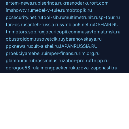
artem-news.ru
biserinca.ru
krasnodarkurort.com
imshowtv.ru
mebel-v-tule.ru
mobtopik.ru
pcsecurity.net.ru
tool-sib.ru
multimetrunit.ru
sp-tour.ru
fan-cs.ru
santeh-russia.ru
symbian9.net.ru
DSHAIR.RU
tmmotors.spb.ru
xjocuricopii.com
musavtomat.msk.ru
obustrojdom.ru
sovetcik.ru
ybaranovskaya.ru
ppknews.ru
cult-alshei.ru
JAPANRUSSIA.RU
proekciyamebel.ru
imper-finans.ru
rim.org.ru
glamourai.ru
brassminus.ru
zabor-pro.ru
ftn.pp.ru
dorogoe58.ru
laimengpacker.ru
kuzova-zapchasti.ru
sageerp.ru
taxodrom.ru
dsrazvitie.ru
hardcity.net.ru
ratinghomegames.ru
topservice25.ru
gubernyan.ru
gtglasslined.ru
ii4.ru
tssport.spb.ru
andorra24.com
blackwallstreet.ru
oboimos.ru
optim-doors.com.ru
ikuch.ru
nycr.org.ru
npa21.ru
vremya-ch.spb.ru
desert000.ru
ivtorgi.ru
ifiori.ru
catalog-statei.ru
dcv.org.ru
spetsmaster174.ru
ipkameryhiseeu.ru
dum26.ru
ruspol.spb.ru
fr-opendp.ru
kam-solnyshko.ru