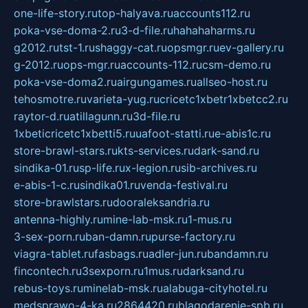
one-life-story.ru
top-halyava.ru
accounts112.ru
poka-vse-doma-2.ru
3-d-file.ru
hahahaharms.ru
g2012.ru
tst-1.ru
shaggy-cat.ru
opsmgr.ru
ev-gallery.ru
g-2012.ru
ops-mgr.ru
accounts-112.ru
csm-demo.ru
poka-vse-doma2.ru
airgungames.ru
allseo-host.ru
tehosmotre.ru
varieta-yug.ru
cricetc1xbetr1xbetcc2.ru
raytor-d.ru
atillagunn.ru
3d-file.ru
1xbeticricetc1xbetti5.ru
uafoot-statti.ru
e-abis1c.ru
store-brawl-stars.ru
kts-services.ru
dark-sand.ru
sindika-01.ru
sp-life.ru
x-legion.ru
sib-archives.ru
e-abis-1-c.ru
sindika01.ru
venda-festival.ru
store-brawlstars.ru
dooraleksandria.ru
antenna-highly.ru
mine-lab-msk.ru
1-mus.ru
3-sex-porn.ru
ban-damn.ru
purse-factory.ru
viagra-tablet.ru
fasbags.ru
adler-jun.ru
bandamn.ru
fincontech.ru
3sexporn.ru
1mus.ru
darksand.ru
rebus-toys.ru
minelab-msk.ru
alabuga-cityhotel.ru
medsprawo-4-ka.ru
2864420.ru
blagodarenie-spb.ru