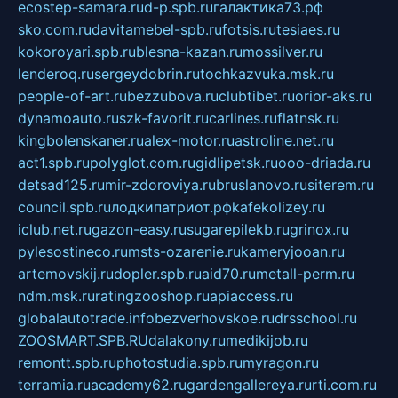
ecostep-samara.ru
d-p.spb.ru
галактика73.рф
sko.com.ru
davitamebel-spb.ru
fotsis.ru
tesiaes.ru
kokoroyari.spb.ru
blesna-kazan.ru
mossilver.ru
lenderoq.ru
sergeydobrin.ru
tochkazvuka.msk.ru
people-of-art.ru
bezzubova.ru
clubtibet.ru
orior-aks.ru
dynamoauto.ru
szk-favorit.ru
carlines.ru
flatnsk.ru
kingbolenskaner.ru
alex-motor.ru
astroline.net.ru
act1.spb.ru
polyglot.com.ru
gidlipetsk.ru
ooo-driada.ru
detsad125.ru
mir-zdoroviya.ru
bruslanovo.ru
siterem.ru
council.spb.ru
лодкипатриот.рф
kafekolizey.ru
iclub.net.ru
gazon-easy.ru
sugarepilekb.ru
grinox.ru
pylesostineco.ru
msts-ozarenie.ru
kameryjooan.ru
artemovskij.ru
dopler.spb.ru
aid70.ru
metall-perm.ru
ndm.msk.ru
ratingzooshop.ru
apiaccess.ru
globalautotrade.info
bezverhovskoe.ru
drsschool.ru
ZOOSMART.SPB.RU
dalakony.ru
medikijob.ru
remontt.spb.ru
photostudia.spb.ru
myragon.ru
terramia.ru
academy62.ru
gardengallereya.ru
rti.com.ru