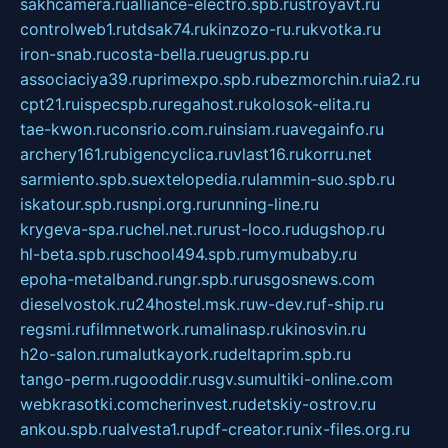
sakhcamera.ru
alliance-electro.spb.ru
stroyavt.ru
controlweb1.ru
tdsak74.ru
kinzozo-ru.ru
kvotka.ru
iron-snab.ru
costa-bella.ru
eugrus.pp.ru
associaciya39.ru
primexpo.spb.ru
bezmorchin.ru
ia2.ru
cpt21.ru
ispecspb.ru
regahost.ru
kolosok-elita.ru
tae-kwon.ru
consrio.com.ru
insiam.ru
avegainfo.ru
archery161.ru
bigencyclica.ru
vlast16.ru
korru.net
sarmiento.spb.su
extelopedia.ru
lammin-suo.spb.ru
iskatour.spb.ru
snpi.org.ru
running-line.ru
krygeva-spa.ru
chel.net.ru
rust-loco.ru
dugshop.ru
hl-beta.spb.ru
school494.spb.ru
mymubaby.ru
epoha-metalband.ru
ngr.spb.ru
rusgosnews.com
dieselvostok.ru
24hostel.msk.ru
w-dev.ru
f-ship.ru
regsmi.ru
filmnetwork.ru
malinasp.ru
kinosvin.ru
h2o-salon.ru
malutkayork.ru
deltaprim.spb.ru
tango-perm.ru
gooddir.ru
sgv.su
multiki-online.com
webkrasotki.com
cherinvest.ru
detskiy-ostrov.ru
ankou.spb.ru
alvesta1.ru
pdf-creator.ru
nix-files.org.ru