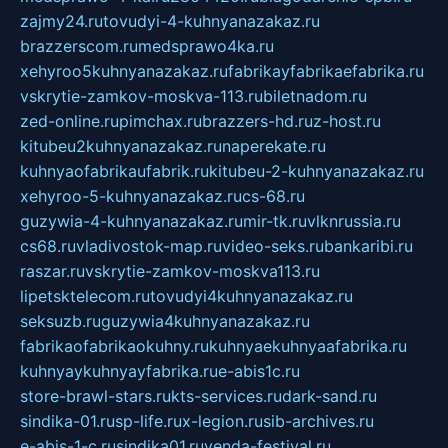
zajmy24.ru
tovudyi-4-kuhnyanazakaz.ru
brazzerscom.ru
medsprawo4ka.ru
xehyroo5kuhnyanazakaz.ru
fabrikayfabrikaefabrika.ru
vskrytie-zamkov-moskva-113.ru
biletnadom.ru
zed-online.ru
pimchax.ru
brazzers-hd.ru
z-host.ru
kitubeu2kuhnyanazakaz.ru
naperekate.ru
kuhnyaofabrikaufabrik.ru
kitubeu-2-kuhnyanazakaz.ru
xehyroo-5-kuhnyanazakaz.ru
cs-68.ru
guzywia-4-kuhnyanazakaz.ru
mir-tk.ru
vlknrussia.ru
cs68.ru
vladivostok-map.ru
video-seks.ru
bankaribi.ru
raszar.ru
vskrytie-zamkov-moskva113.ru
lipetsktelecom.ru
tovudyi4kuhnyanazakaz.ru
seksuzb.ru
guzywia4kuhnyanazakaz.ru
fabrikaofabrikaokuhny.ru
kuhnyaekuhnyaafabrika.ru
kuhnyaykuhnyayfabrika.ru
e-abis1c.ru
store-brawl-stars.ru
kts-services.ru
dark-sand.ru
sindika-01.ru
sp-life.ru
x-legion.ru
sib-archives.ru
e-abis-1-c.ru
sindika01.ru
venda-festival.ru