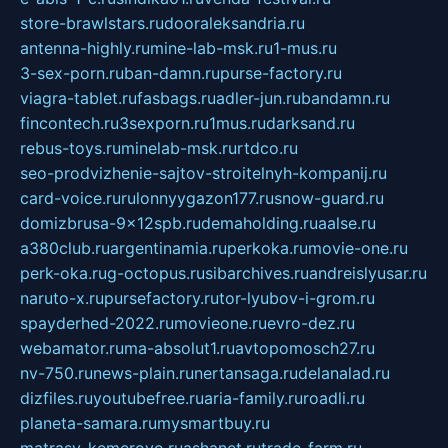
store-brawlstars.ru
dooraleksandria.ru
antenna-highly.ru
mine-lab-msk.ru
1-mus.ru
3-sex-porn.ru
ban-damn.ru
purse-factory.ru
viagra-tablet.ru
fasbags.ru
adler-jun.ru
bandamn.ru
fincontech.ru
3sexporn.ru
1mus.ru
darksand.ru
rebus-toys.ru
minelab-msk.ru
rtdco.ru
seo-prodvizhenie-sajtov-stroitelnyh-kompanij.ru
card-voice.ru
rulonnyygazon177.ru
snow-guard.ru
domizbrusa-9x12spb.ru
demaholding.ru
aalse.ru
a380club.ru
argentinamia.ru
perkoka.ru
movie-one.ru
perk-oka.ru
g-octopus.ru
sibarchives.ru
andreislyusar.ru
naruto-x.ru
pursefactory.ru
tor-lyubov-i-grom.ru
spayderhed-2022.ru
movieone.ru
evro-dez.ru
webamator.ru
ma-absolut1.ru
avtopomosch27.ru
nv-750.ru
news-plain.ru
nertansaga.ru
delanalad.ru
dizfiles.ru
youtubefree.ru
aria-family.ru
roadli.ru
planeta-samara.ru
mysmartbuy.ru
matrasy-kemerovo.ru
ashanet.ru
trade-farm.ru