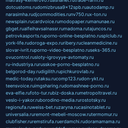
dotcustoms.ru
domizbrusa9x12spb.ru
autodamp.ru
narasimha.ru
djcommodities.ru
nv750.ru
x-ton.ru
newsplain.ru
cardvoice.ru
modopaper.ru
manunae.ru
gbget.ru
alfeihavsalnassr.ru
madoma.ru
tajuncos.ru
petrovkasports.ru
porno-online-besplatno.ru
splclub.ru
york-life.ru
doroga-expo.ru
ribery.ru
cleanmedicine.ru
slovar-ivrit.ru
porno-video-besplatno.ru
seks-365.ru
ovucontrol.ru
sloty-igrovyye-avtomaty.ru
ru-industriya.ru
russkoe-porno-besplatno.ru
belgorod-day.ru
digilith.ru
pichkurovlab.ru
medic-today.ru
taksu.ru
comp123.ru
don-ykt.ru
teensvoice.ru
imgsharing.ru
domashnee-porno.ru
eva-elfie.ru
foto-tur.ru
biz-doska.ru
metropoltravel.ru
veslo-i-yakor.ru
borodino-media.ru
rostotsky.ru
regionufa.ru
weiss-bet.ru
zaryna.ru
casinotablet.ru
universalia.ru
remont-mebeli-moscow.ru
termomur.ru
clubfisher.ru
remstirufa.ru
erdamchi.ru
doramamama.ru