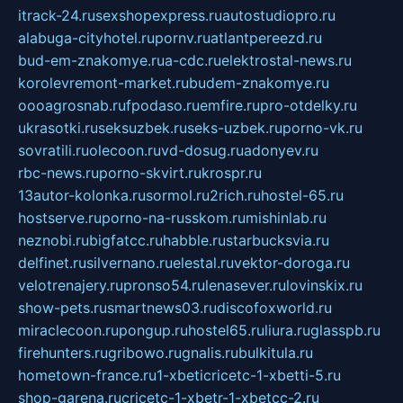
itrack-24.ru
sexshopexpress.ru
autostudiopro.ru
alabuga-cityhotel.ru
pornv.ru
atlantpereezd.ru
bud-em-znakomye.ru
a-cdc.ru
elektrostal-news.ru
korolevremont-market.ru
budem-znakomye.ru
oooagrosnab.ru
fpodaso.ru
emfire.ru
pro-otdelky.ru
ukrasotki.ru
seksuzbek.ru
seks-uzbek.ru
porno-vk.ru
sovratili.ru
olecoon.ru
vd-dosug.ru
adonyev.ru
rbc-news.ru
porno-skvirt.ru
krospr.ru
13autor-kolonka.ru
sormol.ru
2rich.ru
hostel-65.ru
hostserve.ru
porno-na-russkom.ru
mishinlab.ru
neznobi.ru
bigfatcc.ru
habble.ru
starbucksvia.ru
delfinet.ru
silvernano.ru
elestal.ru
vektor-doroga.ru
velotrenajery.ru
pronso54.ru
lenasever.ru
lovinskix.ru
show-pets.ru
smartnews03.ru
discofoxworld.ru
miraclecoon.ru
pongup.ru
hostel65.ru
liura.ru
glasspb.ru
firehunters.ru
gribowo.ru
gnalis.ru
bulkitula.ru
hometown-france.ru
1-xbeticricetc-1-xbetti-5.ru
shop-garena.ru
cricetc-1-xbetr-1-xbetcc-2.ru