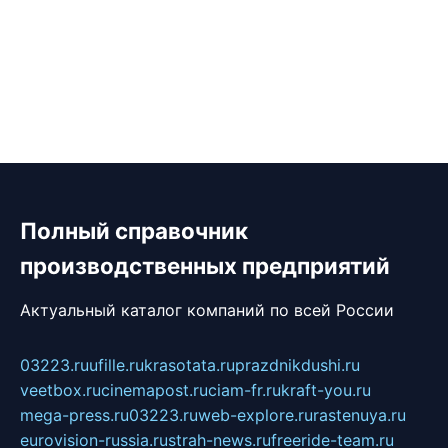
Полный справочник
производственных предприятий
Актуальный каталог компаний по всей России
03223.ru
ufille.ru
krasotata.ru
prazdnikdushi.ru
veetbox.ru
cinemapost.ru
ciam-fr.ru
kraft-you.ru
mega-press.ru
03223.ru
web-explore.ru
rastenuya.ru
eurovision-russia.ru
strah-news.ru
freeride-team.ru