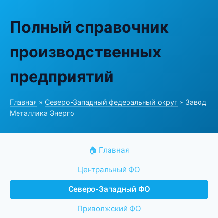
Полный справочник
производственных
предприятий
Главная
»
Северо-Западный федеральный округ
» Завод
Металлика Энерго
🏠 Главная
Центральный ФО
Северо-Западный ФО
Приволжский ФО