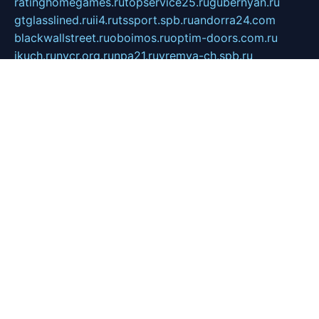
ratinghomegames.ru
topservice25.ru
gubernyan.ru
gtglasslined.ru
ii4.ru
tssport.spb.ru
andorra24.com
blackwallstreet.ru
oboimos.ru
optim-doors.com.ru
ikuch.ru
nycr.org.ru
npa21.ru
vremya-ch.spb.ru
desert000.ru
ivtorgi.ru
ifiori.ru
catalog-statei.ru
dcv.org.ru
spetsmaster174.ru
ipkameryhiseeu.ru
dum26.ru
ruspol.spb.ru
fr-opendp.ru
kam-solnyshko.ru
cheyenne-arapaho.ru
sevzapmetal.spb.ru
ted-lapidus.spb.ru
parasite-eliminator.ru
sigma-complete.ru
modernworld.ru
dama-moda.ru
eholot-group.ru
sk-nvkz.ru
DRONGOLD.RU
democratia2.ru
i-farmer.ru
mass-sport.org
jablonex.spb.ru
bookmess.ru
linkword.ru
refineua.com.ru
cs-spec.net.ru
altay-mebel.ru
DNK-THEATRE.RU
mechaniks.spb.ru
ipcamtechage.ru
skosta.ru
a-sun.ru
stroy-ldsp.ru
snowlands.org.ru
childrensshoes.ru
mrlizzy.ru
mebelsofiakrd.ru
bulizhenko.ru
rumantick.net.ru
mtszerno.ru