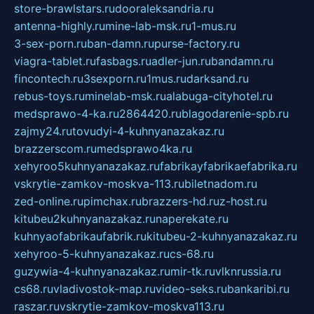
store-brawlstars.ru
dooraleksandria.ru
antenna-highly.ru
mine-lab-msk.ru
1-mus.ru
3-sex-porn.ru
ban-damn.ru
purse-factory.ru
viagra-tablet.ru
fasbags.ru
adler-jun.ru
bandamn.ru
fincontech.ru
3sexporn.ru
1mus.ru
darksand.ru
rebus-toys.ru
minelab-msk.ru
alabuga-cityhotel.ru
medsprawo-4-ka.ru
2864420.ru
blagodarenie-spb.ru
zajmy24.ru
tovudyi-4-kuhnyanazakaz.ru
brazzerscom.ru
medsprawo4ka.ru
xehyroo5kuhnyanazakaz.ru
fabrikayfabrikaefabrika.ru
vskrytie-zamkov-moskva-113.ru
biletnadom.ru
zed-online.ru
pimchax.ru
brazzers-hd.ru
z-host.ru
kitubeu2kuhnyanazakaz.ru
naperekate.ru
kuhnyaofabrikaufabrik.ru
kitubeu-2-kuhnyanazakaz.ru
xehyroo-5-kuhnyanazakaz.ru
cs-68.ru
guzywia-4-kuhnyanazakaz.ru
mir-tk.ru
vlknrussia.ru
cs68.ru
vladivostok-map.ru
video-seks.ru
bankaribi.ru
raszar.ru
vskrytie-zamkov-moskva113.ru