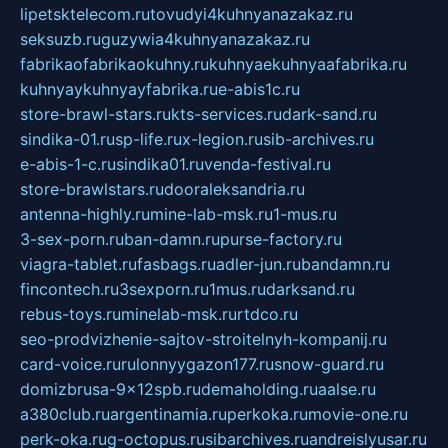
lipetsktelecom.ru
tovudyi4kuhnyanazakaz.ru
seksuzb.ru
guzywia4kuhnyanazakaz.ru
fabrikaofabrikaokuhny.ru
kuhnyaekuhnyaafabrika.ru
kuhnyaykuhnyayfabrika.ru
e-abis1c.ru
store-brawl-stars.ru
kts-services.ru
dark-sand.ru
sindika-01.ru
sp-life.ru
x-legion.ru
sib-archives.ru
e-abis-1-c.ru
sindika01.ru
venda-festival.ru
store-brawlstars.ru
dooraleksandria.ru
antenna-highly.ru
mine-lab-msk.ru
1-mus.ru
3-sex-porn.ru
ban-damn.ru
purse-factory.ru
viagra-tablet.ru
fasbags.ru
adler-jun.ru
bandamn.ru
fincontech.ru
3sexporn.ru
1mus.ru
darksand.ru
rebus-toys.ru
minelab-msk.ru
rtdco.ru
seo-prodvizhenie-sajtov-stroitelnyh-kompanij.ru
card-voice.ru
rulonnyygazon177.ru
snow-guard.ru
domizbrusa-9x12spb.ru
demaholding.ru
aalse.ru
a380club.ru
argentinamia.ru
perkoka.ru
movie-one.ru
perk-oka.ru
g-octopus.ru
sibarchives.ru
andreislyusar.ru