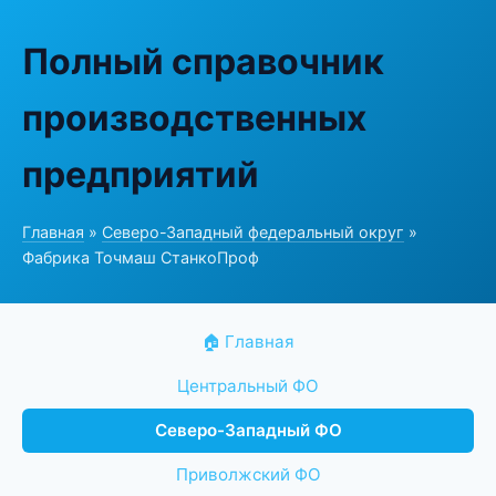
Полный справочник
производственных
предприятий
Главная
»
Северо-Западный федеральный округ
»
Фабрика Точмаш СтанкоПроф
🏠 Главная
Центральный ФО
Северо-Западный ФО
Приволжский ФО