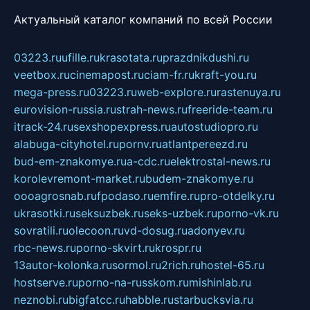
Актуальный каталог компаний по всей России
03223.ru
ufille.ru
krasotata.ru
prazdnikdushi.ru
veetbox.ru
cinemapost.ru
ciam-fr.ru
kraft-you.ru
mega-press.ru
03223.ru
web-explore.ru
rastenuya.ru
eurovision-russia.ru
strah-news.ru
freeride-team.ru
itrack-24.ru
sexshopexpress.ru
autostudiopro.ru
alabuga-cityhotel.ru
pornv.ru
atlantpereezd.ru
bud-em-znakomye.ru
a-cdc.ru
elektrostal-news.ru
korolevremont-market.ru
budem-znakomye.ru
oooagrosnab.ru
fpodaso.ru
emfire.ru
pro-otdelky.ru
ukrasotki.ru
seksuzbek.ru
seks-uzbek.ru
porno-vk.ru
sovratili.ru
olecoon.ru
vd-dosug.ru
adonyev.ru
rbc-news.ru
porno-skvirt.ru
krospr.ru
13autor-kolonka.ru
sormol.ru
2rich.ru
hostel-65.ru
hostserve.ru
porno-na-russkom.ru
mishinlab.ru
neznobi.ru
bigfatcc.ru
habble.ru
starbucksvia.ru