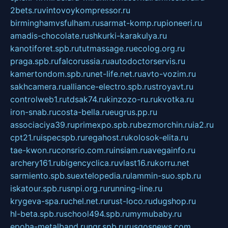
2bets.ru
vintovoykompressor.ru
birminghamvsfulham.ru
sarmat-komp.ru
pioneeri.ru
amadis-chocolate.ru
shkurki-karakulya.ru
kanotiforet.spb.ru
tutmassage.ru
ecolog.org.ru
praga.spb.ru
falcorussia.ru
autodoctorservis.ru
kamertondom.spb.ru
net-life.net.ru
avto-vozim.ru
sakhcamera.ru
alliance-electro.spb.ru
stroyavt.ru
controlweb1.ru
tdsak74.ru
kinzozo-ru.ru
kvotka.ru
iron-snab.ru
costa-bella.ru
eugrus.pp.ru
associaciya39.ru
primexpo.spb.ru
bezmorchin.ru
ia2.ru
cpt21.ru
ispecspb.ru
regahost.ru
kolosok-elita.ru
tae-kwon.ru
consrio.com.ru
insiam.ru
avegainfo.ru
archery161.ru
bigencyclica.ru
vlast16.ru
korru.net
sarmiento.spb.su
extelopedia.ru
lammin-suo.spb.ru
iskatour.spb.ru
snpi.org.ru
running-line.ru
krygeva-spa.ru
chel.net.ru
rust-loco.ru
dugshop.ru
hl-beta.spb.ru
school494.spb.ru
mymubaby.ru
epoha-metalband.ru
ngr.spb.ru
rusgosnews.com