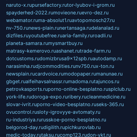
naruto-x.ru
pursefactory.ru
tor-lyubov-i-grom.ru
spayderhed-2022.ru
movieone.ru
evro-dez.ru
webamator.ru
ma-absolut1.ru
avtopomosch27.ru
nv-750.ru
news-plain.ru
nertansaga.ru
delanalad.ru
dizfiles.ru
youtubefree.ru
aria-family.ru
roadli.ru
planeta-samara.ru
mysmartbuy.ru
matrasy-kemerovo.ru
ashanet.ru
trade-farm.ru
dotcustoms.ru
domizbrusa9x12spb.ru
autodamp.ru
narasimha.ru
djcommodities.ru
nv750.ru
x-ton.ru
newsplain.ru
cardvoice.ru
modopaper.ru
manunae.ru
gbget.ru
alfeihavsalnassr.ru
madoma.ru
tajuncos.ru
petrovkasports.ru
porno-online-besplatno.ru
splclub.ru
york-life.ru
doroga-expo.ru
ribery.ru
cleanmedicine.ru
slovar-ivrit.ru
porno-video-besplatno.ru
seks-365.ru
ovucontrol.ru
sloty-igrovyye-avtomaty.ru
ru-industriya.ru
russkoe-porno-besplatno.ru
belgorod-day.ru
digilith.ru
pichkurovlab.ru
medic-today.ru
taksu.ru
comp123.ru
don-ykt.ru