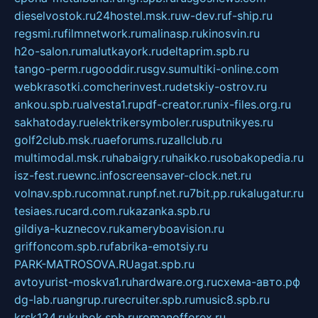
dieselvostok.ru
24hostel.msk.ru
w-dev.ru
f-ship.ru
regsmi.ru
filmnetwork.ru
malinasp.ru
kinosvin.ru
h2o-salon.ru
malutkayork.ru
deltaprim.spb.ru
tango-perm.ru
gooddir.ru
sgv.su
multiki-online.com
webkrasotki.com
cherinvest.ru
detskiy-ostrov.ru
ankou.spb.ru
alvesta1.ru
pdf-creator.ru
nix-files.org.ru
sakhatoday.ru
elektrikersymboler.ru
sputnikyes.ru
golf2club.msk.ru
aeforums.ru
zallclub.ru
multimodal.msk.ru
habaigry.ru
haikko.ru
sobakopedia.ru
isz-fest.ru
ewnc.info
screensaver-clock.net.ru
volnav.spb.ru
comnat.ru
npf.net.ru
7bit.pp.ru
kalugatur.ru
tesiaes.ru
card.com.ru
kazanka.spb.ru
gildiya-kuznecov.ru
kameryboavision.ru
griffoncom.spb.ru
fabrika-emotsiy.ru
PARK-MATROSOVA.RU
agat.spb.ru
avtoyurist-moskva1.ru
hardware.org.ru
схема-авто.рф
dg-lab.ru
angrup.ru
recruiter.spb.ru
music8.spb.ru
krsk124.ru
kubok.spb.ru
romanofforex.ru