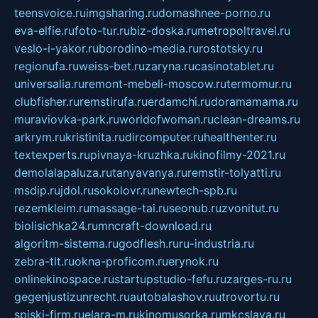
teensvoice.ru
imgsharing.ru
domashnee-porno.ru
eva-elfie.ru
foto-tur.ru
biz-doska.ru
metropoltravel.ru
veslo-i-yakor.ru
borodino-media.ru
rostotsky.ru
regionufa.ru
weiss-bet.ru
zaryna.ru
casinotablet.ru
universalia.ru
remont-mebeli-moscow.ru
termomur.ru
clubfisher.ru
remstirufa.ru
erdamchi.ru
doramamama.ru
muraviovka-park.ru
worldofwoman.ru
clean-dreams.ru
arkrym.ru
kristinita.ru
dircomputer.ru
healthenter.ru
textexperts.ru
pivnaya-kruzhka.ru
kinofilmy-2021.ru
demolalapaluza.ru
tanyavanya.ru
remstir-tolyatti.ru
msdip.ru
jdol.ru
sokolovr.ru
newtech-spb.ru
rezemkleim.ru
massage-tai.ru
seonub.ru
zvonitut.ru
biolisichka24.ru
mncraft-download.ru
algoritm-sistema.ru
godflesh.ru
ru-industria.ru
zebra-tlt.ru
okna-proficom.ru
erynok.ru
onlinekinospace.ru
startupstudio-fefu.ru
zarges-ru.ru
gegenjustizunrecht.ru
autobalashov.ru
utrovortu.ru
spiski-firm.ru
elara-m.ru
kinomusorka.ru
mkcslava.ru