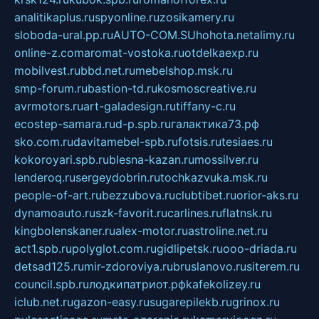
analitikaplus.ru
spyonline.ru
zosikamery.ru
sloboda-ural.pp.ru
AUTO-COM.SU
hohota.net
alimy.ru
online-z.com
aromat-vostoka.ru
otdelkaexp.ru
mobilvest.ru
bbd.net.ru
mebelshop.msk.ru
smp-forum.ru
bastion-td.ru
kosmoscreative.ru
avrmotors.ru
art-galadesign.ru
tiffany-c.ru
ecostep-samara.ru
d-p.spb.ru
галактика73.рф
sko.com.ru
davitamebel-spb.ru
fotsis.ru
tesiaes.ru
kokoroyari.spb.ru
blesna-kazan.ru
mossilver.ru
lenderoq.ru
sergeydobrin.ru
tochkazvuka.msk.ru
people-of-art.ru
bezzubova.ru
clubtibet.ru
orior-aks.ru
dynamoauto.ru
szk-favorit.ru
carlines.ru
flatnsk.ru
kingbolenskaner.ru
alex-motor.ru
astroline.net.ru
act1.spb.ru
polyglot.com.ru
gidlipetsk.ru
ooo-driada.ru
detsad125.ru
mir-zdoroviya.ru
bruslanovo.ru
siterem.ru
council.spb.ru
лодкипатриот.рф
kafekolizey.ru
iclub.net.ru
gazon-easy.ru
sugarepilekb.ru
grinox.ru