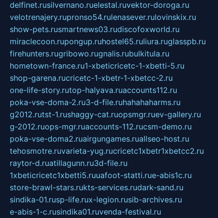
delfinet.ru
silvernano.ru
elestal.ru
vektor-doroga.ru
velotrenajery.ru
pronso54.ru
lenasever.ru
lovinskix.ru
show-pets.ru
smartnews03.ru
discofoxworld.ru
miraclecoon.ru
pongup.ru
hostel65.ru
liura.ru
glasspb.ru
firehunters.ru
gribowo.ru
gnalis.ru
bulkitula.ru
hometown-france.ru
1-xbeticricetc-1-xbetti-5.ru
shop-garena.ru
cricetc-1-xbetr-1-xbetcc-2.ru
one-life-story.ru
top-halyava.ru
accounts112.ru
poka-vse-doma-2.ru
3-d-file.ru
hahahaharms.ru
g2012.ru
tst-1.ru
shaggy-cat.ru
opsmgr.ru
ev-gallery.ru
g-2012.ru
ops-mgr.ru
accounts-112.ru
csm-demo.ru
poka-vse-doma2.ru
airgungames.ru
allseo-host.ru
tehosmotre.ru
varieta-yug.ru
cricetc1xbetr1xbetcc2.ru
raytor-d.ru
atillagunn.ru
3d-file.ru
1xbeticricetc1xbetti5.ru
uafoot-statti.ru
e-abis1c.ru
store-brawl-stars.ru
kts-services.ru
dark-sand.ru
sindika-01.ru
sp-life.ru
x-legion.ru
sib-archives.ru
e-abis-1-c.ru
sindika01.ru
venda-festival.ru