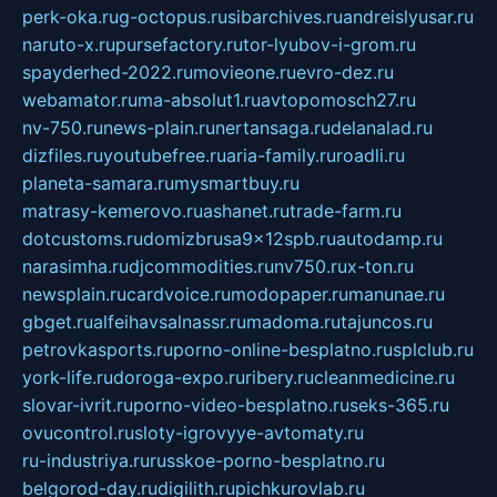
perk-oka.ru
g-octopus.ru
sibarchives.ru
andreislyusar.ru
naruto-x.ru
pursefactory.ru
tor-lyubov-i-grom.ru
spayderhed-2022.ru
movieone.ru
evro-dez.ru
webamator.ru
ma-absolut1.ru
avtopomosch27.ru
nv-750.ru
news-plain.ru
nertansaga.ru
delanalad.ru
dizfiles.ru
youtubefree.ru
aria-family.ru
roadli.ru
planeta-samara.ru
mysmartbuy.ru
matrasy-kemerovo.ru
ashanet.ru
trade-farm.ru
dotcustoms.ru
domizbrusa9x12spb.ru
autodamp.ru
narasimha.ru
djcommodities.ru
nv750.ru
x-ton.ru
newsplain.ru
cardvoice.ru
modopaper.ru
manunae.ru
gbget.ru
alfeihavsalnassr.ru
madoma.ru
tajuncos.ru
petrovkasports.ru
porno-online-besplatno.ru
splclub.ru
york-life.ru
doroga-expo.ru
ribery.ru
cleanmedicine.ru
slovar-ivrit.ru
porno-video-besplatno.ru
seks-365.ru
ovucontrol.ru
sloty-igrovyye-avtomaty.ru
ru-industriya.ru
russkoe-porno-besplatno.ru
belgorod-day.ru
digilith.ru
pichkurovlab.ru