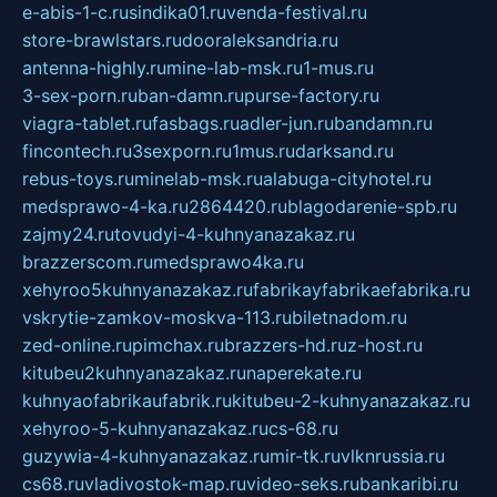
e-abis-1-c.ru
sindika01.ru
venda-festival.ru
store-brawlstars.ru
dooraleksandria.ru
antenna-highly.ru
mine-lab-msk.ru
1-mus.ru
3-sex-porn.ru
ban-damn.ru
purse-factory.ru
viagra-tablet.ru
fasbags.ru
adler-jun.ru
bandamn.ru
fincontech.ru
3sexporn.ru
1mus.ru
darksand.ru
rebus-toys.ru
minelab-msk.ru
alabuga-cityhotel.ru
medsprawo-4-ka.ru
2864420.ru
blagodarenie-spb.ru
zajmy24.ru
tovudyi-4-kuhnyanazakaz.ru
brazzerscom.ru
medsprawo4ka.ru
xehyroo5kuhnyanazakaz.ru
fabrikayfabrikaefabrika.ru
vskrytie-zamkov-moskva-113.ru
biletnadom.ru
zed-online.ru
pimchax.ru
brazzers-hd.ru
z-host.ru
kitubeu2kuhnyanazakaz.ru
naperekate.ru
kuhnyaofabrikaufabrik.ru
kitubeu-2-kuhnyanazakaz.ru
xehyroo-5-kuhnyanazakaz.ru
cs-68.ru
guzywia-4-kuhnyanazakaz.ru
mir-tk.ru
vlknrussia.ru
cs68.ru
vladivostok-map.ru
video-seks.ru
bankaribi.ru