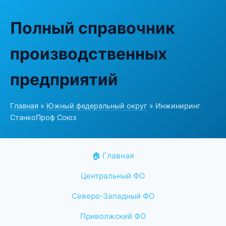
Полный справочник
производственных
предприятий
Главная
»
Южный федеральный округ
» Инжиниринг
СтанкоПроф Союз
🏠 Главная
Центральный ФО
Северо-Западный ФО
Приволжский ФО