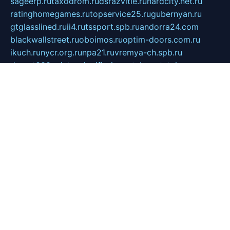
sageerp.ru
taxodrom.ru
dsrazvitie.ru
hardcity.net.ru
ratinghomegames.ru
topservice25.ru
gubernyan.ru
gtglasslined.ru
ii4.ru
tssport.spb.ru
andorra24.com
blackwallstreet.ru
oboimos.ru
optim-doors.com.ru
ikuch.ru
nycr.org.ru
npa21.ru
vremya-ch.spb.ru
desert000.ru
ivtorgi.ru
ifiori.ru
catalog-statei.ru
dcv.org.ru
spetsmaster174.ru
ipkameryhiseeu.ru
dum26.ru
ruspol.spb.ru
fr-opendp.ru
kam-solnyshko.ru
cheyenne-arapaho.ru
sevzapmetal.spb.ru
ted-lapidus.spb.ru
parasite-eliminator.ru
sigma-complete.ru
modernworld.ru
dama-moda.ru
eholot-group.ru
sk-nvkz.ru
DRONGOLD.RU
democratia2.ru
i-farmer.ru
mass-sport.org
jablonex.spb.ru
bookmess.ru
linkword.ru
refineua.com.ru
cs-spec.net.ru
altay-mebel.ru
DNK-THEATRE.RU
mechaniks.spb.ru
ipcamtechage.ru
skosta.ru
a-sun.ru
stroy-ldsp.ru
snowlands.org.ru
childrensshoes.ru
mrlizzy.ru
mebelsofiakrd.ru