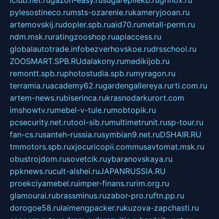
pylesostineco.ru
msts-ozarenie.ru
kameryjooan.ru
artemovskij.ru
dopler.spb.ru
aid70.ru
metall-perm.ru
ndm.msk.ru
ratingzooshop.ru
apiaccess.ru
globalautotrade.info
bezverhovskoe.ru
drsschool.ru
ZOOSMART.SPB.RU
dalakony.ru
medikijob.ru
remontt.spb.ru
photostudia.spb.ru
myragon.ru
terramia.ru
academy62.ru
gardengallereya.ru
rti.com.ru
artem-news.ru
biserinca.ru
krasnodarkurort.com
imshowtv.ru
mebel-v-tule.ru
mobtopik.ru
pcsecurity.net.ru
tool-sib.ru
multimetrunit.ru
sp-tour.ru
fan-cs.ru
santeh-russia.ru
symbian9.net.ru
DSHAIR.RU
tmmotors.spb.ru
xjocuricopii.com
musavtomat.msk.ru
obustrojdom.ru
sovetcik.ru
ybaranovskaya.ru
ppknews.ru
cult-alshei.ru
JAPANRUSSIA.RU
proekciyamebel.ru
imper-finans.ru
rim.org.ru
glamourai.ru
brassminus.ru
zabor-pro.ru
ftn.pp.ru
dorogoe58.ru
laimengpacker.ru
kuzova-zapchasti.ru