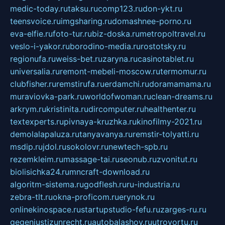
medic-today.ru
taksu.ru
comp123.ru
don-ykt.ru
teensvoice.ru
imgsharing.ru
domashnee-porno.ru
eva-elfie.ru
foto-tur.ru
biz-doska.ru
metropoltravel.ru
veslo-i-yakor.ru
borodino-media.ru
rostotsky.ru
regionufa.ru
weiss-bet.ru
zaryna.ru
casinotablet.ru
universalia.ru
remont-mebeli-moscow.ru
termomur.ru
clubfisher.ru
remstirufa.ru
erdamchi.ru
doramamama.ru
muraviovka-park.ru
worldofwoman.ru
clean-dreams.ru
arkrym.ru
kristinita.ru
dircomputer.ru
healthenter.ru
textexperts.ru
pivnaya-kruzhka.ru
kinofilmy-2021.ru
demolalapaluza.ru
tanyavanya.ru
remstir-tolyatti.ru
msdip.ru
jdol.ru
sokolovr.ru
newtech-spb.ru
rezemkleim.ru
massage-tai.ru
seonub.ru
zvonitut.ru
biolisichka24.ru
mncraft-download.ru
algoritm-sistema.ru
godflesh.ru
ru-industria.ru
zebra-tlt.ru
okna-proficom.ru
erynok.ru
onlinekinospace.ru
startupstudio-fefu.ru
zarges-ru.ru
gegenjustizunrecht.ru
autobalashov.ru
utrovortu.ru