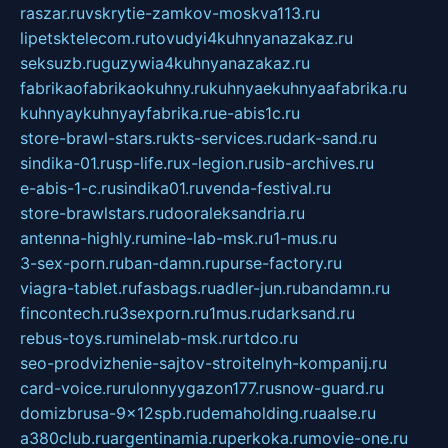
raszar.ru
vskrytie-zamkov-moskva113.ru
lipetsktelecom.ru
tovudyi4kuhnyanazakaz.ru
seksuzb.ru
guzywia4kuhnyanazakaz.ru
fabrikaofabrikaokuhny.ru
kuhnyaekuhnyaafabrika.ru
kuhnyaykuhnyayfabrika.ru
e-abis1c.ru
store-brawl-stars.ru
kts-services.ru
dark-sand.ru
sindika-01.ru
sp-life.ru
x-legion.ru
sib-archives.ru
e-abis-1-c.ru
sindika01.ru
venda-festival.ru
store-brawlstars.ru
dooraleksandria.ru
antenna-highly.ru
mine-lab-msk.ru
1-mus.ru
3-sex-porn.ru
ban-damn.ru
purse-factory.ru
viagra-tablet.ru
fasbags.ru
adler-jun.ru
bandamn.ru
fincontech.ru
3sexporn.ru
1mus.ru
darksand.ru
rebus-toys.ru
minelab-msk.ru
rtdco.ru
seo-prodvizhenie-sajtov-stroitelnyh-kompanij.ru
card-voice.ru
rulonnyygazon177.ru
snow-guard.ru
domizbrusa-9x12spb.ru
demaholding.ru
aalse.ru
a380club.ru
argentinamia.ru
perkoka.ru
movie-one.ru