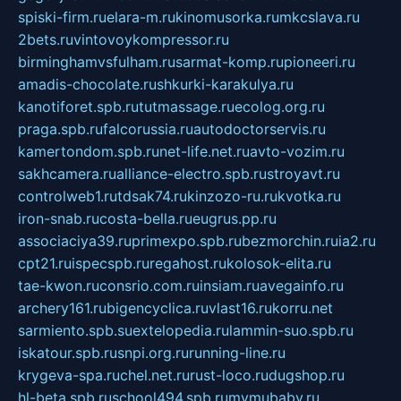
spiski-firm.ru
elara-m.ru
kinomusorka.ru
mkcslava.ru
2bets.ru
vintovoykompressor.ru
birminghamvsfulham.ru
sarmat-komp.ru
pioneeri.ru
amadis-chocolate.ru
shkurki-karakulya.ru
kanotiforet.spb.ru
tutmassage.ru
ecolog.org.ru
praga.spb.ru
falcorussia.ru
autodoctorservis.ru
kamertondom.spb.ru
net-life.net.ru
avto-vozim.ru
sakhcamera.ru
alliance-electro.spb.ru
stroyavt.ru
controlweb1.ru
tdsak74.ru
kinzozo-ru.ru
kvotka.ru
iron-snab.ru
costa-bella.ru
eugrus.pp.ru
associaciya39.ru
primexpo.spb.ru
bezmorchin.ru
ia2.ru
cpt21.ru
ispecspb.ru
regahost.ru
kolosok-elita.ru
tae-kwon.ru
consrio.com.ru
insiam.ru
avegainfo.ru
archery161.ru
bigencyclica.ru
vlast16.ru
korru.net
sarmiento.spb.su
extelopedia.ru
lammin-suo.spb.ru
iskatour.spb.ru
snpi.org.ru
running-line.ru
krygeva-spa.ru
chel.net.ru
rust-loco.ru
dugshop.ru
hl-beta.spb.ru
school494.spb.ru
mymubaby.ru