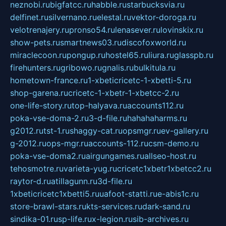
neznobi.ru
bigfatcc.ru
habble.ru
starbucksvia.ru
delfinet.ru
silvernano.ru
elestal.ru
vektor-doroga.ru
velotrenajery.ru
pronso54.ru
lenasever.ru
lovinskix.ru
show-pets.ru
smartnews03.ru
discofoxworld.ru
miraclecoon.ru
pongup.ru
hostel65.ru
liura.ru
glasspb.ru
firehunters.ru
gribowo.ru
gnalis.ru
bulkitula.ru
hometown-france.ru
1-xbeticricetc-1-xbetti-5.ru
shop-garena.ru
cricetc-1-xbetr-1-xbetcc-2.ru
one-life-story.ru
top-halyava.ru
accounts112.ru
poka-vse-doma-2.ru
3-d-file.ru
hahahaharms.ru
g2012.ru
tst-1.ru
shaggy-cat.ru
opsmgr.ru
ev-gallery.ru
g-2012.ru
ops-mgr.ru
accounts-112.ru
csm-demo.ru
poka-vse-doma2.ru
airgungames.ru
allseo-host.ru
tehosmotre.ru
varieta-yug.ru
cricetc1xbetr1xbetcc2.ru
raytor-d.ru
atillagunn.ru
3d-file.ru
1xbeticricetc1xbetti5.ru
uafoot-statti.ru
e-abis1c.ru
store-brawl-stars.ru
kts-services.ru
dark-sand.ru
sindika-01.ru
sp-life.ru
x-legion.ru
sib-archives.ru