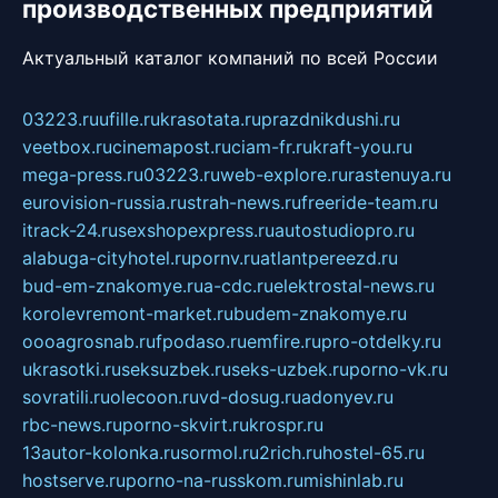
производственных предприятий
Актуальный каталог компаний по всей России
03223.ru
ufille.ru
krasotata.ru
prazdnikdushi.ru
veetbox.ru
cinemapost.ru
ciam-fr.ru
kraft-you.ru
mega-press.ru
03223.ru
web-explore.ru
rastenuya.ru
eurovision-russia.ru
strah-news.ru
freeride-team.ru
itrack-24.ru
sexshopexpress.ru
autostudiopro.ru
alabuga-cityhotel.ru
pornv.ru
atlantpereezd.ru
bud-em-znakomye.ru
a-cdc.ru
elektrostal-news.ru
korolevremont-market.ru
budem-znakomye.ru
oooagrosnab.ru
fpodaso.ru
emfire.ru
pro-otdelky.ru
ukrasotki.ru
seksuzbek.ru
seks-uzbek.ru
porno-vk.ru
sovratili.ru
olecoon.ru
vd-dosug.ru
adonyev.ru
rbc-news.ru
porno-skvirt.ru
krospr.ru
13autor-kolonka.ru
sormol.ru
2rich.ru
hostel-65.ru
hostserve.ru
porno-na-russkom.ru
mishinlab.ru