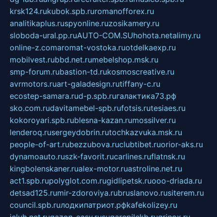
krsk124.ru
kubok.spb.ru
romanofforex.ru
analitikaplus.ru
spyonline.ru
zosikamery.ru
sloboda-ural.pp.ru
AUTO-COM.SU
hohota.net
alimy.ru
online-z.com
aromat-vostoka.ru
otdelkaexp.ru
mobilvest.ru
bbd.net.ru
mebelshop.msk.ru
smp-forum.ru
bastion-td.ru
kosmoscreative.ru
avrmotors.ru
art-galadesign.ru
tiffany-c.ru
ecostep-samara.ru
d-p.spb.ru
галактика73.рф
sko.com.ru
davitamebel-spb.ru
fotsis.ru
tesiaes.ru
kokoroyari.spb.ru
blesna-kazan.ru
mossilver.ru
lenderoq.ru
sergeydobrin.ru
tochkazvuka.msk.ru
people-of-art.ru
bezzubova.ru
clubtibet.ru
orior-aks.ru
dynamoauto.ru
szk-favorit.ru
carlines.ru
flatnsk.ru
kingbolenskaner.ru
alex-motor.ru
astroline.net.ru
act1.spb.ru
polyglot.com.ru
gidlipetsk.ru
ooo-driada.ru
detsad125.ru
mir-zdoroviya.ru
bruslanovo.ru
siterem.ru
council.spb.ru
лодкипатриот.рф
kafekolizey.ru
iclub.net.ru
gazon-easy.ru
sugarepilekb.ru
grinox.ru