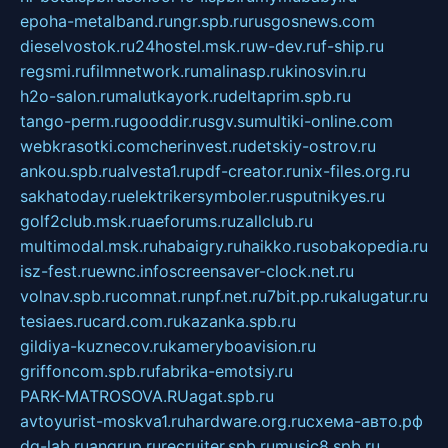
epoha-metalband.ru
ngr.spb.ru
rusgosnews.com
dieselvostok.ru
24hostel.msk.ru
w-dev.ru
f-ship.ru
regsmi.ru
filmnetwork.ru
malinasp.ru
kinosvin.ru
h2o-salon.ru
malutkayork.ru
deltaprim.spb.ru
tango-perm.ru
gooddir.ru
sgv.su
multiki-online.com
webkrasotki.com
cherinvest.ru
detskiy-ostrov.ru
ankou.spb.ru
alvesta1.ru
pdf-creator.ru
nix-files.org.ru
sakhatoday.ru
elektrikersymboler.ru
sputnikyes.ru
golf2club.msk.ru
aeforums.ru
zallclub.ru
multimodal.msk.ru
habaigry.ru
haikko.ru
sobakopedia.ru
isz-fest.ru
ewnc.info
screensaver-clock.net.ru
volnav.spb.ru
comnat.ru
npf.net.ru
7bit.pp.ru
kalugatur.ru
tesiaes.ru
card.com.ru
kazanka.spb.ru
gildiya-kuznecov.ru
kameryboavision.ru
griffoncom.spb.ru
fabrika-emotsiy.ru
PARK-MATROSOVA.RU
agat.spb.ru
avtoyurist-moskva1.ru
hardware.org.ru
схема-авто.рф
dg-lab.ru
angrup.ru
recruiter.spb.ru
music8.spb.ru