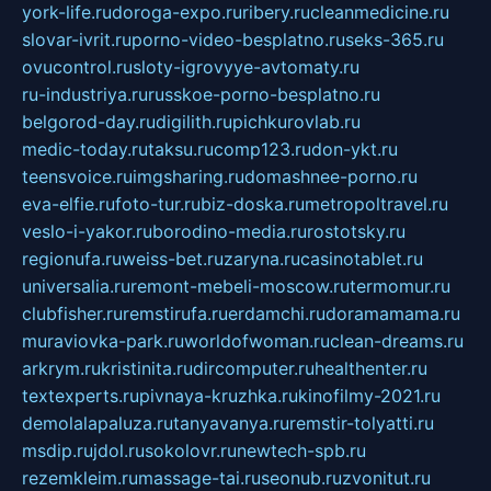
york-life.ru
doroga-expo.ru
ribery.ru
cleanmedicine.ru
slovar-ivrit.ru
porno-video-besplatno.ru
seks-365.ru
ovucontrol.ru
sloty-igrovyye-avtomaty.ru
ru-industriya.ru
russkoe-porno-besplatno.ru
belgorod-day.ru
digilith.ru
pichkurovlab.ru
medic-today.ru
taksu.ru
comp123.ru
don-ykt.ru
teensvoice.ru
imgsharing.ru
domashnee-porno.ru
eva-elfie.ru
foto-tur.ru
biz-doska.ru
metropoltravel.ru
veslo-i-yakor.ru
borodino-media.ru
rostotsky.ru
regionufa.ru
weiss-bet.ru
zaryna.ru
casinotablet.ru
universalia.ru
remont-mebeli-moscow.ru
termomur.ru
clubfisher.ru
remstirufa.ru
erdamchi.ru
doramamama.ru
muraviovka-park.ru
worldofwoman.ru
clean-dreams.ru
arkrym.ru
kristinita.ru
dircomputer.ru
healthenter.ru
textexperts.ru
pivnaya-kruzhka.ru
kinofilmy-2021.ru
demolalapaluza.ru
tanyavanya.ru
remstir-tolyatti.ru
msdip.ru
jdol.ru
sokolovr.ru
newtech-spb.ru
rezemkleim.ru
massage-tai.ru
seonub.ru
zvonitut.ru