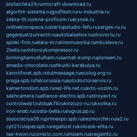
biolisichka24.ru
mncraft-download.ru
algoritm-sistema.ru
godflesh.ru
ru-industria.ru
zebra-tlt.ru
okna-proficom.ru
erynok.ru
onlinekinospace.ru
startupstudio-fefu.ru
zarges-ru.ru
gegenjustizunrecht.ru
autobalashov.ru
utrovortu.ru
spiski-firm.ru
elara-m.ru
kinomusorka.ru
mkcslava.ru
2bets.ru
vintovoykompressor.ru
birminghamvsfulham.ru
sarmat-komp.ru
pioneeri.ru
amadis-chocolate.ru
shkurki-karakulya.ru
kanotiforet.spb.ru
tutmassage.ru
ecolog.org.ru
praga.spb.ru
falcorussia.ru
autodoctorservis.ru
kamertondom.spb.ru
net-life.net.ru
avto-vozim.ru
sakhcamera.ru
alliance-electro.spb.ru
stroyavt.ru
controlweb1.ru
tdsak74.ru
kinzozo-ru.ru
kvotka.ru
iron-snab.ru
costa-bella.ru
eugrus.pp.ru
associaciya39.ru
primexpo.spb.ru
bezmorchin.ru
ia2.ru
cpt21.ru
ispecspb.ru
regahost.ru
kolosok-elita.ru
tae-kwon.ru
consrio.com.ru
insiam.ru
avegainfo.ru