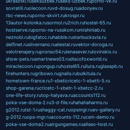
ukrasotki.ru
seksuzbek.ru
seks-uzbek.ru
porno-vk.ru
sovratili.ru
olecoon.ru
vd-dosug.ru
adonyev.ru
rbc-news.ru
porno-skvirt.ru
krospr.ru
13autor-kolonka.ru
sormol.ru
2rich.ru
hostel-65.ru
hostserve.ru
porno-na-russkom.ru
mishinlab.ru
neznobi.ru
bigfatcc.ru
habble.ru
starbucksvia.ru
delfinet.ru
silvernano.ru
elestal.ru
vektor-doroga.ru
velotrenajery.ru
pronso54.ru
lenasever.ru
lovinskix.ru
show-pets.ru
smartnews03.ru
discofoxworld.ru
miraclecoon.ru
pongup.ru
hostel65.ru
liura.ru
glasspb.ru
firehunters.ru
gribowo.ru
gnalis.ru
bulkitula.ru
hometown-france.ru
1-xbeticricetc-1-xbetti-5.ru
shop-garena.ru
cricetc-1-xbetr-1-xbetcc-2.ru
one-life-story.ru
top-halyava.ru
accounts112.ru
poka-vse-doma-2.ru
3-d-file.ru
hahahaharms.ru
g2012.ru
tst-1.ru
shaggy-cat.ru
opsmgr.ru
ev-gallery.ru
g-2012.ru
ops-mgr.ru
accounts-112.ru
csm-demo.ru
poka-vse-doma2.ru
airgungames.ru
allseo-host.ru