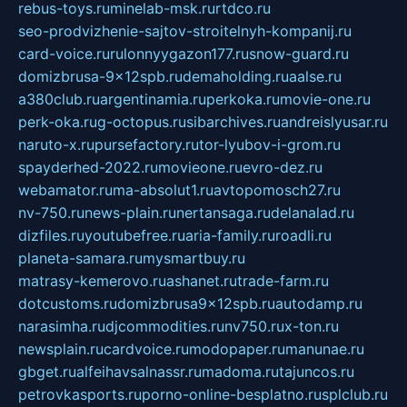
rebus-toys.ru
minelab-msk.ru
rtdco.ru
seo-prodvizhenie-sajtov-stroitelnyh-kompanij.ru
card-voice.ru
rulonnyygazon177.ru
snow-guard.ru
domizbrusa-9x12spb.ru
demaholding.ru
aalse.ru
a380club.ru
argentinamia.ru
perkoka.ru
movie-one.ru
perk-oka.ru
g-octopus.ru
sibarchives.ru
andreislyusar.ru
naruto-x.ru
pursefactory.ru
tor-lyubov-i-grom.ru
spayderhed-2022.ru
movieone.ru
evro-dez.ru
webamator.ru
ma-absolut1.ru
avtopomosch27.ru
nv-750.ru
news-plain.ru
nertansaga.ru
delanalad.ru
dizfiles.ru
youtubefree.ru
aria-family.ru
roadli.ru
planeta-samara.ru
mysmartbuy.ru
matrasy-kemerovo.ru
ashanet.ru
trade-farm.ru
dotcustoms.ru
domizbrusa9x12spb.ru
autodamp.ru
narasimha.ru
djcommodities.ru
nv750.ru
x-ton.ru
newsplain.ru
cardvoice.ru
modopaper.ru
manunae.ru
gbget.ru
alfeihavsalnassr.ru
madoma.ru
tajuncos.ru
petrovkasports.ru
porno-online-besplatno.ru
splclub.ru