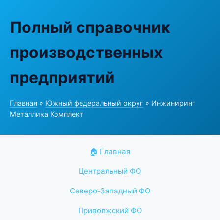
Полный справочник
производственных
предприятий
Главная
»
Южный федеральный округ
» Инжиниринг
Металлика Комплект
🏠 Главная
Центральный ФО
Северо-Западный ФО
Приволжский ФО