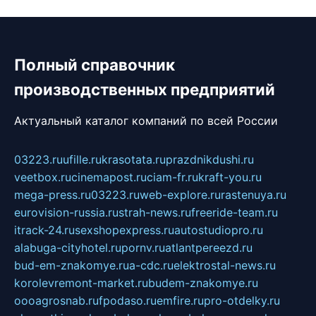
Полный справочник
производственных предприятий
Актуальный каталог компаний по всей России
03223.ru
ufille.ru
krasotata.ru
prazdnikdushi.ru
veetbox.ru
cinemapost.ru
ciam-fr.ru
kraft-you.ru
mega-press.ru
03223.ru
web-explore.ru
rastenuya.ru
eurovision-russia.ru
strah-news.ru
freeride-team.ru
itrack-24.ru
sexshopexpress.ru
autostudiopro.ru
alabuga-cityhotel.ru
pornv.ru
atlantpereezd.ru
bud-em-znakomye.ru
a-cdc.ru
elektrostal-news.ru
korolevremont-market.ru
budem-znakomye.ru
oooagrosnab.ru
fpodaso.ru
emfire.ru
pro-otdelky.ru