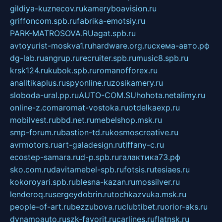
gildiya-kuznecov.ru
kameryboavision.ru
griffoncom.spb.ru
fabrika-emotsiy.ru
PARK-MATROSOVA.RU
agat.spb.ru
avtoyurist-moskva1.ru
hardware.org.ru
схема-авто.рф
dg-lab.ru
angrup.ru
recruiter.spb.ru
music8.spb.ru
krsk124.ru
kubok.spb.ru
romanofforex.ru
analitikaplus.ru
spyonline.ru
zosikamery.ru
sloboda-ural.pp.ru
AUTO-COM.SU
hohota.net
alimy.ru
online-z.com
aromat-vostoka.ru
otdelkaexp.ru
mobilvest.ru
bbd.net.ru
mebelshop.msk.ru
smp-forum.ru
bastion-td.ru
kosmoscreative.ru
avrmotors.ru
art-galadesign.ru
tiffany-c.ru
ecostep-samara.ru
d-p.spb.ru
галактика73.рф
sko.com.ru
davitamebel-spb.ru
fotsis.ru
tesiaes.ru
kokoroyari.spb.ru
blesna-kazan.ru
mossilver.ru
lenderoq.ru
sergeydobrin.ru
tochkazvuka.msk.ru
people-of-art.ru
bezzubova.ru
clubtibet.ru
orior-aks.ru
dynamoauto.ru
szk-favorit.ru
carlines.ru
flatnsk.ru