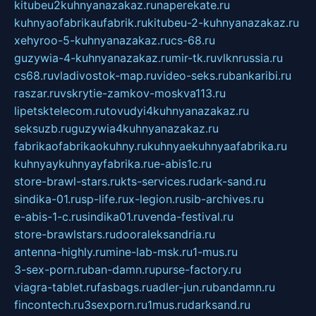
kitubeu2kuhnyanazakaz.ru
naperekate.ru
kuhnyaofabrikaufabrik.ru
kitubeu-2-kuhnyanazakaz.ru
xehyroo-5-kuhnyanazakaz.ru
cs-68.ru
guzywia-4-kuhnyanazakaz.ru
mir-tk.ru
vlknrussia.ru
cs68.ru
vladivostok-map.ru
video-seks.ru
bankaribi.ru
raszar.ru
vskrytie-zamkov-moskva113.ru
lipetsktelecom.ru
tovudyi4kuhnyanazakaz.ru
seksuzb.ru
guzywia4kuhnyanazakaz.ru
fabrikaofabrikaokuhny.ru
kuhnyaekuhnyaafabrika.ru
kuhnyaykuhnyayfabrika.ru
e-abis1c.ru
store-brawl-stars.ru
kts-services.ru
dark-sand.ru
sindika-01.ru
sp-life.ru
x-legion.ru
sib-archives.ru
e-abis-1-c.ru
sindika01.ru
venda-festival.ru
store-brawlstars.ru
dooraleksandria.ru
antenna-highly.ru
mine-lab-msk.ru
1-mus.ru
3-sex-porn.ru
ban-damn.ru
purse-factory.ru
viagra-tablet.ru
fasbags.ru
adler-jun.ru
bandamn.ru
fincontech.ru
3sexporn.ru
1mus.ru
darksand.ru