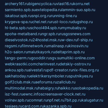
archery161.ru
bigencyclica.ru
vlast16.ru
korru.net
sarmiento.spb.su
extelopedia.ru
lammin-suo.spb.ru
iskatour.spb.ru
snpi.org.ru
running-line.ru
krygeva-spa.ru
chel.net.ru
rust-loco.ru
dugshop.ru
hl-beta.spb.ru
school494.spb.ru
mymubaby.ru
epoha-metalband.ru
ngr.spb.ru
rusgosnews.com
dieselvostok.ru
24hostel.msk.ru
w-dev.ru
f-ship.ru
regsmi.ru
filmnetwork.ru
malinasp.ru
kinosvin.ru
h2o-salon.ru
malutkayork.ru
deltaprim.spb.ru
tango-perm.ru
gooddir.ru
sgv.su
multiki-online.com
webkrasotki.com
cherinvest.ru
detskiy-ostrov.ru
ankou.spb.ru
alvesta1.ru
pdf-creator.ru
nix-files.org.ru
sakhatoday.ru
elektrikersymboler.ru
sputnikyes.ru
golf2club.msk.ru
aeforums.ru
zallclub.ru
multimodal.msk.ru
habaigry.ru
haikko.ru
sobakopedia.ru
isz-fest.ru
ewnc.info
screensaver-clock.net.ru
volnav.spb.ru
comnat.ru
npf.net.ru
7bit.pp.ru
kalugatur.ru
tesiaes.ru
card.com.ru
kazanka.spb.ru