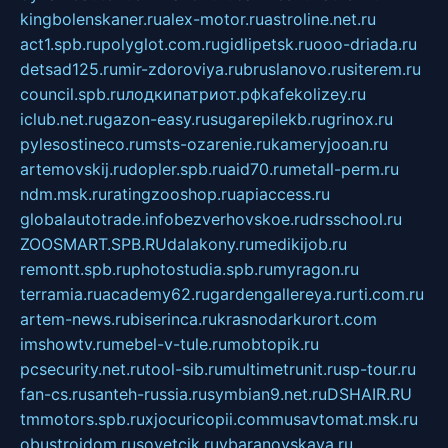
kingbolenskaner.ru
alex-motor.ru
astroline.net.ru
act1.spb.ru
polyglot.com.ru
gidlipetsk.ru
ooo-driada.ru
detsad125.ru
mir-zdoroviya.ru
bruslanovo.ru
siterem.ru
council.spb.ru
лодкипатриот.рф
kafekolizey.ru
iclub.net.ru
gazon-easy.ru
sugarepilekb.ru
grinox.ru
pylesostineco.ru
msts-ozarenie.ru
kameryjooan.ru
artemovskij.ru
dopler.spb.ru
aid70.ru
metall-perm.ru
ndm.msk.ru
ratingzooshop.ru
apiaccess.ru
globalautotrade.info
bezverhovskoe.ru
drsschool.ru
ZOOSMART.SPB.RU
dalakony.ru
medikijob.ru
remontt.spb.ru
photostudia.spb.ru
myragon.ru
terramia.ru
academy62.ru
gardengallereya.ru
rti.com.ru
artem-news.ru
biserinca.ru
krasnodarkurort.com
imshowtv.ru
mebel-v-tule.ru
mobtopik.ru
pcsecurity.net.ru
tool-sib.ru
multimetrunit.ru
sp-tour.ru
fan-cs.ru
santeh-russia.ru
symbian9.net.ru
DSHAIR.RU
tmmotors.spb.ru
xjocuricopii.com
musavtomat.msk.ru
obustrojdom.ru
sovetcik.ru
ybaranovskaya.ru