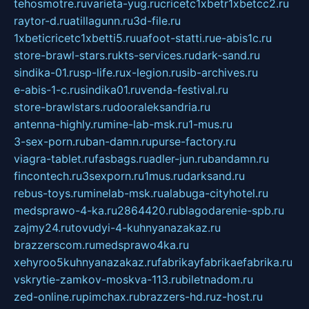
tehosmotre.ru
varieta-yug.ru
cricetc1xbetr1xbetcc2.ru
raytor-d.ru
atillagunn.ru
3d-file.ru
1xbeticricetc1xbetti5.ru
uafoot-statti.ru
e-abis1c.ru
store-brawl-stars.ru
kts-services.ru
dark-sand.ru
sindika-01.ru
sp-life.ru
x-legion.ru
sib-archives.ru
e-abis-1-c.ru
sindika01.ru
venda-festival.ru
store-brawlstars.ru
dooraleksandria.ru
antenna-highly.ru
mine-lab-msk.ru
1-mus.ru
3-sex-porn.ru
ban-damn.ru
purse-factory.ru
viagra-tablet.ru
fasbags.ru
adler-jun.ru
bandamn.ru
fincontech.ru
3sexporn.ru
1mus.ru
darksand.ru
rebus-toys.ru
minelab-msk.ru
alabuga-cityhotel.ru
medsprawo-4-ka.ru
2864420.ru
blagodarenie-spb.ru
zajmy24.ru
tovudyi-4-kuhnyanazakaz.ru
brazzerscom.ru
medsprawo4ka.ru
xehyroo5kuhnyanazakaz.ru
fabrikayfabrikaefabrika.ru
vskrytie-zamkov-moskva-113.ru
biletnadom.ru
zed-online.ru
pimchax.ru
brazzers-hd.ru
z-host.ru