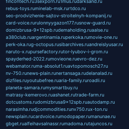
fincontech.ru
3sexporn.ru
1mus.ru
darksand.ru
rebus-toys.ru
minelab-msk.ru
rtdco.ru
seo-prodvizhenie-sajtov-stroitelnyh-kompanij.ru
card-voice.ru
rulonnyygazon177.ru
snow-guard.ru
domizbrusa-9x12spb.ru
demaholding.ru
aalse.ru
a380club.ru
argentinamia.ru
perkoka.ru
movie-one.ru
perk-oka.ru
g-octopus.ru
sibarchives.ru
andreislyusar.ru
naruto-x.ru
pursefactory.ru
tor-lyubov-i-grom.ru
spayderhed-2022.ru
movieone.ru
evro-dez.ru
webamator.ru
ma-absolut1.ru
avtopomosch27.ru
nv-750.ru
news-plain.ru
nertansaga.ru
delanalad.ru
dizfiles.ru
youtubefree.ru
aria-family.ru
roadli.ru
planeta-samara.ru
mysmartbuy.ru
matrasy-kemerovo.ru
ashanet.ru
trade-farm.ru
dotcustoms.ru
domizbrusa9x12spb.ru
autodamp.ru
narasimha.ru
djcommodities.ru
nv750.ru
x-ton.ru
newsplain.ru
cardvoice.ru
modopaper.ru
manunae.ru
gbget.ru
alfeihavsalnassr.ru
madoma.ru
tajuncos.ru