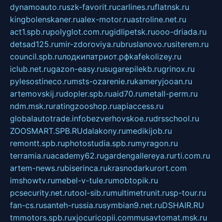
dynamoauto.ru
szk-favorit.ru
carlines.ru
flatnsk.ru
kingbolenskaner.ru
alex-motor.ru
astroline.net.ru
act1.spb.ru
polyglot.com.ru
gidlipetsk.ru
ooo-driada.ru
detsad125.ru
mir-zdoroviya.ru
bruslanovo.ru
siterem.ru
council.spb.ru
лодкипатриот.рф
kafekolizey.ru
iclub.net.ru
gazon-easy.ru
sugarepilekb.ru
grinox.ru
pylesostineco.ru
msts-ozarenie.ru
kameryjooan.ru
artemovskij.ru
dopler.spb.ru
aid70.ru
metall-perm.ru
ndm.msk.ru
ratingzooshop.ru
apiaccess.ru
globalautotrade.info
bezverhovskoe.ru
drsschool.ru
ZOOSMART.SPB.RU
dalakony.ru
medikijob.ru
remontt.spb.ru
photostudia.spb.ru
myragon.ru
terramia.ru
academy62.ru
gardengallereya.ru
rti.com.ru
artem-news.ru
biserinca.ru
krasnodarkurort.com
imshowtv.ru
mebel-v-tule.ru
mobtopik.ru
pcsecurity.net.ru
tool-sib.ru
multimetrunit.ru
sp-tour.ru
fan-cs.ru
santeh-russia.ru
symbian9.net.ru
DSHAIR.RU
tmmotors.spb.ru
xjocuricopii.com
musavtomat.msk.ru