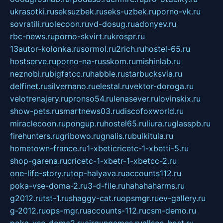
ukrasotki.ru
seksuzbek.ru
seks-uzbek.ru
porno-vk.ru
sovratili.ru
olecoon.ru
vd-dosug.ru
adonyev.ru
rbc-news.ru
porno-skvirt.ru
krospr.ru
13autor-kolonka.ru
sormol.ru
2rich.ru
hostel-65.ru
hostserve.ru
porno-na-russkom.ru
mishinlab.ru
neznobi.ru
bigfatcc.ru
habble.ru
starbucksvia.ru
delfinet.ru
silvernano.ru
elestal.ru
vektor-doroga.ru
velotrenajery.ru
pronso54.ru
lenasever.ru
lovinskix.ru
show-pets.ru
smartnews03.ru
discofoxworld.ru
miraclecoon.ru
pongup.ru
hostel65.ru
liura.ru
glasspb.ru
firehunters.ru
gribowo.ru
gnalis.ru
bulkitula.ru
hometown-france.ru
1-xbeticricetc-1-xbetti-5.ru
shop-garena.ru
cricetc-1-xbetr-1-xbetcc-2.ru
one-life-story.ru
top-halyava.ru
accounts112.ru
poka-vse-doma-2.ru
3-d-file.ru
hahahaharms.ru
g2012.ru
tst-1.ru
shaggy-cat.ru
opsmgr.ru
ev-gallery.ru
g-2012.ru
ops-mgr.ru
accounts-112.ru
csm-demo.ru
poka-vse-doma2.ru
airgungames.ru
allseo-host.ru