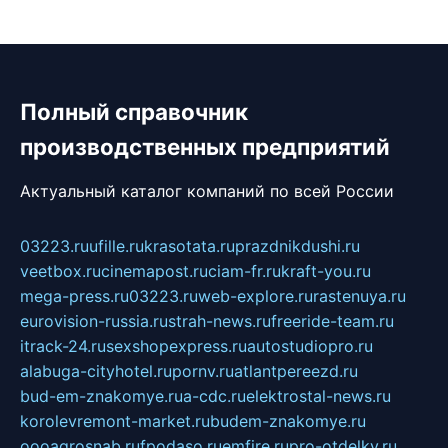
Полный справочник
производственных предприятий
Актуальный каталог компаний по всей России
03223.ru
ufille.ru
krasotata.ru
prazdnikdushi.ru
veetbox.ru
cinemapost.ru
ciam-fr.ru
kraft-you.ru
mega-press.ru
03223.ru
web-explore.ru
rastenuya.ru
eurovision-russia.ru
strah-news.ru
freeride-team.ru
itrack-24.ru
sexshopexpress.ru
autostudiopro.ru
alabuga-cityhotel.ru
pornv.ru
atlantpereezd.ru
bud-em-znakomye.ru
a-cdc.ru
elektrostal-news.ru
korolevremont-market.ru
budem-znakomye.ru
oooagrosnab.ru
fpodaso.ru
emfire.ru
pro-otdelky.ru