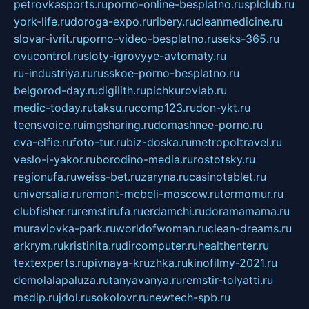
petrovkasports.ru
porno-online-besplatno.ru
splclub.ru
york-life.ru
doroga-expo.ru
ribery.ru
cleanmedicine.ru
slovar-ivrit.ru
porno-video-besplatno.ru
seks-365.ru
ovucontrol.ru
sloty-igrovyye-avtomaty.ru
ru-industriya.ru
russkoe-porno-besplatno.ru
belgorod-day.ru
digilith.ru
pichkurovlab.ru
medic-today.ru
taksu.ru
comp123.ru
don-ykt.ru
teensvoice.ru
imgsharing.ru
domashnee-porno.ru
eva-elfie.ru
foto-tur.ru
biz-doska.ru
metropoltravel.ru
veslo-i-yakor.ru
borodino-media.ru
rostotsky.ru
regionufa.ru
weiss-bet.ru
zaryna.ru
casinotablet.ru
universalia.ru
remont-mebeli-moscow.ru
termomur.ru
clubfisher.ru
remstirufa.ru
erdamchi.ru
doramamama.ru
muraviovka-park.ru
worldofwoman.ru
clean-dreams.ru
arkrym.ru
kristinita.ru
dircomputer.ru
healthenter.ru
textexperts.ru
pivnaya-kruzhka.ru
kinofilmy-2021.ru
demolalapaluza.ru
tanyavanya.ru
remstir-tolyatti.ru
msdip.ru
jdol.ru
sokolovr.ru
newtech-spb.ru