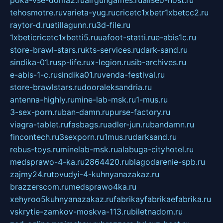
tehosmotre.ru
varieta-yug.ru
cricetc1xbetr1xbetcc2.ru
raytor-d.ru
atillagunn.ru
3d-file.ru
1xbeticricetc1xbetti5.ru
uafoot-statti.ru
e-abis1c.ru
store-brawl-stars.ru
kts-services.ru
dark-sand.ru
sindika-01.ru
sp-life.ru
x-legion.ru
sib-archives.ru
e-abis-1-c.ru
sindika01.ru
venda-festival.ru
store-brawlstars.ru
dooraleksandria.ru
antenna-highly.ru
mine-lab-msk.ru
1-mus.ru
3-sex-porn.ru
ban-damn.ru
purse-factory.ru
viagra-tablet.ru
fasbags.ru
adler-jun.ru
bandamn.ru
fincontech.ru
3sexporn.ru
1mus.ru
darksand.ru
rebus-toys.ru
minelab-msk.ru
alabuga-cityhotel.ru
medsprawo-4-ka.ru
2864420.ru
blagodarenie-spb.ru
zajmy24.ru
tovudyi-4-kuhnyanazakaz.ru
brazzerscom.ru
medsprawo4ka.ru
xehyroo5kuhnyanazakaz.ru
fabrikayfabrikaefabrika.ru
vskrytie-zamkov-moskva-113.ru
biletnadom.ru