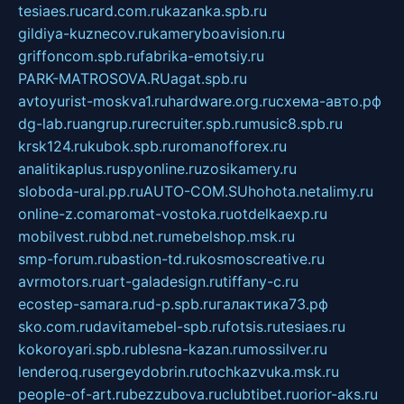
tesiaes.ru
card.com.ru
kazanka.spb.ru
gildiya-kuznecov.ru
kameryboavision.ru
griffoncom.spb.ru
fabrika-emotsiy.ru
PARK-MATROSOVA.RU
agat.spb.ru
avtoyurist-moskva1.ru
hardware.org.ru
схема-авто.рф
dg-lab.ru
angrup.ru
recruiter.spb.ru
music8.spb.ru
krsk124.ru
kubok.spb.ru
romanofforex.ru
analitikaplus.ru
spyonline.ru
zosikamery.ru
sloboda-ural.pp.ru
AUTO-COM.SU
hohota.net
alimy.ru
online-z.com
aromat-vostoka.ru
otdelkaexp.ru
mobilvest.ru
bbd.net.ru
mebelshop.msk.ru
smp-forum.ru
bastion-td.ru
kosmoscreative.ru
avrmotors.ru
art-galadesign.ru
tiffany-c.ru
ecostep-samara.ru
d-p.spb.ru
галактика73.рф
sko.com.ru
davitamebel-spb.ru
fotsis.ru
tesiaes.ru
kokoroyari.spb.ru
blesna-kazan.ru
mossilver.ru
lenderoq.ru
sergeydobrin.ru
tochkazvuka.msk.ru
people-of-art.ru
bezzubova.ru
clubtibet.ru
orior-aks.ru