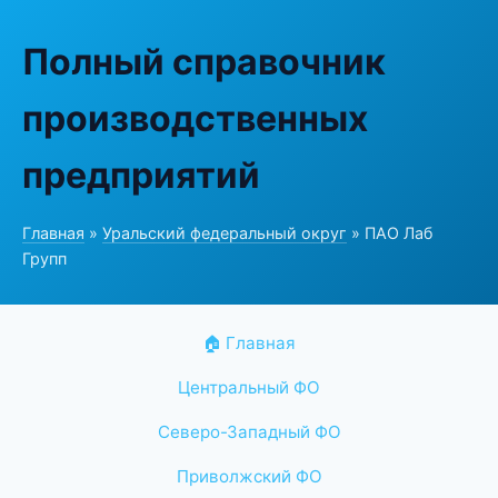
Полный справочник
производственных
предприятий
Главная
»
Уральский федеральный округ
» ПАО Лаб
Групп
🏠 Главная
Центральный ФО
Северо-Западный ФО
Приволжский ФО