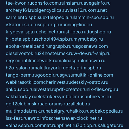
tae-kwon.ru
consrio.com.ru
insiam.ru
avegainfo.ru
archery161.ru
bigencyclica.ru
vlast16.ru
korru.net
sarmiento.spb.su
extelopedia.ru
lammin-suo.spb.ru
iskatour.spb.ru
snpi.org.ru
running-line.ru
krygeva-spa.ru
chel.net.ru
rust-loco.ru
dugshop.ru
hl-beta.spb.ru
school494.spb.ru
mymubaby.ru
epoha-metalband.ru
ngr.spb.ru
rusgosnews.com
dieselvostok.ru
24hostel.msk.ru
w-dev.ru
f-ship.ru
regsmi.ru
filmnetwork.ru
malinasp.ru
kinosvin.ru
h2o-salon.ru
malutkayork.ru
deltaprim.spb.ru
tango-perm.ru
gooddir.ru
sgv.su
multiki-online.com
webkrasotki.com
cherinvest.ru
detskiy-ostrov.ru
ankou.spb.ru
alvesta1.ru
pdf-creator.ru
nix-files.org.ru
sakhatoday.ru
elektrikersymboler.ru
sputnikyes.ru
golf2club.msk.ru
aeforums.ru
zallclub.ru
multimodal.msk.ru
habaigry.ru
haikko.ru
sobakopedia.ru
isz-fest.ru
ewnc.info
screensaver-clock.net.ru
volnav.spb.ru
comnat.ru
npf.net.ru
7bit.pp.ru
kalugatur.ru