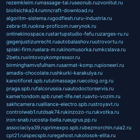
rezemkleim.ru
massage-tai.ru
seonub.ru
zvonitut.ru
biolisichka24.ru
mncraft-download.ru
algoritm-sistema.ru
godflesh.ru
ru-industria.ru
zebra-tlt.ru
okna-proficom.ru
erynok.ru
onlinekinospace.ru
startupstudio-fefu.ru
zarges-ru.ru
gegenjustizunrecht.ru
autobalashov.ru
utrovortu.ru
spiski-firm.ru
elara-m.ru
kinomusorka.ru
mkcslava.ru
2bets.ru
vintovoykompressor.ru
birminghamvsfulham.ru
sarmat-komp.ru
pioneeri.ru
amadis-chocolate.ru
shkurki-karakulya.ru
kanotiforet.spb.ru
tutmassage.ru
ecolog.org.ru
praga.spb.ru
falcorussia.ru
autodoctorservis.ru
kamertondom.spb.ru
net-life.net.ru
avto-vozim.ru
sakhcamera.ru
alliance-electro.spb.ru
stroyavt.ru
controlweb1.ru
tdsak74.ru
kinzozo-ru.ru
kvotka.ru
iron-snab.ru
costa-bella.ru
eugrus.pp.ru
associaciya39.ru
primexpo.spb.ru
bezmorchin.ru
ia2.ru
cpt21.ru
ispecspb.ru
regahost.ru
kolosok-elita.ru