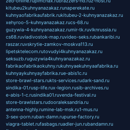
zed-online.ru
pimchax.ru
brazzers-hd.ru
z-host.ru
kitubeu2kuhnyanazakaz.ru
naperekate.ru
kuhnyaofabrikaufabrik.ru
kitubeu-2-kuhnyanazakaz.ru
xehyroo-5-kuhnyanazakaz.ru
cs-68.ru
guzywia-4-kuhnyanazakaz.ru
mir-tk.ru
vlknrussia.ru
cs68.ru
vladivostok-map.ru
video-seks.ru
bankaribi.ru
raszar.ru
vskrytie-zamkov-moskva113.ru
lipetsktelecom.ru
tovudyi4kuhnyanazakaz.ru
seksuzb.ru
guzywia4kuhnyanazakaz.ru
fabrikaofabrikaokuhny.ru
kuhnyaekuhnyaafabrika.ru
kuhnyaykuhnyayfabrika.ru
e-abis1c.ru
store-brawl-stars.ru
kts-services.ru
dark-sand.ru
sindika-01.ru
sp-life.ru
x-legion.ru
sib-archives.ru
e-abis-1-c.ru
sindika01.ru
venda-festival.ru
store-brawlstars.ru
dooraleksandria.ru
antenna-highly.ru
mine-lab-msk.ru
1-mus.ru
3-sex-porn.ru
ban-damn.ru
purse-factory.ru
viagra-tablet.ru
fasbags.ru
adler-jun.ru
bandamn.ru