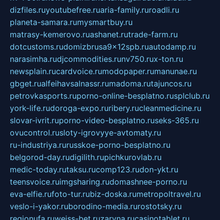
dizfiles.ru
youtubefree.ru
aria-family.ru
roadli.ru
planeta-samara.ru
mysmartbuy.ru
matrasy-kemerovo.ru
ashanet.ru
trade-farm.ru
dotcustoms.ru
domizbrusa9x12spb.ru
autodamp.ru
narasimha.ru
djcommodities.ru
nv750.ru
x-ton.ru
newsplain.ru
cardvoice.ru
modopaper.ru
manunae.ru
gbget.ru
alfeihavsalnassr.ru
madoma.ru
tajuncos.ru
petrovkasports.ru
porno-online-besplatno.ru
splclub.ru
york-life.ru
doroga-expo.ru
ribery.ru
cleanmedicine.ru
slovar-ivrit.ru
porno-video-besplatno.ru
seks-365.ru
ovucontrol.ru
sloty-igrovyye-avtomaty.ru
ru-industriya.ru
russkoe-porno-besplatno.ru
belgorod-day.ru
digilith.ru
pichkurovlab.ru
medic-today.ru
taksu.ru
comp123.ru
don-ykt.ru
teensvoice.ru
imgsharing.ru
domashnee-porno.ru
eva-elfie.ru
foto-tur.ru
biz-doska.ru
metropoltravel.ru
veslo-i-yakor.ru
borodino-media.ru
rostotsky.ru
regionufa.ru
weiss-bet.ru
zaryna.ru
casinotablet.ru