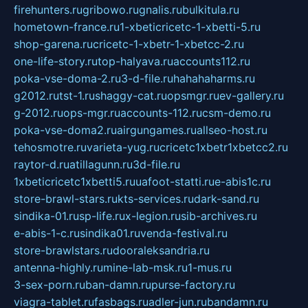
firehunters.ru
gribowo.ru
gnalis.ru
bulkitula.ru
hometown-france.ru
1-xbeticricetc-1-xbetti-5.ru
shop-garena.ru
cricetc-1-xbetr-1-xbetcc-2.ru
one-life-story.ru
top-halyava.ru
accounts112.ru
poka-vse-doma-2.ru
3-d-file.ru
hahahaharms.ru
g2012.ru
tst-1.ru
shaggy-cat.ru
opsmgr.ru
ev-gallery.ru
g-2012.ru
ops-mgr.ru
accounts-112.ru
csm-demo.ru
poka-vse-doma2.ru
airgungames.ru
allseo-host.ru
tehosmotre.ru
varieta-yug.ru
cricetc1xbetr1xbetcc2.ru
raytor-d.ru
atillagunn.ru
3d-file.ru
1xbeticricetc1xbetti5.ru
uafoot-statti.ru
e-abis1c.ru
store-brawl-stars.ru
kts-services.ru
dark-sand.ru
sindika-01.ru
sp-life.ru
x-legion.ru
sib-archives.ru
e-abis-1-c.ru
sindika01.ru
venda-festival.ru
store-brawlstars.ru
dooraleksandria.ru
antenna-highly.ru
mine-lab-msk.ru
1-mus.ru
3-sex-porn.ru
ban-damn.ru
purse-factory.ru
viagra-tablet.ru
fasbags.ru
adler-jun.ru
bandamn.ru