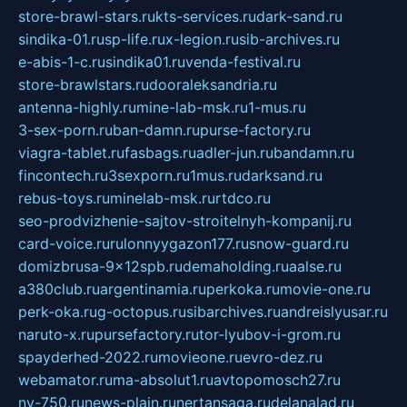
store-brawl-stars.ru
kts-services.ru
dark-sand.ru
sindika-01.ru
sp-life.ru
x-legion.ru
sib-archives.ru
e-abis-1-c.ru
sindika01.ru
venda-festival.ru
store-brawlstars.ru
dooraleksandria.ru
antenna-highly.ru
mine-lab-msk.ru
1-mus.ru
3-sex-porn.ru
ban-damn.ru
purse-factory.ru
viagra-tablet.ru
fasbags.ru
adler-jun.ru
bandamn.ru
fincontech.ru
3sexporn.ru
1mus.ru
darksand.ru
rebus-toys.ru
minelab-msk.ru
rtdco.ru
seo-prodvizhenie-sajtov-stroitelnyh-kompanij.ru
card-voice.ru
rulonnyygazon177.ru
snow-guard.ru
domizbrusa-9x12spb.ru
demaholding.ru
aalse.ru
a380club.ru
argentinamia.ru
perkoka.ru
movie-one.ru
perk-oka.ru
g-octopus.ru
sibarchives.ru
andreislyusar.ru
naruto-x.ru
pursefactory.ru
tor-lyubov-i-grom.ru
spayderhed-2022.ru
movieone.ru
evro-dez.ru
webamator.ru
ma-absolut1.ru
avtopomosch27.ru
nv-750.ru
news-plain.ru
nertansaga.ru
delanalad.ru