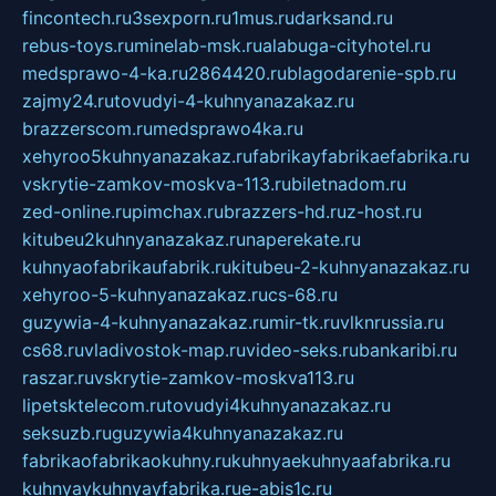
fincontech.ru
3sexporn.ru
1mus.ru
darksand.ru
rebus-toys.ru
minelab-msk.ru
alabuga-cityhotel.ru
medsprawo-4-ka.ru
2864420.ru
blagodarenie-spb.ru
zajmy24.ru
tovudyi-4-kuhnyanazakaz.ru
brazzerscom.ru
medsprawo4ka.ru
xehyroo5kuhnyanazakaz.ru
fabrikayfabrikaefabrika.ru
vskrytie-zamkov-moskva-113.ru
biletnadom.ru
zed-online.ru
pimchax.ru
brazzers-hd.ru
z-host.ru
kitubeu2kuhnyanazakaz.ru
naperekate.ru
kuhnyaofabrikaufabrik.ru
kitubeu-2-kuhnyanazakaz.ru
xehyroo-5-kuhnyanazakaz.ru
cs-68.ru
guzywia-4-kuhnyanazakaz.ru
mir-tk.ru
vlknrussia.ru
cs68.ru
vladivostok-map.ru
video-seks.ru
bankaribi.ru
raszar.ru
vskrytie-zamkov-moskva113.ru
lipetsktelecom.ru
tovudyi4kuhnyanazakaz.ru
seksuzb.ru
guzywia4kuhnyanazakaz.ru
fabrikaofabrikaokuhny.ru
kuhnyaekuhnyaafabrika.ru
kuhnyaykuhnyayfabrika.ru
e-abis1c.ru