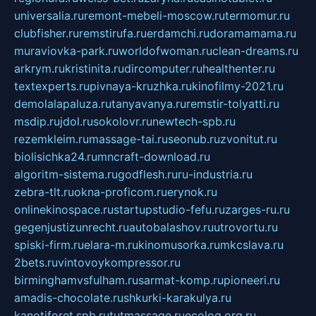
universalia.ru
remont-mebeli-moscow.ru
termomur.ru
clubfisher.ru
remstirufa.ru
erdamchi.ru
doramamama.ru
muraviovka-park.ru
worldofwoman.ru
clean-dreams.ru
arkrym.ru
kristinita.ru
dircomputer.ru
healthenter.ru
textexperts.ru
pivnaya-kruzhka.ru
kinofilmy-2021.ru
demolalapaluza.ru
tanyavanya.ru
remstir-tolyatti.ru
msdip.ru
jdol.ru
sokolovr.ru
newtech-spb.ru
rezemkleim.ru
massage-tai.ru
seonub.ru
zvonitut.ru
biolisichka24.ru
mncraft-download.ru
algoritm-sistema.ru
godflesh.ru
ru-industria.ru
zebra-tlt.ru
okna-proficom.ru
erynok.ru
onlinekinospace.ru
startupstudio-fefu.ru
zarges-ru.ru
gegenjustizunrecht.ru
autobalashov.ru
utrovortu.ru
spiski-firm.ru
elara-m.ru
kinomusorka.ru
mkcslava.ru
2bets.ru
vintovoykompressor.ru
birminghamvsfulham.ru
sarmat-komp.ru
pioneeri.ru
amadis-chocolate.ru
shkurki-karakulya.ru
kanotiforet.spb.ru
tutmassage.ru
ecolog.org.ru