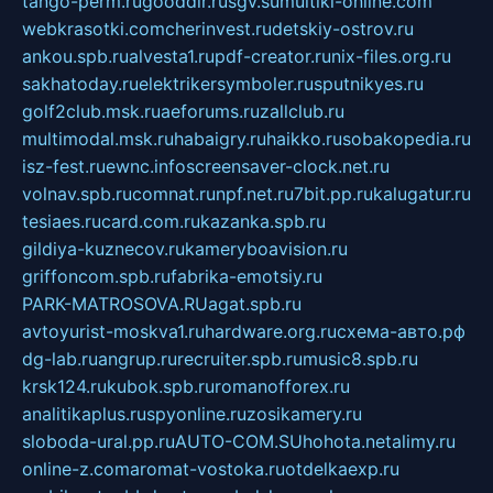
tango-perm.ru
gooddir.ru
sgv.su
multiki-online.com
webkrasotki.com
cherinvest.ru
detskiy-ostrov.ru
ankou.spb.ru
alvesta1.ru
pdf-creator.ru
nix-files.org.ru
sakhatoday.ru
elektrikersymboler.ru
sputnikyes.ru
golf2club.msk.ru
aeforums.ru
zallclub.ru
multimodal.msk.ru
habaigry.ru
haikko.ru
sobakopedia.ru
isz-fest.ru
ewnc.info
screensaver-clock.net.ru
volnav.spb.ru
comnat.ru
npf.net.ru
7bit.pp.ru
kalugatur.ru
tesiaes.ru
card.com.ru
kazanka.spb.ru
gildiya-kuznecov.ru
kameryboavision.ru
griffoncom.spb.ru
fabrika-emotsiy.ru
PARK-MATROSOVA.RU
agat.spb.ru
avtoyurist-moskva1.ru
hardware.org.ru
схема-авто.рф
dg-lab.ru
angrup.ru
recruiter.spb.ru
music8.spb.ru
krsk124.ru
kubok.spb.ru
romanofforex.ru
analitikaplus.ru
spyonline.ru
zosikamery.ru
sloboda-ural.pp.ru
AUTO-COM.SU
hohota.net
alimy.ru
online-z.com
aromat-vostoka.ru
otdelkaexp.ru