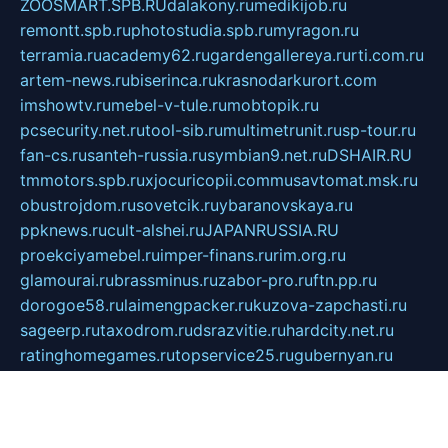
ZOOSMART.SPB.RU
dalakony.ru
medikijob.ru
remontt.spb.ru
photostudia.spb.ru
myragon.ru
terramia.ru
academy62.ru
gardengallereya.ru
rti.com.ru
artem-news.ru
biserinca.ru
krasnodarkurort.com
imshowtv.ru
mebel-v-tule.ru
mobtopik.ru
pcsecurity.net.ru
tool-sib.ru
multimetrunit.ru
sp-tour.ru
fan-cs.ru
santeh-russia.ru
symbian9.net.ru
DSHAIR.RU
tmmotors.spb.ru
xjocuricopii.com
musavtomat.msk.ru
obustrojdom.ru
sovetcik.ru
ybaranovskaya.ru
ppknews.ru
cult-alshei.ru
JAPANRUSSIA.RU
proekciyamebel.ru
imper-finans.ru
rim.org.ru
glamourai.ru
brassminus.ru
zabor-pro.ru
ftn.pp.ru
dorogoe58.ru
laimengpacker.ru
kuzova-zapchasti.ru
sageerp.ru
taxodrom.ru
dsrazvitie.ru
hardcity.net.ru
ratinghomegames.ru
topservice25.ru
gubernyan.ru
gtglasslined.ru
ii4.ru
tssport.spb.ru
andorra24.com
blackwallstreet.ru
oboimos.ru
optim-doors.com.ru
ikuch.ru
nycr.org.ru
npa21.ru
vremya-ch.spb.ru