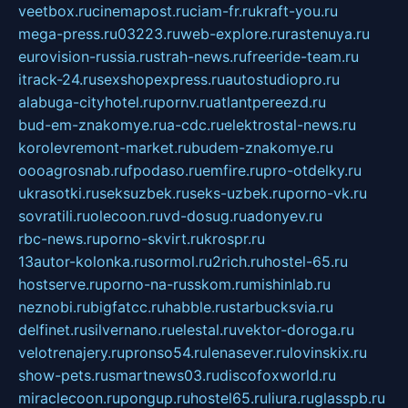
veetbox.ru
cinemapost.ru
ciam-fr.ru
kraft-you.ru
mega-press.ru
03223.ru
web-explore.ru
rastenuya.ru
eurovision-russia.ru
strah-news.ru
freeride-team.ru
itrack-24.ru
sexshopexpress.ru
autostudiopro.ru
alabuga-cityhotel.ru
pornv.ru
atlantpereezd.ru
bud-em-znakomye.ru
a-cdc.ru
elektrostal-news.ru
korolevremont-market.ru
budem-znakomye.ru
oooagrosnab.ru
fpodaso.ru
emfire.ru
pro-otdelky.ru
ukrasotki.ru
seksuzbek.ru
seks-uzbek.ru
porno-vk.ru
sovratili.ru
olecoon.ru
vd-dosug.ru
adonyev.ru
rbc-news.ru
porno-skvirt.ru
krospr.ru
13autor-kolonka.ru
sormol.ru
2rich.ru
hostel-65.ru
hostserve.ru
porno-na-russkom.ru
mishinlab.ru
neznobi.ru
bigfatcc.ru
habble.ru
starbucksvia.ru
delfinet.ru
silvernano.ru
elestal.ru
vektor-doroga.ru
velotrenajery.ru
pronso54.ru
lenasever.ru
lovinskix.ru
show-pets.ru
smartnews03.ru
discofoxworld.ru
miraclecoon.ru
pongup.ru
hostel65.ru
liura.ru
glasspb.ru