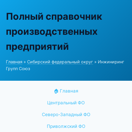
Полный справочник
производственных
предприятий
Главная
»
Сибирский федеральный округ
» Инжиниринг
Групп Союз
🏠 Главная
Центральный ФО
Северо-Западный ФО
Приволжский ФО