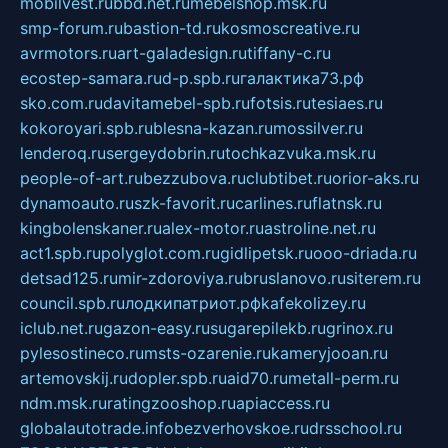
mobilvest.ru
bbd.net.ru
mebelshop.msk.ru
smp-forum.ru
bastion-td.ru
kosmoscreative.ru
avrmotors.ru
art-galadesign.ru
tiffany-c.ru
ecostep-samara.ru
d-p.spb.ru
галактика73.рф
sko.com.ru
davitamebel-spb.ru
fotsis.ru
tesiaes.ru
kokoroyari.spb.ru
blesna-kazan.ru
mossilver.ru
lenderoq.ru
sergeydobrin.ru
tochkazvuka.msk.ru
people-of-art.ru
bezzubova.ru
clubtibet.ru
orior-aks.ru
dynamoauto.ru
szk-favorit.ru
carlines.ru
flatnsk.ru
kingbolenskaner.ru
alex-motor.ru
astroline.net.ru
act1.spb.ru
polyglot.com.ru
gidlipetsk.ru
ooo-driada.ru
detsad125.ru
mir-zdoroviya.ru
bruslanovo.ru
siterem.ru
council.spb.ru
лодкипатриот.рф
kafekolizey.ru
iclub.net.ru
gazon-easy.ru
sugarepilekb.ru
grinox.ru
pylesostineco.ru
msts-ozarenie.ru
kameryjooan.ru
artemovskij.ru
dopler.spb.ru
aid70.ru
metall-perm.ru
ndm.msk.ru
ratingzooshop.ru
apiaccess.ru
globalautotrade.info
bezverhovskoe.ru
drsschool.ru