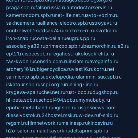
praga.spb.ru
falcorussia.ru
autodoctorservis.ru
kamertondom.spb.ru
net-life.net.ru
avto-vozim.ru
sakhcamera.ru
alliance-electro.spb.ru
stroyavt.ru
controlweb1.ru
tdsak74.ru
kinzozo-ru.ru
kvotka.ru
iron-snab.ru
costa-bella.ru
eugrus.pp.ru
associaciya39.ru
primexpo.spb.ru
bezmorchin.ru
ia2.ru
cpt21.ru
ispecspb.ru
regahost.ru
kolosok-elita.ru
tae-kwon.ru
consrio.com.ru
insiam.ru
avegainfo.ru
archery161.ru
bigencyclica.ru
vlast16.ru
korru.net
sarmiento.spb.su
extelopedia.ru
lammin-suo.spb.ru
iskatour.spb.ru
snpi.org.ru
running-line.ru
krygeva-spa.ru
chel.net.ru
rust-loco.ru
dugshop.ru
hl-beta.spb.ru
school494.spb.ru
mymubaby.ru
epoha-metalband.ru
ngr.spb.ru
rusgosnews.com
dieselvostok.ru
24hostel.msk.ru
w-dev.ru
f-ship.ru
regsmi.ru
filmnetwork.ru
malinasp.ru
kinosvin.ru
h2o-salon.ru
malutkayork.ru
deltaprim.spb.ru