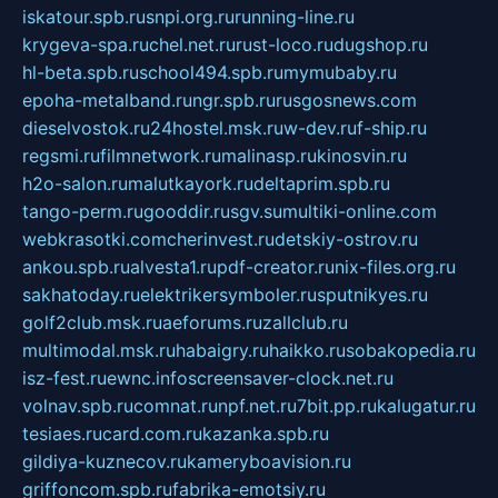
iskatour.spb.ru
snpi.org.ru
running-line.ru
krygeva-spa.ru
chel.net.ru
rust-loco.ru
dugshop.ru
hl-beta.spb.ru
school494.spb.ru
mymubaby.ru
epoha-metalband.ru
ngr.spb.ru
rusgosnews.com
dieselvostok.ru
24hostel.msk.ru
w-dev.ru
f-ship.ru
regsmi.ru
filmnetwork.ru
malinasp.ru
kinosvin.ru
h2o-salon.ru
malutkayork.ru
deltaprim.spb.ru
tango-perm.ru
gooddir.ru
sgv.su
multiki-online.com
webkrasotki.com
cherinvest.ru
detskiy-ostrov.ru
ankou.spb.ru
alvesta1.ru
pdf-creator.ru
nix-files.org.ru
sakhatoday.ru
elektrikersymboler.ru
sputnikyes.ru
golf2club.msk.ru
aeforums.ru
zallclub.ru
multimodal.msk.ru
habaigry.ru
haikko.ru
sobakopedia.ru
isz-fest.ru
ewnc.info
screensaver-clock.net.ru
volnav.spb.ru
comnat.ru
npf.net.ru
7bit.pp.ru
kalugatur.ru
tesiaes.ru
card.com.ru
kazanka.spb.ru
gildiya-kuznecov.ru
kameryboavision.ru
griffoncom.spb.ru
fabrika-emotsiy.ru