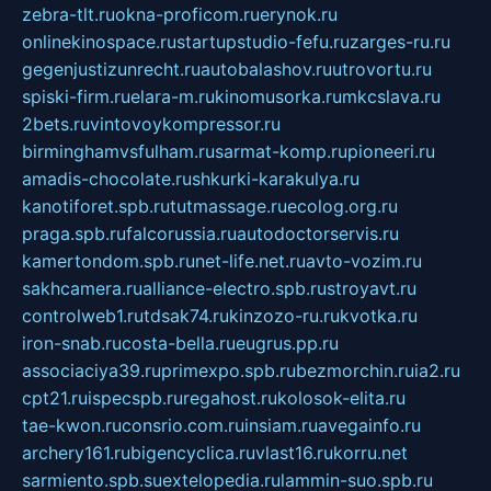
zebra-tlt.ru
okna-proficom.ru
erynok.ru
onlinekinospace.ru
startupstudio-fefu.ru
zarges-ru.ru
gegenjustizunrecht.ru
autobalashov.ru
utrovortu.ru
spiski-firm.ru
elara-m.ru
kinomusorka.ru
mkcslava.ru
2bets.ru
vintovoykompressor.ru
birminghamvsfulham.ru
sarmat-komp.ru
pioneeri.ru
amadis-chocolate.ru
shkurki-karakulya.ru
kanotiforet.spb.ru
tutmassage.ru
ecolog.org.ru
praga.spb.ru
falcorussia.ru
autodoctorservis.ru
kamertondom.spb.ru
net-life.net.ru
avto-vozim.ru
sakhcamera.ru
alliance-electro.spb.ru
stroyavt.ru
controlweb1.ru
tdsak74.ru
kinzozo-ru.ru
kvotka.ru
iron-snab.ru
costa-bella.ru
eugrus.pp.ru
associaciya39.ru
primexpo.spb.ru
bezmorchin.ru
ia2.ru
cpt21.ru
ispecspb.ru
regahost.ru
kolosok-elita.ru
tae-kwon.ru
consrio.com.ru
insiam.ru
avegainfo.ru
archery161.ru
bigencyclica.ru
vlast16.ru
korru.net
sarmiento.spb.su
extelopedia.ru
lammin-suo.spb.ru