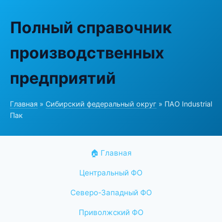
Полный справочник
производственных
предприятий
Главная
»
Сибирский федеральный округ
» ПАО Industrial
Пак
🏠 Главная
Центральный ФО
Северо-Западный ФО
Приволжский ФО