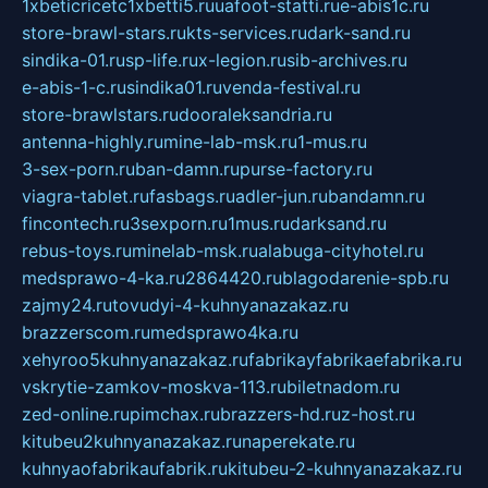
1xbeticricetc1xbetti5.ru
uafoot-statti.ru
e-abis1c.ru
store-brawl-stars.ru
kts-services.ru
dark-sand.ru
sindika-01.ru
sp-life.ru
x-legion.ru
sib-archives.ru
e-abis-1-c.ru
sindika01.ru
venda-festival.ru
store-brawlstars.ru
dooraleksandria.ru
antenna-highly.ru
mine-lab-msk.ru
1-mus.ru
3-sex-porn.ru
ban-damn.ru
purse-factory.ru
viagra-tablet.ru
fasbags.ru
adler-jun.ru
bandamn.ru
fincontech.ru
3sexporn.ru
1mus.ru
darksand.ru
rebus-toys.ru
minelab-msk.ru
alabuga-cityhotel.ru
medsprawo-4-ka.ru
2864420.ru
blagodarenie-spb.ru
zajmy24.ru
tovudyi-4-kuhnyanazakaz.ru
brazzerscom.ru
medsprawo4ka.ru
xehyroo5kuhnyanazakaz.ru
fabrikayfabrikaefabrika.ru
vskrytie-zamkov-moskva-113.ru
biletnadom.ru
zed-online.ru
pimchax.ru
brazzers-hd.ru
z-host.ru
kitubeu2kuhnyanazakaz.ru
naperekate.ru
kuhnyaofabrikaufabrik.ru
kitubeu-2-kuhnyanazakaz.ru