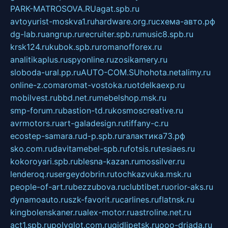
PARK-MATROSOVA.RU
agat.spb.ru
avtoyurist-moskva1.ru
hardware.org.ru
схема-авто.рф
dg-lab.ru
angrup.ru
recruiter.spb.ru
music8.spb.ru
krsk124.ru
kubok.spb.ru
romanofforex.ru
analitikaplus.ru
spyonline.ru
zosikamery.ru
sloboda-ural.pp.ru
AUTO-COM.SU
hohota.net
alimy.ru
online-z.com
aromat-vostoka.ru
otdelkaexp.ru
mobilvest.ru
bbd.net.ru
mebelshop.msk.ru
smp-forum.ru
bastion-td.ru
kosmoscreative.ru
avrmotors.ru
art-galadesign.ru
tiffany-c.ru
ecostep-samara.ru
d-p.spb.ru
галактика73.рф
sko.com.ru
davitamebel-spb.ru
fotsis.ru
tesiaes.ru
kokoroyari.spb.ru
blesna-kazan.ru
mossilver.ru
lenderoq.ru
sergeydobrin.ru
tochkazvuka.msk.ru
people-of-art.ru
bezzubova.ru
clubtibet.ru
orior-aks.ru
dynamoauto.ru
szk-favorit.ru
carlines.ru
flatnsk.ru
kingbolenskaner.ru
alex-motor.ru
astroline.net.ru
act1.spb.ru
polyglot.com.ru
gidlipetsk.ru
ooo-driada.ru