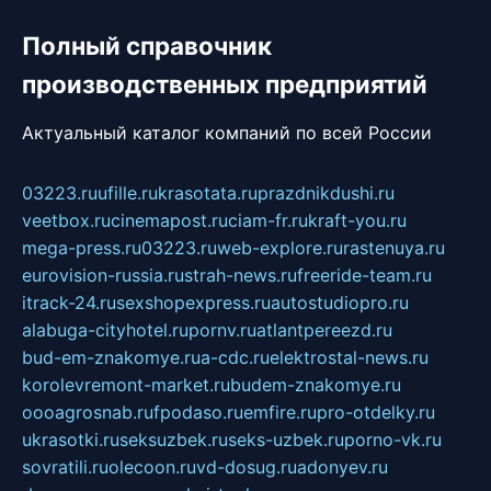
Полный справочник
производственных предприятий
Актуальный каталог компаний по всей России
03223.ru
ufille.ru
krasotata.ru
prazdnikdushi.ru
veetbox.ru
cinemapost.ru
ciam-fr.ru
kraft-you.ru
mega-press.ru
03223.ru
web-explore.ru
rastenuya.ru
eurovision-russia.ru
strah-news.ru
freeride-team.ru
itrack-24.ru
sexshopexpress.ru
autostudiopro.ru
alabuga-cityhotel.ru
pornv.ru
atlantpereezd.ru
bud-em-znakomye.ru
a-cdc.ru
elektrostal-news.ru
korolevremont-market.ru
budem-znakomye.ru
oooagrosnab.ru
fpodaso.ru
emfire.ru
pro-otdelky.ru
ukrasotki.ru
seksuzbek.ru
seks-uzbek.ru
porno-vk.ru
sovratili.ru
olecoon.ru
vd-dosug.ru
adonyev.ru