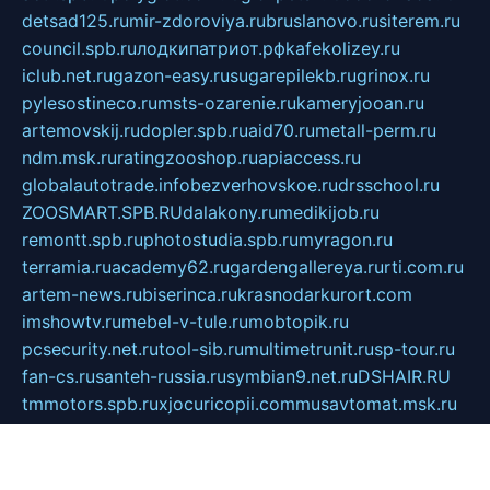
detsad125.ru
mir-zdoroviya.ru
bruslanovo.ru
siterem.ru
council.spb.ru
лодкипатриот.рф
kafekolizey.ru
iclub.net.ru
gazon-easy.ru
sugarepilekb.ru
grinox.ru
pylesostineco.ru
msts-ozarenie.ru
kameryjooan.ru
artemovskij.ru
dopler.spb.ru
aid70.ru
metall-perm.ru
ndm.msk.ru
ratingzooshop.ru
apiaccess.ru
globalautotrade.info
bezverhovskoe.ru
drsschool.ru
ZOOSMART.SPB.RU
dalakony.ru
medikijob.ru
remontt.spb.ru
photostudia.spb.ru
myragon.ru
terramia.ru
academy62.ru
gardengallereya.ru
rti.com.ru
artem-news.ru
biserinca.ru
krasnodarkurort.com
imshowtv.ru
mebel-v-tule.ru
mobtopik.ru
pcsecurity.net.ru
tool-sib.ru
multimetrunit.ru
sp-tour.ru
fan-cs.ru
santeh-russia.ru
symbian9.net.ru
DSHAIR.RU
tmmotors.spb.ru
xjocuricopii.com
musavtomat.msk.ru
obustrojdom.ru
sovetcik.ru
ybaranovskaya.ru
ppknews.ru
cult-alshei.ru
JAPANRUSSIA.RU
proekciyamebel.ru
imper-finans.ru
rim.org.ru