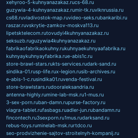
xehyroo-5-kuhnyanazakaz.ru
cs-68.ru
guzywia-4-kuhnyanazakaz.ru
mir-tk.ru
vlknrussia.ru
cs68.ru
vladivostok-map.ru
video-seks.ru
bankaribi.ru
raszar.ru
vskrytie-zamkov-moskva113.ru
lipetsktelecom.ru
tovudyi4kuhnyanazakaz.ru
seksuzb.ru
guzywia4kuhnyanazakaz.ru
fabrikaofabrikaokuhny.ru
kuhnyaekuhnyaafabrika.ru
kuhnyaykuhnyayfabrika.ru
e-abis1c.ru
store-brawl-stars.ru
kts-services.ru
dark-sand.ru
sindika-01.ru
sp-life.ru
x-legion.ru
sib-archives.ru
e-abis-1-c.ru
sindika01.ru
venda-festival.ru
store-brawlstars.ru
dooraleksandria.ru
antenna-highly.ru
mine-lab-msk.ru
1-mus.ru
3-sex-porn.ru
ban-damn.ru
purse-factory.ru
viagra-tablet.ru
fasbags.ru
adler-jun.ru
bandamn.ru
fincontech.ru
3sexporn.ru
1mus.ru
darksand.ru
rebus-toys.ru
minelab-msk.ru
rtdco.ru
seo-prodvizhenie-sajtov-stroitelnyh-kompanij.ru