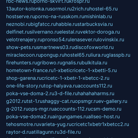
rbc-news.ru
porno-skvirt.ru
krospr.ru
13autor-kolonka.ru
sormol.ru
2rich.ru
hostel-65.ru
hostserve.ru
porno-na-russkom.ru
mishinlab.ru
neznobi.ru
bigfatcc.ru
habble.ru
starbucksvia.ru
delfinet.ru
silvernano.ru
elestal.ru
vektor-doroga.ru
velotrenajery.ru
pronso54.ru
lenasever.ru
lovinskix.ru
show-pets.ru
smartnews03.ru
discofoxworld.ru
miraclecoon.ru
pongup.ru
hostel65.ru
liura.ru
glasspb.ru
firehunters.ru
gribowo.ru
gnalis.ru
bulkitula.ru
hometown-france.ru
1-xbeticricetc-1-xbetti-5.ru
shop-garena.ru
cricetc-1-xbetr-1-xbetcc-2.ru
one-life-story.ru
top-halyava.ru
accounts112.ru
poka-vse-doma-2.ru
3-d-file.ru
hahahaharms.ru
g2012.ru
tst-1.ru
shaggy-cat.ru
opsmgr.ru
ev-gallery.ru
g-2012.ru
ops-mgr.ru
accounts-112.ru
csm-demo.ru
poka-vse-doma2.ru
airgungames.ru
allseo-host.ru
tehosmotre.ru
varieta-yug.ru
cricetc1xbetr1xbetcc2.ru
raytor-d.ru
atillagunn.ru
3d-file.ru