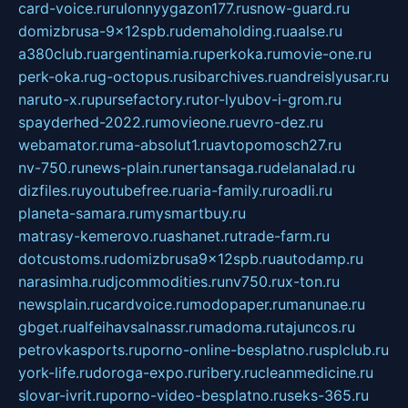
card-voice.ru
rulonnyygazon177.ru
snow-guard.ru
domizbrusa-9x12spb.ru
demaholding.ru
aalse.ru
a380club.ru
argentinamia.ru
perkoka.ru
movie-one.ru
perk-oka.ru
g-octopus.ru
sibarchives.ru
andreislyusar.ru
naruto-x.ru
pursefactory.ru
tor-lyubov-i-grom.ru
spayderhed-2022.ru
movieone.ru
evro-dez.ru
webamator.ru
ma-absolut1.ru
avtopomosch27.ru
nv-750.ru
news-plain.ru
nertansaga.ru
delanalad.ru
dizfiles.ru
youtubefree.ru
aria-family.ru
roadli.ru
planeta-samara.ru
mysmartbuy.ru
matrasy-kemerovo.ru
ashanet.ru
trade-farm.ru
dotcustoms.ru
domizbrusa9x12spb.ru
autodamp.ru
narasimha.ru
djcommodities.ru
nv750.ru
x-ton.ru
newsplain.ru
cardvoice.ru
modopaper.ru
manunae.ru
gbget.ru
alfeihavsalnassr.ru
madoma.ru
tajuncos.ru
petrovkasports.ru
porno-online-besplatno.ru
splclub.ru
york-life.ru
doroga-expo.ru
ribery.ru
cleanmedicine.ru
slovar-ivrit.ru
porno-video-besplatno.ru
seks-365.ru