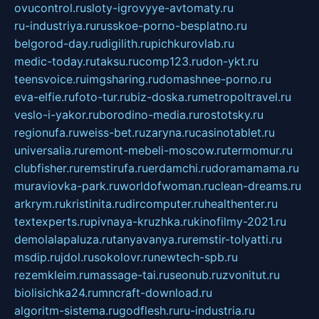
ovucontrol.ru
sloty-igrovyye-avtomaty.ru
ru-industriya.ru
russkoe-porno-besplatno.ru
belgorod-day.ru
digilith.ru
pichkurovlab.ru
medic-today.ru
taksu.ru
comp123.ru
don-ykt.ru
teensvoice.ru
imgsharing.ru
domashnee-porno.ru
eva-elfie.ru
foto-tur.ru
biz-doska.ru
metropoltravel.ru
veslo-i-yakor.ru
borodino-media.ru
rostotsky.ru
regionufa.ru
weiss-bet.ru
zaryna.ru
casinotablet.ru
universalia.ru
remont-mebeli-moscow.ru
termomur.ru
clubfisher.ru
remstirufa.ru
erdamchi.ru
doramamama.ru
muraviovka-park.ru
worldofwoman.ru
clean-dreams.ru
arkrym.ru
kristinita.ru
dircomputer.ru
healthenter.ru
textexperts.ru
pivnaya-kruzhka.ru
kinofilmy-2021.ru
demolalapaluza.ru
tanyavanya.ru
remstir-tolyatti.ru
msdip.ru
jdol.ru
sokolovr.ru
newtech-spb.ru
rezemkleim.ru
massage-tai.ru
seonub.ru
zvonitut.ru
biolisichka24.ru
mncraft-download.ru
algoritm-sistema.ru
godflesh.ru
ru-industria.ru