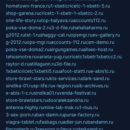
hometown-france.ru
1-xbeticricetc-1-xbetti-5.ru
shop-garena.ru
cricetc-1-xbetr-1-xbetcc-2.ru
one-life-story.ru
top-halyava.ru
accounts112.ru
poka-vse-doma-2.ru
3-d-file.ru
hahahaharms.ru
g2012.ru
tst-1.ru
shaggy-cat.ru
opsmgr.ru
ev-gallery.ru
g-2012.ru
ops-mgr.ru
accounts-112.ru
csm-demo.ru
poka-vse-doma2.ru
airgungames.ru
allseo-host.ru
tehosmotre.ru
varieta-yug.ru
cricetc1xbetr1xbetcc2.ru
raytor-d.ru
atillagunn.ru
3d-file.ru
1xbeticricetc1xbetti5.ru
uafoot-statti.ru
e-abis1c.ru
store-brawl-stars.ru
kts-services.ru
dark-sand.ru
sindika-01.ru
sp-life.ru
x-legion.ru
sib-archives.ru
e-abis-1-c.ru
sindika01.ru
venda-festival.ru
store-brawlstars.ru
dooraleksandria.ru
antenna-highly.ru
mine-lab-msk.ru
1-mus.ru
3-sex-porn.ru
ban-damn.ru
purse-factory.ru
viagra-tablet.ru
fasbags.ru
adler-jun.ru
bandamn.ru
fincontech.ru
3sexporn.ru
1mus.ru
darksand.ru