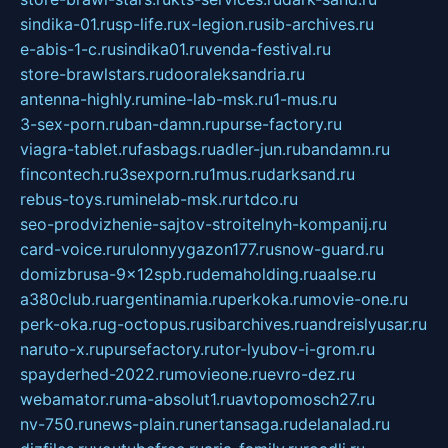
sindika-01.ru
sp-life.ru
x-legion.ru
sib-archives.ru
e-abis-1-c.ru
sindika01.ru
venda-festival.ru
store-brawlstars.ru
dooraleksandria.ru
antenna-highly.ru
mine-lab-msk.ru
1-mus.ru
3-sex-porn.ru
ban-damn.ru
purse-factory.ru
viagra-tablet.ru
fasbags.ru
adler-jun.ru
bandamn.ru
fincontech.ru
3sexporn.ru
1mus.ru
darksand.ru
rebus-toys.ru
minelab-msk.ru
rtdco.ru
seo-prodvizhenie-sajtov-stroitelnyh-kompanij.ru
card-voice.ru
rulonnyygazon177.ru
snow-guard.ru
domizbrusa-9x12spb.ru
demaholding.ru
aalse.ru
a380club.ru
argentinamia.ru
perkoka.ru
movie-one.ru
perk-oka.ru
g-octopus.ru
sibarchives.ru
andreislyusar.ru
naruto-x.ru
pursefactory.ru
tor-lyubov-i-grom.ru
spayderhed-2022.ru
movieone.ru
evro-dez.ru
webamator.ru
ma-absolut1.ru
avtopomosch27.ru
nv-750.ru
news-plain.ru
nertansaga.ru
delanalad.ru