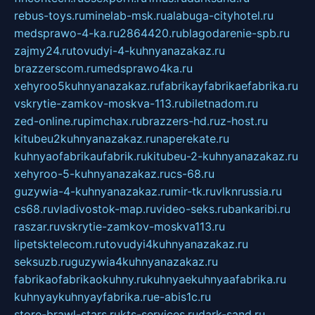
rebus-toys.ru
minelab-msk.ru
alabuga-cityhotel.ru
medsprawo-4-ka.ru
2864420.ru
blagodarenie-spb.ru
zajmy24.ru
tovudyi-4-kuhnyanazakaz.ru
brazzerscom.ru
medsprawo4ka.ru
xehyroo5kuhnyanazakaz.ru
fabrikayfabrikaefabrika.ru
vskrytie-zamkov-moskva-113.ru
biletnadom.ru
zed-online.ru
pimchax.ru
brazzers-hd.ru
z-host.ru
kitubeu2kuhnyanazakaz.ru
naperekate.ru
kuhnyaofabrikaufabrik.ru
kitubeu-2-kuhnyanazakaz.ru
xehyroo-5-kuhnyanazakaz.ru
cs-68.ru
guzywia-4-kuhnyanazakaz.ru
mir-tk.ru
vlknrussia.ru
cs68.ru
vladivostok-map.ru
video-seks.ru
bankaribi.ru
raszar.ru
vskrytie-zamkov-moskva113.ru
lipetsktelecom.ru
tovudyi4kuhnyanazakaz.ru
seksuzb.ru
guzywia4kuhnyanazakaz.ru
fabrikaofabrikaokuhny.ru
kuhnyaekuhnyaafabrika.ru
kuhnyaykuhnyayfabrika.ru
e-abis1c.ru
store-brawl-stars.ru
kts-services.ru
dark-sand.ru