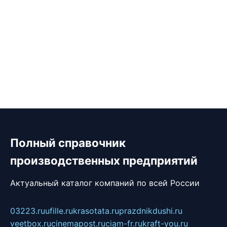
Полный справочник
производственных предприятий
Актуальный каталог компаний по всей России
03223.ru
ufille.ru
krasotata.ru
prazdnikdushi.ru
veetbox.ru
cinemapost.ru
ciam-fr.ru
kraft-you.ru