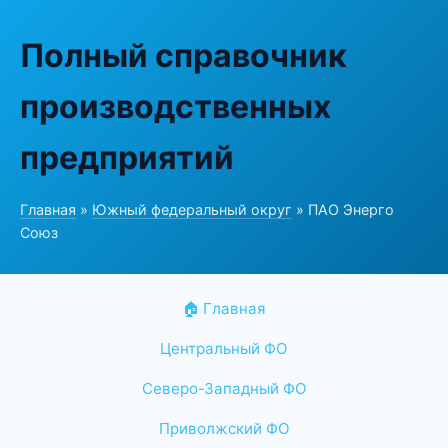
Полный справочник
производственных
предприятий
Главная
»
Южный федеральный округ
» ПАО Энерго
Союз
🏠 Главная
Центральный ФО
Северо-Западный ФО
Приволжский ФО