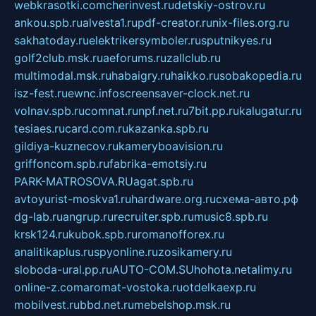
webkrasotki.com
cherinvest.ru
detskiy-ostrov.ru
ankou.spb.ru
alvesta1.ru
pdf-creator.ru
nix-files.org.ru
sakhatoday.ru
elektrikersymboler.ru
sputnikyes.ru
golf2club.msk.ru
aeforums.ru
zallclub.ru
multimodal.msk.ru
habaigry.ru
haikko.ru
sobakopedia.ru
isz-fest.ru
ewnc.info
screensaver-clock.net.ru
volnav.spb.ru
comnat.ru
npf.net.ru
7bit.pp.ru
kalugatur.ru
tesiaes.ru
card.com.ru
kazanka.spb.ru
gildiya-kuznecov.ru
kameryboavision.ru
griffoncom.spb.ru
fabrika-emotsiy.ru
PARK-MATROSOVA.RU
agat.spb.ru
avtoyurist-moskva1.ru
hardware.org.ru
схема-авто.рф
dg-lab.ru
angrup.ru
recruiter.spb.ru
music8.spb.ru
krsk124.ru
kubok.spb.ru
romanofforex.ru
analitikaplus.ru
spyonline.ru
zosikamery.ru
sloboda-ural.pp.ru
AUTO-COM.SU
hohota.net
alimy.ru
online-z.com
aromat-vostoka.ru
otdelkaexp.ru
mobilvest.ru
bbd.net.ru
mebelshop.msk.ru