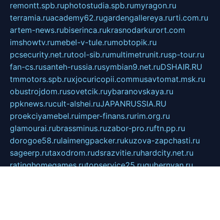
remontt.spb.ru
photostudia.spb.ru
myragon.ru
terramia.ru
academy62.ru
gardengallereya.ru
rti.com.ru
artem-news.ru
biserinca.ru
krasnodarkurort.com
imshowtv.ru
mebel-v-tule.ru
mobtopik.ru
pcsecurity.net.ru
tool-sib.ru
multimetrunit.ru
sp-tour.ru
fan-cs.ru
santeh-russia.ru
symbian9.net.ru
DSHAIR.RU
tmmotors.spb.ru
xjocuricopii.com
musavtomat.msk.ru
obustrojdom.ru
sovetcik.ru
ybaranovskaya.ru
ppknews.ru
cult-alshei.ru
JAPANRUSSIA.RU
proekciyamebel.ru
imper-finans.ru
rim.org.ru
glamourai.ru
brassminus.ru
zabor-pro.ru
ftn.pp.ru
dorogoe58.ru
laimengpacker.ru
kuzova-zapchasti.ru
sageerp.ru
taxodrom.ru
dsrazvitie.ru
hardcity.net.ru
ratinghomegames.ru
topservice25.ru
gubernyan.ru
gtglasslined.ru
ii4.ru
tssport.spb.ru
andorra24.com
blackwallstreet.ru
oboimos.ru
optim-doors.com.ru
ikuch.ru
nycr.org.ru
npa21.ru
vremya-ch.spb.ru
desert000.ru
ivtorgi.ru
ifiori.ru
catalog-statei.ru