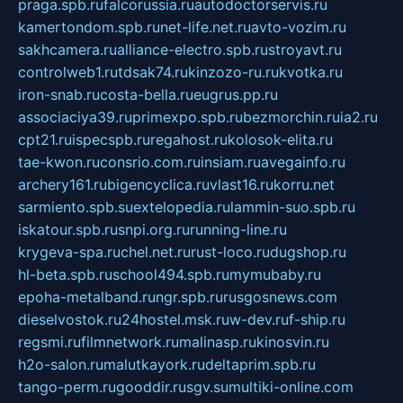
praga.spb.ru
falcorussia.ru
autodoctorservis.ru
kamertondom.spb.ru
net-life.net.ru
avto-vozim.ru
sakhcamera.ru
alliance-electro.spb.ru
stroyavt.ru
controlweb1.ru
tdsak74.ru
kinzozo-ru.ru
kvotka.ru
iron-snab.ru
costa-bella.ru
eugrus.pp.ru
associaciya39.ru
primexpo.spb.ru
bezmorchin.ru
ia2.ru
cpt21.ru
ispecspb.ru
regahost.ru
kolosok-elita.ru
tae-kwon.ru
consrio.com.ru
insiam.ru
avegainfo.ru
archery161.ru
bigencyclica.ru
vlast16.ru
korru.net
sarmiento.spb.su
extelopedia.ru
lammin-suo.spb.ru
iskatour.spb.ru
snpi.org.ru
running-line.ru
krygeva-spa.ru
chel.net.ru
rust-loco.ru
dugshop.ru
hl-beta.spb.ru
school494.spb.ru
mymubaby.ru
epoha-metalband.ru
ngr.spb.ru
rusgosnews.com
dieselvostok.ru
24hostel.msk.ru
w-dev.ru
f-ship.ru
regsmi.ru
filmnetwork.ru
malinasp.ru
kinosvin.ru
h2o-salon.ru
malutkayork.ru
deltaprim.spb.ru
tango-perm.ru
gooddir.ru
sgv.su
multiki-online.com