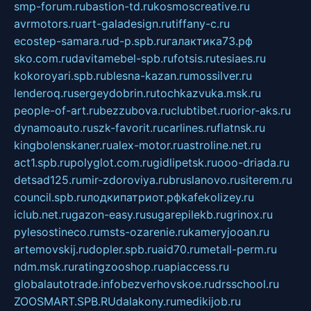
smp-forum.ru
bastion-td.ru
kosmoscreative.ru
avrmotors.ru
art-galadesign.ru
tiffany-c.ru
ecostep-samara.ru
d-p.spb.ru
галактика73.рф
sko.com.ru
davitamebel-spb.ru
fotsis.ru
tesiaes.ru
kokoroyari.spb.ru
blesna-kazan.ru
mossilver.ru
lenderoq.ru
sergeydobrin.ru
tochkazvuka.msk.ru
people-of-art.ru
bezzubova.ru
clubtibet.ru
orior-aks.ru
dynamoauto.ru
szk-favorit.ru
carlines.ru
flatnsk.ru
kingbolenskaner.ru
alex-motor.ru
astroline.net.ru
act1.spb.ru
polyglot.com.ru
gidlipetsk.ru
ooo-driada.ru
detsad125.ru
mir-zdoroviya.ru
bruslanovo.ru
siterem.ru
council.spb.ru
лодкипатриот.рф
kafekolizey.ru
iclub.net.ru
gazon-easy.ru
sugarepilekb.ru
grinox.ru
pylesostineco.ru
msts-ozarenie.ru
kameryjooan.ru
artemovskij.ru
dopler.spb.ru
aid70.ru
metall-perm.ru
ndm.msk.ru
ratingzooshop.ru
apiaccess.ru
globalautotrade.info
bezverhovskoe.ru
drsschool.ru
ZOOSMART.SPB.RU
dalakony.ru
medikijob.ru