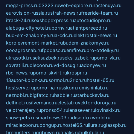
mega-press.ru
03223.ru
web-explore.ru
rastenuya.ru
eurovision-russia.ru
strah-news.ru
freeride-team.ru
itrack-24.ru
sexshopexpress.ru
autostudiopro.ru
alabuga-cityhotel.ru
pornv.ru
atlantpereezd.ru
bud-em-znakomye.ru
a-cdc.ru
elektrostal-news.ru
korolevremont-market.ru
budem-znakomye.ru
oooagrosnab.ru
fpodaso.ru
emfire.ru
pro-otdelky.ru
ukrasotki.ru
seksuzbek.ru
seks-uzbek.ru
porno-vk.ru
sovratili.ru
olecoon.ru
vd-dosug.ru
adonyev.ru
rbc-news.ru
porno-skvirt.ru
krospr.ru
13autor-kolonka.ru
sormol.ru
2rich.ru
hostel-65.ru
hostserve.ru
porno-na-russkom.ru
mishinlab.ru
neznobi.ru
bigfatcc.ru
habble.ru
starbucksvia.ru
delfinet.ru
silvernano.ru
elestal.ru
vektor-doroga.ru
velotrenajery.ru
pronso54.ru
lenasever.ru
lovinskix.ru
show-pets.ru
smartnews03.ru
discofoxworld.ru
miraclecoon.ru
pongup.ru
hostel65.ru
liura.ru
glasspb.ru
firehunters.ru
gribowo.ru
gnalis.ru
bulkitula.ru