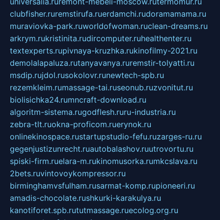
universalia.ru
remont-mebeli-moscow.ru
termomur.ru
clubfisher.ru
remstirufa.ru
erdamchi.ru
doramamama.ru
muraviovka-park.ru
worldofwoman.ru
clean-dreams.ru
arkrym.ru
kristinita.ru
dircomputer.ru
healthenter.ru
textexperts.ru
pivnaya-kruzhka.ru
kinofilmy-2021.ru
demolalapaluza.ru
tanyavanya.ru
remstir-tolyatti.ru
msdip.ru
jdol.ru
sokolovr.ru
newtech-spb.ru
rezemkleim.ru
massage-tai.ru
seonub.ru
zvonitut.ru
biolisichka24.ru
mncraft-download.ru
algoritm-sistema.ru
godflesh.ru
ru-industria.ru
zebra-tlt.ru
okna-proficom.ru
erynok.ru
onlinekinospace.ru
startupstudio-fefu.ru
zarges-ru.ru
gegenjustizunrecht.ru
autobalashov.ru
utrovortu.ru
spiski-firm.ru
elara-m.ru
kinomusorka.ru
mkcslava.ru
2bets.ru
vintovoykompressor.ru
birminghamvsfulham.ru
sarmat-komp.ru
pioneeri.ru
amadis-chocolate.ru
shkurki-karakulya.ru
kanotiforet.spb.ru
tutmassage.ru
ecolog.org.ru