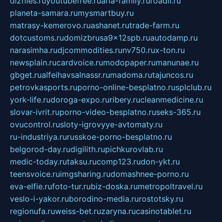
dizfiles.ru
youtubefree.ru
aria-family.ru
roadli.ru
planeta-samara.ru
mysmartbuy.ru
matrasy-kemerovo.ru
ashanet.ru
trade-farm.ru
dotcustoms.ru
domizbrusa9x12spb.ru
autodamp.ru
narasimha.ru
djcommodities.ru
nv750.ru
x-ton.ru
newsplain.ru
cardvoice.ru
modopaper.ru
manunae.ru
gbget.ru
alfeihavsalnassr.ru
madoma.ru
tajuncos.ru
petrovkasports.ru
porno-online-besplatno.ru
splclub.ru
york-life.ru
doroga-expo.ru
ribery.ru
cleanmedicine.ru
slovar-ivrit.ru
porno-video-besplatno.ru
seks-365.ru
ovucontrol.ru
sloty-igrovyye-avtomaty.ru
ru-industriya.ru
russkoe-porno-besplatno.ru
belgorod-day.ru
digilith.ru
pichkurovlab.ru
medic-today.ru
taksu.ru
comp123.ru
don-ykt.ru
teensvoice.ru
imgsharing.ru
domashnee-porno.ru
eva-elfie.ru
foto-tur.ru
biz-doska.ru
metropoltravel.ru
veslo-i-yakor.ru
borodino-media.ru
rostotsky.ru
regionufa.ru
weiss-bet.ru
zaryna.ru
casinotablet.ru