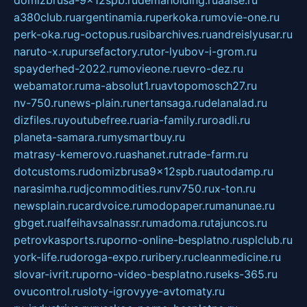
domizbrusa-9x12spb.ru
demaholding.ru
aalse.ru
a380club.ru
argentinamia.ru
perkoka.ru
movie-one.ru
perk-oka.ru
g-octopus.ru
sibarchives.ru
andreislyusar.ru
naruto-x.ru
pursefactory.ru
tor-lyubov-i-grom.ru
spayderhed-2022.ru
movieone.ru
evro-dez.ru
webamator.ru
ma-absolut1.ru
avtopomosch27.ru
nv-750.ru
news-plain.ru
nertansaga.ru
delanalad.ru
dizfiles.ru
youtubefree.ru
aria-family.ru
roadli.ru
planeta-samara.ru
mysmartbuy.ru
matrasy-kemerovo.ru
ashanet.ru
trade-farm.ru
dotcustoms.ru
domizbrusa9x12spb.ru
autodamp.ru
narasimha.ru
djcommodities.ru
nv750.ru
x-ton.ru
newsplain.ru
cardvoice.ru
modopaper.ru
manunae.ru
gbget.ru
alfeihavsalnassr.ru
madoma.ru
tajuncos.ru
petrovkasports.ru
porno-online-besplatno.ru
splclub.ru
york-life.ru
doroga-expo.ru
ribery.ru
cleanmedicine.ru
slovar-ivrit.ru
porno-video-besplatno.ru
seks-365.ru
ovucontrol.ru
sloty-igrovyye-avtomaty.ru