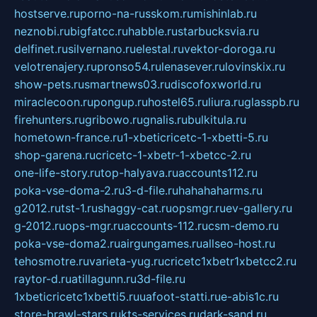
hostserve.ru
porno-na-russkom.ru
mishinlab.ru
neznobi.ru
bigfatcc.ru
habble.ru
starbucksvia.ru
delfinet.ru
silvernano.ru
elestal.ru
vektor-doroga.ru
velotrenajery.ru
pronso54.ru
lenasever.ru
lovinskix.ru
show-pets.ru
smartnews03.ru
discofoxworld.ru
miraclecoon.ru
pongup.ru
hostel65.ru
liura.ru
glasspb.ru
firehunters.ru
gribowo.ru
gnalis.ru
bulkitula.ru
hometown-france.ru
1-xbeticricetc-1-xbetti-5.ru
shop-garena.ru
cricetc-1-xbetr-1-xbetcc-2.ru
one-life-story.ru
top-halyava.ru
accounts112.ru
poka-vse-doma-2.ru
3-d-file.ru
hahahaharms.ru
g2012.ru
tst-1.ru
shaggy-cat.ru
opsmgr.ru
ev-gallery.ru
g-2012.ru
ops-mgr.ru
accounts-112.ru
csm-demo.ru
poka-vse-doma2.ru
airgungames.ru
allseo-host.ru
tehosmotre.ru
varieta-yug.ru
cricetc1xbetr1xbetcc2.ru
raytor-d.ru
atillagunn.ru
3d-file.ru
1xbeticricetc1xbetti5.ru
uafoot-statti.ru
e-abis1c.ru
store-brawl-stars.ru
kts-services.ru
dark-sand.ru