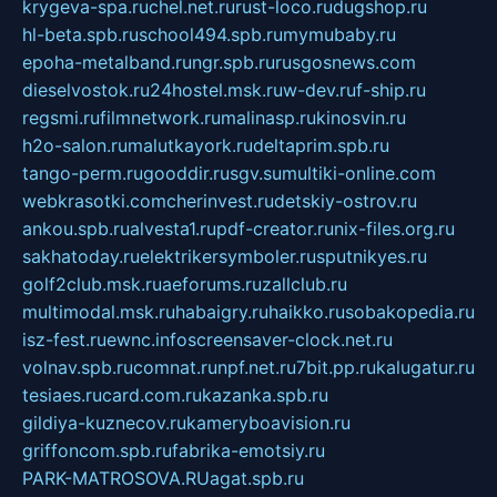
krygeva-spa.ru
chel.net.ru
rust-loco.ru
dugshop.ru
hl-beta.spb.ru
school494.spb.ru
mymubaby.ru
epoha-metalband.ru
ngr.spb.ru
rusgosnews.com
dieselvostok.ru
24hostel.msk.ru
w-dev.ru
f-ship.ru
regsmi.ru
filmnetwork.ru
malinasp.ru
kinosvin.ru
h2o-salon.ru
malutkayork.ru
deltaprim.spb.ru
tango-perm.ru
gooddir.ru
sgv.su
multiki-online.com
webkrasotki.com
cherinvest.ru
detskiy-ostrov.ru
ankou.spb.ru
alvesta1.ru
pdf-creator.ru
nix-files.org.ru
sakhatoday.ru
elektrikersymboler.ru
sputnikyes.ru
golf2club.msk.ru
aeforums.ru
zallclub.ru
multimodal.msk.ru
habaigry.ru
haikko.ru
sobakopedia.ru
isz-fest.ru
ewnc.info
screensaver-clock.net.ru
volnav.spb.ru
comnat.ru
npf.net.ru
7bit.pp.ru
kalugatur.ru
tesiaes.ru
card.com.ru
kazanka.spb.ru
gildiya-kuznecov.ru
kameryboavision.ru
griffoncom.spb.ru
fabrika-emotsiy.ru
PARK-MATROSOVA.RU
agat.spb.ru