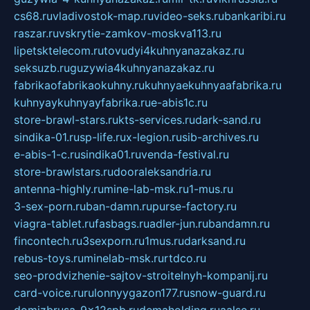
cs68.ru
vladivostok-map.ru
video-seks.ru
bankaribi.ru
raszar.ru
vskrytie-zamkov-moskva113.ru
lipetsktelecom.ru
tovudyi4kuhnyanazakaz.ru
seksuzb.ru
guzywia4kuhnyanazakaz.ru
fabrikaofabrikaokuhny.ru
kuhnyaekuhnyaafabrika.ru
kuhnyaykuhnyayfabrika.ru
e-abis1c.ru
store-brawl-stars.ru
kts-services.ru
dark-sand.ru
sindika-01.ru
sp-life.ru
x-legion.ru
sib-archives.ru
e-abis-1-c.ru
sindika01.ru
venda-festival.ru
store-brawlstars.ru
dooraleksandria.ru
antenna-highly.ru
mine-lab-msk.ru
1-mus.ru
3-sex-porn.ru
ban-damn.ru
purse-factory.ru
viagra-tablet.ru
fasbags.ru
adler-jun.ru
bandamn.ru
fincontech.ru
3sexporn.ru
1mus.ru
darksand.ru
rebus-toys.ru
minelab-msk.ru
rtdco.ru
seo-prodvizhenie-sajtov-stroitelnyh-kompanij.ru
card-voice.ru
rulonnyygazon177.ru
snow-guard.ru