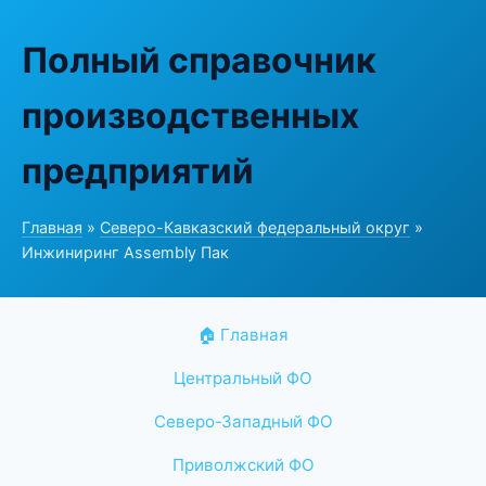
Полный справочник
производственных
предприятий
Главная
»
Северо-Кавказский федеральный округ
»
Инжиниринг Assembly Пак
🏠 Главная
Центральный ФО
Северо-Западный ФО
Приволжский ФО