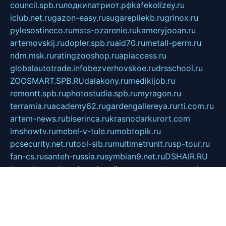
council.spb.ru
лодкипатриот.рф
kafekolizey.ru
iclub.net.ru
gazon-easy.ru
sugarepilekb.ru
grinox.ru
pylesostineco.ru
msts-ozarenie.ru
kameryjooan.ru
artemovskij.ru
dopler.spb.ru
aid70.ru
metall-perm.ru
ndm.msk.ru
ratingzooshop.ru
apiaccess.ru
globalautotrade.info
bezverhovskoe.ru
drsschool.ru
ZOOSMART.SPB.RU
dalakony.ru
medikijob.ru
remontt.spb.ru
photostudia.spb.ru
myragon.ru
terramia.ru
academy62.ru
gardengallereya.ru
rti.com.ru
artem-news.ru
biserinca.ru
krasnodarkurort.com
imshowtv.ru
mebel-v-tule.ru
mobtopik.ru
pcsecurity.net.ru
tool-sib.ru
multimetrunit.ru
sp-tour.ru
fan-cs.ru
santeh-russia.ru
symbian9.net.ru
DSHAIR.RU
tmmotors.spb.ru
xjocuricopii.com
musavtomat.msk.ru
obustrojdom.ru
sovetcik.ru
ybaranovskaya.ru
ppknews.ru
cult-alshei.ru
JAPANRUSSIA.RU
proekciyamebel.ru
imper-finans.ru
rim.org.ru
glamourai.ru
brassminus.ru
zabor-pro.ru
ftn.pp.ru