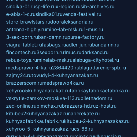
sindika-01.ru
sp-life.ru
x-legion.ru
sib-archives.ru
e-abis-1-c.ru
sindika01.ru
venda-festival.ru
store-brawlstars.ru
dooraleksandria.ru
antenna-highly.ru
mine-lab-msk.ru
1-mus.ru
3-sex-porn.ru
ban-damn.ru
purse-factory.ru
viagra-tablet.ru
fasbags.ru
adler-jun.ru
bandamn.ru
fincontech.ru
3sexporn.ru
1mus.ru
darksand.ru
rebus-toys.ru
minelab-msk.ru
alabuga-cityhotel.ru
medsprawo-4-ka.ru
2864420.ru
blagodarenie-spb.ru
zajmy24.ru
tovudyi-4-kuhnyanazakaz.ru
brazzerscom.ru
medsprawo4ka.ru
xehyroo5kuhnyanazakaz.ru
fabrikayfabrikaefabrika.ru
vskrytie-zamkov-moskva-113.ru
biletnadom.ru
zed-online.ru
pimchax.ru
brazzers-hd.ru
z-host.ru
kitubeu2kuhnyanazakaz.ru
naperekate.ru
kuhnyaofabrikaufabrik.ru
kitubeu-2-kuhnyanazakaz.ru
xehyroo-5-kuhnyanazakaz.ru
cs-68.ru
guzywia-4-kuhnyanazakaz.ru
mir-tk.ru
vlknrussia.ru