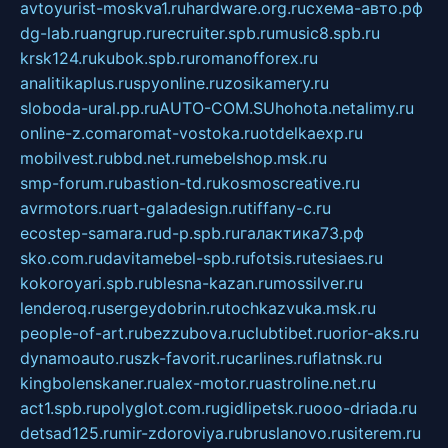
avtoyurist-moskva1.ru
hardware.org.ru
схема-авто.рф
dg-lab.ru
angrup.ru
recruiter.spb.ru
music8.spb.ru
krsk124.ru
kubok.spb.ru
romanofforex.ru
analitikaplus.ru
spyonline.ru
zosikamery.ru
sloboda-ural.pp.ru
AUTO-COM.SU
hohota.net
alimy.ru
online-z.com
aromat-vostoka.ru
otdelkaexp.ru
mobilvest.ru
bbd.net.ru
mebelshop.msk.ru
smp-forum.ru
bastion-td.ru
kosmoscreative.ru
avrmotors.ru
art-galadesign.ru
tiffany-c.ru
ecostep-samara.ru
d-p.spb.ru
галактика73.рф
sko.com.ru
davitamebel-spb.ru
fotsis.ru
tesiaes.ru
kokoroyari.spb.ru
blesna-kazan.ru
mossilver.ru
lenderoq.ru
sergeydobrin.ru
tochkazvuka.msk.ru
people-of-art.ru
bezzubova.ru
clubtibet.ru
orior-aks.ru
dynamoauto.ru
szk-favorit.ru
carlines.ru
flatnsk.ru
kingbolenskaner.ru
alex-motor.ru
astroline.net.ru
act1.spb.ru
polyglot.com.ru
gidlipetsk.ru
ooo-driada.ru
detsad125.ru
mir-zdoroviya.ru
bruslanovo.ru
siterem.ru