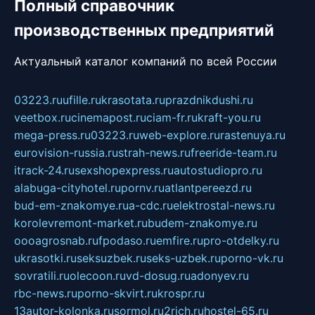
Полный справочник
производственных предприятий
Актуальный каталог компаний по всей России
03223.ru
ufille.ru
krasotata.ru
prazdnikdushi.ru
veetbox.ru
cinemapost.ru
ciam-fr.ru
kraft-you.ru
mega-press.ru
03223.ru
web-explore.ru
rastenuya.ru
eurovision-russia.ru
strah-news.ru
freeride-team.ru
itrack-24.ru
sexshopexpress.ru
autostudiopro.ru
alabuga-cityhotel.ru
pornv.ru
atlantpereezd.ru
bud-em-znakomye.ru
a-cdc.ru
elektrostal-news.ru
korolevremont-market.ru
budem-znakomye.ru
oooagrosnab.ru
fpodaso.ru
emfire.ru
pro-otdelky.ru
ukrasotki.ru
seksuzbek.ru
seks-uzbek.ru
porno-vk.ru
sovratili.ru
olecoon.ru
vd-dosug.ru
adonyev.ru
rbc-news.ru
porno-skvirt.ru
krospr.ru
13autor-kolonka.ru
sormol.ru
2rich.ru
hostel-65.ru