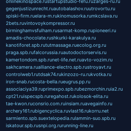
onlinekinospace.ru
startupstudio-fefu.ru
zarges-ru.ru
gegenjustizunrecht.ru
autobalashov.ru
utrovortu.ru
spiski-firm.ru
elara-m.ru
kinomusorka.ru
mkcslava.ru
2bets.ru
vintovoykompressor.ru
birminghamvsfulham.ru
sarmat-komp.ru
pioneeri.ru
amadis-chocolate.ru
shkurki-karakulya.ru
kanotiforet.spb.ru
tutmassage.ru
ecolog.org.ru
praga.spb.ru
falcorussia.ru
autodoctorservis.ru
kamertondom.spb.ru
net-life.net.ru
avto-vozim.ru
sakhcamera.ru
alliance-electro.spb.ru
stroyavt.ru
controlweb1.ru
tdsak74.ru
kinzozo-ru.ru
kvotka.ru
iron-snab.ru
costa-bella.ru
eugrus.pp.ru
associaciya39.ru
primexpo.spb.ru
bezmorchin.ru
ia2.ru
cpt21.ru
ispecspb.ru
regahost.ru
kolosok-elita.ru
tae-kwon.ru
consrio.com.ru
insiam.ru
avegainfo.ru
archery161.ru
bigencyclica.ru
vlast16.ru
korru.net
sarmiento.spb.su
extelopedia.ru
lammin-suo.spb.ru
iskatour.spb.ru
snpi.org.ru
running-line.ru