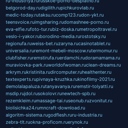
ru-industriya.ru
russkoe-porno-besplatno.ru
belgorod-day.ru
digilith.ru
pichkurovlab.ru
medic-today.ru
taksu.ru
comp123.ru
don-ykt.ru
teensvoice.ru
imgsharing.ru
domashnee-porno.ru
eva-elfie.ru
foto-tur.ru
biz-doska.ru
metropoltravel.ru
veslo-i-yakor.ru
borodino-media.ru
rostotsky.ru
regionufa.ru
weiss-bet.ru
zaryna.ru
casinotablet.ru
universalia.ru
remont-mebeli-moscow.ru
termomur.ru
clubfisher.ru
remstirufa.ru
erdamchi.ru
doramamama.ru
muraviovka-park.ru
worldofwoman.ru
clean-dreams.ru
arkrym.ru
kristinita.ru
dircomputer.ru
healthenter.ru
textexperts.ru
pivnaya-kruzhka.ru
kinofilmy-2021.ru
demolalapaluza.ru
tanyavanya.ru
remstir-tolyatti.ru
msdip.ru
jdol.ru
sokolovr.ru
newtech-spb.ru
rezemkleim.ru
massage-tai.ru
seonub.ru
zvonitut.ru
biolisichka24.ru
mncraft-download.ru
algoritm-sistema.ru
godflesh.ru
ru-industria.ru
zebra-tlt.ru
okna-proficom.ru
erynok.ru