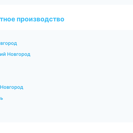
тное производство
овгород
ний Новгород
 Новгород
мь