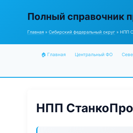
Полный справочник 
Главная
»
Сибирский федеральный округ
» НПП С
🏠 Главная
Центральный ФО
Севе
НПП СтанкоПро