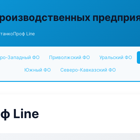
производственных предпри
танкоПроф Line
ро-Западный ФО
Приволжский ФО
Уральский ФО
Южный ФО
Северо-Кавказский ФО
ф Line