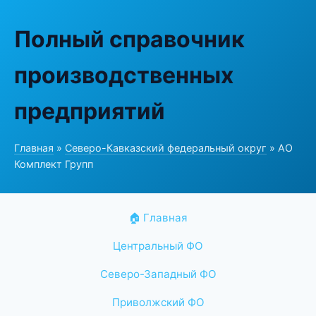
Полный справочник
производственных
предприятий
Главная
»
Северо-Кавказский федеральный округ
» АО
Комплект Групп
🏠 Главная
Центральный ФО
Северо-Западный ФО
Приволжский ФО