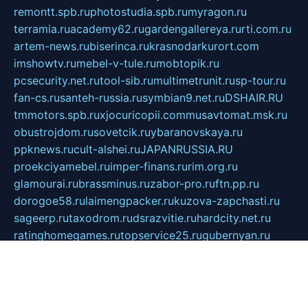
remontt.spb.ru
photostudia.spb.ru
myragon.ru
terramia.ru
academy62.ru
gardengallereya.ru
rti.com.ru
artem-news.ru
biserinca.ru
krasnodarkurort.com
imshowtv.ru
mebel-v-tule.ru
mobtopik.ru
pcsecurity.net.ru
tool-sib.ru
multimetrunit.ru
sp-tour.ru
fan-cs.ru
santeh-russia.ru
symbian9.net.ru
DSHAIR.RU
tmmotors.spb.ru
xjocuricopii.com
musavtomat.msk.ru
obustrojdom.ru
sovetcik.ru
ybaranovskaya.ru
ppknews.ru
cult-alshei.ru
JAPANRUSSIA.RU
proekciyamebel.ru
imper-finans.ru
rim.org.ru
glamourai.ru
brassminus.ru
zabor-pro.ru
ftn.pp.ru
dorogoe58.ru
laimengpacker.ru
kuzova-zapchasti.ru
sageerp.ru
taxodrom.ru
dsrazvitie.ru
hardcity.net.ru
ratinghomegames.ru
topservice25.ru
gubernyan.ru
gtglasslined.ru
ii4.ru
tssport.spb.ru
andorra24.com
blackwallstreet.ru
oboimos.ru
optim-doors.com.ru
ikuch.ru
nycr.org.ru
npa21.ru
vremya-ch.spb.ru
desert000.ru
ivtorgi.ru
ifiori.ru
catalog-statei.ru