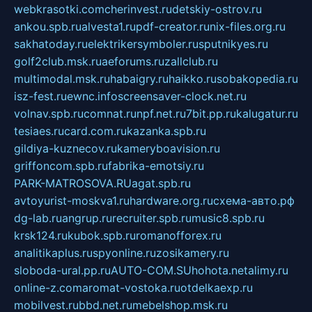
webkrasotki.com
cherinvest.ru
detskiy-ostrov.ru
ankou.spb.ru
alvesta1.ru
pdf-creator.ru
nix-files.org.ru
sakhatoday.ru
elektrikersymboler.ru
sputnikyes.ru
golf2club.msk.ru
aeforums.ru
zallclub.ru
multimodal.msk.ru
habaigry.ru
haikko.ru
sobakopedia.ru
isz-fest.ru
ewnc.info
screensaver-clock.net.ru
volnav.spb.ru
comnat.ru
npf.net.ru
7bit.pp.ru
kalugatur.ru
tesiaes.ru
card.com.ru
kazanka.spb.ru
gildiya-kuznecov.ru
kameryboavision.ru
griffoncom.spb.ru
fabrika-emotsiy.ru
PARK-MATROSOVA.RU
agat.spb.ru
avtoyurist-moskva1.ru
hardware.org.ru
схема-авто.рф
dg-lab.ru
angrup.ru
recruiter.spb.ru
music8.spb.ru
krsk124.ru
kubok.spb.ru
romanofforex.ru
analitikaplus.ru
spyonline.ru
zosikamery.ru
sloboda-ural.pp.ru
AUTO-COM.SU
hohota.net
alimy.ru
online-z.com
aromat-vostoka.ru
otdelkaexp.ru
mobilvest.ru
bbd.net.ru
mebelshop.msk.ru