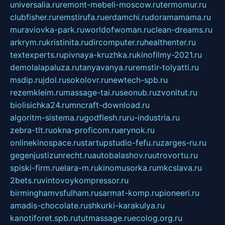
universalia.ru
remont-mebeli-moscow.ru
termomur.ru
clubfisher.ru
remstirufa.ru
erdamchi.ru
doramamama.ru
muraviovka-park.ru
worldofwoman.ru
clean-dreams.ru
arkrym.ru
kristinita.ru
dircomputer.ru
healthenter.ru
textexperts.ru
pivnaya-kruzhka.ru
kinofilmy-2021.ru
demolalapaluza.ru
tanyavanya.ru
remstir-tolyatti.ru
msdip.ru
jdol.ru
sokolovr.ru
newtech-spb.ru
rezemkleim.ru
massage-tai.ru
seonub.ru
zvonitut.ru
biolisichka24.ru
mncraft-download.ru
algoritm-sistema.ru
godflesh.ru
ru-industria.ru
zebra-tlt.ru
okna-proficom.ru
erynok.ru
onlinekinospace.ru
startupstudio-fefu.ru
zarges-ru.ru
gegenjustizunrecht.ru
autobalashov.ru
utrovortu.ru
spiski-firm.ru
elara-m.ru
kinomusorka.ru
mkcslava.ru
2bets.ru
vintovoykompressor.ru
birminghamvsfulham.ru
sarmat-komp.ru
pioneeri.ru
amadis-chocolate.ru
shkurki-karakulya.ru
kanotiforet.spb.ru
tutmassage.ru
ecolog.org.ru