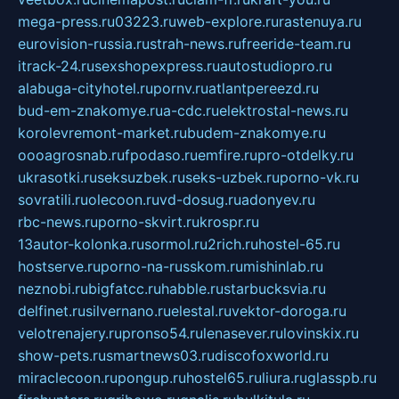
mega-press.ru
03223.ru
web-explore.ru
rastenuya.ru
eurovision-russia.ru
strah-news.ru
freeride-team.ru
itrack-24.ru
sexshopexpress.ru
autostudiopro.ru
alabuga-cityhotel.ru
pornv.ru
atlantpereezd.ru
bud-em-znakomye.ru
a-cdc.ru
elektrostal-news.ru
korolevremont-market.ru
budem-znakomye.ru
oooagrosnab.ru
fpodaso.ru
emfire.ru
pro-otdelky.ru
ukrasotki.ru
seksuzbek.ru
seks-uzbek.ru
porno-vk.ru
sovratili.ru
olecoon.ru
vd-dosug.ru
adonyev.ru
rbc-news.ru
porno-skvirt.ru
krospr.ru
13autor-kolonka.ru
sormol.ru
2rich.ru
hostel-65.ru
hostserve.ru
porno-na-russkom.ru
mishinlab.ru
neznobi.ru
bigfatcc.ru
habble.ru
starbucksvia.ru
delfinet.ru
silvernano.ru
elestal.ru
vektor-doroga.ru
velotrenajery.ru
pronso54.ru
lenasever.ru
lovinskix.ru
show-pets.ru
smartnews03.ru
discofoxworld.ru
miraclecoon.ru
pongup.ru
hostel65.ru
liura.ru
glasspb.ru