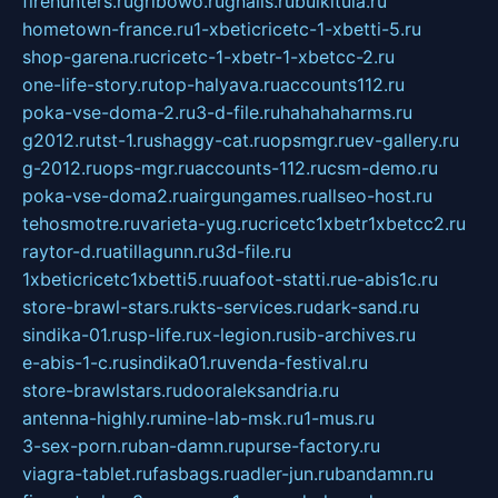
firehunters.ru
gribowo.ru
gnalis.ru
bulkitula.ru
hometown-france.ru
1-xbeticricetc-1-xbetti-5.ru
shop-garena.ru
cricetc-1-xbetr-1-xbetcc-2.ru
one-life-story.ru
top-halyava.ru
accounts112.ru
poka-vse-doma-2.ru
3-d-file.ru
hahahaharms.ru
g2012.ru
tst-1.ru
shaggy-cat.ru
opsmgr.ru
ev-gallery.ru
g-2012.ru
ops-mgr.ru
accounts-112.ru
csm-demo.ru
poka-vse-doma2.ru
airgungames.ru
allseo-host.ru
tehosmotre.ru
varieta-yug.ru
cricetc1xbetr1xbetcc2.ru
raytor-d.ru
atillagunn.ru
3d-file.ru
1xbeticricetc1xbetti5.ru
uafoot-statti.ru
e-abis1c.ru
store-brawl-stars.ru
kts-services.ru
dark-sand.ru
sindika-01.ru
sp-life.ru
x-legion.ru
sib-archives.ru
e-abis-1-c.ru
sindika01.ru
venda-festival.ru
store-brawlstars.ru
dooraleksandria.ru
antenna-highly.ru
mine-lab-msk.ru
1-mus.ru
3-sex-porn.ru
ban-damn.ru
purse-factory.ru
viagra-tablet.ru
fasbags.ru
adler-jun.ru
bandamn.ru