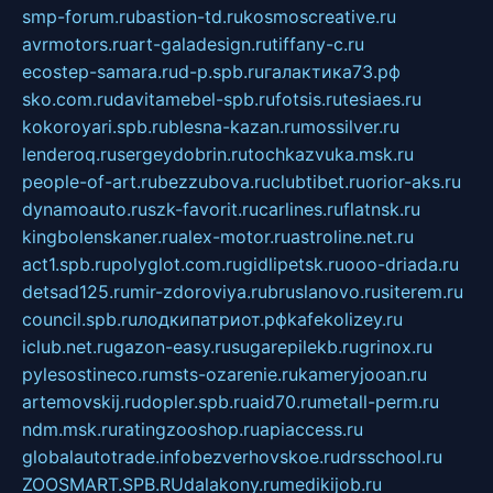
smp-forum.ru
bastion-td.ru
kosmoscreative.ru
avrmotors.ru
art-galadesign.ru
tiffany-c.ru
ecostep-samara.ru
d-p.spb.ru
галактика73.рф
sko.com.ru
davitamebel-spb.ru
fotsis.ru
tesiaes.ru
kokoroyari.spb.ru
blesna-kazan.ru
mossilver.ru
lenderoq.ru
sergeydobrin.ru
tochkazvuka.msk.ru
people-of-art.ru
bezzubova.ru
clubtibet.ru
orior-aks.ru
dynamoauto.ru
szk-favorit.ru
carlines.ru
flatnsk.ru
kingbolenskaner.ru
alex-motor.ru
astroline.net.ru
act1.spb.ru
polyglot.com.ru
gidlipetsk.ru
ooo-driada.ru
detsad125.ru
mir-zdoroviya.ru
bruslanovo.ru
siterem.ru
council.spb.ru
лодкипатриот.рф
kafekolizey.ru
iclub.net.ru
gazon-easy.ru
sugarepilekb.ru
grinox.ru
pylesostineco.ru
msts-ozarenie.ru
kameryjooan.ru
artemovskij.ru
dopler.spb.ru
aid70.ru
metall-perm.ru
ndm.msk.ru
ratingzooshop.ru
apiaccess.ru
globalautotrade.info
bezverhovskoe.ru
drsschool.ru
ZOOSMART.SPB.RU
dalakony.ru
medikijob.ru