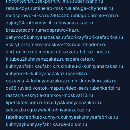
fincontech.ru
3sexporn.ru
1mus.ru
darksand.ru
rebus-toys.ru
minelab-msk.ru
alabuga-cityhotel.ru
medsprawo-4-ka.ru
2864420.ru
blagodarenie-spb.ru
zajmy24.ru
tovudyi-4-kuhnyanazakaz.ru
brazzerscom.ru
medsprawo4ka.ru
xehyroo5kuhnyanazakaz.ru
fabrikayfabrikaefabrika.ru
vskrytie-zamkov-moskva-113.ru
biletnadom.ru
zed-online.ru
pimchax.ru
brazzers-hd.ru
z-host.ru
kitubeu2kuhnyanazakaz.ru
naperekate.ru
kuhnyaofabrikaufabrik.ru
kitubeu-2-kuhnyanazakaz.ru
xehyroo-5-kuhnyanazakaz.ru
cs-68.ru
guzywia-4-kuhnyanazakaz.ru
mir-tk.ru
vlknrussia.ru
cs68.ru
vladivostok-map.ru
video-seks.ru
bankaribi.ru
raszar.ru
vskrytie-zamkov-moskva113.ru
lipetsktelecom.ru
tovudyi4kuhnyanazakaz.ru
seksuzb.ru
guzywia4kuhnyanazakaz.ru
fabrikaofabrikaokuhny.ru
kuhnyaekuhnyaafabrika.ru
kuhnyaykuhnyayfabrika.ru
e-abis1c.ru