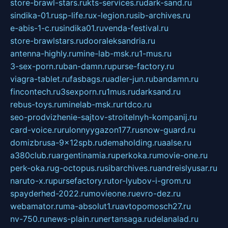
store-brawl-stars.ru
kts-services.ru
dark-sand.ru
sindika-01.ru
sp-life.ru
x-legion.ru
sib-archives.ru
e-abis-1-c.ru
sindika01.ru
venda-festival.ru
store-brawlstars.ru
dooraleksandria.ru
antenna-highly.ru
mine-lab-msk.ru
1-mus.ru
3-sex-porn.ru
ban-damn.ru
purse-factory.ru
viagra-tablet.ru
fasbags.ru
adler-jun.ru
bandamn.ru
fincontech.ru
3sexporn.ru
1mus.ru
darksand.ru
rebus-toys.ru
minelab-msk.ru
rtdco.ru
seo-prodvizhenie-sajtov-stroitelnyh-kompanij.ru
card-voice.ru
rulonnyygazon177.ru
snow-guard.ru
domizbrusa-9x12spb.ru
demaholding.ru
aalse.ru
a380club.ru
argentinamia.ru
perkoka.ru
movie-one.ru
perk-oka.ru
g-octopus.ru
sibarchives.ru
andreislyusar.ru
naruto-x.ru
pursefactory.ru
tor-lyubov-i-grom.ru
spayderhed-2022.ru
movieone.ru
evro-dez.ru
webamator.ru
ma-absolut1.ru
avtopomosch27.ru
nv-750.ru
news-plain.ru
nertansaga.ru
delanalad.ru