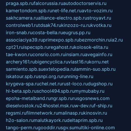
praga.spb.ru
falcorussia.ru
autodoctorservis.ru
kamertondom.spb.ru
net-life.net.ru
avto-vozim.ru
sakhcamera.ru
alliance-electro.spb.ru
stroyavt.ru
controlweb1.ru
tdsak74.ru
kinzozo-ru.ru
kvotka.ru
iron-snab.ru
costa-bella.ru
eugrus.pp.ru
associaciya39.ru
primexpo.spb.ru
bezmorchin.ru
ia2.ru
cpt21.ru
ispecspb.ru
regahost.ru
kolosok-elita.ru
tae-kwon.ru
consrio.com.ru
insiam.ru
avegainfo.ru
archery161.ru
bigencyclica.ru
vlast16.ru
korru.net
sarmiento.spb.su
extelopedia.ru
lammin-suo.spb.ru
iskatour.spb.ru
snpi.org.ru
running-line.ru
krygeva-spa.ru
chel.net.ru
rust-loco.ru
dugshop.ru
hl-beta.spb.ru
school494.spb.ru
mymubaby.ru
epoha-metalband.ru
ngr.spb.ru
rusgosnews.com
dieselvostok.ru
24hostel.msk.ru
w-dev.ru
f-ship.ru
regsmi.ru
filmnetwork.ru
malinasp.ru
kinosvin.ru
h2o-salon.ru
malutkayork.ru
deltaprim.spb.ru
tango-perm.ru
gooddir.ru
sgv.su
multiki-online.com