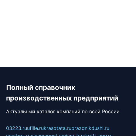
Полный справочник
производственных предприятий
Актуальный каталог компаний по всей России
03223.ru
ufille.ru
krasotata.ru
prazdnikdushi.ru
veetbox.ru
cinemapost.ru
ciam-fr.ru
kraft-you.ru