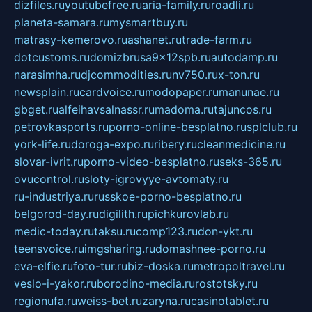
dizfiles.ru
youtubefree.ru
aria-family.ru
roadli.ru
planeta-samara.ru
mysmartbuy.ru
matrasy-kemerovo.ru
ashanet.ru
trade-farm.ru
dotcustoms.ru
domizbrusa9x12spb.ru
autodamp.ru
narasimha.ru
djcommodities.ru
nv750.ru
x-ton.ru
newsplain.ru
cardvoice.ru
modopaper.ru
manunae.ru
gbget.ru
alfeihavsalnassr.ru
madoma.ru
tajuncos.ru
petrovkasports.ru
porno-online-besplatno.ru
splclub.ru
york-life.ru
doroga-expo.ru
ribery.ru
cleanmedicine.ru
slovar-ivrit.ru
porno-video-besplatno.ru
seks-365.ru
ovucontrol.ru
sloty-igrovyye-avtomaty.ru
ru-industriya.ru
russkoe-porno-besplatno.ru
belgorod-day.ru
digilith.ru
pichkurovlab.ru
medic-today.ru
taksu.ru
comp123.ru
don-ykt.ru
teensvoice.ru
imgsharing.ru
domashnee-porno.ru
eva-elfie.ru
foto-tur.ru
biz-doska.ru
metropoltravel.ru
veslo-i-yakor.ru
borodino-media.ru
rostotsky.ru
regionufa.ru
weiss-bet.ru
zaryna.ru
casinotablet.ru