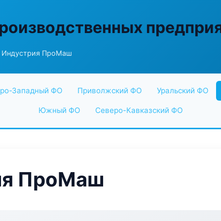
производственных предпри
д Индустрия ПроМаш
ро-Западный ФО
Приволжский ФО
Уральский ФО
Южный ФО
Северо-Кавказский ФО
ия ПроМаш