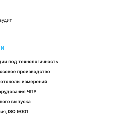
аудит
ми
ции под технологичность
ассовое производство
ротоколы измерений
орудования ЧПУ
ного выпуска
ия, ISO 9001