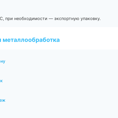
ЭС, при необходимости — экспортную упаковку.
и металлообработка
ону
ск
неж