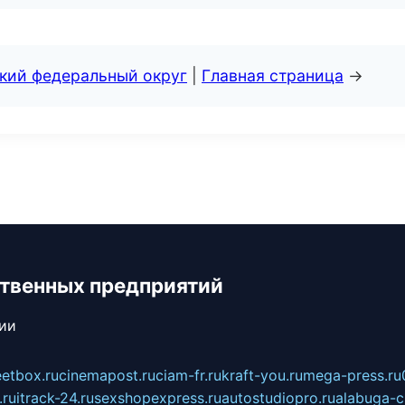
ский федеральный округ
|
Главная страница
→
твенных предприятий
сии
eetbox.ru
cinemapost.ru
ciam-fr.ru
kraft-you.ru
mega-press.ru
.ru
itrack-24.ru
sexshopexpress.ru
autostudiopro.ru
alabuga-ci