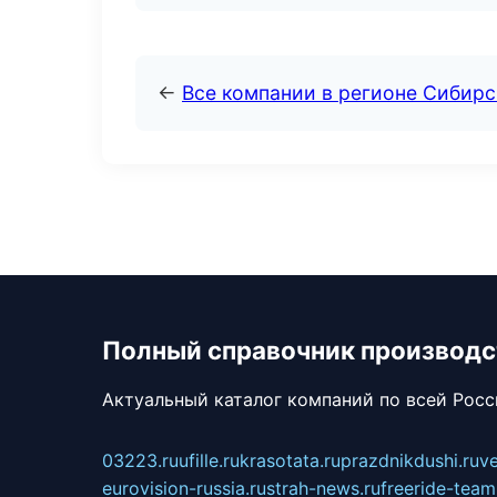
←
Все компании в регионе Сибир
Полный справочник производс
Актуальный каталог компаний по всей Рос
03223.ru
ufille.ru
krasotata.ru
prazdnikdushi.ru
v
eurovision-russia.ru
strah-news.ru
freeride-team