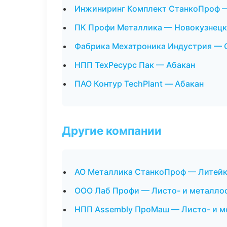
Инжиниринг Комплект СтанкоПроф 
ПК Профи Металлика — Новокузнецк
Фабрика Мехатроника Индустрия — 
НПП ТехРесурс Пак — Абакан
ПАО Контур TechPlant — Абакан
Другие компании
АО Металлика СтанкоПроф — Литейк
ООО Лаб Профи — Листо- и металло
НПП Assembly ПроМаш — Листо- и м