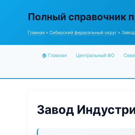
Полный справочник 
Главная
»
Сибирский федеральный округ
» Заво
🏠 Главная
Центральный ФО
Севе
Завод Индустр