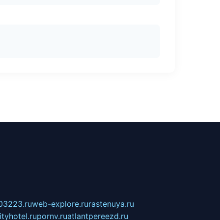
03223.ru
web-explore.ru
rastenuya.ru
tyhotel.ru
pornv.ru
atlantpereezd.ru