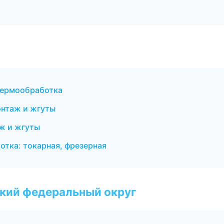
термообработка
онтаж и жгуты
ж и жгуты
отка: токарная, фрезерная
ский федеральный округ