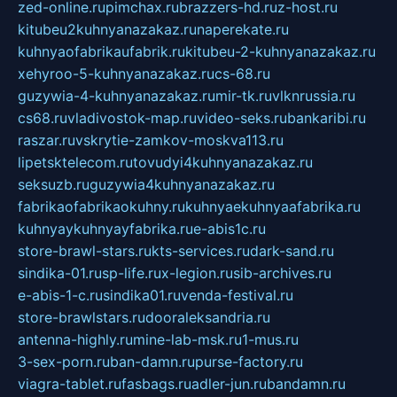
zed-online.ru
pimchax.ru
brazzers-hd.ru
z-host.ru
kitubeu2kuhnyanazakaz.ru
naperekate.ru
kuhnyaofabrikaufabrik.ru
kitubeu-2-kuhnyanazakaz.ru
xehyroo-5-kuhnyanazakaz.ru
cs-68.ru
guzywia-4-kuhnyanazakaz.ru
mir-tk.ru
vlknrussia.ru
cs68.ru
vladivostok-map.ru
video-seks.ru
bankaribi.ru
raszar.ru
vskrytie-zamkov-moskva113.ru
lipetsktelecom.ru
tovudyi4kuhnyanazakaz.ru
seksuzb.ru
guzywia4kuhnyanazakaz.ru
fabrikaofabrikaokuhny.ru
kuhnyaekuhnyaafabrika.ru
kuhnyaykuhnyayfabrika.ru
e-abis1c.ru
store-brawl-stars.ru
kts-services.ru
dark-sand.ru
sindika-01.ru
sp-life.ru
x-legion.ru
sib-archives.ru
e-abis-1-c.ru
sindika01.ru
venda-festival.ru
store-brawlstars.ru
dooraleksandria.ru
antenna-highly.ru
mine-lab-msk.ru
1-mus.ru
3-sex-porn.ru
ban-damn.ru
purse-factory.ru
viagra-tablet.ru
fasbags.ru
adler-jun.ru
bandamn.ru