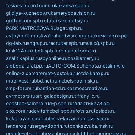
tesiaes.ru
card.com.ru
kazanka.spb.ru
gildiya-kuznecov.ru
kameryboavision.ru
griffoncom.spb.ru
fabrika-emotsiy.ru
PARK-MATROSOVA.RU
agat.spb.ru
avtoyurist-moskva1.ru
hardware.org.ru
схема-авто.рф
dg-lab.ru
angrup.ru
recruiter.spb.ru
music8.spb.ru
krsk124.ru
kubok.spb.ru
romanofforex.ru
analitikaplus.ru
spyonline.ru
zosikamery.ru
sloboda-ural.pp.ru
AUTO-COM.SU
hohota.net
alimy.ru
online-z.com
aromat-vostoka.ru
otdelkaexp.ru
mobilvest.ru
bbd.net.ru
mebelshop.msk.ru
smp-forum.ru
bastion-td.ru
kosmoscreative.ru
avrmotors.ru
art-galadesign.ru
tiffany-c.ru
ecostep-samara.ru
d-p.spb.ru
галактика73.рф
sko.com.ru
davitamebel-spb.ru
fotsis.ru
tesiaes.ru
kokoroyari.spb.ru
blesna-kazan.ru
mossilver.ru
lenderoq.ru
sergeydobrin.ru
tochkazvuka.msk.ru
people-of-art.ru
bezzubova.ru
clubtibet.ru
orior-aks.ru