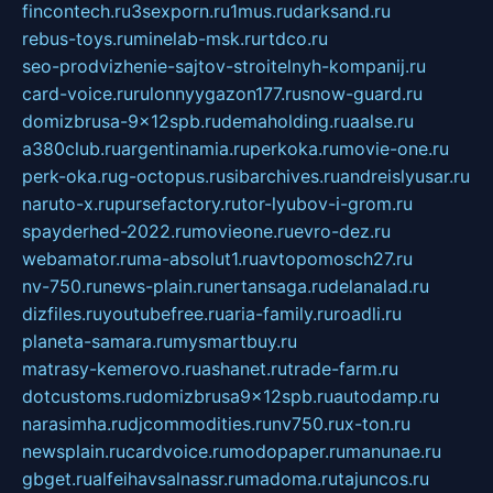
fincontech.ru
3sexporn.ru
1mus.ru
darksand.ru
rebus-toys.ru
minelab-msk.ru
rtdco.ru
seo-prodvizhenie-sajtov-stroitelnyh-kompanij.ru
card-voice.ru
rulonnyygazon177.ru
snow-guard.ru
domizbrusa-9x12spb.ru
demaholding.ru
aalse.ru
a380club.ru
argentinamia.ru
perkoka.ru
movie-one.ru
perk-oka.ru
g-octopus.ru
sibarchives.ru
andreislyusar.ru
naruto-x.ru
pursefactory.ru
tor-lyubov-i-grom.ru
spayderhed-2022.ru
movieone.ru
evro-dez.ru
webamator.ru
ma-absolut1.ru
avtopomosch27.ru
nv-750.ru
news-plain.ru
nertansaga.ru
delanalad.ru
dizfiles.ru
youtubefree.ru
aria-family.ru
roadli.ru
planeta-samara.ru
mysmartbuy.ru
matrasy-kemerovo.ru
ashanet.ru
trade-farm.ru
dotcustoms.ru
domizbrusa9x12spb.ru
autodamp.ru
narasimha.ru
djcommodities.ru
nv750.ru
x-ton.ru
newsplain.ru
cardvoice.ru
modopaper.ru
manunae.ru
gbget.ru
alfeihavsalnassr.ru
madoma.ru
tajuncos.ru