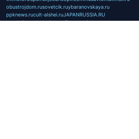
obustrojdom.ru
sovetcik.ru
ybaranovskaya.ru
ppknews.ru
cult-alshei.ru
JAPANRUSSIA.RU
proekciyamebel.ru
imper-finans.ru
rim.org.ru
glamourai.ru
brassminus.ru
zabor-pro.ru
ftn.pp.ru
dorogoe58.ru
laimengpacker.ru
kuzova-zapchasti.ru
sageerp.ru
taxodrom.ru
dsrazvitie.ru
hardcity.net.ru
ratinghomegames.ru
topservice25.ru
gubernyan.ru
gtglasslined.ru
ii4.ru
tssport.spb.ru
andorra24.com
blackwallstreet.ru
oboimos.ru
optim-doors.com.ru
ikuch.ru
nycr.org.ru
npa21.ru
vremya-ch.spb.ru
desert000.ru
ivtorgi.ru
ifiori.ru
catalog-statei.ru
dcv.org.ru
spetsmaster174.ru
ipkameryhiseeu.ru
dum26.ru
ruspol.spb.ru
fr-opendp.ru
kam-solnyshko.ru
cheyenne-arapaho.ru
sevzapmetal.spb.ru
ted-lapidus.spb.ru
parasite-eliminator.ru
sigma-complete.ru
modernworld.ru
dama-moda.ru
eholot-group.ru
sk-nvkz.ru
DRONGOLD.RU
democratia2.ru
i-farmer.ru
mass-sport.org