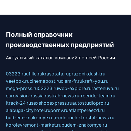
Полный справочник
производственных предприятий
Актуальный каталог компаний по всей России
03223.ru
ufille.ru
krasotata.ru
prazdnikdushi.ru
veetbox.ru
cinemapost.ru
ciam-fr.ru
kraft-you.ru
mega-press.ru
03223.ru
web-explore.ru
rastenuya.ru
eurovision-russia.ru
strah-news.ru
freeride-team.ru
itrack-24.ru
sexshopexpress.ru
autostudiopro.ru
alabuga-cityhotel.ru
pornv.ru
atlantpereezd.ru
bud-em-znakomye.ru
a-cdc.ru
elektrostal-news.ru
korolevremont-market.ru
budem-znakomye.ru