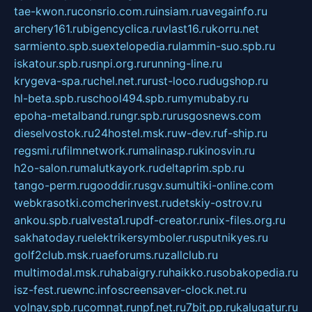
tae-kwon.ru
consrio.com.ru
insiam.ru
avegainfo.ru
archery161.ru
bigencyclica.ru
vlast16.ru
korru.net
sarmiento.spb.su
extelopedia.ru
lammin-suo.spb.ru
iskatour.spb.ru
snpi.org.ru
running-line.ru
krygeva-spa.ru
chel.net.ru
rust-loco.ru
dugshop.ru
hl-beta.spb.ru
school494.spb.ru
mymubaby.ru
epoha-metalband.ru
ngr.spb.ru
rusgosnews.com
dieselvostok.ru
24hostel.msk.ru
w-dev.ru
f-ship.ru
regsmi.ru
filmnetwork.ru
malinasp.ru
kinosvin.ru
h2o-salon.ru
malutkayork.ru
deltaprim.spb.ru
tango-perm.ru
gooddir.ru
sgv.su
multiki-online.com
webkrasotki.com
cherinvest.ru
detskiy-ostrov.ru
ankou.spb.ru
alvesta1.ru
pdf-creator.ru
nix-files.org.ru
sakhatoday.ru
elektrikersymboler.ru
sputnikyes.ru
golf2club.msk.ru
aeforums.ru
zallclub.ru
multimodal.msk.ru
habaigry.ru
haikko.ru
sobakopedia.ru
isz-fest.ru
ewnc.info
screensaver-clock.net.ru
volnav.spb.ru
comnat.ru
npf.net.ru
7bit.pp.ru
kalugatur.ru