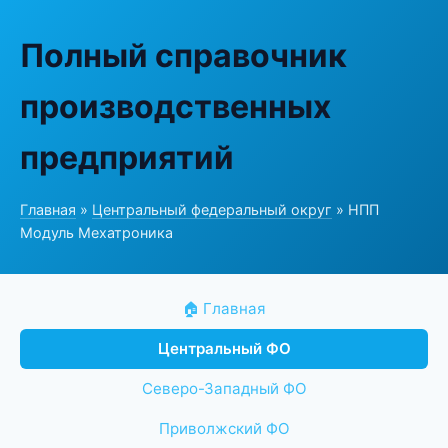
Полный справочник
производственных
предприятий
Главная
»
Центральный федеральный округ
» НПП
Модуль Мехатроника
🏠 Главная
Центральный ФО
Северо-Западный ФО
Приволжский ФО