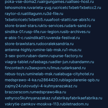
poka-vse-doma2.ru
airgungames.ru
allseo-host.ru
tehosmotre.ru
varieta-yug.ru
cricetc1xbetr1xbetcc2.ru
raytor-d.ru
atillagunn.ru
3d-file.ru
1xbeticricetc1xbetti5.ru
uafoot-statti.ru
e-abis1c.ru
store-brawl-stars.ru
kts-services.ru
dark-sand.ru
sindika-01.ru
sp-life.ru
x-legion.ru
sib-archives.ru
e-abis-1-c.ru
sindika01.ru
venda-festival.ru
store-brawlstars.ru
dooraleksandria.ru
antenna-highly.ru
mine-lab-msk.ru
1-mus.ru
3-sex-porn.ru
ban-damn.ru
purse-factory.ru
viagra-tablet.ru
fasbags.ru
adler-jun.ru
bandamn.ru
fincontech.ru
3sexporn.ru
1mus.ru
darksand.ru
rebus-toys.ru
minelab-msk.ru
alabuga-cityhotel.ru
medsprawo-4-ka.ru
2864420.ru
blagodarenie-spb.ru
zajmy24.ru
tovudyi-4-kuhnyanazakaz.ru
brazzerscom.ru
medsprawo4ka.ru
xehyroo5kuhnyanazakaz.ru
fabrikayfabrikaefabrika.ru
vskrytie-zamkov-moskva-113.ru
biletnadom.ru