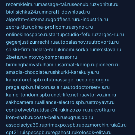
rezemkleim.ru
massage-tai.ru
seonub.ru
zvonitut.ru
biolisichka24.ru
mncraft-download.ru
algoritm-sistema.ru
godflesh.ru
ru-industria.ru
zebra-tlt.ru
okna-proficom.ru
erynok.ru
onlinekinospace.ru
startupstudio-fefu.ru
zarges-ru.ru
gegenjustizunrecht.ru
autobalashov.ru
utrovortu.ru
spiski-firm.ru
elara-m.ru
kinomusorka.ru
mkcslava.ru
2bets.ru
vintovoykompressor.ru
birminghamvsfulham.ru
sarmat-komp.ru
pioneeri.ru
amadis-chocolate.ru
shkurki-karakulya.ru
kanotiforet.spb.ru
tutmassage.ru
ecolog.org.ru
praga.spb.ru
falcorussia.ru
autodoctorservis.ru
kamertondom.spb.ru
net-life.net.ru
avto-vozim.ru
sakhcamera.ru
alliance-electro.spb.ru
stroyavt.ru
controlweb1.ru
tdsak74.ru
kinzozo-ru.ru
kvotka.ru
iron-snab.ru
costa-bella.ru
eugrus.pp.ru
associaciya39.ru
primexpo.spb.ru
bezmorchin.ru
ia2.ru
cpt21.ru
ispecspb.ru
regahost.ru
kolosok-elita.ru