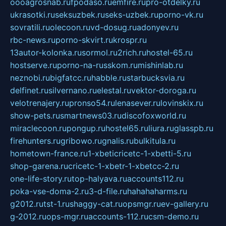
oooagrosnab.ru
fpodaso.ru
emfire.ru
pro-otdelky.ru
ukrasotki.ru
seksuzbek.ru
seks-uzbek.ru
porno-vk.ru
sovratili.ru
olecoon.ru
vd-dosug.ru
adonyev.ru
rbc-news.ru
porno-skvirt.ru
krospr.ru
13autor-kolonka.ru
sormol.ru
2rich.ru
hostel-65.ru
hostserve.ru
porno-na-russkom.ru
mishinlab.ru
neznobi.ru
bigfatcc.ru
habble.ru
starbucksvia.ru
delfinet.ru
silvernano.ru
elestal.ru
vektor-doroga.ru
velotrenajery.ru
pronso54.ru
lenasever.ru
lovinskix.ru
show-pets.ru
smartnews03.ru
discofoxworld.ru
miraclecoon.ru
pongup.ru
hostel65.ru
liura.ru
glasspb.ru
firehunters.ru
gribowo.ru
gnalis.ru
bulkitula.ru
hometown-france.ru
1-xbeticricetc-1-xbetti-5.ru
shop-garena.ru
cricetc-1-xbetr-1-xbetcc-2.ru
one-life-story.ru
top-halyava.ru
accounts112.ru
poka-vse-doma-2.ru
3-d-file.ru
hahahaharms.ru
g2012.ru
tst-1.ru
shaggy-cat.ru
opsmgr.ru
ev-gallery.ru
g-2012.ru
ops-mgr.ru
accounts-112.ru
csm-demo.ru