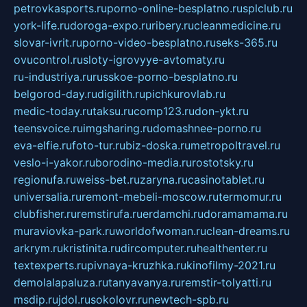
petrovkasports.ru
porno-online-besplatno.ru
splclub.ru
york-life.ru
doroga-expo.ru
ribery.ru
cleanmedicine.ru
slovar-ivrit.ru
porno-video-besplatno.ru
seks-365.ru
ovucontrol.ru
sloty-igrovyye-avtomaty.ru
ru-industriya.ru
russkoe-porno-besplatno.ru
belgorod-day.ru
digilith.ru
pichkurovlab.ru
medic-today.ru
taksu.ru
comp123.ru
don-ykt.ru
teensvoice.ru
imgsharing.ru
domashnee-porno.ru
eva-elfie.ru
foto-tur.ru
biz-doska.ru
metropoltravel.ru
veslo-i-yakor.ru
borodino-media.ru
rostotsky.ru
regionufa.ru
weiss-bet.ru
zaryna.ru
casinotablet.ru
universalia.ru
remont-mebeli-moscow.ru
termomur.ru
clubfisher.ru
remstirufa.ru
erdamchi.ru
doramamama.ru
muraviovka-park.ru
worldofwoman.ru
clean-dreams.ru
arkrym.ru
kristinita.ru
dircomputer.ru
healthenter.ru
textexperts.ru
pivnaya-kruzhka.ru
kinofilmy-2021.ru
demolalapaluza.ru
tanyavanya.ru
remstir-tolyatti.ru
msdip.ru
jdol.ru
sokolovr.ru
newtech-spb.ru