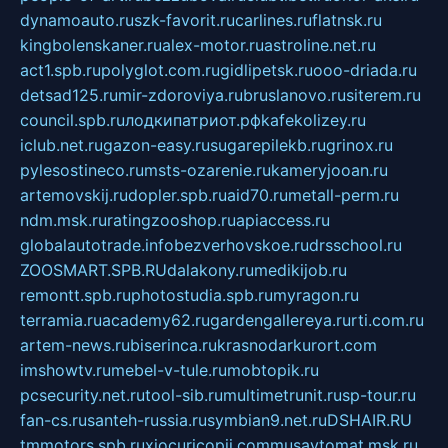
dynamoauto.ru
szk-favorit.ru
carlines.ru
flatnsk.ru
kingbolenskaner.ru
alex-motor.ru
astroline.net.ru
act1.spb.ru
polyglot.com.ru
gidlipetsk.ru
ooo-driada.ru
detsad125.ru
mir-zdoroviya.ru
bruslanovo.ru
siterem.ru
council.spb.ru
лодкипатриот.рф
kafekolizey.ru
iclub.net.ru
gazon-easy.ru
sugarepilekb.ru
grinox.ru
pylesostineco.ru
msts-ozarenie.ru
kameryjooan.ru
artemovskij.ru
dopler.spb.ru
aid70.ru
metall-perm.ru
ndm.msk.ru
ratingzooshop.ru
apiaccess.ru
globalautotrade.info
bezverhovskoe.ru
drsschool.ru
ZOOSMART.SPB.RU
dalakony.ru
medikijob.ru
remontt.spb.ru
photostudia.spb.ru
myragon.ru
terramia.ru
academy62.ru
gardengallereya.ru
rti.com.ru
artem-news.ru
biserinca.ru
krasnodarkurort.com
imshowtv.ru
mebel-v-tule.ru
mobtopik.ru
pcsecurity.net.ru
tool-sib.ru
multimetrunit.ru
sp-tour.ru
fan-cs.ru
santeh-russia.ru
symbian9.net.ru
DSHAIR.RU
tmmotors.spb.ru
xjocuricopii.com
musavtomat.msk.ru