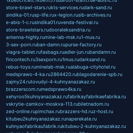
store-brawl-stars.ru
kts-services.ru
dark-sand.ru
sindika-01.ru
sp-life.ru
x-legion.ru
sib-archives.ru
e-abis-1-c.ru
sindika01.ru
venda-festival.ru
store-brawlstars.ru
dooraleksandria.ru
antenna-highly.ru
mine-lab-msk.ru
1-mus.ru
3-sex-porn.ru
ban-damn.ru
purse-factory.ru
viagra-tablet.ru
fasbags.ru
adler-jun.ru
bandamn.ru
fincontech.ru
3sexporn.ru
1mus.ru
darksand.ru
rebus-toys.ru
minelab-msk.ru
alabuga-cityhotel.ru
medsprawo-4-ka.ru
2864420.ru
blagodarenie-spb.ru
zajmy24.ru
tovudyi-4-kuhnyanazakaz.ru
brazzerscom.ru
medsprawo4ka.ru
xehyroo5kuhnyanazakaz.ru
fabrikayfabrikaefabrika.ru
vskrytie-zamkov-moskva-113.ru
biletnadom.ru
zed-online.ru
pimchax.ru
brazzers-hd.ru
z-host.ru
kitubeu2kuhnyanazakaz.ru
naperekate.ru
kuhnyaofabrikaufabrik.ru
kitubeu-2-kuhnyanazakaz.ru