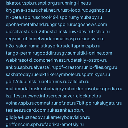
iskatour.spb.ru
snpi.org.ru
running-line.ru
krygeva-spa.ru
chel.net.ru
rust-loco.ru
dugshop.ru
hl-beta.spb.ru
school494.spb.ru
mymubaby.ru
epoha-metalband.ru
ngr.spb.ru
rusgosnews.com
dieselvostok.ru
24hostel.msk.ru
w-dev.ru
f-ship.ru
regsmi.ru
filmnetwork.ru
malinasp.ru
kinosvin.ru
h2o-salon.ru
malutkayork.ru
deltaprim.spb.ru
tango-perm.ru
gooddir.ru
sgv.su
multiki-online.com
webkrasotki.com
cherinvest.ru
detskiy-ostrov.ru
ankou.spb.ru
alvesta1.ru
pdf-creator.ru
nix-files.org.ru
sakhatoday.ru
elektrikersymboler.ru
sputnikyes.ru
golf2club.msk.ru
aeforums.ru
zallclub.ru
multimodal.msk.ru
habaigry.ru
haikko.ru
sobakopedia.ru
isz-fest.ru
ewnc.info
screensaver-clock.net.ru
volnav.spb.ru
comnat.ru
npf.net.ru
7bit.pp.ru
kalugatur.ru
tesiaes.ru
card.com.ru
kazanka.spb.ru
gildiya-kuznecov.ru
kameryboavision.ru
griffoncom.spb.ru
fabrika-emotsiy.ru