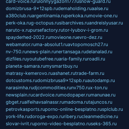
card-voice.ru
rulonnyygazon177.ru
snow-guard.ru
domizbrusa-9x12spb.ru
demaholding.ru
aalse.ru
a380club.ru
argentinamia.ru
perkoka.ru
movie-one.ru
perk-oka.ru
g-octopus.ru
sibarchives.ru
andreislyusar.ru
naruto-x.ru
pursefactory.ru
tor-lyubov-i-grom.ru
spayderhed-2022.ru
movieone.ru
evro-dez.ru
webamator.ru
ma-absolut1.ru
avtopomosch27.ru
nv-750.ru
news-plain.ru
nertansaga.ru
delanalad.ru
dizfiles.ru
youtubefree.ru
aria-family.ru
roadli.ru
planeta-samara.ru
mysmartbuy.ru
matrasy-kemerovo.ru
ashanet.ru
trade-farm.ru
dotcustoms.ru
domizbrusa9x12spb.ru
autodamp.ru
narasimha.ru
djcommodities.ru
nv750.ru
x-ton.ru
newsplain.ru
cardvoice.ru
modopaper.ru
manunae.ru
gbget.ru
alfeihavsalnassr.ru
madoma.ru
tajuncos.ru
petrovkasports.ru
porno-online-besplatno.ru
splclub.ru
york-life.ru
doroga-expo.ru
ribery.ru
cleanmedicine.ru
slovar-ivrit.ru
porno-video-besplatno.ru
seks-365.ru