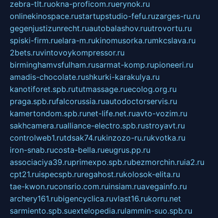
zebra-tlt.ru
okna-proficom.ru
erynok.ru
onlinekinospace.ru
startupstudio-fefu.ru
zarges-ru.ru
gegenjustizunrecht.ru
autobalashov.ru
utrovortu.ru
spiski-firm.ru
elara-m.ru
kinomusorka.ru
mkcslava.ru
2bets.ru
vintovoykompressor.ru
birminghamvsfulham.ru
sarmat-komp.ru
pioneeri.ru
amadis-chocolate.ru
shkurki-karakulya.ru
kanotiforet.spb.ru
tutmassage.ru
ecolog.org.ru
praga.spb.ru
falcorussia.ru
autodoctorservis.ru
kamertondom.spb.ru
net-life.net.ru
avto-vozim.ru
sakhcamera.ru
alliance-electro.spb.ru
stroyavt.ru
controlweb1.ru
tdsak74.ru
kinzozo-ru.ru
kvotka.ru
iron-snab.ru
costa-bella.ru
eugrus.pp.ru
associaciya39.ru
primexpo.spb.ru
bezmorchin.ru
ia2.ru
cpt21.ru
ispecspb.ru
regahost.ru
kolosok-elita.ru
tae-kwon.ru
consrio.com.ru
insiam.ru
avegainfo.ru
archery161.ru
bigencyclica.ru
vlast16.ru
korru.net
sarmiento.spb.su
extelopedia.ru
lammin-suo.spb.ru