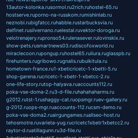
13autor-kolonka.ru
sormol.ru
2rich.ru
hostel-65.ru
hostserve.ru
porno-na-russkom.ru
mishinlab.ru
neznobi.ru
bigfatcc.ru
habble.ru
starbucksvia.ru
delfinet.ru
silvernano.ru
elestal.ru
vektor-doroga.ru
velotrenajery.ru
pronso54.ru
lenasever.ru
lovinskix.ru
show-pets.ru
smartnews03.ru
discofoxworld.ru
miraclecoon.ru
pongup.ru
hostel65.ru
liura.ru
glasspb.ru
firehunters.ru
gribowo.ru
gnalis.ru
bulkitula.ru
hometown-france.ru
1-xbeticricetc-1-xbetti-5.ru
shop-garena.ru
cricetc-1-xbetr-1-xbetcc-2.ru
one-life-story.ru
top-halyava.ru
accounts112.ru
poka-vse-doma-2.ru
3-d-file.ru
hahahaharms.ru
g2012.ru
tst-1.ru
shaggy-cat.ru
opsmgr.ru
ev-gallery.ru
g-2012.ru
ops-mgr.ru
accounts-112.ru
csm-demo.ru
poka-vse-doma2.ru
airgungames.ru
allseo-host.ru
tehosmotre.ru
varieta-yug.ru
cricetc1xbetr1xbetcc2.ru
raytor-d.ru
atillagunn.ru
3d-file.ru
1xbeticricetc1xbetti5.ru
uafoot-statti.ru
e-abis1c.ru