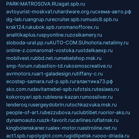
PARK-MATROSOVA.RU
agat.spb.ru
avtoyurist-moskva1.ru
hardware.org.ru
схема-авто.рф
dg-lab.ru
angrup.ru
recruiter.spb.ru
music8.spb.ru
krsk124.ru
kubok.spb.ru
romanofforex.ru
analitikaplus.ru
spyonline.ru
zosikamery.ru
sloboda-ural.pp.ru
AUTO-COM.SU
hohota.net
alimy.ru
online-z.com
aromat-vostoka.ru
otdelkaexp.ru
mobilvest.ru
bbd.net.ru
mebelshop.msk.ru
smp-forum.ru
bastion-td.ru
kosmoscreative.ru
avrmotors.ru
art-galadesign.ru
tiffany-c.ru
ecostep-samara.ru
d-p.spb.ru
галактика73.рф
sko.com.ru
davitamebel-spb.ru
fotsis.ru
tesiaes.ru
kokoroyari.spb.ru
blesna-kazan.ru
mossilver.ru
lenderoq.ru
sergeydobrin.ru
tochkazvuka.msk.ru
people-of-art.ru
bezzubova.ru
clubtibet.ru
orior-aks.ru
dynamoauto.ru
szk-favorit.ru
carlines.ru
flatnsk.ru
kingbolenskaner.ru
alex-motor.ru
astroline.net.ru
act1.spb.ru
polyglot.com.ru
gidlipetsk.ru
ooo-driada.ru