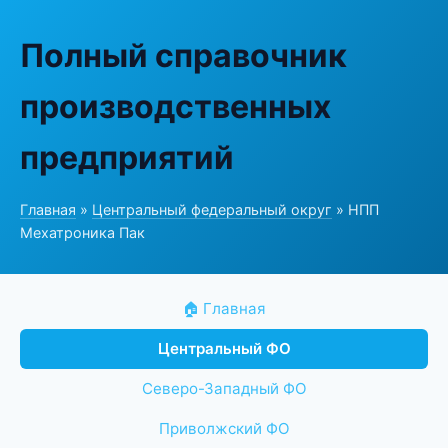
Полный справочник
производственных
предприятий
Главная
»
Центральный федеральный округ
» НПП
Мехатроника Пак
🏠 Главная
Центральный ФО
Северо-Западный ФО
Приволжский ФО