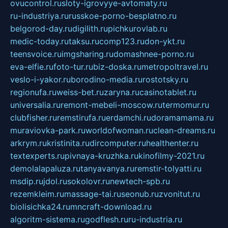
ovucontrol.ru
sloty-igrovyye-avtomaty.ru
ru-industriya.ru
russkoe-porno-besplatno.ru
belgorod-day.ru
digilith.ru
pichkurovlab.ru
medic-today.ru
taksu.ru
comp123.ru
don-ykt.ru
teensvoice.ru
imgsharing.ru
domashnee-porno.ru
eva-elfie.ru
foto-tur.ru
biz-doska.ru
metropoltravel.ru
veslo-i-yakor.ru
borodino-media.ru
rostotsky.ru
regionufa.ru
weiss-bet.ru
zaryna.ru
casinotablet.ru
universalia.ru
remont-mebeli-moscow.ru
termomur.ru
clubfisher.ru
remstirufa.ru
erdamchi.ru
doramamama.ru
muraviovka-park.ru
worldofwoman.ru
clean-dreams.ru
arkrym.ru
kristinita.ru
dircomputer.ru
healthenter.ru
textexperts.ru
pivnaya-kruzhka.ru
kinofilmy-2021.ru
demolalapaluza.ru
tanyavanya.ru
remstir-tolyatti.ru
msdip.ru
jdol.ru
sokolovr.ru
newtech-spb.ru
rezemkleim.ru
massage-tai.ru
seonub.ru
zvonitut.ru
biolisichka24.ru
mncraft-download.ru
algoritm-sistema.ru
godflesh.ru
ru-industria.ru