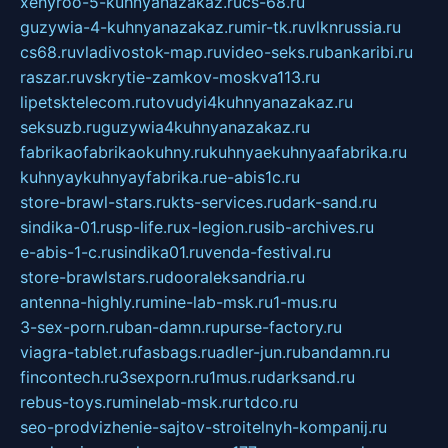
xehyroo-5-kuhnyanazakaz.ru
cs-68.ru
guzywia-4-kuhnyanazakaz.ru
mir-tk.ru
vlknrussia.ru
cs68.ru
vladivostok-map.ru
video-seks.ru
bankaribi.ru
raszar.ru
vskrytie-zamkov-moskva113.ru
lipetsktelecom.ru
tovudyi4kuhnyanazakaz.ru
seksuzb.ru
guzywia4kuhnyanazakaz.ru
fabrikaofabrikaokuhny.ru
kuhnyaekuhnyaafabrika.ru
kuhnyaykuhnyayfabrika.ru
e-abis1c.ru
store-brawl-stars.ru
kts-services.ru
dark-sand.ru
sindika-01.ru
sp-life.ru
x-legion.ru
sib-archives.ru
e-abis-1-c.ru
sindika01.ru
venda-festival.ru
store-brawlstars.ru
dooraleksandria.ru
antenna-highly.ru
mine-lab-msk.ru
1-mus.ru
3-sex-porn.ru
ban-damn.ru
purse-factory.ru
viagra-tablet.ru
fasbags.ru
adler-jun.ru
bandamn.ru
fincontech.ru
3sexporn.ru
1mus.ru
darksand.ru
rebus-toys.ru
minelab-msk.ru
rtdco.ru
seo-prodvizhenie-sajtov-stroitelnyh-kompanij.ru