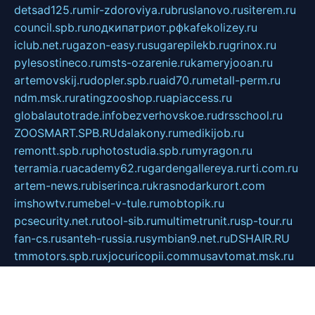
detsad125.ru
mir-zdoroviya.ru
bruslanovo.ru
siterem.ru
council.spb.ru
лодкипатриот.рф
kafekolizey.ru
iclub.net.ru
gazon-easy.ru
sugarepilekb.ru
grinox.ru
pylesostineco.ru
msts-ozarenie.ru
kameryjooan.ru
artemovskij.ru
dopler.spb.ru
aid70.ru
metall-perm.ru
ndm.msk.ru
ratingzooshop.ru
apiaccess.ru
globalautotrade.info
bezverhovskoe.ru
drsschool.ru
ZOOSMART.SPB.RU
dalakony.ru
medikijob.ru
remontt.spb.ru
photostudia.spb.ru
myragon.ru
terramia.ru
academy62.ru
gardengallereya.ru
rti.com.ru
artem-news.ru
biserinca.ru
krasnodarkurort.com
imshowtv.ru
mebel-v-tule.ru
mobtopik.ru
pcsecurity.net.ru
tool-sib.ru
multimetrunit.ru
sp-tour.ru
fan-cs.ru
santeh-russia.ru
symbian9.net.ru
DSHAIR.RU
tmmotors.spb.ru
xjocuricopii.com
musavtomat.msk.ru
obustrojdom.ru
sovetcik.ru
ybaranovskaya.ru
ppknews.ru
cult-alshei.ru
JAPANRUSSIA.RU
proekciyamebel.ru
imper-finans.ru
rim.org.ru