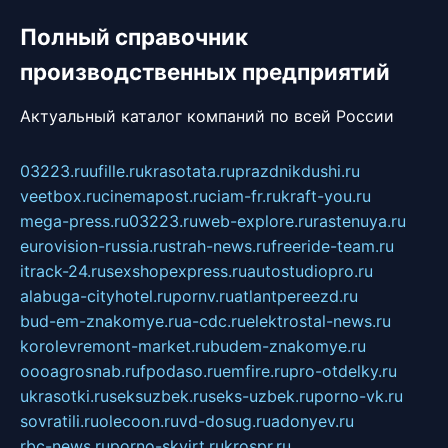
Полный справочник
производственных предприятий
Актуальный каталог компаний по всей России
03223.ru
ufille.ru
krasotata.ru
prazdnikdushi.ru
veetbox.ru
cinemapost.ru
ciam-fr.ru
kraft-you.ru
mega-press.ru
03223.ru
web-explore.ru
rastenuya.ru
eurovision-russia.ru
strah-news.ru
freeride-team.ru
itrack-24.ru
sexshopexpress.ru
autostudiopro.ru
alabuga-cityhotel.ru
pornv.ru
atlantpereezd.ru
bud-em-znakomye.ru
a-cdc.ru
elektrostal-news.ru
korolevremont-market.ru
budem-znakomye.ru
oooagrosnab.ru
fpodaso.ru
emfire.ru
pro-otdelky.ru
ukrasotki.ru
seksuzbek.ru
seks-uzbek.ru
porno-vk.ru
sovratili.ru
olecoon.ru
vd-dosug.ru
adonyev.ru
rbc-news.ru
porno-skvirt.ru
krospr.ru