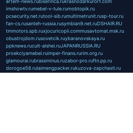
artem-news.ru
biserinca.ru
krasnodarkurort.com
imshowtv.ru
mebel-v-tule.ru
mobtopik.ru
pcsecurity.net.ru
tool-sib.ru
multimetrunit.ru
sp-tour.ru
fan-cs.ru
santeh-russia.ru
symbian9.net.ru
DSHAIR.RU
tmmotors.spb.ru
xjocuricopii.com
musavtomat.msk.ru
obustrojdom.ru
sovetcik.ru
ybaranovskaya.ru
ppknews.ru
cult-alshei.ru
JAPANRUSSIA.RU
proekciyamebel.ru
imper-finans.ru
rim.org.ru
glamourai.ru
brassminus.ru
zabor-pro.ru
ftn.pp.ru
dorogoe58.ru
laimengpacker.ru
kuzova-zapchasti.ru
sageerp.ru
taxodrom.ru
dsrazvitie.ru
hardcity.net.ru
ratinghomegames.ru
topservice25.ru
gubernyan.ru
gtglasslined.ru
ii4.ru
tssport.spb.ru
andorra24.com
blackwallstreet.ru
oboimos.ru
optim-doors.com.ru
ikuch.ru
nycr.org.ru
npa21.ru
vremya-ch.spb.ru
desert000.ru
ivtorgi.ru
ifiori.ru
catalog-statei.ru
dcv.org.ru
spetsmaster174.ru
ipkameryhiseeu.ru
dum26.ru
ruspol.spb.ru
fr-opendp.ru
kam-solnyshko.ru