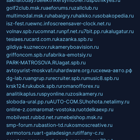
sakhatoday.ru
elektrikersymboler.ru
sputnikyes.ru
golf2club.msk.ru
aeforums.ru
zallclub.ru
multimodal.msk.ru
habaigry.ru
haikko.ru
sobakopedia.ru
isz-fest.ru
ewnc.info
screensaver-clock.net.ru
volnav.spb.ru
comnat.ru
npf.net.ru
7bit.pp.ru
kalugatur.ru
tesiaes.ru
card.com.ru
kazanka.spb.ru
gildiya-kuznecov.ru
kameryboavision.ru
griffoncom.spb.ru
fabrika-emotsiy.ru
PARK-MATROSOVA.RU
agat.spb.ru
avtoyurist-moskva1.ru
hardware.org.ru
схема-авто.рф
dg-lab.ru
angrup.ru
recruiter.spb.ru
music8.spb.ru
krsk124.ru
kubok.spb.ru
romanofforex.ru
analitikaplus.ru
spyonline.ru
zosikamery.ru
sloboda-ural.pp.ru
AUTO-COM.SU
hohota.net
alimy.ru
online-z.com
aromat-vostoka.ru
otdelkaexp.ru
mobilvest.ru
bbd.net.ru
mebelshop.msk.ru
smp-forum.ru
bastion-td.ru
kosmoscreative.ru
avrmotors.ru
art-galadesign.ru
tiffany-c.ru