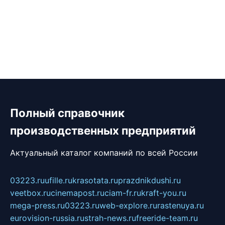
Полный справочник
производственных предприятий
Актуальный каталог компаний по всей России
03223.ru
ufille.ru
krasotata.ru
prazdnikdushi.ru
veetbox.ru
cinemapost.ru
ciam-fr.ru
kraft-you.ru
mega-press.ru
03223.ru
web-explore.ru
rastenuya.ru
eurovision-russia.ru
strah-news.ru
freeride-team.ru