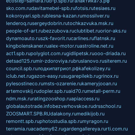
ecostep-samara.ru
d-p.spb.ru
галактика73.рф
sko.com.ru
davitamebel-spb.ru
fotsis.ru
tesiaes.ru
kokoroyari.spb.ru
blesna-kazan.ru
mossilver.ru
lenderoq.ru
sergeydobrin.ru
tochkazvuka.msk.ru
people-of-art.ru
bezzubova.ru
clubtibet.ru
orior-aks.ru
dynamoauto.ru
szk-favorit.ru
carlines.ru
flatnsk.ru
kingbolenskaner.ru
alex-motor.ru
astroline.net.ru
act1.spb.ru
polyglot.com.ru
gidlipetsk.ru
ooo-driada.ru
detsad125.ru
mir-zdoroviya.ru
bruslanovo.ru
siterem.ru
council.spb.ru
лодкипатриот.рф
kafekolizey.ru
iclub.net.ru
gazon-easy.ru
sugarepilekb.ru
grinox.ru
pylesostineco.ru
msts-ozarenie.ru
kameryjooan.ru
artemovskij.ru
dopler.spb.ru
aid70.ru
metall-perm.ru
ndm.msk.ru
ratingzooshop.ru
apiaccess.ru
globalautotrade.info
bezverhovskoe.ru
drsschool.ru
ZOOSMART.SPB.RU
dalakony.ru
medikijob.ru
remontt.spb.ru
photostudia.spb.ru
myragon.ru
terramia.ru
academy62.ru
gardengallereya.ru
rti.com.ru