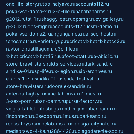
one-life-story.ru
top-halyava.ru
accounts112.ru
poka-vse-doma-2.ru
3-d-file.ru
hahahaharms.ru
g2012.ru
tst-1.ru
shaggy-cat.ru
opsmgr.ru
ev-gallery.ru
g-2012.ru
ops-mgr.ru
accounts-112.ru
csm-demo.ru
poka-vse-doma2.ru
airgungames.ru
allseo-host.ru
tehosmotre.ru
varieta-yug.ru
cricetc1xbetr1xbetcc2.ru
raytor-d.ru
atillagunn.ru
3d-file.ru
1xbeticricetc1xbetti5.ru
uafoot-statti.ru
e-abis1c.ru
store-brawl-stars.ru
kts-services.ru
dark-sand.ru
sindika-01.ru
sp-life.ru
x-legion.ru
sib-archives.ru
e-abis-1-c.ru
sindika01.ru
venda-festival.ru
store-brawlstars.ru
dooraleksandria.ru
antenna-highly.ru
mine-lab-msk.ru
1-mus.ru
3-sex-porn.ru
ban-damn.ru
purse-factory.ru
viagra-tablet.ru
fasbags.ru
adler-jun.ru
bandamn.ru
fincontech.ru
3sexporn.ru
1mus.ru
darksand.ru
rebus-toys.ru
minelab-msk.ru
alabuga-cityhotel.ru
medsprawo-4-ka.ru
2864420.ru
blagodarenie-spb.ru