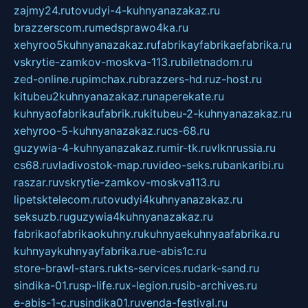
zajmy24.ru
tovudyi-4-kuhnyanazakaz.ru
brazzerscom.ru
medsprawo4ka.ru
xehyroo5kuhnyanazakaz.ru
fabrikayfabrikaefabrika.ru
vskrytie-zamkov-moskva-113.ru
biletnadom.ru
zed-online.ru
pimchax.ru
brazzers-hd.ru
z-host.ru
kitubeu2kuhnyanazakaz.ru
naperekate.ru
kuhnyaofabrikaufabrik.ru
kitubeu-2-kuhnyanazakaz.ru
xehyroo-5-kuhnyanazakaz.ru
cs-68.ru
guzywia-4-kuhnyanazakaz.ru
mir-tk.ru
vlknrussia.ru
cs68.ru
vladivostok-map.ru
video-seks.ru
bankaribi.ru
raszar.ru
vskrytie-zamkov-moskva113.ru
lipetsktelecom.ru
tovudyi4kuhnyanazakaz.ru
seksuzb.ru
guzywia4kuhnyanazakaz.ru
fabrikaofabrikaokuhny.ru
kuhnyaekuhnyaafabrika.ru
kuhnyaykuhnyayfabrika.ru
e-abis1c.ru
store-brawl-stars.ru
kts-services.ru
dark-sand.ru
sindika-01.ru
sp-life.ru
x-legion.ru
sib-archives.ru
e-abis-1-c.ru
sindika01.ru
venda-festival.ru