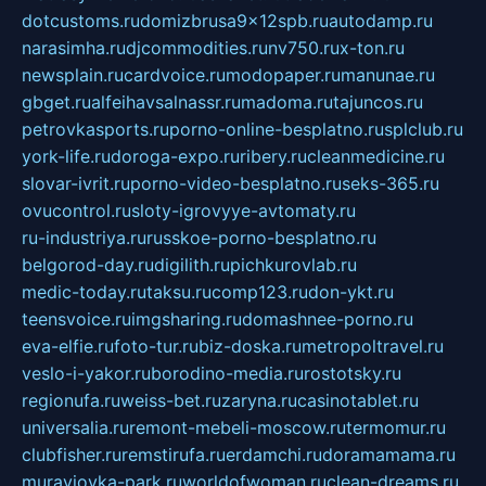
dotcustoms.ru
domizbrusa9x12spb.ru
autodamp.ru
narasimha.ru
djcommodities.ru
nv750.ru
x-ton.ru
newsplain.ru
cardvoice.ru
modopaper.ru
manunae.ru
gbget.ru
alfeihavsalnassr.ru
madoma.ru
tajuncos.ru
petrovkasports.ru
porno-online-besplatno.ru
splclub.ru
york-life.ru
doroga-expo.ru
ribery.ru
cleanmedicine.ru
slovar-ivrit.ru
porno-video-besplatno.ru
seks-365.ru
ovucontrol.ru
sloty-igrovyye-avtomaty.ru
ru-industriya.ru
russkoe-porno-besplatno.ru
belgorod-day.ru
digilith.ru
pichkurovlab.ru
medic-today.ru
taksu.ru
comp123.ru
don-ykt.ru
teensvoice.ru
imgsharing.ru
domashnee-porno.ru
eva-elfie.ru
foto-tur.ru
biz-doska.ru
metropoltravel.ru
veslo-i-yakor.ru
borodino-media.ru
rostotsky.ru
regionufa.ru
weiss-bet.ru
zaryna.ru
casinotablet.ru
universalia.ru
remont-mebeli-moscow.ru
termomur.ru
clubfisher.ru
remstirufa.ru
erdamchi.ru
doramamama.ru
muraviovka-park.ru
worldofwoman.ru
clean-dreams.ru