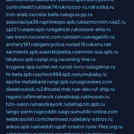
controlweb1.ru
tdsak74.ru
kinzozo-ru.ru
kvotka.ru
iron-snab.ru
costa-bella.ru
eugrus.pp.ru
associaciya39.ru
primexpo.spb.ru
bezmorchin.ru
ia2.ru
cpt21.ru
ispecspb.ru
regahost.ru
kolosok-elita.ru
tae-kwon.ru
consrio.com.ru
insiam.ru
avegainfo.ru
archery161.ru
bigencyclica.ru
vlast16.ru
korru.net
sarmiento.spb.su
extelopedia.ru
lammin-suo.spb.ru
iskatour.spb.ru
snpi.org.ru
running-line.ru
krygeva-spa.ru
chel.net.ru
rust-loco.ru
dugshop.ru
hl-beta.spb.ru
school494.spb.ru
mymubaby.ru
epoha-metalband.ru
ngr.spb.ru
rusgosnews.com
dieselvostok.ru
24hostel.msk.ru
w-dev.ru
f-ship.ru
regsmi.ru
filmnetwork.ru
malinasp.ru
kinosvin.ru
h2o-salon.ru
malutkayork.ru
deltaprim.spb.ru
tango-perm.ru
gooddir.ru
sgv.su
multiki-online.com
webkrasotki.com
cherinvest.ru
detskiy-ostrov.ru
ankou.spb.ru
alvesta1.ru
pdf-creator.ru
nix-files.org.ru