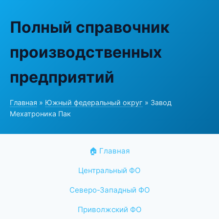
Полный справочник
производственных
предприятий
Главная
»
Южный федеральный округ
» Завод
Мехатроника Пак
🏠 Главная
Центральный ФО
Северо-Западный ФО
Приволжский ФО