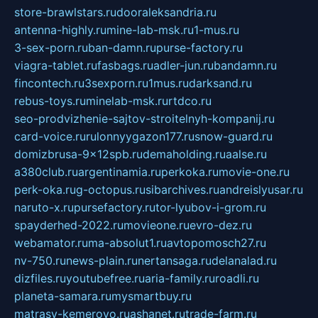
store-brawlstars.ru
dooraleksandria.ru
antenna-highly.ru
mine-lab-msk.ru
1-mus.ru
3-sex-porn.ru
ban-damn.ru
purse-factory.ru
viagra-tablet.ru
fasbags.ru
adler-jun.ru
bandamn.ru
fincontech.ru
3sexporn.ru
1mus.ru
darksand.ru
rebus-toys.ru
minelab-msk.ru
rtdco.ru
seo-prodvizhenie-sajtov-stroitelnyh-kompanij.ru
card-voice.ru
rulonnyygazon177.ru
snow-guard.ru
domizbrusa-9x12spb.ru
demaholding.ru
aalse.ru
a380club.ru
argentinamia.ru
perkoka.ru
movie-one.ru
perk-oka.ru
g-octopus.ru
sibarchives.ru
andreislyusar.ru
naruto-x.ru
pursefactory.ru
tor-lyubov-i-grom.ru
spayderhed-2022.ru
movieone.ru
evro-dez.ru
webamator.ru
ma-absolut1.ru
avtopomosch27.ru
nv-750.ru
news-plain.ru
nertansaga.ru
delanalad.ru
dizfiles.ru
youtubefree.ru
aria-family.ru
roadli.ru
planeta-samara.ru
mysmartbuy.ru
matrasy-kemerovo.ru
ashanet.ru
trade-farm.ru