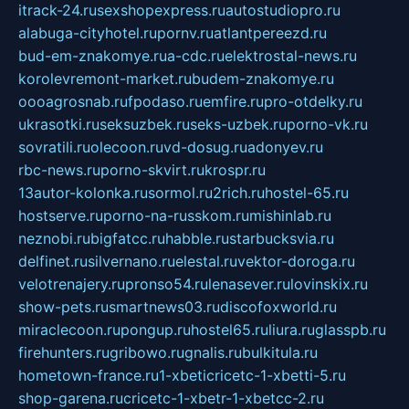
itrack-24.ru
sexshopexpress.ru
autostudiopro.ru
alabuga-cityhotel.ru
pornv.ru
atlantpereezd.ru
bud-em-znakomye.ru
a-cdc.ru
elektrostal-news.ru
korolevremont-market.ru
budem-znakomye.ru
oooagrosnab.ru
fpodaso.ru
emfire.ru
pro-otdelky.ru
ukrasotki.ru
seksuzbek.ru
seks-uzbek.ru
porno-vk.ru
sovratili.ru
olecoon.ru
vd-dosug.ru
adonyev.ru
rbc-news.ru
porno-skvirt.ru
krospr.ru
13autor-kolonka.ru
sormol.ru
2rich.ru
hostel-65.ru
hostserve.ru
porno-na-russkom.ru
mishinlab.ru
neznobi.ru
bigfatcc.ru
habble.ru
starbucksvia.ru
delfinet.ru
silvernano.ru
elestal.ru
vektor-doroga.ru
velotrenajery.ru
pronso54.ru
lenasever.ru
lovinskix.ru
show-pets.ru
smartnews03.ru
discofoxworld.ru
miraclecoon.ru
pongup.ru
hostel65.ru
liura.ru
glasspb.ru
firehunters.ru
gribowo.ru
gnalis.ru
bulkitula.ru
hometown-france.ru
1-xbeticricetc-1-xbetti-5.ru
shop-garena.ru
cricetc-1-xbetr-1-xbetcc-2.ru