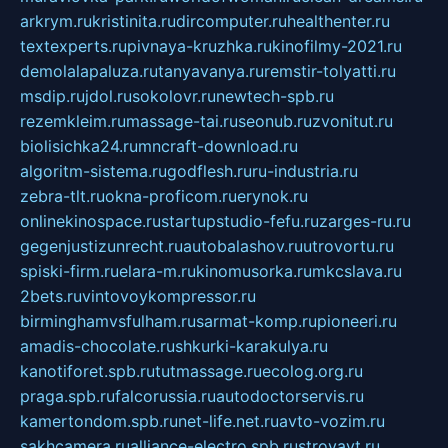
arkrym.ru
kristinita.ru
dircomputer.ru
healthenter.ru
textexperts.ru
pivnaya-kruzhka.ru
kinofilmy-2021.ru
demolalapaluza.ru
tanyavanya.ru
remstir-tolyatti.ru
msdip.ru
jdol.ru
sokolovr.ru
newtech-spb.ru
rezemkleim.ru
massage-tai.ru
seonub.ru
zvonitut.ru
biolisichka24.ru
mncraft-download.ru
algoritm-sistema.ru
godflesh.ru
ru-industria.ru
zebra-tlt.ru
okna-proficom.ru
erynok.ru
onlinekinospace.ru
startupstudio-fefu.ru
zarges-ru.ru
gegenjustizunrecht.ru
autobalashov.ru
utrovortu.ru
spiski-firm.ru
elara-m.ru
kinomusorka.ru
mkcslava.ru
2bets.ru
vintovoykompressor.ru
birminghamvsfulham.ru
sarmat-komp.ru
pioneeri.ru
amadis-chocolate.ru
shkurki-karakulya.ru
kanotiforet.spb.ru
tutmassage.ru
ecolog.org.ru
praga.spb.ru
falcorussia.ru
autodoctorservis.ru
kamertondom.spb.ru
net-life.net.ru
avto-vozim.ru
sakhcamera.ru
alliance-electro.spb.ru
stroyavt.ru