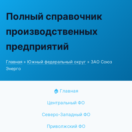
Полный справочник
производственных
предприятий
Главная
»
Южный федеральный округ
» ЗАО Союз
Энерго
🏠 Главная
Центральный ФО
Северо-Западный ФО
Приволжский ФО