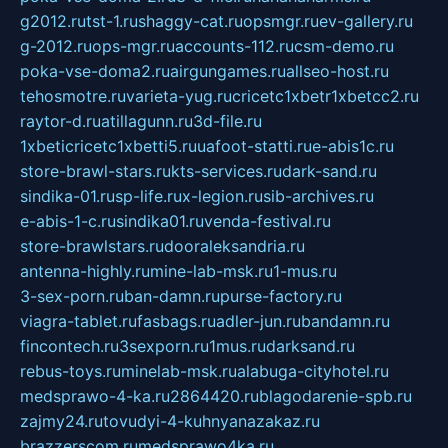
g2012.ru
tst-1.ru
shaggy-cat.ru
opsmgr.ru
ev-gallery.ru
g-2012.ru
ops-mgr.ru
accounts-112.ru
csm-demo.ru
poka-vse-doma2.ru
airgungames.ru
allseo-host.ru
tehosmotre.ru
varieta-yug.ru
cricetc1xbetr1xbetcc2.ru
raytor-d.ru
atillagunn.ru
3d-file.ru
1xbeticricetc1xbetti5.ru
uafoot-statti.ru
e-abis1c.ru
store-brawl-stars.ru
kts-services.ru
dark-sand.ru
sindika-01.ru
sp-life.ru
x-legion.ru
sib-archives.ru
e-abis-1-c.ru
sindika01.ru
venda-festival.ru
store-brawlstars.ru
dooraleksandria.ru
antenna-highly.ru
mine-lab-msk.ru
1-mus.ru
3-sex-porn.ru
ban-damn.ru
purse-factory.ru
viagra-tablet.ru
fasbags.ru
adler-jun.ru
bandamn.ru
fincontech.ru
3sexporn.ru
1mus.ru
darksand.ru
rebus-toys.ru
minelab-msk.ru
alabuga-cityhotel.ru
medsprawo-4-ka.ru
2864420.ru
blagodarenie-spb.ru
zajmy24.ru
tovudyi-4-kuhnyanazakaz.ru
brazzerscom.ru
medsprawo4ka.ru