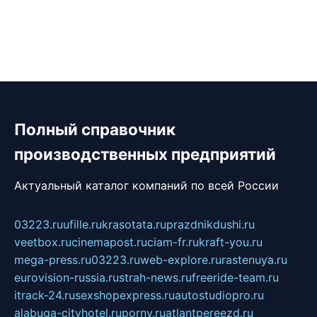
Полный справочник
производственных предприятий
Актуальный каталог компаний по всей России
03223.ru
ufille.ru
krasotata.ru
prazdnikdushi.ru
veetbox.ru
cinemapost.ru
ciam-fr.ru
kraft-you.ru
mega-press.ru
03223.ru
web-explore.ru
rastenuya.ru
eurovision-russia.ru
strah-news.ru
freeride-team.ru
itrack-24.ru
sexshopexpress.ru
autostudiopro.ru
alabuga-cityhotel.ru
pornv.ru
atlantpereezd.ru