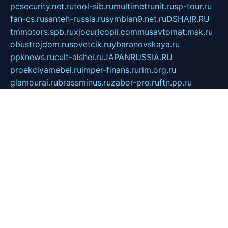
pcsecurity.net.ru
tool-sib.ru
multimetrunit.ru
sp-tour.ru
fan-cs.ru
santeh-russia.ru
symbian9.net.ru
DSHAIR.RU
tmmotors.spb.ru
xjocuricopii.com
musavtomat.msk.ru
obustrojdom.ru
sovetcik.ru
ybaranovskaya.ru
ppknews.ru
cult-alshei.ru
JAPANRUSSIA.RU
proekciyamebel.ru
imper-finans.ru
rim.org.ru
glamourai.ru
brassminus.ru
zabor-pro.ru
ftn.pp.ru
dorogoe58.ru
laimengpacker.ru
kuzova-zapchasti.ru
sageerp.ru
taxodrom.ru
dsrazvitie.ru
hardcity.net.ru
ratinghomegames.ru
topservice25.ru
gubernyan.ru
gtglasslined.ru
ii4.ru
tssport.spb.ru
andorra24.com
blackwallstreet.ru
oboimos.ru
optim-doors.com.ru
ikuch.ru
nycr.org.ru
npa21.ru
vremya-ch.spb.ru
desert000.ru
ivtorgi.ru
ifiori.ru
catalog-statei.ru
dcv.org.ru
spetsmaster174.ru
ipkameryhiseeu.ru
dum26.ru
ruspol.spb.ru
fr-opendp.ru
kam-solnyshko.ru
cheyenne-arapaho.ru
sevzapmetal.spb.ru
ted-lapidus.spb.ru
parasite-eliminator.ru