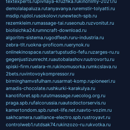
textexperts.ru
pivnaya-kruzhka.ru
kinofilmy-2021.ru
demolalapaluza.ru
tanyavanya.ru
remstir-tolyatti.ru
msdip.ru
jdol.ru
sokolovr.ru
newtech-spb.ru
rezemkleim.ru
massage-tai.ru
seonub.ru
zvonitut.ru
biolisichka24.ru
mncraft-download.ru
algoritm-sistema.ru
godflesh.ru
ru-industria.ru
zebra-tlt.ru
okna-proficom.ru
erynok.ru
onlinekinospace.ru
startupstudio-fefu.ru
zarges-ru.ru
gegenjustizunrecht.ru
autobalashov.ru
utrovortu.ru
spiski-firm.ru
elara-m.ru
kinomusorka.ru
mkcslava.ru
2bets.ru
vintovoykompressor.ru
birminghamvsfulham.ru
sarmat-komp.ru
pioneeri.ru
amadis-chocolate.ru
shkurki-karakulya.ru
kanotiforet.spb.ru
tutmassage.ru
ecolog.org.ru
praga.spb.ru
falcorussia.ru
autodoctorservis.ru
kamertondom.spb.ru
net-life.net.ru
avto-vozim.ru
sakhcamera.ru
alliance-electro.spb.ru
stroyavt.ru
controlweb1.ru
tdsak74.ru
kinzozo-ru.ru
kvotka.ru