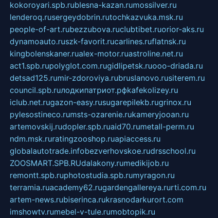
kokoroyari.spb.ru
blesna-kazan.ru
mossilver.ru
lenderoq.ru
sergeydobrin.ru
tochkazvuka.msk.ru
people-of-art.ru
bezzubova.ru
clubtibet.ru
orior-aks.ru
dynamoauto.ru
szk-favorit.ru
carlines.ru
flatnsk.ru
kingbolenskaner.ru
alex-motor.ru
astroline.net.ru
act1.spb.ru
polyglot.com.ru
gidlipetsk.ru
ooo-driada.ru
detsad125.ru
mir-zdoroviya.ru
bruslanovo.ru
siterem.ru
council.spb.ru
лодкипатриот.рф
kafekolizey.ru
iclub.net.ru
gazon-easy.ru
sugarepilekb.ru
grinox.ru
pylesostineco.ru
msts-ozarenie.ru
kameryjooan.ru
artemovskij.ru
dopler.spb.ru
aid70.ru
metall-perm.ru
ndm.msk.ru
ratingzooshop.ru
apiaccess.ru
globalautotrade.info
bezverhovskoe.ru
drsschool.ru
ZOOSMART.SPB.RU
dalakony.ru
medikijob.ru
remontt.spb.ru
photostudia.spb.ru
myragon.ru
terramia.ru
academy62.ru
gardengallereya.ru
rti.com.ru
artem-news.ru
biserinca.ru
krasnodarkurort.com
imshowtv.ru
mebel-v-tule.ru
mobtopik.ru