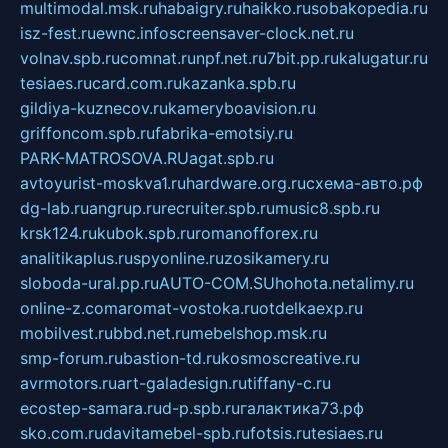
multimodal.msk.ru
habaigry.ru
haikko.ru
sobakopedia.ru
isz-fest.ru
ewnc.info
screensaver-clock.net.ru
volnav.spb.ru
comnat.ru
npf.net.ru
7bit.pp.ru
kalugatur.ru
tesiaes.ru
card.com.ru
kazanka.spb.ru
gildiya-kuznecov.ru
kameryboavision.ru
griffoncom.spb.ru
fabrika-emotsiy.ru
PARK-MATROSOVA.RU
agat.spb.ru
avtoyurist-moskva1.ru
hardware.org.ru
схема-авто.рф
dg-lab.ru
angrup.ru
recruiter.spb.ru
music8.spb.ru
krsk124.ru
kubok.spb.ru
romanofforex.ru
analitikaplus.ru
spyonline.ru
zosikamery.ru
sloboda-ural.pp.ru
AUTO-COM.SU
hohota.net
alimy.ru
online-z.com
aromat-vostoka.ru
otdelkaexp.ru
mobilvest.ru
bbd.net.ru
mebelshop.msk.ru
smp-forum.ru
bastion-td.ru
kosmoscreative.ru
avrmotors.ru
art-galadesign.ru
tiffany-c.ru
ecostep-samara.ru
d-p.spb.ru
галактика73.рф
sko.com.ru
davitamebel-spb.ru
fotsis.ru
tesiaes.ru