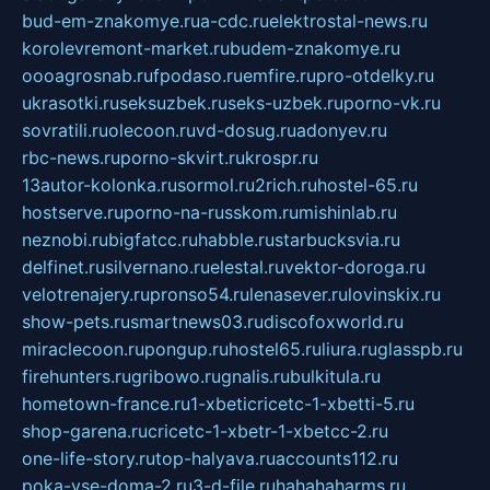
bud-em-znakomye.ru
a-cdc.ru
elektrostal-news.ru
korolevremont-market.ru
budem-znakomye.ru
oooagrosnab.ru
fpodaso.ru
emfire.ru
pro-otdelky.ru
ukrasotki.ru
seksuzbek.ru
seks-uzbek.ru
porno-vk.ru
sovratili.ru
olecoon.ru
vd-dosug.ru
adonyev.ru
rbc-news.ru
porno-skvirt.ru
krospr.ru
13autor-kolonka.ru
sormol.ru
2rich.ru
hostel-65.ru
hostserve.ru
porno-na-russkom.ru
mishinlab.ru
neznobi.ru
bigfatcc.ru
habble.ru
starbucksvia.ru
delfinet.ru
silvernano.ru
elestal.ru
vektor-doroga.ru
velotrenajery.ru
pronso54.ru
lenasever.ru
lovinskix.ru
show-pets.ru
smartnews03.ru
discofoxworld.ru
miraclecoon.ru
pongup.ru
hostel65.ru
liura.ru
glasspb.ru
firehunters.ru
gribowo.ru
gnalis.ru
bulkitula.ru
hometown-france.ru
1-xbeticricetc-1-xbetti-5.ru
shop-garena.ru
cricetc-1-xbetr-1-xbetcc-2.ru
one-life-story.ru
top-halyava.ru
accounts112.ru
poka-vse-doma-2.ru
3-d-file.ru
hahahaharms.ru