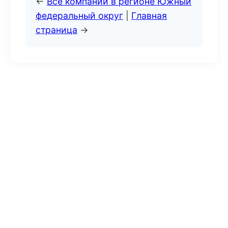
←
Все компании в регионе Южный
федеральный округ
|
Главная
страница
→