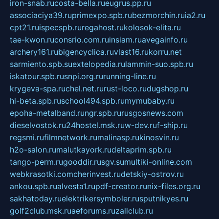
iron-snab.ru
costa-bella.ru
eugrus.pp.ru
associaciya39.ru
primexpo.spb.ru
bezmorchin.ru
ia2.ru
cpt21.ru
ispecspb.ru
regahost.ru
kolosok-elita.ru
tae-kwon.ru
consrio.com.ru
insiam.ru
avegainfo.ru
archery161.ru
bigencyclica.ru
vlast16.ru
korru.net
sarmiento.spb.su
extelopedia.ru
lammin-suo.spb.ru
iskatour.spb.ru
snpi.org.ru
running-line.ru
krygeva-spa.ru
chel.net.ru
rust-loco.ru
dugshop.ru
hl-beta.spb.ru
school494.spb.ru
mymubaby.ru
epoha-metalband.ru
ngr.spb.ru
rusgosnews.com
dieselvostok.ru
24hostel.msk.ru
w-dev.ru
f-ship.ru
regsmi.ru
filmnetwork.ru
malinasp.ru
kinosvin.ru
h2o-salon.ru
malutkayork.ru
deltaprim.spb.ru
tango-perm.ru
gooddir.ru
sgv.su
multiki-online.com
webkrasotki.com
cherinvest.ru
detskiy-ostrov.ru
ankou.spb.ru
alvesta1.ru
pdf-creator.ru
nix-files.org.ru
sakhatoday.ru
elektrikersymboler.ru
sputnikyes.ru
golf2club.msk.ru
aeforums.ru
zallclub.ru