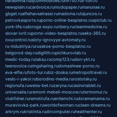
narasimha.ru
djcommodities.ru
nv750.ru
x-ton.ru
newsplain.ru
cardvoice.ru
modopaper.ru
manunae.ru
gbget.ru
alfeihavsalnassr.ru
madoma.ru
tajuncos.ru
petrovkasports.ru
porno-online-besplatno.ru
splclub.ru
york-life.ru
doroga-expo.ru
ribery.ru
cleanmedicine.ru
slovar-ivrit.ru
porno-video-besplatno.ru
seks-365.ru
ovucontrol.ru
sloty-igrovyye-avtomaty.ru
ru-industriya.ru
russkoe-porno-besplatno.ru
belgorod-day.ru
digilith.ru
pichkurovlab.ru
medic-today.ru
taksu.ru
comp123.ru
don-ykt.ru
teensvoice.ru
imgsharing.ru
domashnee-porno.ru
eva-elfie.ru
foto-tur.ru
biz-doska.ru
metropoltravel.ru
veslo-i-yakor.ru
borodino-media.ru
rostotsky.ru
regionufa.ru
weiss-bet.ru
zaryna.ru
casinotablet.ru
universalia.ru
remont-mebeli-moscow.ru
termomur.ru
clubfisher.ru
remstirufa.ru
erdamchi.ru
doramamama.ru
muraviovka-park.ru
worldofwoman.ru
clean-dreams.ru
arkrym.ru
kristinita.ru
dircomputer.ru
healthenter.ru