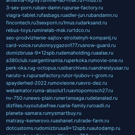
antenna-highly.ru
mine-lab-msk.ru
1-mus.ru
3-sex-porn.ru
ban-damn.ru
purse-factory.ru
viagra-tablet.ru
fasbags.ru
adler-jun.ru
bandamn.ru
fincontech.ru
3sexporn.ru
1mus.ru
darksand.ru
rebus-toys.ru
minelab-msk.ru
rtdco.ru
seo-prodvizhenie-sajtov-stroitelnyh-kompanij.ru
card-voice.ru
rulonnyygazon177.ru
snow-guard.ru
domizbrusa-9x12spb.ru
demaholding.ru
aalse.ru
a380club.ru
argentinamia.ru
perkoka.ru
movie-one.ru
perk-oka.ru
g-octopus.ru
sibarchives.ru
andreislyusar.ru
naruto-x.ru
pursefactory.ru
tor-lyubov-i-grom.ru
spayderhed-2022.ru
movieone.ru
evro-dez.ru
webamator.ru
ma-absolut1.ru
avtopomosch27.ru
nv-750.ru
news-plain.ru
nertansaga.ru
delanalad.ru
dizfiles.ru
youtubefree.ru
aria-family.ru
roadli.ru
planeta-samara.ru
mysmartbuy.ru
matrasy-kemerovo.ru
ashanet.ru
trade-farm.ru
dotcustoms.ru
domizbrusa9x12spb.ru
autodamp.ru