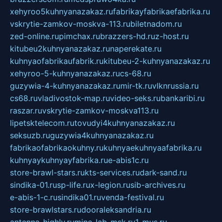
xehyroo5kuhnyanazakaz.ru
fabrikayfabrikaefabrika.ru
vskrytie-zamkov-moskva-113.ru
biletnadom.ru
zed-online.ru
pimchax.ru
brazzers-hd.ru
z-host.ru
kitubeu2kuhnyanazakaz.ru
naperekate.ru
kuhnyaofabrikaufabrik.ru
kitubeu-2-kuhnyanazakaz.ru
xehyroo-5-kuhnyanazakaz.ru
cs-68.ru
guzywia-4-kuhnyanazakaz.ru
mir-tk.ru
vlknrussia.ru
cs68.ru
vladivostok-map.ru
video-seks.ru
bankaribi.ru
raszar.ru
vskrytie-zamkov-moskva113.ru
lipetsktelecom.ru
tovudyi4kuhnyanazakaz.ru
seksuzb.ru
guzywia4kuhnyanazakaz.ru
fabrikaofabrikaokuhny.ru
kuhnyaekuhnyaafabrika.ru
kuhnyaykuhnyayfabrika.ru
e-abis1c.ru
store-brawl-stars.ru
kts-services.ru
dark-sand.ru
sindika-01.ru
sp-life.ru
x-legion.ru
sib-archives.ru
e-abis-1-c.ru
sindika01.ru
venda-festival.ru
store-brawlstars.ru
dooraleksandria.ru