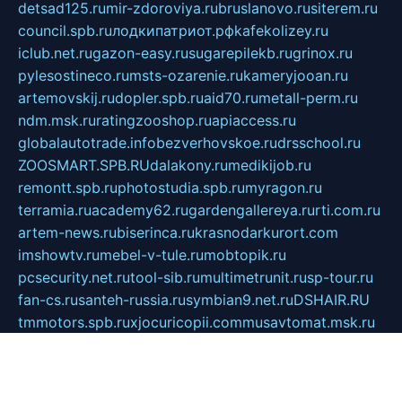
detsad125.ru
mir-zdoroviya.ru
bruslanovo.ru
siterem.ru
council.spb.ru
лодкипатриот.рф
kafekolizey.ru
iclub.net.ru
gazon-easy.ru
sugarepilekb.ru
grinox.ru
pylesostineco.ru
msts-ozarenie.ru
kameryjooan.ru
artemovskij.ru
dopler.spb.ru
aid70.ru
metall-perm.ru
ndm.msk.ru
ratingzooshop.ru
apiaccess.ru
globalautotrade.info
bezverhovskoe.ru
drsschool.ru
ZOOSMART.SPB.RU
dalakony.ru
medikijob.ru
remontt.spb.ru
photostudia.spb.ru
myragon.ru
terramia.ru
academy62.ru
gardengallereya.ru
rti.com.ru
artem-news.ru
biserinca.ru
krasnodarkurort.com
imshowtv.ru
mebel-v-tule.ru
mobtopik.ru
pcsecurity.net.ru
tool-sib.ru
multimetrunit.ru
sp-tour.ru
fan-cs.ru
santeh-russia.ru
symbian9.net.ru
DSHAIR.RU
tmmotors.spb.ru
xjocuricopii.com
musavtomat.msk.ru
obustrojdom.ru
sovetcik.ru
ybaranovskaya.ru
ppknews.ru
cult-alshei.ru
JAPANRUSSIA.RU
proekciyamebel.ru
imper-finans.ru
rim.org.ru