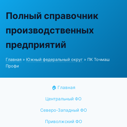
Полный справочник
производственных
предприятий
Главная
»
Южный федеральный округ
» ПК Точмаш
Профи
🏠 Главная
Центральный ФО
Северо-Западный ФО
Приволжский ФО