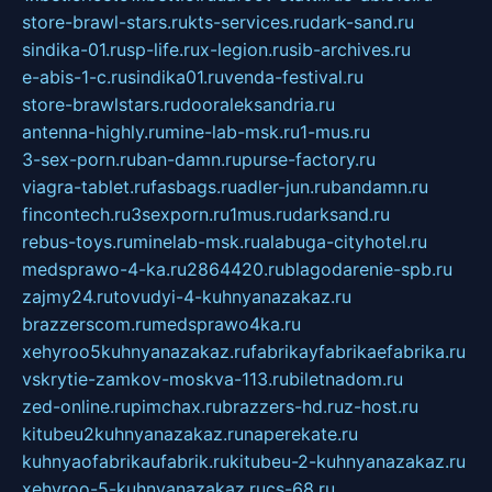
store-brawl-stars.ru
kts-services.ru
dark-sand.ru
sindika-01.ru
sp-life.ru
x-legion.ru
sib-archives.ru
e-abis-1-c.ru
sindika01.ru
venda-festival.ru
store-brawlstars.ru
dooraleksandria.ru
antenna-highly.ru
mine-lab-msk.ru
1-mus.ru
3-sex-porn.ru
ban-damn.ru
purse-factory.ru
viagra-tablet.ru
fasbags.ru
adler-jun.ru
bandamn.ru
fincontech.ru
3sexporn.ru
1mus.ru
darksand.ru
rebus-toys.ru
minelab-msk.ru
alabuga-cityhotel.ru
medsprawo-4-ka.ru
2864420.ru
blagodarenie-spb.ru
zajmy24.ru
tovudyi-4-kuhnyanazakaz.ru
brazzerscom.ru
medsprawo4ka.ru
xehyroo5kuhnyanazakaz.ru
fabrikayfabrikaefabrika.ru
vskrytie-zamkov-moskva-113.ru
biletnadom.ru
zed-online.ru
pimchax.ru
brazzers-hd.ru
z-host.ru
kitubeu2kuhnyanazakaz.ru
naperekate.ru
kuhnyaofabrikaufabrik.ru
kitubeu-2-kuhnyanazakaz.ru
xehyroo-5-kuhnyanazakaz.ru
cs-68.ru