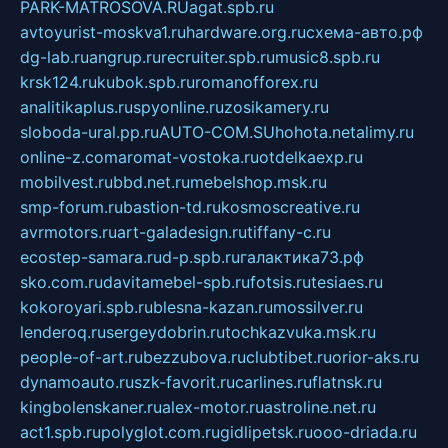
PARK-MATROSOVA.RU
agat.spb.ru
avtoyurist-moskva1.ru
hardware.org.ru
схема-авто.рф
dg-lab.ru
angrup.ru
recruiter.spb.ru
music8.spb.ru
krsk124.ru
kubok.spb.ru
romanofforex.ru
analitikaplus.ru
spyonline.ru
zosikamery.ru
sloboda-ural.pp.ru
AUTO-COM.SU
hohota.net
alimy.ru
online-z.com
aromat-vostoka.ru
otdelkaexp.ru
mobilvest.ru
bbd.net.ru
mebelshop.msk.ru
smp-forum.ru
bastion-td.ru
kosmoscreative.ru
avrmotors.ru
art-galadesign.ru
tiffany-c.ru
ecostep-samara.ru
d-p.spb.ru
галактика73.рф
sko.com.ru
davitamebel-spb.ru
fotsis.ru
tesiaes.ru
kokoroyari.spb.ru
blesna-kazan.ru
mossilver.ru
lenderoq.ru
sergeydobrin.ru
tochkazvuka.msk.ru
people-of-art.ru
bezzubova.ru
clubtibet.ru
orior-aks.ru
dynamoauto.ru
szk-favorit.ru
carlines.ru
flatnsk.ru
kingbolenskaner.ru
alex-motor.ru
astroline.net.ru
act1.spb.ru
polyglot.com.ru
gidlipetsk.ru
ooo-driada.ru