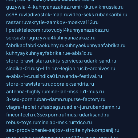
guzywia-4-kuhnyanazakaz.ru
mir-tk.ru
vlknrussia.ru
cs68.ru
vladivostok-map.ru
video-seks.ru
bankaribi.ru
raszar.ru
vskrytie-zamkov-moskva113.ru
lipetsktelecom.ru
tovudyi4kuhnyanazakaz.ru
seksuzb.ru
guzywia4kuhnyanazakaz.ru
fabrikaofabrikaokuhny.ru
kuhnyaekuhnyaafabrika.ru
kuhnyaykuhnyayfabrika.ru
e-abis1c.ru
store-brawl-stars.ru
kts-services.ru
dark-sand.ru
sindika-01.ru
sp-life.ru
x-legion.ru
sib-archives.ru
e-abis-1-c.ru
sindika01.ru
venda-festival.ru
store-brawlstars.ru
dooraleksandria.ru
antenna-highly.ru
mine-lab-msk.ru
1-mus.ru
3-sex-porn.ru
ban-damn.ru
purse-factory.ru
viagra-tablet.ru
fasbags.ru
adler-jun.ru
bandamn.ru
fincontech.ru
3sexporn.ru
1mus.ru
darksand.ru
rebus-toys.ru
minelab-msk.ru
rtdco.ru
seo-prodvizhenie-sajtov-stroitelnyh-kompanij.ru
card-voice.ru
rulonnyygazon177.ru
snow-guard.ru