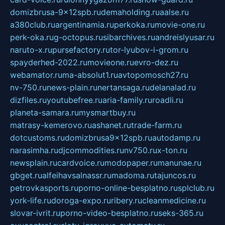
domizbrusa-9x12spb.ru
demaholding.ru
aalse.ru
a380club.ru
argentinamia.ru
perkoka.ru
movie-one.ru
perk-oka.ru
g-octopus.ru
sibarchives.ru
andreislyusar.ru
naruto-x.ru
pursefactory.ru
tor-lyubov-i-grom.ru
spayderhed-2022.ru
movieone.ru
evro-dez.ru
webamator.ru
ma-absolut1.ru
avtopomosch27.ru
nv-750.ru
news-plain.ru
nertansaga.ru
delanalad.ru
dizfiles.ru
youtubefree.ru
aria-family.ru
roadli.ru
planeta-samara.ru
mysmartbuy.ru
matrasy-kemerovo.ru
ashanet.ru
trade-farm.ru
dotcustoms.ru
domizbrusa9x12spb.ru
autodamp.ru
narasimha.ru
djcommodities.ru
nv750.ru
x-ton.ru
newsplain.ru
cardvoice.ru
modopaper.ru
manunae.ru
gbget.ru
alfeihavsalnassr.ru
madoma.ru
tajuncos.ru
petrovkasports.ru
porno-online-besplatno.ru
splclub.ru
york-life.ru
doroga-expo.ru
ribery.ru
cleanmedicine.ru
slovar-ivrit.ru
porno-video-besplatno.ru
seks-365.ru