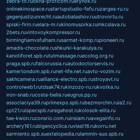
zebra-tlt.ru
okna-proficom.ru
erynok.ru
onlinekinospace.ru
startupstudio-fefu.ru
zarges-ru.ru
gegenjustizunrecht.ru
autobalashov.ru
utrovortu.ru
spiski-firm.ru
elara-m.ru
kinomusorka.ru
mkcslava.ru
2bets.ru
vintovoykompressor.ru
birminghamvsfulham.ru
sarmat-komp.ru
pioneeri.ru
amadis-chocolate.ru
shkurki-karakulya.ru
kanotiforet.spb.ru
tutmassage.ru
ecolog.org.ru
praga.spb.ru
falcorussia.ru
autodoctorservis.ru
kamertondom.spb.ru
net-life.net.ru
avto-vozim.ru
sakhcamera.ru
alliance-electro.spb.ru
stroyavt.ru
controlweb1.ru
tdsak74.ru
kinzozo-ru.ru
kvotka.ru
iron-snab.ru
costa-bella.ru
eugrus.pp.ru
associaciya39.ru
primexpo.spb.ru
bezmorchin.ru
ia2.ru
cpt21.ru
ispecspb.ru
regahost.ru
kolosok-elita.ru
tae-kwon.ru
consrio.com.ru
insiam.ru
avegainfo.ru
archery161.ru
bigencyclica.ru
vlast16.ru
korru.net
sarmiento.spb.su
extelopedia.ru
lammin-suo.spb.ru