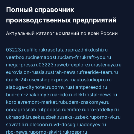
Полный справочник
производственных предприятий
Актуальный каталог компаний по всей России
03223.ru
ufille.ru
krasotata.ru
prazdnikdushi.ru
veetbox.ru
cinemapost.ru
ciam-fr.ru
kraft-you.ru
mega-press.ru
03223.ru
web-explore.ru
rastenuya.ru
eurovision-russia.ru
strah-news.ru
freeride-team.ru
itrack-24.ru
sexshopexpress.ru
autostudiopro.ru
alabuga-cityhotel.ru
pornv.ru
atlantpereezd.ru
bud-em-znakomye.ru
a-cdc.ru
elektrostal-news.ru
korolevremont-market.ru
budem-znakomye.ru
oooagrosnab.ru
fpodaso.ru
emfire.ru
pro-otdelky.ru
ukrasotki.ru
seksuzbek.ru
seks-uzbek.ru
porno-vk.ru
sovratili.ru
olecoon.ru
vd-dosug.ru
adonyev.ru
rbc-news.ru
porno-skvirt.ru
krospr.ru