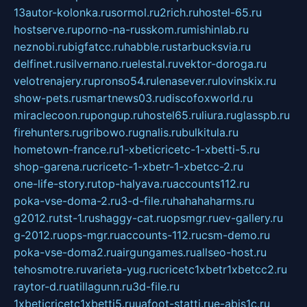
13autor-kolonka.ru
sormol.ru
2rich.ru
hostel-65.ru
hostserve.ru
porno-na-russkom.ru
mishinlab.ru
neznobi.ru
bigfatcc.ru
habble.ru
starbucksvia.ru
delfinet.ru
silvernano.ru
elestal.ru
vektor-doroga.ru
velotrenajery.ru
pronso54.ru
lenasever.ru
lovinskix.ru
show-pets.ru
smartnews03.ru
discofoxworld.ru
miraclecoon.ru
pongup.ru
hostel65.ru
liura.ru
glasspb.ru
firehunters.ru
gribowo.ru
gnalis.ru
bulkitula.ru
hometown-france.ru
1-xbeticricetc-1-xbetti-5.ru
shop-garena.ru
cricetc-1-xbetr-1-xbetcc-2.ru
one-life-story.ru
top-halyava.ru
accounts112.ru
poka-vse-doma-2.ru
3-d-file.ru
hahahaharms.ru
g2012.ru
tst-1.ru
shaggy-cat.ru
opsmgr.ru
ev-gallery.ru
g-2012.ru
ops-mgr.ru
accounts-112.ru
csm-demo.ru
poka-vse-doma2.ru
airgungames.ru
allseo-host.ru
tehosmotre.ru
varieta-yug.ru
cricetc1xbetr1xbetcc2.ru
raytor-d.ru
atillagunn.ru
3d-file.ru
1xbeticricetc1xbetti5.ru
uafoot-statti.ru
e-abis1c.ru