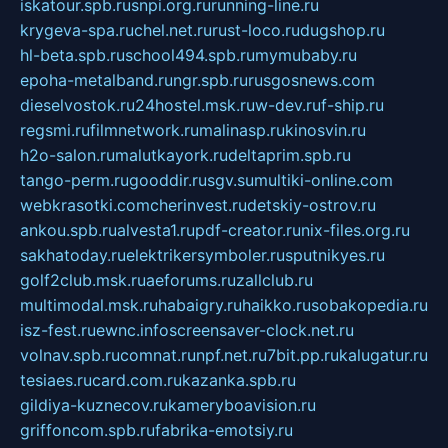
iskatour.spb.ru
snpi.org.ru
running-line.ru
krygeva-spa.ru
chel.net.ru
rust-loco.ru
dugshop.ru
hl-beta.spb.ru
school494.spb.ru
mymubaby.ru
epoha-metalband.ru
ngr.spb.ru
rusgosnews.com
dieselvostok.ru
24hostel.msk.ru
w-dev.ru
f-ship.ru
regsmi.ru
filmnetwork.ru
malinasp.ru
kinosvin.ru
h2o-salon.ru
malutkayork.ru
deltaprim.spb.ru
tango-perm.ru
gooddir.ru
sgv.su
multiki-online.com
webkrasotki.com
cherinvest.ru
detskiy-ostrov.ru
ankou.spb.ru
alvesta1.ru
pdf-creator.ru
nix-files.org.ru
sakhatoday.ru
elektrikersymboler.ru
sputnikyes.ru
golf2club.msk.ru
aeforums.ru
zallclub.ru
multimodal.msk.ru
habaigry.ru
haikko.ru
sobakopedia.ru
isz-fest.ru
ewnc.info
screensaver-clock.net.ru
volnav.spb.ru
comnat.ru
npf.net.ru
7bit.pp.ru
kalugatur.ru
tesiaes.ru
card.com.ru
kazanka.spb.ru
gildiya-kuznecov.ru
kameryboavision.ru
griffoncom.spb.ru
fabrika-emotsiy.ru