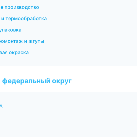
ое производство
а и термообработка
упаковка
тромонтаж и жгуты
вая окраска
 федеральный округ
д
д