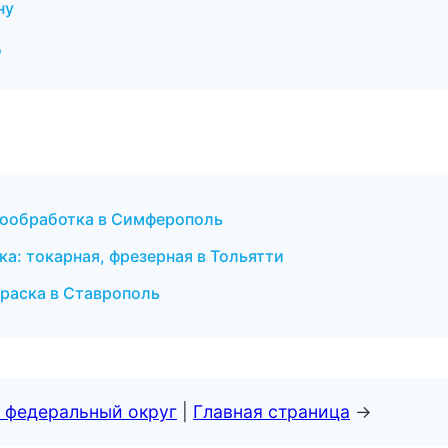
ну
д
мообработка в Симферополь
а: токарная, фрезерная в Тольятти
раска в Ставрополь
 федеральный округ
|
Главная страница
→