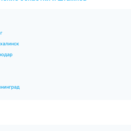
г
халинск
нодар
ининград