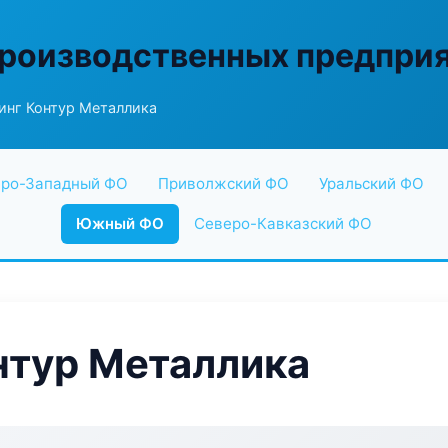
производственных предпри
нг Контур Металлика
ро-Западный ФО
Приволжский ФО
Уральский ФО
Южный ФО
Северо-Кавказский ФО
нтур Металлика