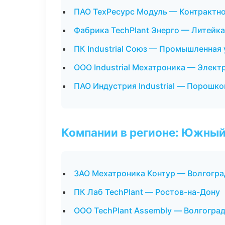
ПАО ТехРесурс Модуль — Контрактн
Фабрика TechPlant Энерго — Литейк
ПК Industrial Союз — Промышленная 
ООО Industrial Мехатроника — Элек
ПАО Индустрия Industrial — Порошко
Компании в регионе: Южный
ЗАО Мехатроника Контур — Волгогра
ПК Лаб TechPlant — Ростов-на-Дону
ООО TechPlant Assembly — Волгогра