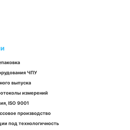
ми
упаковка
орудования ЧПУ
ного выпуска
ротоколы измерений
ия, ISO 9001
ассовое производство
ции под технологичность