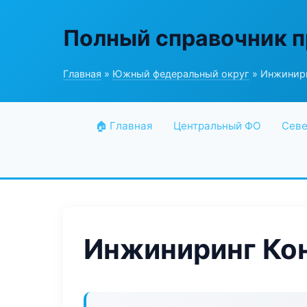
Полный справочник 
Главная
»
Южный федеральный округ
» Инжинири
🏠 Главная
Центральный ФО
Севе
Инжиниринг Ко