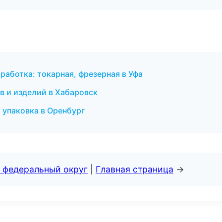
ботка: токарная, фрезерная в Уфа
в и изделий в Хабаровск
упаковка в Оренбург
 федеральный округ
|
Главная страница
→