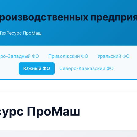
производственных предпри
 ТехРесурс ПроМаш
ро-Западный ФО
Приволжский ФО
Уральский ФО
Южный ФО
Северо-Кавказский ФО
сурс ПроМаш