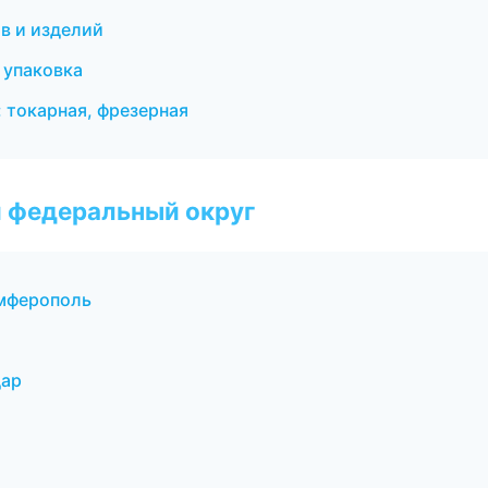
в и изделий
 упаковка
 токарная, фрезерная
 федеральный округ
мферополь
дар