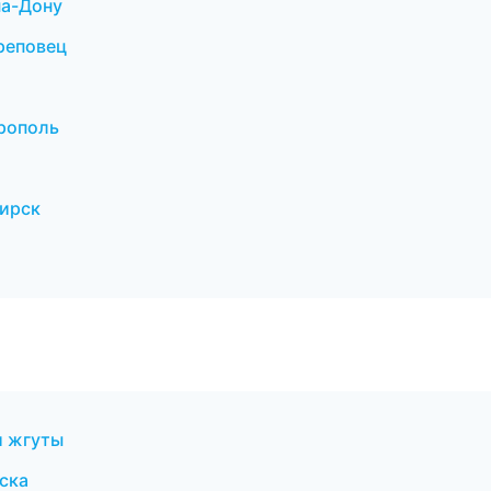
на-Дону
реповец
врополь
бирск
и жгуты
ска