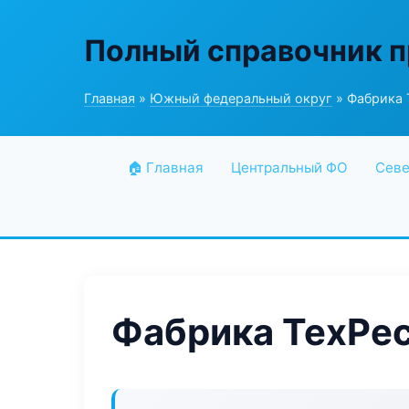
Полный справочник 
Главная
»
Южный федеральный округ
» Фабрика
🏠 Главная
Центральный ФО
Севе
Фабрика ТехРе