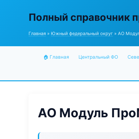
Полный справочник 
Главная
»
Южный федеральный округ
» АО Моду
🏠 Главная
Центральный ФО
Севе
АО Модуль Пр