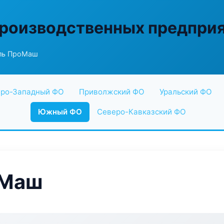
производственных предпри
ль ПроМаш
ро-Западный ФО
Приволжский ФО
Уральский ФО
Южный ФО
Северо-Кавказский ФО
оМаш