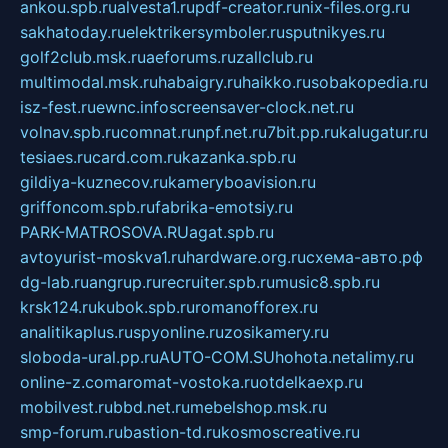
ankou.spb.ru
alvesta1.ru
pdf-creator.ru
nix-files.org.ru
sakhatoday.ru
elektrikersymboler.ru
sputnikyes.ru
golf2club.msk.ru
aeforums.ru
zallclub.ru
multimodal.msk.ru
habaigry.ru
haikko.ru
sobakopedia.ru
isz-fest.ru
ewnc.info
screensaver-clock.net.ru
volnav.spb.ru
comnat.ru
npf.net.ru
7bit.pp.ru
kalugatur.ru
tesiaes.ru
card.com.ru
kazanka.spb.ru
gildiya-kuznecov.ru
kameryboavision.ru
griffoncom.spb.ru
fabrika-emotsiy.ru
PARK-MATROSOVA.RU
agat.spb.ru
avtoyurist-moskva1.ru
hardware.org.ru
схема-авто.рф
dg-lab.ru
angrup.ru
recruiter.spb.ru
music8.spb.ru
krsk124.ru
kubok.spb.ru
romanofforex.ru
analitikaplus.ru
spyonline.ru
zosikamery.ru
sloboda-ural.pp.ru
AUTO-COM.SU
hohota.net
alimy.ru
online-z.com
aromat-vostoka.ru
otdelkaexp.ru
mobilvest.ru
bbd.net.ru
mebelshop.msk.ru
smp-forum.ru
bastion-td.ru
kosmoscreative.ru