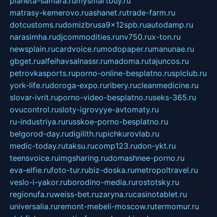
planeta-samara.ru
mysmartbuy.ru
matrasy-kemerovo.ru
ashanet.ru
trade-farm.ru
dotcustoms.ru
domizbrusa9x12spb.ru
autodamp.ru
narasimha.ru
djcommodities.ru
nv750.ru
x-ton.ru
newsplain.ru
cardvoice.ru
modopaper.ru
manunae.ru
gbget.ru
alfeihavsalnassr.ru
madoma.ru
tajuncos.ru
petrovkasports.ru
porno-online-besplatno.ru
splclub.ru
york-life.ru
doroga-expo.ru
ribery.ru
cleanmedicine.ru
slovar-ivrit.ru
porno-video-besplatno.ru
seks-365.ru
ovucontrol.ru
sloty-igrovyye-avtomaty.ru
ru-industriya.ru
russkoe-porno-besplatno.ru
belgorod-day.ru
digilith.ru
pichkurovlab.ru
medic-today.ru
taksu.ru
comp123.ru
don-ykt.ru
teensvoice.ru
imgsharing.ru
domashnee-porno.ru
eva-elfie.ru
foto-tur.ru
biz-doska.ru
metropoltravel.ru
veslo-i-yakor.ru
borodino-media.ru
rostotsky.ru
regionufa.ru
weiss-bet.ru
zaryna.ru
casinotablet.ru
universalia.ru
remont-mebeli-moscow.ru
termomur.ru