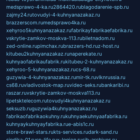
medsprawo-4-ka.ru
2864420.ru
blagodarenie-spb.ru
zajmy24.ru
tovudyi-4-kuhnyanazakaz.ru
brazzerscom.ru
medsprawo4ka.ru
xehyroo5kuhnyanazakaz.ru
fabrikayfabrikaefabrika.ru
vskrytie-zamkov-moskva-113.ru
biletnadom.ru
zed-online.ru
pimchax.ru
brazzers-hd.ru
z-host.ru
kitubeu2kuhnyanazakaz.ru
naperekate.ru
kuhnyaofabrikaufabrik.ru
kitubeu-2-kuhnyanazakaz.ru
xehyroo-5-kuhnyanazakaz.ru
cs-68.ru
guzywia-4-kuhnyanazakaz.ru
mir-tk.ru
vlknrussia.ru
cs68.ru
vladivostok-map.ru
video-seks.ru
bankaribi.ru
raszar.ru
vskrytie-zamkov-moskva113.ru
lipetsktelecom.ru
tovudyi4kuhnyanazakaz.ru
seksuzb.ru
guzywia4kuhnyanazakaz.ru
fabrikaofabrikaokuhny.ru
kuhnyaekuhnyaafabrika.ru
kuhnyaykuhnyayfabrika.ru
e-abis1c.ru
store-brawl-stars.ru
kts-services.ru
dark-sand.ru
sindika-01.ru
sp-life.ru
x-legion.ru
sib-archives.ru