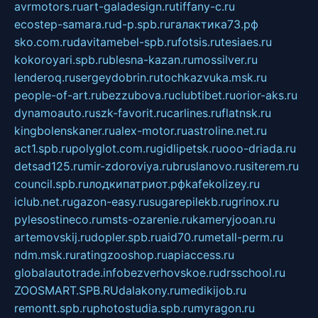
avrmotors.ru
art-galadesign.ru
tiffany-c.ru
ecostep-samara.ru
d-p.spb.ru
галактика73.рф
sko.com.ru
davitamebel-spb.ru
fotsis.ru
tesiaes.ru
kokoroyari.spb.ru
blesna-kazan.ru
mossilver.ru
lenderoq.ru
sergeydobrin.ru
tochkazvuka.msk.ru
people-of-art.ru
bezzubova.ru
clubtibet.ru
orior-aks.ru
dynamoauto.ru
szk-favorit.ru
carlines.ru
flatnsk.ru
kingbolenskaner.ru
alex-motor.ru
astroline.net.ru
act1.spb.ru
polyglot.com.ru
gidlipetsk.ru
ooo-driada.ru
detsad125.ru
mir-zdoroviya.ru
bruslanovo.ru
siterem.ru
council.spb.ru
лодкипатриот.рф
kafekolizey.ru
iclub.net.ru
gazon-easy.ru
sugarepilekb.ru
grinox.ru
pylesostineco.ru
msts-ozarenie.ru
kameryjooan.ru
artemovskij.ru
dopler.spb.ru
aid70.ru
metall-perm.ru
ndm.msk.ru
ratingzooshop.ru
apiaccess.ru
globalautotrade.info
bezverhovskoe.ru
drsschool.ru
ZOOSMART.SPB.RU
dalakony.ru
medikijob.ru
remontt.spb.ru
photostudia.spb.ru
myragon.ru