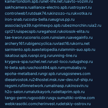
kamertondom.spb.ru
net-life.net.ru
avto-vozim.ru
sakhcamera.ru
alliance-electro.spb.ru
stroyavt.ru
controlweb1.ru
tdsak74.ru
kinzozo-ru.ru
kvotka.ru
iron-snab.ru
costa-bella.ru
eugrus.pp.ru
associaciya39.ru
primexpo.spb.ru
bezmorchin.ru
ia2.ru
cpt21.ru
ispecspb.ru
regahost.ru
kolosok-elita.ru
tae-kwon.ru
consrio.com.ru
insiam.ru
avegainfo.ru
archery161.ru
bigencyclica.ru
vlast16.ru
korru.net
sarmiento.spb.su
extelopedia.ru
lammin-suo.spb.ru
iskatour.spb.ru
snpi.org.ru
running-line.ru
krygeva-spa.ru
chel.net.ru
rust-loco.ru
dugshop.ru
hl-beta.spb.ru
school494.spb.ru
mymubaby.ru
epoha-metalband.ru
ngr.spb.ru
rusgosnews.com
dieselvostok.ru
24hostel.msk.ru
w-dev.ru
f-ship.ru
regsmi.ru
filmnetwork.ru
malinasp.ru
kinosvin.ru
h2o-salon.ru
malutkayork.ru
deltaprim.spb.ru
tango-perm.ru
gooddir.ru
sgv.su
multiki-online.com
webkrasotki.com
cherinvest.ru
detskiy-ostrov.ru