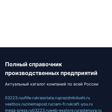
Полный справочник
производственных предприятий
Актуальный каталог компаний по всей России
03223.ru
ufille.ru
krasotata.ru
prazdnikdushi.ru
veetbox.ru
cinemapost.ru
ciam-fr.ru
kraft-you.ru
mega-press.ru
03223.ru
web-explore.ru
rastenuya.ru