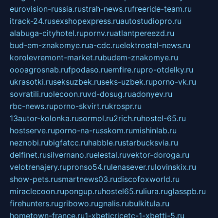
eurovision-russia.ru
strah-news.ru
freeride-team.ru
itrack-24.ru
sexshopexpress.ru
autostudiopro.ru
alabuga-cityhotel.ru
pornv.ru
atlantpereezd.ru
bud-em-znakomye.ru
a-cdc.ru
elektrostal-news.ru
korolevremont-market.ru
budem-znakomye.ru
oooagrosnab.ru
fpodaso.ru
emfire.ru
pro-otdelky.ru
ukrasotki.ru
seksuzbek.ru
seks-uzbek.ru
porno-vk.ru
sovratili.ru
olecoon.ru
vd-dosug.ru
adonyev.ru
rbc-news.ru
porno-skvirt.ru
krospr.ru
13autor-kolonka.ru
sormol.ru
2rich.ru
hostel-65.ru
hostserve.ru
porno-na-russkom.ru
mishinlab.ru
neznobi.ru
bigfatcc.ru
habble.ru
starbucksvia.ru
delfinet.ru
silvernano.ru
elestal.ru
vektor-doroga.ru
velotrenajery.ru
pronso54.ru
lenasever.ru
lovinskix.ru
show-pets.ru
smartnews03.ru
discofoxworld.ru
miraclecoon.ru
pongup.ru
hostel65.ru
liura.ru
glasspb.ru
firehunters.ru
gribowo.ru
gnalis.ru
bulkitula.ru
hometown-france.ru
1-xbeticricetc-1-xbetti-5.ru