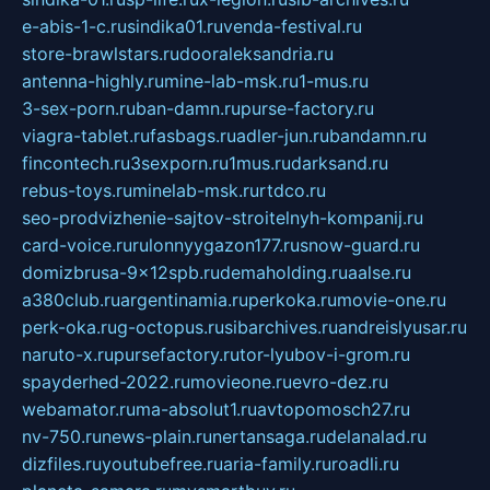
e-abis-1-c.ru
sindika01.ru
venda-festival.ru
store-brawlstars.ru
dooraleksandria.ru
antenna-highly.ru
mine-lab-msk.ru
1-mus.ru
3-sex-porn.ru
ban-damn.ru
purse-factory.ru
viagra-tablet.ru
fasbags.ru
adler-jun.ru
bandamn.ru
fincontech.ru
3sexporn.ru
1mus.ru
darksand.ru
rebus-toys.ru
minelab-msk.ru
rtdco.ru
seo-prodvizhenie-sajtov-stroitelnyh-kompanij.ru
card-voice.ru
rulonnyygazon177.ru
snow-guard.ru
domizbrusa-9x12spb.ru
demaholding.ru
aalse.ru
a380club.ru
argentinamia.ru
perkoka.ru
movie-one.ru
perk-oka.ru
g-octopus.ru
sibarchives.ru
andreislyusar.ru
naruto-x.ru
pursefactory.ru
tor-lyubov-i-grom.ru
spayderhed-2022.ru
movieone.ru
evro-dez.ru
webamator.ru
ma-absolut1.ru
avtopomosch27.ru
nv-750.ru
news-plain.ru
nertansaga.ru
delanalad.ru
dizfiles.ru
youtubefree.ru
aria-family.ru
roadli.ru