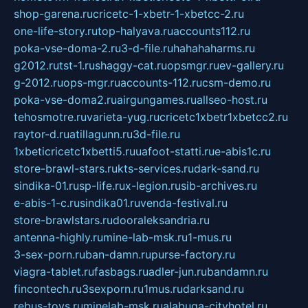
shop-garena.ru
cricetc-1-xbetr-1-xbetcc-2.ru
one-life-story.ru
top-halyava.ru
accounts112.ru
poka-vse-doma-2.ru
3-d-file.ru
hahahaharms.ru
g2012.ru
tst-1.ru
shaggy-cat.ru
opsmgr.ru
ev-gallery.ru
g-2012.ru
ops-mgr.ru
accounts-112.ru
csm-demo.ru
poka-vse-doma2.ru
airgungames.ru
allseo-host.ru
tehosmotre.ru
varieta-yug.ru
cricetc1xbetr1xbetcc2.ru
raytor-d.ru
atillagunn.ru
3d-file.ru
1xbeticricetc1xbetti5.ru
uafoot-statti.ru
e-abis1c.ru
store-brawl-stars.ru
kts-services.ru
dark-sand.ru
sindika-01.ru
sp-life.ru
x-legion.ru
sib-archives.ru
e-abis-1-c.ru
sindika01.ru
venda-festival.ru
store-brawlstars.ru
dooraleksandria.ru
antenna-highly.ru
mine-lab-msk.ru
1-mus.ru
3-sex-porn.ru
ban-damn.ru
purse-factory.ru
viagra-tablet.ru
fasbags.ru
adler-jun.ru
bandamn.ru
fincontech.ru
3sexporn.ru
1mus.ru
darksand.ru
rebus-toys.ru
minelab-msk.ru
alabuga-cityhotel.ru