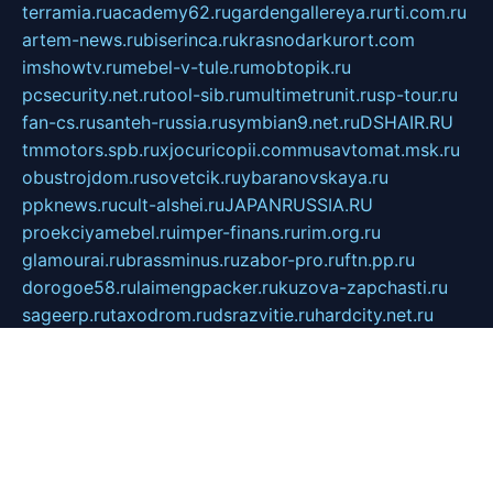
terramia.ru
academy62.ru
gardengallereya.ru
rti.com.ru
artem-news.ru
biserinca.ru
krasnodarkurort.com
imshowtv.ru
mebel-v-tule.ru
mobtopik.ru
pcsecurity.net.ru
tool-sib.ru
multimetrunit.ru
sp-tour.ru
fan-cs.ru
santeh-russia.ru
symbian9.net.ru
DSHAIR.RU
tmmotors.spb.ru
xjocuricopii.com
musavtomat.msk.ru
obustrojdom.ru
sovetcik.ru
ybaranovskaya.ru
ppknews.ru
cult-alshei.ru
JAPANRUSSIA.RU
proekciyamebel.ru
imper-finans.ru
rim.org.ru
glamourai.ru
brassminus.ru
zabor-pro.ru
ftn.pp.ru
dorogoe58.ru
laimengpacker.ru
kuzova-zapchasti.ru
sageerp.ru
taxodrom.ru
dsrazvitie.ru
hardcity.net.ru
ratinghomegames.ru
topservice25.ru
gubernyan.ru
gtglasslined.ru
ii4.ru
tssport.spb.ru
andorra24.com
blackwallstreet.ru
oboimos.ru
optim-doors.com.ru
ikuch.ru
nycr.org.ru
npa21.ru
vremya-ch.spb.ru
desert000.ru
ivtorgi.ru
ifiori.ru
catalog-statei.ru
dcv.org.ru
spetsmaster174.ru
ipkameryhiseeu.ru