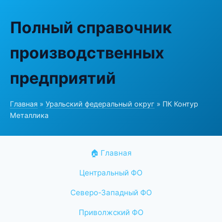
Полный справочник
производственных
предприятий
Главная
»
Уральский федеральный округ
» ПК Контур
Металлика
🏠 Главная
Центральный ФО
Северо-Западный ФО
Приволжский ФО