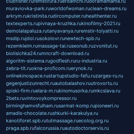
clubfisher.ru
remstirufa.ru
erdamchi.ru
doramamama.ru
muraviovka-park.ru
worldofwoman.ru
clean-dreams.ru
arkrym.ru
kristinita.ru
dircomputer.ru
healthenter.ru
textexperts.ru
pivnaya-kruzhka.ru
kinofilmy-2021.ru
demolalapaluza.ru
tanyavanya.ru
remstir-tolyatti.ru
msdip.ru
jdol.ru
sokolovr.ru
newtech-spb.ru
rezemkleim.ru
massage-tai.ru
seonub.ru
zvonitut.ru
biolisichka24.ru
mncraft-download.ru
algoritm-sistema.ru
godflesh.ru
ru-industria.ru
zebra-tlt.ru
okna-proficom.ru
erynok.ru
onlinekinospace.ru
startupstudio-fefu.ru
zarges-ru.ru
gegenjustizunrecht.ru
autobalashov.ru
utrovortu.ru
spiski-firm.ru
elara-m.ru
kinomusorka.ru
mkcslava.ru
2bets.ru
vintovoykompressor.ru
birminghamvsfulham.ru
sarmat-komp.ru
pioneeri.ru
amadis-chocolate.ru
shkurki-karakulya.ru
kanotiforet.spb.ru
tutmassage.ru
ecolog.org.ru
praga.spb.ru
falcorussia.ru
autodoctorservis.ru