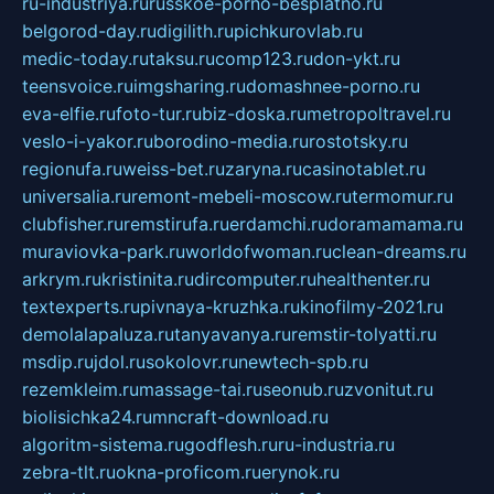
ru-industriya.ru
russkoe-porno-besplatno.ru
belgorod-day.ru
digilith.ru
pichkurovlab.ru
medic-today.ru
taksu.ru
comp123.ru
don-ykt.ru
teensvoice.ru
imgsharing.ru
domashnee-porno.ru
eva-elfie.ru
foto-tur.ru
biz-doska.ru
metropoltravel.ru
veslo-i-yakor.ru
borodino-media.ru
rostotsky.ru
regionufa.ru
weiss-bet.ru
zaryna.ru
casinotablet.ru
universalia.ru
remont-mebeli-moscow.ru
termomur.ru
clubfisher.ru
remstirufa.ru
erdamchi.ru
doramamama.ru
muraviovka-park.ru
worldofwoman.ru
clean-dreams.ru
arkrym.ru
kristinita.ru
dircomputer.ru
healthenter.ru
textexperts.ru
pivnaya-kruzhka.ru
kinofilmy-2021.ru
demolalapaluza.ru
tanyavanya.ru
remstir-tolyatti.ru
msdip.ru
jdol.ru
sokolovr.ru
newtech-spb.ru
rezemkleim.ru
massage-tai.ru
seonub.ru
zvonitut.ru
biolisichka24.ru
mncraft-download.ru
algoritm-sistema.ru
godflesh.ru
ru-industria.ru
zebra-tlt.ru
okna-proficom.ru
erynok.ru