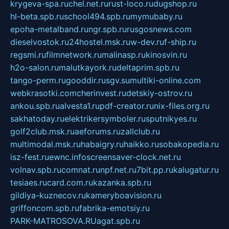
krygeva-spa.ru
chel.net.ru
rust-loco.ru
dugshop.ru
hl-beta.spb.ru
school494.spb.ru
mymubaby.ru
epoha-metalband.ru
ngr.spb.ru
rusgosnews.com
dieselvostok.ru
24hostel.msk.ru
w-dev.ru
f-ship.ru
regsmi.ru
filmnetwork.ru
malinasp.ru
kinosvin.ru
h2o-salon.ru
malutkayork.ru
deltaprim.spb.ru
tango-perm.ru
gooddir.ru
sgv.su
multiki-online.com
webkrasotki.com
cherinvest.ru
detskiy-ostrov.ru
ankou.spb.ru
alvesta1.ru
pdf-creator.ru
nix-files.org.ru
sakhatoday.ru
elektrikersymboler.ru
sputnikyes.ru
golf2club.msk.ru
aeforums.ru
zallclub.ru
multimodal.msk.ru
habaigry.ru
haikko.ru
sobakopedia.ru
isz-fest.ru
ewnc.info
screensaver-clock.net.ru
volnav.spb.ru
comnat.ru
npf.net.ru
7bit.pp.ru
kalugatur.ru
tesiaes.ru
card.com.ru
kazanka.spb.ru
gildiya-kuznecov.ru
kameryboavision.ru
griffoncom.spb.ru
fabrika-emotsiy.ru
PARK-MATROSOVA.RU
agat.spb.ru