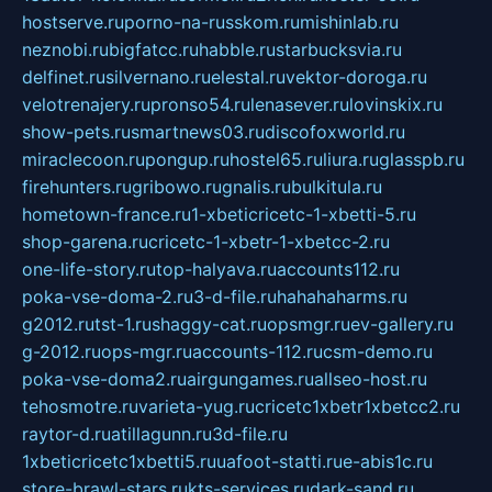
hostserve.ru
porno-na-russkom.ru
mishinlab.ru
neznobi.ru
bigfatcc.ru
habble.ru
starbucksvia.ru
delfinet.ru
silvernano.ru
elestal.ru
vektor-doroga.ru
velotrenajery.ru
pronso54.ru
lenasever.ru
lovinskix.ru
show-pets.ru
smartnews03.ru
discofoxworld.ru
miraclecoon.ru
pongup.ru
hostel65.ru
liura.ru
glasspb.ru
firehunters.ru
gribowo.ru
gnalis.ru
bulkitula.ru
hometown-france.ru
1-xbeticricetc-1-xbetti-5.ru
shop-garena.ru
cricetc-1-xbetr-1-xbetcc-2.ru
one-life-story.ru
top-halyava.ru
accounts112.ru
poka-vse-doma-2.ru
3-d-file.ru
hahahaharms.ru
g2012.ru
tst-1.ru
shaggy-cat.ru
opsmgr.ru
ev-gallery.ru
g-2012.ru
ops-mgr.ru
accounts-112.ru
csm-demo.ru
poka-vse-doma2.ru
airgungames.ru
allseo-host.ru
tehosmotre.ru
varieta-yug.ru
cricetc1xbetr1xbetcc2.ru
raytor-d.ru
atillagunn.ru
3d-file.ru
1xbeticricetc1xbetti5.ru
uafoot-statti.ru
e-abis1c.ru
store-brawl-stars.ru
kts-services.ru
dark-sand.ru