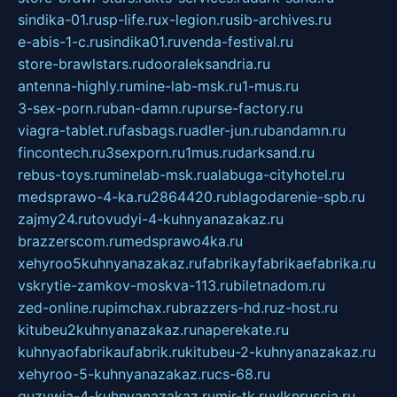
sindika-01.ru
sp-life.ru
x-legion.ru
sib-archives.ru
e-abis-1-c.ru
sindika01.ru
venda-festival.ru
store-brawlstars.ru
dooraleksandria.ru
antenna-highly.ru
mine-lab-msk.ru
1-mus.ru
3-sex-porn.ru
ban-damn.ru
purse-factory.ru
viagra-tablet.ru
fasbags.ru
adler-jun.ru
bandamn.ru
fincontech.ru
3sexporn.ru
1mus.ru
darksand.ru
rebus-toys.ru
minelab-msk.ru
alabuga-cityhotel.ru
medsprawo-4-ka.ru
2864420.ru
blagodarenie-spb.ru
zajmy24.ru
tovudyi-4-kuhnyanazakaz.ru
brazzerscom.ru
medsprawo4ka.ru
xehyroo5kuhnyanazakaz.ru
fabrikayfabrikaefabrika.ru
vskrytie-zamkov-moskva-113.ru
biletnadom.ru
zed-online.ru
pimchax.ru
brazzers-hd.ru
z-host.ru
kitubeu2kuhnyanazakaz.ru
naperekate.ru
kuhnyaofabrikaufabrik.ru
kitubeu-2-kuhnyanazakaz.ru
xehyroo-5-kuhnyanazakaz.ru
cs-68.ru
guzywia-4-kuhnyanazakaz.ru
mir-tk.ru
vlknrussia.ru