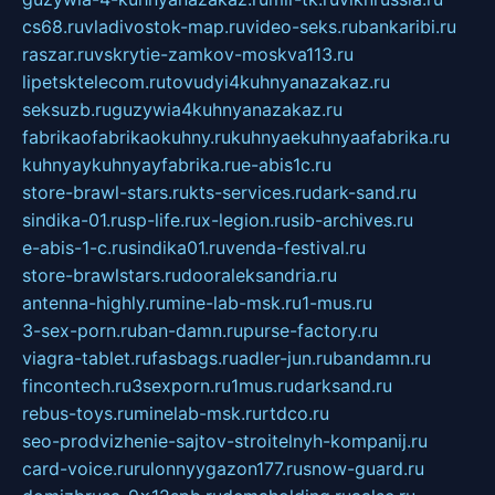
cs68.ru
vladivostok-map.ru
video-seks.ru
bankaribi.ru
raszar.ru
vskrytie-zamkov-moskva113.ru
lipetsktelecom.ru
tovudyi4kuhnyanazakaz.ru
seksuzb.ru
guzywia4kuhnyanazakaz.ru
fabrikaofabrikaokuhny.ru
kuhnyaekuhnyaafabrika.ru
kuhnyaykuhnyayfabrika.ru
e-abis1c.ru
store-brawl-stars.ru
kts-services.ru
dark-sand.ru
sindika-01.ru
sp-life.ru
x-legion.ru
sib-archives.ru
e-abis-1-c.ru
sindika01.ru
venda-festival.ru
store-brawlstars.ru
dooraleksandria.ru
antenna-highly.ru
mine-lab-msk.ru
1-mus.ru
3-sex-porn.ru
ban-damn.ru
purse-factory.ru
viagra-tablet.ru
fasbags.ru
adler-jun.ru
bandamn.ru
fincontech.ru
3sexporn.ru
1mus.ru
darksand.ru
rebus-toys.ru
minelab-msk.ru
rtdco.ru
seo-prodvizhenie-sajtov-stroitelnyh-kompanij.ru
card-voice.ru
rulonnyygazon177.ru
snow-guard.ru