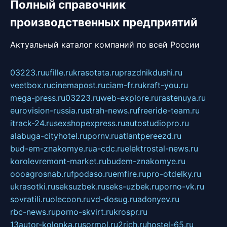
Полный справочник
производственных предприятий
Актуальный каталог компаний по всей России
03223.ru
ufille.ru
krasotata.ru
prazdnikdushi.ru
veetbox.ru
cinemapost.ru
ciam-fr.ru
kraft-you.ru
mega-press.ru
03223.ru
web-explore.ru
rastenuya.ru
eurovision-russia.ru
strah-news.ru
freeride-team.ru
itrack-24.ru
sexshopexpress.ru
autostudiopro.ru
alabuga-cityhotel.ru
pornv.ru
atlantpereezd.ru
bud-em-znakomye.ru
a-cdc.ru
elektrostal-news.ru
korolevremont-market.ru
budem-znakomye.ru
oooagrosnab.ru
fpodaso.ru
emfire.ru
pro-otdelky.ru
ukrasotki.ru
seksuzbek.ru
seks-uzbek.ru
porno-vk.ru
sovratili.ru
olecoon.ru
vd-dosug.ru
adonyev.ru
rbc-news.ru
porno-skvirt.ru
krospr.ru
13autor-kolonka.ru
sormol.ru
2rich.ru
hostel-65.ru