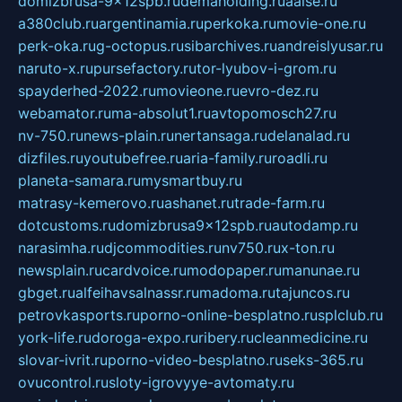
domizbrusa-9x12spb.ru
demaholding.ru
aalse.ru
a380club.ru
argentinamia.ru
perkoka.ru
movie-one.ru
perk-oka.ru
g-octopus.ru
sibarchives.ru
andreislyusar.ru
naruto-x.ru
pursefactory.ru
tor-lyubov-i-grom.ru
spayderhed-2022.ru
movieone.ru
evro-dez.ru
webamator.ru
ma-absolut1.ru
avtopomosch27.ru
nv-750.ru
news-plain.ru
nertansaga.ru
delanalad.ru
dizfiles.ru
youtubefree.ru
aria-family.ru
roadli.ru
planeta-samara.ru
mysmartbuy.ru
matrasy-kemerovo.ru
ashanet.ru
trade-farm.ru
dotcustoms.ru
domizbrusa9x12spb.ru
autodamp.ru
narasimha.ru
djcommodities.ru
nv750.ru
x-ton.ru
newsplain.ru
cardvoice.ru
modopaper.ru
manunae.ru
gbget.ru
alfeihavsalnassr.ru
madoma.ru
tajuncos.ru
petrovkasports.ru
porno-online-besplatno.ru
splclub.ru
york-life.ru
doroga-expo.ru
ribery.ru
cleanmedicine.ru
slovar-ivrit.ru
porno-video-besplatno.ru
seks-365.ru
ovucontrol.ru
sloty-igrovyye-avtomaty.ru