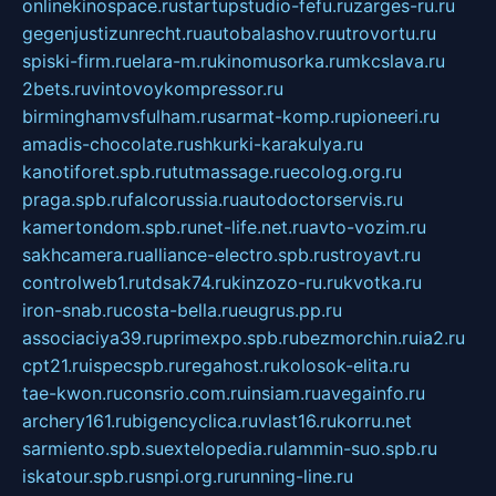
onlinekinospace.ru
startupstudio-fefu.ru
zarges-ru.ru
gegenjustizunrecht.ru
autobalashov.ru
utrovortu.ru
spiski-firm.ru
elara-m.ru
kinomusorka.ru
mkcslava.ru
2bets.ru
vintovoykompressor.ru
birminghamvsfulham.ru
sarmat-komp.ru
pioneeri.ru
amadis-chocolate.ru
shkurki-karakulya.ru
kanotiforet.spb.ru
tutmassage.ru
ecolog.org.ru
praga.spb.ru
falcorussia.ru
autodoctorservis.ru
kamertondom.spb.ru
net-life.net.ru
avto-vozim.ru
sakhcamera.ru
alliance-electro.spb.ru
stroyavt.ru
controlweb1.ru
tdsak74.ru
kinzozo-ru.ru
kvotka.ru
iron-snab.ru
costa-bella.ru
eugrus.pp.ru
associaciya39.ru
primexpo.spb.ru
bezmorchin.ru
ia2.ru
cpt21.ru
ispecspb.ru
regahost.ru
kolosok-elita.ru
tae-kwon.ru
consrio.com.ru
insiam.ru
avegainfo.ru
archery161.ru
bigencyclica.ru
vlast16.ru
korru.net
sarmiento.spb.su
extelopedia.ru
lammin-suo.spb.ru
iskatour.spb.ru
snpi.org.ru
running-line.ru