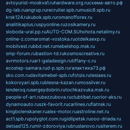
avtoyurist-moskva1.ru
hardware.org.ru
схема-авто.рф
dg-lab.ru
angrup.ru
recruiter.spb.ru
music8.spb.ru
krsk124.ru
kubok.spb.ru
romanofforex.ru
analitikaplus.ru
spyonline.ru
zosikamery.ru
sloboda-ural.pp.ru
AUTO-COM.SU
hohota.net
alimy.ru
online-z.com
aromat-vostoka.ru
otdelkaexp.ru
mobilvest.ru
bbd.net.ru
mebelshop.msk.ru
smp-forum.ru
bastion-td.ru
kosmoscreative.ru
avrmotors.ru
art-galadesign.ru
tiffany-c.ru
ecostep-samara.ru
d-p.spb.ru
галактика73.рф
sko.com.ru
davitamebel-spb.ru
fotsis.ru
tesiaes.ru
kokoroyari.spb.ru
blesna-kazan.ru
mossilver.ru
lenderoq.ru
sergeydobrin.ru
tochkazvuka.msk.ru
people-of-art.ru
bezzubova.ru
clubtibet.ru
orior-aks.ru
dynamoauto.ru
szk-favorit.ru
carlines.ru
flatnsk.ru
kingbolenskaner.ru
alex-motor.ru
astroline.net.ru
act1.spb.ru
polyglot.com.ru
gidlipetsk.ru
ooo-driada.ru
detsad125.ru
mir-zdoroviya.ru
bruslanovo.ru
siterem.ru