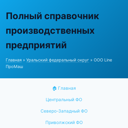
Полный справочник
производственных
предприятий
Главная
»
Уральский федеральный округ
» ООО Line
ПроМаш
🏠 Главная
Центральный ФО
Северо-Западный ФО
Приволжский ФО