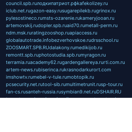
council.spb.ru
лодкипатриот.рф
kafekolizey.ru
iclub.net.ru
gazon-easy.ru
sugarepilekb.ru
grinox.ru
pylesostineco.ru
msts-ozarenie.ru
kameryjooan.ru
artemovskij.ru
dopler.spb.ru
aid70.ru
metall-perm.ru
ndm.msk.ru
ratingzooshop.ru
apiaccess.ru
globalautotrade.info
bezverhovskoe.ru
drsschool.ru
ZOOSMART.SPB.RU
dalakony.ru
medikijob.ru
remontt.spb.ru
photostudia.spb.ru
myragon.ru
terramia.ru
academy62.ru
gardengallereya.ru
rti.com.ru
artem-news.ru
biserinca.ru
krasnodarkurort.com
imshowtv.ru
mebel-v-tule.ru
mobtopik.ru
pcsecurity.net.ru
tool-sib.ru
multimetrunit.ru
sp-tour.ru
fan-cs.ru
santeh-russia.ru
symbian9.net.ru
DSHAIR.RU
tmmotors.spb.ru
xjocuricopii.com
musavtomat.msk.ru
obustrojdom.ru
sovetcik.ru
ybaranovskaya.ru
ppknews.ru
cult-alshei.ru
JAPANRUSSIA.RU
proekciyamebel.ru
imper-finans.ru
rim.org.ru
glamourai.ru
brassminus.ru
zabor-pro.ru
ftn.pp.ru