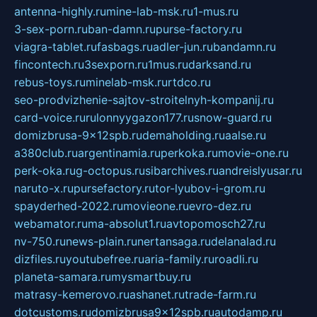
antenna-highly.ru
mine-lab-msk.ru
1-mus.ru
3-sex-porn.ru
ban-damn.ru
purse-factory.ru
viagra-tablet.ru
fasbags.ru
adler-jun.ru
bandamn.ru
fincontech.ru
3sexporn.ru
1mus.ru
darksand.ru
rebus-toys.ru
minelab-msk.ru
rtdco.ru
seo-prodvizhenie-sajtov-stroitelnyh-kompanij.ru
card-voice.ru
rulonnyygazon177.ru
snow-guard.ru
domizbrusa-9x12spb.ru
demaholding.ru
aalse.ru
a380club.ru
argentinamia.ru
perkoka.ru
movie-one.ru
perk-oka.ru
g-octopus.ru
sibarchives.ru
andreislyusar.ru
naruto-x.ru
pursefactory.ru
tor-lyubov-i-grom.ru
spayderhed-2022.ru
movieone.ru
evro-dez.ru
webamator.ru
ma-absolut1.ru
avtopomosch27.ru
nv-750.ru
news-plain.ru
nertansaga.ru
delanalad.ru
dizfiles.ru
youtubefree.ru
aria-family.ru
roadli.ru
planeta-samara.ru
mysmartbuy.ru
matrasy-kemerovo.ru
ashanet.ru
trade-farm.ru
dotcustoms.ru
domizbrusa9x12spb.ru
autodamp.ru