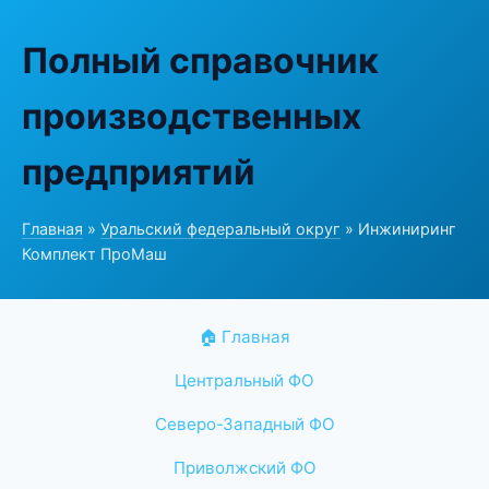
Полный справочник
производственных
предприятий
Главная
»
Уральский федеральный округ
» Инжиниринг
Комплект ПроМаш
🏠 Главная
Центральный ФО
Северо-Западный ФО
Приволжский ФО