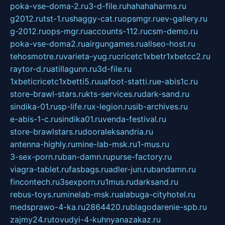
poka-vse-doma-2.ru
3-d-file.ru
hahahaharms.ru
g2012.ru
tst-1.ru
shaggy-cat.ru
opsmgr.ru
ev-gallery.ru
g-2012.ru
ops-mgr.ru
accounts-112.ru
csm-demo.ru
poka-vse-doma2.ru
airgungames.ru
allseo-host.ru
tehosmotre.ru
varieta-yug.ru
cricetc1xbetr1xbetcc2.ru
raytor-d.ru
atillagunn.ru
3d-file.ru
1xbeticricetc1xbetti5.ru
uafoot-statti.ru
e-abis1c.ru
store-brawl-stars.ru
kts-services.ru
dark-sand.ru
sindika-01.ru
sp-life.ru
x-legion.ru
sib-archives.ru
e-abis-1-c.ru
sindika01.ru
venda-festival.ru
store-brawlstars.ru
dooraleksandria.ru
antenna-highly.ru
mine-lab-msk.ru
1-mus.ru
3-sex-porn.ru
ban-damn.ru
purse-factory.ru
viagra-tablet.ru
fasbags.ru
adler-jun.ru
bandamn.ru
fincontech.ru
3sexporn.ru
1mus.ru
darksand.ru
rebus-toys.ru
minelab-msk.ru
alabuga-cityhotel.ru
medsprawo-4-ka.ru
2864420.ru
blagodarenie-spb.ru
zajmy24.ru
tovudyi-4-kuhnyanazakaz.ru