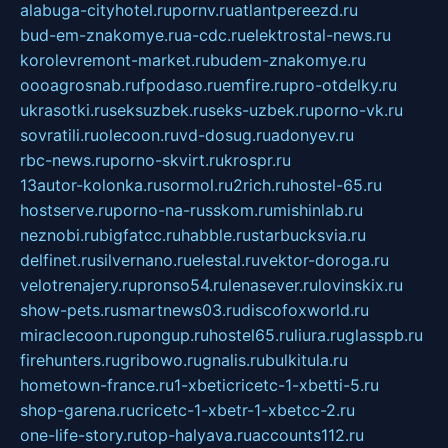
alabuga-cityhotel.ru
pornv.ru
atlantpereezd.ru
bud-em-znakomye.ru
a-cdc.ru
elektrostal-news.ru
korolevremont-market.ru
budem-znakomye.ru
oooagrosnab.ru
fpodaso.ru
emfire.ru
pro-otdelky.ru
ukrasotki.ru
seksuzbek.ru
seks-uzbek.ru
porno-vk.ru
sovratili.ru
olecoon.ru
vd-dosug.ru
adonyev.ru
rbc-news.ru
porno-skvirt.ru
krospr.ru
13autor-kolonka.ru
sormol.ru
2rich.ru
hostel-65.ru
hostserve.ru
porno-na-russkom.ru
mishinlab.ru
neznobi.ru
bigfatcc.ru
habble.ru
starbucksvia.ru
delfinet.ru
silvernano.ru
elestal.ru
vektor-doroga.ru
velotrenajery.ru
pronso54.ru
lenasever.ru
lovinskix.ru
show-pets.ru
smartnews03.ru
discofoxworld.ru
miraclecoon.ru
pongup.ru
hostel65.ru
liura.ru
glasspb.ru
firehunters.ru
gribowo.ru
gnalis.ru
bulkitula.ru
hometown-france.ru
1-xbeticricetc-1-xbetti-5.ru
shop-garena.ru
cricetc-1-xbetr-1-xbetcc-2.ru
one-life-story.ru
top-halyava.ru
accounts112.ru