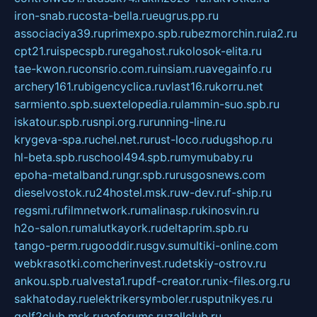
iron-snab.ru
costa-bella.ru
eugrus.pp.ru
associaciya39.ru
primexpo.spb.ru
bezmorchin.ru
ia2.ru
cpt21.ru
ispecspb.ru
regahost.ru
kolosok-elita.ru
tae-kwon.ru
consrio.com.ru
insiam.ru
avegainfo.ru
archery161.ru
bigencyclica.ru
vlast16.ru
korru.net
sarmiento.spb.su
extelopedia.ru
lammin-suo.spb.ru
iskatour.spb.ru
snpi.org.ru
running-line.ru
krygeva-spa.ru
chel.net.ru
rust-loco.ru
dugshop.ru
hl-beta.spb.ru
school494.spb.ru
mymubaby.ru
epoha-metalband.ru
ngr.spb.ru
rusgosnews.com
dieselvostok.ru
24hostel.msk.ru
w-dev.ru
f-ship.ru
regsmi.ru
filmnetwork.ru
malinasp.ru
kinosvin.ru
h2o-salon.ru
malutkayork.ru
deltaprim.spb.ru
tango-perm.ru
gooddir.ru
sgv.su
multiki-online.com
webkrasotki.com
cherinvest.ru
detskiy-ostrov.ru
ankou.spb.ru
alvesta1.ru
pdf-creator.ru
nix-files.org.ru
sakhatoday.ru
elektrikersymboler.ru
sputnikyes.ru
golf2club.msk.ru
aeforums.ru
zallclub.ru