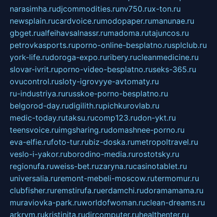
narasimha.ru
djcommodities.ru
nv750.ru
x-ton.ru
newsplain.ru
cardvoice.ru
modopaper.ru
manunae.ru
gbget.ru
alfeihavsalnassr.ru
madoma.ru
tajuncos.ru
petrovkasports.ru
porno-online-besplatno.ru
splclub.ru
york-life.ru
doroga-expo.ru
ribery.ru
cleanmedicine.ru
slovar-ivrit.ru
porno-video-besplatno.ru
seks-365.ru
ovucontrol.ru
sloty-igrovyye-avtomaty.ru
ru-industriya.ru
russkoe-porno-besplatno.ru
belgorod-day.ru
digilith.ru
pichkurovlab.ru
medic-today.ru
taksu.ru
comp123.ru
don-ykt.ru
teensvoice.ru
imgsharing.ru
domashnee-porno.ru
eva-elfie.ru
foto-tur.ru
biz-doska.ru
metropoltravel.ru
veslo-i-yakor.ru
borodino-media.ru
rostotsky.ru
regionufa.ru
weiss-bet.ru
zaryna.ru
casinotablet.ru
universalia.ru
remont-mebeli-moscow.ru
termomur.ru
clubfisher.ru
remstirufa.ru
erdamchi.ru
doramamama.ru
muraviovka-park.ru
worldofwoman.ru
clean-dreams.ru
arkrym.ru
kristinita.ru
dircomputer.ru
healthenter.ru