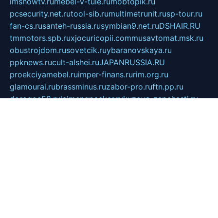
imshowtv.ru
mebel-v-tule.ru
mobtopik.ru
pcsecurity.net.ru
tool-sib.ru
multimetrunit.ru
sp-tour.ru
fan-cs.ru
santeh-russia.ru
symbian9.net.ru
DSHAIR.RU
tmmotors.spb.ru
xjocuricopii.com
musavtomat.msk.ru
obustrojdom.ru
sovetcik.ru
ybaranovskaya.ru
ppknews.ru
cult-alshei.ru
JAPANRUSSIA.RU
proekciyamebel.ru
imper-finans.ru
rim.org.ru
glamourai.ru
brassminus.ru
zabor-pro.ru
ftn.pp.ru
dorogoe58.ru
laimengpacker.ru
kuzova-zapchasti.ru
sageerp.ru
taxodrom.ru
dsrazvitie.ru
hardcity.net.ru
ratinghomegames.ru
topservice25.ru
gubernyan.ru
gtglasslined.ru
ii4.ru
tssport.spb.ru
andorra24.com
blackwallstreet.ru
oboimos.ru
optim-doors.com.ru
ikuch.ru
nycr.org.ru
npa21.ru
vremya-ch.spb.ru
desert000.ru
ivtorgi.ru
ifiori.ru
catalog-statei.ru
dcv.org.ru
spetsmaster174.ru
ipkameryhiseeu.ru
dum26.ru
ruspol.spb.ru
fr-opendp.ru
kam-solnyshko.ru
cheyenne-arapaho.ru
sevzapmetal.spb.ru