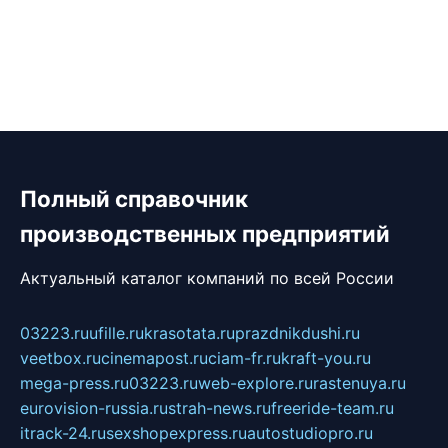
Полный справочник
производственных предприятий
Актуальный каталог компаний по всей России
03223.ru
ufille.ru
krasotata.ru
prazdnikdushi.ru
veetbox.ru
cinemapost.ru
ciam-fr.ru
kraft-you.ru
mega-press.ru
03223.ru
web-explore.ru
rastenuya.ru
eurovision-russia.ru
strah-news.ru
freeride-team.ru
itrack-24.ru
sexshopexpress.ru
autostudiopro.ru