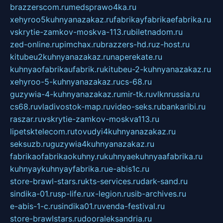
brazzerscom.ru
medsprawo4ka.ru
xehyroo5kuhnyanazakaz.ru
fabrikayfabrikaefabrika.ru
vskrytie-zamkov-moskva-113.ru
biletnadom.ru
zed-online.ru
pimchax.ru
brazzers-hd.ru
z-host.ru
kitubeu2kuhnyanazakaz.ru
naperekate.ru
kuhnyaofabrikaufabrik.ru
kitubeu-2-kuhnyanazakaz.ru
xehyroo-5-kuhnyanazakaz.ru
cs-68.ru
guzywia-4-kuhnyanazakaz.ru
mir-tk.ru
vlknrussia.ru
cs68.ru
vladivostok-map.ru
video-seks.ru
bankaribi.ru
raszar.ru
vskrytie-zamkov-moskva113.ru
lipetsktelecom.ru
tovudyi4kuhnyanazakaz.ru
seksuzb.ru
guzywia4kuhnyanazakaz.ru
fabrikaofabrikaokuhny.ru
kuhnyaekuhnyaafabrika.ru
kuhnyaykuhnyayfabrika.ru
e-abis1c.ru
store-brawl-stars.ru
kts-services.ru
dark-sand.ru
sindika-01.ru
sp-life.ru
x-legion.ru
sib-archives.ru
e-abis-1-c.ru
sindika01.ru
venda-festival.ru
store-brawlstars.ru
dooraleksandria.ru