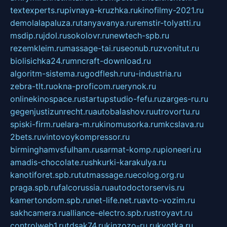
textexperts.ru
pivnaya-kruzhka.ru
kinofilmy-2021.ru
demolalapaluza.ru
tanyavanya.ru
remstir-tolyatti.ru
msdip.ru
jdol.ru
sokolovr.ru
newtech-spb.ru
rezemkleim.ru
massage-tai.ru
seonub.ru
zvonitut.ru
biolisichka24.ru
mncraft-download.ru
algoritm-sistema.ru
godflesh.ru
ru-industria.ru
zebra-tlt.ru
okna-proficom.ru
erynok.ru
onlinekinospace.ru
startupstudio-fefu.ru
zarges-ru.ru
gegenjustizunrecht.ru
autobalashov.ru
utrovortu.ru
spiski-firm.ru
elara-m.ru
kinomusorka.ru
mkcslava.ru
2bets.ru
vintovoykompressor.ru
birminghamvsfulham.ru
sarmat-komp.ru
pioneeri.ru
amadis-chocolate.ru
shkurki-karakulya.ru
kanotiforet.spb.ru
tutmassage.ru
ecolog.org.ru
praga.spb.ru
falcorussia.ru
autodoctorservis.ru
kamertondom.spb.ru
net-life.net.ru
avto-vozim.ru
sakhcamera.ru
alliance-electro.spb.ru
stroyavt.ru
controlweb1.ru
tdsak74.ru
kinzozo-ru.ru
kvotka.ru