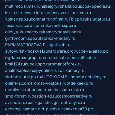
multimodal.msk.ru
habaigry.ru
haikko.ru
sobakopedia.ru
isz-fest.ru
ewnc.info
screensaver-clock.net.ru
volnav.spb.ru
comnat.ru
npf.net.ru
7bit.pp.ru
kalugatur.ru
tesiaes.ru
card.com.ru
kazanka.spb.ru
gildiya-kuznecov.ru
kameryboavision.ru
griffoncom.spb.ru
fabrika-emotsiy.ru
PARK-MATROSOVA.RU
agat.spb.ru
avtoyurist-moskva1.ru
hardware.org.ru
схема-авто.рф
dg-lab.ru
angrup.ru
recruiter.spb.ru
music8.spb.ru
krsk124.ru
kubok.spb.ru
romanofforex.ru
analitikaplus.ru
spyonline.ru
zosikamery.ru
sloboda-ural.pp.ru
AUTO-COM.SU
hohota.net
alimy.ru
online-z.com
aromat-vostoka.ru
otdelkaexp.ru
mobilvest.ru
bbd.net.ru
mebelshop.msk.ru
smp-forum.ru
bastion-td.ru
kosmoscreative.ru
avrmotors.ru
art-galadesign.ru
tiffany-c.ru
ecostep-samara.ru
d-p.spb.ru
галактика73.рф