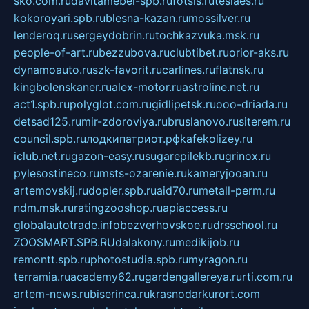
sko.com.ru
davitamebel-spb.ru
fotsis.ru
tesiaes.ru
kokoroyari.spb.ru
blesna-kazan.ru
mossilver.ru
lenderoq.ru
sergeydobrin.ru
tochkazvuka.msk.ru
people-of-art.ru
bezzubova.ru
clubtibet.ru
orior-aks.ru
dynamoauto.ru
szk-favorit.ru
carlines.ru
flatnsk.ru
kingbolenskaner.ru
alex-motor.ru
astroline.net.ru
act1.spb.ru
polyglot.com.ru
gidlipetsk.ru
ooo-driada.ru
detsad125.ru
mir-zdoroviya.ru
bruslanovo.ru
siterem.ru
council.spb.ru
лодкипатриот.рф
kafekolizey.ru
iclub.net.ru
gazon-easy.ru
sugarepilekb.ru
grinox.ru
pylesostineco.ru
msts-ozarenie.ru
kameryjooan.ru
artemovskij.ru
dopler.spb.ru
aid70.ru
metall-perm.ru
ndm.msk.ru
ratingzooshop.ru
apiaccess.ru
globalautotrade.info
bezverhovskoe.ru
drsschool.ru
ZOOSMART.SPB.RU
dalakony.ru
medikijob.ru
remontt.spb.ru
photostudia.spb.ru
myragon.ru
terramia.ru
academy62.ru
gardengallereya.ru
rti.com.ru
artem-news.ru
biserinca.ru
krasnodarkurort.com