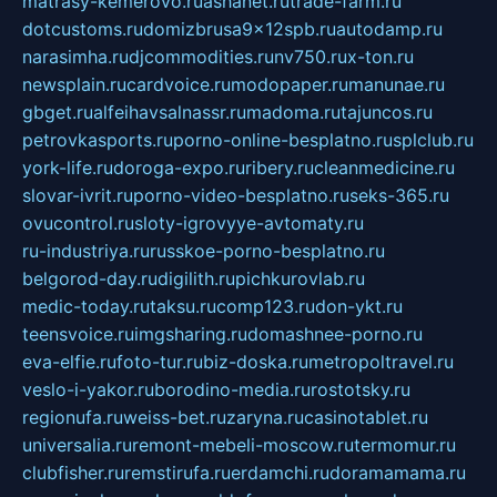
matrasy-kemerovo.ru
ashanet.ru
trade-farm.ru
dotcustoms.ru
domizbrusa9x12spb.ru
autodamp.ru
narasimha.ru
djcommodities.ru
nv750.ru
x-ton.ru
newsplain.ru
cardvoice.ru
modopaper.ru
manunae.ru
gbget.ru
alfeihavsalnassr.ru
madoma.ru
tajuncos.ru
petrovkasports.ru
porno-online-besplatno.ru
splclub.ru
york-life.ru
doroga-expo.ru
ribery.ru
cleanmedicine.ru
slovar-ivrit.ru
porno-video-besplatno.ru
seks-365.ru
ovucontrol.ru
sloty-igrovyye-avtomaty.ru
ru-industriya.ru
russkoe-porno-besplatno.ru
belgorod-day.ru
digilith.ru
pichkurovlab.ru
medic-today.ru
taksu.ru
comp123.ru
don-ykt.ru
teensvoice.ru
imgsharing.ru
domashnee-porno.ru
eva-elfie.ru
foto-tur.ru
biz-doska.ru
metropoltravel.ru
veslo-i-yakor.ru
borodino-media.ru
rostotsky.ru
regionufa.ru
weiss-bet.ru
zaryna.ru
casinotablet.ru
universalia.ru
remont-mebeli-moscow.ru
termomur.ru
clubfisher.ru
remstirufa.ru
erdamchi.ru
doramamama.ru