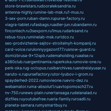
store-brawlstars.ru
dooraleksandria.ru
antenna-highly.ru
mine-lab-msk.ru
1-mus.ru
3-sex-porn.ru
ban-damn.ru
purse-factory.ru
viagra-tablet.ru
fasbags.ru
adler-jun.ru
bandamn.ru
fincontech.ru
3sexporn.ru
1mus.ru
darksand.ru
rebus-toys.ru
minelab-msk.ru
rtdco.ru
seo-prodvizhenie-sajtov-stroitelnyh-kompanij.ru
card-voice.ru
rulonnyygazon177.ru
snow-guard.ru
domizbrusa-9x12spb.ru
demaholding.ru
aalse.ru
a380club.ru
argentinamia.ru
perkoka.ru
movie-one.ru
perk-oka.ru
g-octopus.ru
sibarchives.ru
andreislyusar.ru
naruto-x.ru
pursefactory.ru
tor-lyubov-i-grom.ru
spayderhed-2022.ru
movieone.ru
evro-dez.ru
webamator.ru
ma-absolut1.ru
avtopomosch27.ru
nv-750.ru
news-plain.ru
nertansaga.ru
delanalad.ru
dizfiles.ru
youtubefree.ru
aria-family.ru
roadli.ru
planeta-samara.ru
mysmartbuy.ru