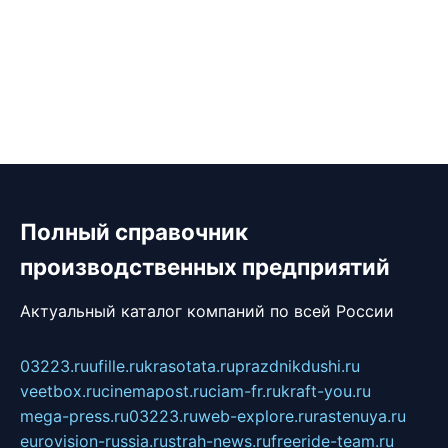
Полный справочник
производственных предприятий
Актуальный каталог компаний по всей России
03223.ru
ufille.ru
krasotata.ru
prazdnikdushi.ru
veetbox.ru
cinemapost.ru
ciam-fr.ru
kraft-you.ru
mega-press.ru
03223.ru
web-explore.ru
rastenuya.ru
eurovision-russia.ru
strah-news.ru
freeride-team.ru