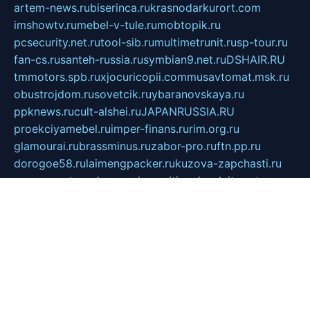
artem-news.ru
biserinca.ru
krasnodarkurort.com
imshowtv.ru
mebel-v-tule.ru
mobtopik.ru
pcsecurity.net.ru
tool-sib.ru
multimetrunit.ru
sp-tour.ru
fan-cs.ru
santeh-russia.ru
symbian9.net.ru
DSHAIR.RU
tmmotors.spb.ru
xjocuricopii.com
musavtomat.msk.ru
obustrojdom.ru
sovetcik.ru
ybaranovskaya.ru
ppknews.ru
cult-alshei.ru
JAPANRUSSIA.RU
proekciyamebel.ru
imper-finans.ru
rim.org.ru
glamourai.ru
brassminus.ru
zabor-pro.ru
ftn.pp.ru
dorogoe58.ru
laimengpacker.ru
kuzova-zapchasti.ru
sageerp.ru
taxodrom.ru
dsrazvitie.ru
hardcity.net.ru
ratinghomegames.ru
topservice25.ru
gubernyan.ru
gtglasslined.ru
ii4.ru
tssport.spb.ru
andorra24.com
blackwallstreet.ru
oboimos.ru
optim-doors.com.ru
ikuch.ru
nycr.org.ru
npa21.ru
vremya-ch.spb.ru
desert000.ru
ivtorgi.ru
ifiori.ru
catalog-statei.ru
dcv.org.ru
spetsmaster174.ru
ipkameryhiseeu.ru
dum26.ru
ruspol.spb.ru
fr-opendp.ru
kam-solnyshko.ru