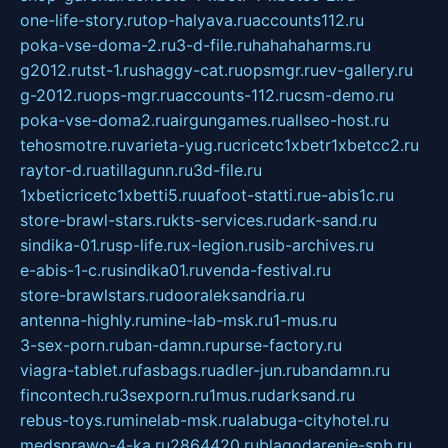
one-life-story.ru
top-halyava.ru
accounts112.ru
poka-vse-doma-2.ru
3-d-file.ru
hahahaharms.ru
g2012.ru
tst-1.ru
shaggy-cat.ru
opsmgr.ru
ev-gallery.ru
g-2012.ru
ops-mgr.ru
accounts-112.ru
csm-demo.ru
poka-vse-doma2.ru
airgungames.ru
allseo-host.ru
tehosmotre.ru
varieta-yug.ru
cricetc1xbetr1xbetcc2.ru
raytor-d.ru
atillagunn.ru
3d-file.ru
1xbeticricetc1xbetti5.ru
uafoot-statti.ru
e-abis1c.ru
store-brawl-stars.ru
kts-services.ru
dark-sand.ru
sindika-01.ru
sp-life.ru
x-legion.ru
sib-archives.ru
e-abis-1-c.ru
sindika01.ru
venda-festival.ru
store-brawlstars.ru
dooraleksandria.ru
antenna-highly.ru
mine-lab-msk.ru
1-mus.ru
3-sex-porn.ru
ban-damn.ru
purse-factory.ru
viagra-tablet.ru
fasbags.ru
adler-jun.ru
bandamn.ru
fincontech.ru
3sexporn.ru
1mus.ru
darksand.ru
rebus-toys.ru
minelab-msk.ru
alabuga-cityhotel.ru
medsprawo-4-ka.ru
2864420.ru
blagodarenie-spb.ru