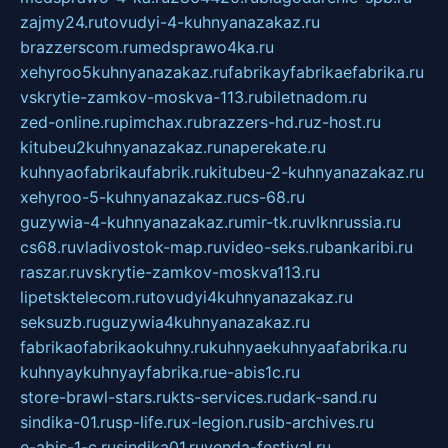
zajmy24.ru
tovudyi-4-kuhnyanazakaz.ru
brazzerscom.ru
medsprawo4ka.ru
xehyroo5kuhnyanazakaz.ru
fabrikayfabrikaefabrika.ru
vskrytie-zamkov-moskva-113.ru
biletnadom.ru
zed-online.ru
pimchax.ru
brazzers-hd.ru
z-host.ru
kitubeu2kuhnyanazakaz.ru
naperekate.ru
kuhnyaofabrikaufabrik.ru
kitubeu-2-kuhnyanazakaz.ru
xehyroo-5-kuhnyanazakaz.ru
cs-68.ru
guzywia-4-kuhnyanazakaz.ru
mir-tk.ru
vlknrussia.ru
cs68.ru
vladivostok-map.ru
video-seks.ru
bankaribi.ru
raszar.ru
vskrytie-zamkov-moskva113.ru
lipetsktelecom.ru
tovudyi4kuhnyanazakaz.ru
seksuzb.ru
guzywia4kuhnyanazakaz.ru
fabrikaofabrikaokuhny.ru
kuhnyaekuhnyaafabrika.ru
kuhnyaykuhnyayfabrika.ru
e-abis1c.ru
store-brawl-stars.ru
kts-services.ru
dark-sand.ru
sindika-01.ru
sp-life.ru
x-legion.ru
sib-archives.ru
e-abis-1-c.ru
sindika01.ru
venda-festival.ru