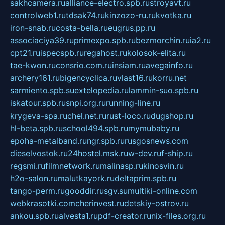
sakhcamera.ru
alliance-electro.spb.ru
stroyavt.ru
controlweb1.ru
tdsak74.ru
kinzozo-ru.ru
kvotka.ru
iron-snab.ru
costa-bella.ru
eugrus.pp.ru
associaciya39.ru
primexpo.spb.ru
bezmorchin.ru
ia2.ru
cpt21.ru
ispecspb.ru
regahost.ru
kolosok-elita.ru
tae-kwon.ru
consrio.com.ru
insiam.ru
avegainfo.ru
archery161.ru
bigencyclica.ru
vlast16.ru
korru.net
sarmiento.spb.su
extelopedia.ru
lammin-suo.spb.ru
iskatour.spb.ru
snpi.org.ru
running-line.ru
krygeva-spa.ru
chel.net.ru
rust-loco.ru
dugshop.ru
hl-beta.spb.ru
school494.spb.ru
mymubaby.ru
epoha-metalband.ru
ngr.spb.ru
rusgosnews.com
dieselvostok.ru
24hostel.msk.ru
w-dev.ru
f-ship.ru
regsmi.ru
filmnetwork.ru
malinasp.ru
kinosvin.ru
h2o-salon.ru
malutkayork.ru
deltaprim.spb.ru
tango-perm.ru
gooddir.ru
sgv.su
multiki-online.com
webkrasotki.com
cherinvest.ru
detskiy-ostrov.ru
ankou.spb.ru
alvesta1.ru
pdf-creator.ru
nix-files.org.ru