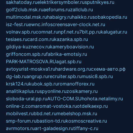
sakhatoday.ru
elektrikersymboler.ru
sputnikyes.ru
golf2club.msk.ru
aeforums.ru
zallclub.ru
multimodal.msk.ru
habaigry.ru
haikko.ru
sobakopedia.ru
isz-fest.ru
ewnc.info
screensaver-clock.net.ru
volnav.spb.ru
comnat.ru
npf.net.ru
7bit.pp.ru
kalugatur.ru
tesiaes.ru
card.com.ru
kazanka.spb.ru
gildiya-kuznecov.ru
kameryboavision.ru
griffoncom.spb.ru
fabrika-emotsiy.ru
PARK-MATROSOVA.RU
agat.spb.ru
avtoyurist-moskva1.ru
hardware.org.ru
схема-авто.рф
dg-lab.ru
angrup.ru
recruiter.spb.ru
music8.spb.ru
krsk124.ru
kubok.spb.ru
romanofforex.ru
analitikaplus.ru
spyonline.ru
zosikamery.ru
sloboda-ural.pp.ru
AUTO-COM.SU
hohota.net
alimy.ru
online-z.com
aromat-vostoka.ru
otdelkaexp.ru
mobilvest.ru
bbd.net.ru
mebelshop.msk.ru
smp-forum.ru
bastion-td.ru
kosmoscreative.ru
avrmotors.ru
art-galadesign.ru
tiffany-c.ru