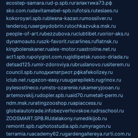
ecostep-samara.ru
d-p.spb.ru
галактика73.рф
sko.com.ru
davitamebel-spb.ru
fotsis.ru
tesiaes.ru
kokoroyari.spb.ru
blesna-kazan.ru
mossilver.ru
lenderoq.ru
sergeydobrin.ru
tochkazvuka.msk.ru
people-of-art.ru
bezzubova.ru
clubtibet.ru
orior-aks.ru
dynamoauto.ru
szk-favorit.ru
carlines.ru
flatnsk.ru
kingbolenskaner.ru
alex-motor.ru
astroline.net.ru
act1.spb.ru
polyglot.com.ru
gidlipetsk.ru
ooo-driada.ru
detsad125.ru
mir-zdoroviya.ru
bruslanovo.ru
siterem.ru
council.spb.ru
лодкипатриот.рф
kafekolizey.ru
iclub.net.ru
gazon-easy.ru
sugarepilekb.ru
grinox.ru
pylesostineco.ru
msts-ozarenie.ru
kameryjooan.ru
artemovskij.ru
dopler.spb.ru
aid70.ru
metall-perm.ru
ndm.msk.ru
ratingzooshop.ru
apiaccess.ru
globalautotrade.info
bezverhovskoe.ru
drsschool.ru
ZOOSMART.SPB.RU
dalakony.ru
medikijob.ru
remontt.spb.ru
photostudia.spb.ru
myragon.ru
terramia.ru
academy62.ru
gardengallereya.ru
rti.com.ru