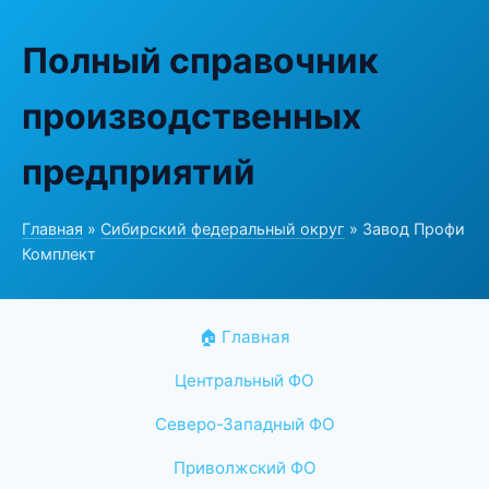
Полный справочник
производственных
предприятий
Главная
»
Сибирский федеральный округ
» Завод Профи
Комплект
🏠 Главная
Центральный ФО
Северо-Западный ФО
Приволжский ФО