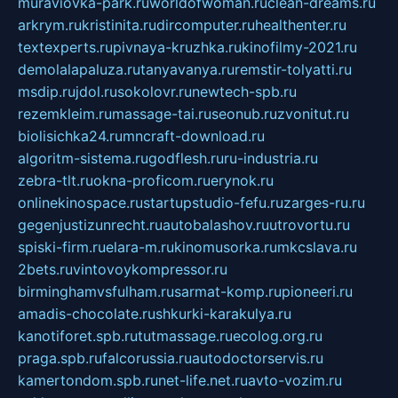
muraviovka-park.ru
worldofwoman.ru
clean-dreams.ru
arkrym.ru
kristinita.ru
dircomputer.ru
healthenter.ru
textexperts.ru
pivnaya-kruzhka.ru
kinofilmy-2021.ru
demolalapaluza.ru
tanyavanya.ru
remstir-tolyatti.ru
msdip.ru
jdol.ru
sokolovr.ru
newtech-spb.ru
rezemkleim.ru
massage-tai.ru
seonub.ru
zvonitut.ru
biolisichka24.ru
mncraft-download.ru
algoritm-sistema.ru
godflesh.ru
ru-industria.ru
zebra-tlt.ru
okna-proficom.ru
erynok.ru
onlinekinospace.ru
startupstudio-fefu.ru
zarges-ru.ru
gegenjustizunrecht.ru
autobalashov.ru
utrovortu.ru
spiski-firm.ru
elara-m.ru
kinomusorka.ru
mkcslava.ru
2bets.ru
vintovoykompressor.ru
birminghamvsfulham.ru
sarmat-komp.ru
pioneeri.ru
amadis-chocolate.ru
shkurki-karakulya.ru
kanotiforet.spb.ru
tutmassage.ru
ecolog.org.ru
praga.spb.ru
falcorussia.ru
autodoctorservis.ru
kamertondom.spb.ru
net-life.net.ru
avto-vozim.ru