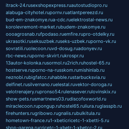
itrack-24.ru
sexshopexpress.ru
autostudiopro.ru
alabuga-cityhotel.ru
pornv.ru
atlantpereezd.ru
bud-em-znakomye.ru
a-cdc.ru
elektrostal-news.ru
korolevremont-market.ru
budem-znakomye.ru
oooagrosnab.ru
fpodaso.ru
emfire.ru
pro-otdelky.ru
ukrasotki.ru
seksuzbek.ru
seks-uzbek.ru
porno-vk.ru
sovratili.ru
olecoon.ru
vd-dosug.ru
adonyev.ru
rbc-news.ru
porno-skvirt.ru
krospr.ru
13autor-kolonka.ru
sormol.ru
2rich.ru
hostel-65.ru
hostserve.ru
porno-na-russkom.ru
mishinlab.ru
neznobi.ru
bigfatcc.ru
habble.ru
starbucksvia.ru
delfinet.ru
silvernano.ru
elestal.ru
vektor-doroga.ru
velotrenajery.ru
pronso54.ru
lenasever.ru
lovinskix.ru
show-pets.ru
smartnews03.ru
discofoxworld.ru
miraclecoon.ru
pongup.ru
hostel65.ru
liura.ru
glasspb.ru
firehunters.ru
gribowo.ru
gnalis.ru
bulkitula.ru
hometown-france.ru
1-xbeticricetc-1-xbetti-5.ru
shop-garena.ru
cricetc-1-xbetr-1-xbetcc-2.ru