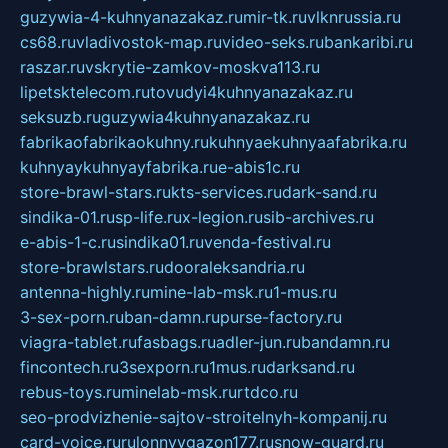
guzywia-4-kuhnyanazakaz.ru
mir-tk.ru
vlknrussia.ru
cs68.ru
vladivostok-map.ru
video-seks.ru
bankaribi.ru
raszar.ru
vskrytie-zamkov-moskva113.ru
lipetsktelecom.ru
tovudyi4kuhnyanazakaz.ru
seksuzb.ru
guzywia4kuhnyanazakaz.ru
fabrikaofabrikaokuhny.ru
kuhnyaekuhnyaafabrika.ru
kuhnyaykuhnyayfabrika.ru
e-abis1c.ru
store-brawl-stars.ru
kts-services.ru
dark-sand.ru
sindika-01.ru
sp-life.ru
x-legion.ru
sib-archives.ru
e-abis-1-c.ru
sindika01.ru
venda-festival.ru
store-brawlstars.ru
dooraleksandria.ru
antenna-highly.ru
mine-lab-msk.ru
1-mus.ru
3-sex-porn.ru
ban-damn.ru
purse-factory.ru
viagra-tablet.ru
fasbags.ru
adler-jun.ru
bandamn.ru
fincontech.ru
3sexporn.ru
1mus.ru
darksand.ru
rebus-toys.ru
minelab-msk.ru
rtdco.ru
seo-prodvizhenie-sajtov-stroitelnyh-kompanij.ru
card-voice.ru
rulonnyygazon177.ru
snow-guard.ru