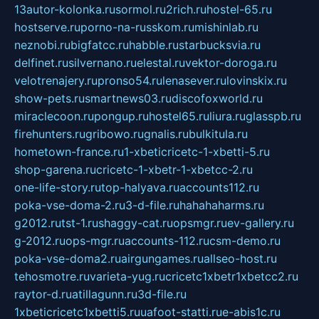
13autor-kolonka.ru
sormol.ru
2rich.ru
hostel-65.ru
hostserve.ru
porno-na-russkom.ru
mishinlab.ru
neznobi.ru
bigfatcc.ru
habble.ru
starbucksvia.ru
delfinet.ru
silvernano.ru
elestal.ru
vektor-doroga.ru
velotrenajery.ru
pronso54.ru
lenasever.ru
lovinskix.ru
show-pets.ru
smartnews03.ru
discofoxworld.ru
miraclecoon.ru
pongup.ru
hostel65.ru
liura.ru
glasspb.ru
firehunters.ru
gribowo.ru
gnalis.ru
bulkitula.ru
hometown-france.ru
1-xbeticricetc-1-xbetti-5.ru
shop-garena.ru
cricetc-1-xbetr-1-xbetcc-2.ru
one-life-story.ru
top-halyava.ru
accounts112.ru
poka-vse-doma-2.ru
3-d-file.ru
hahahaharms.ru
g2012.ru
tst-1.ru
shaggy-cat.ru
opsmgr.ru
ev-gallery.ru
g-2012.ru
ops-mgr.ru
accounts-112.ru
csm-demo.ru
poka-vse-doma2.ru
airgungames.ru
allseo-host.ru
tehosmotre.ru
varieta-yug.ru
cricetc1xbetr1xbetcc2.ru
raytor-d.ru
atillagunn.ru
3d-file.ru
1xbeticricetc1xbetti5.ru
uafoot-statti.ru
e-abis1c.ru