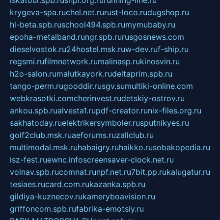
krygeva-spa.ru
chel.net.ru
rust-loco.ru
dugshop.ru
hl-beta.spb.ru
school494.spb.ru
mymubaby.ru
epoha-metalband.ru
ngr.spb.ru
rusgosnews.com
dieselvostok.ru
24hostel.msk.ru
w-dev.ru
f-ship.ru
regsmi.ru
filmnetwork.ru
malinasp.ru
kinosvin.ru
h2o-salon.ru
malutkayork.ru
deltaprim.spb.ru
tango-perm.ru
gooddir.ru
sgv.su
multiki-online.com
webkrasotki.com
cherinvest.ru
detskiy-ostrov.ru
ankou.spb.ru
alvesta1.ru
pdf-creator.ru
nix-files.org.ru
sakhatoday.ru
elektrikersymboler.ru
sputnikyes.ru
golf2club.msk.ru
aeforums.ru
zallclub.ru
multimodal.msk.ru
habaigry.ru
haikko.ru
sobakopedia.ru
isz-fest.ru
ewnc.info
screensaver-clock.net.ru
volnav.spb.ru
comnat.ru
npf.net.ru
7bit.pp.ru
kalugatur.ru
tesiaes.ru
card.com.ru
kazanka.spb.ru
gildiya-kuznecov.ru
kameryboavision.ru
griffoncom.spb.ru
fabrika-emotsiy.ru