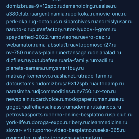
domizbrusa-9x12spb.ru
demaholding.ru
aalse.ru
a380club.ru
argentinamia.ru
perkoka.ru
movie-one.ru
perk-oka.ru
g-octopus.ru
sibarchives.ru
andreislyusar.ru
naruto-x.ru
pursefactory.ru
tor-lyubov-i-grom.ru
spayderhed-2022.ru
movieone.ru
evro-dez.ru
webamator.ru
ma-absolut1.ru
avtopomosch27.ru
nv-750.ru
news-plain.ru
nertansaga.ru
delanalad.ru
dizfiles.ru
youtubefree.ru
aria-family.ru
roadli.ru
planeta-samara.ru
mysmartbuy.ru
matrasy-kemerovo.ru
ashanet.ru
trade-farm.ru
dotcustoms.ru
domizbrusa9x12spb.ru
autodamp.ru
narasimha.ru
djcommodities.ru
nv750.ru
x-ton.ru
newsplain.ru
cardvoice.ru
modopaper.ru
manunae.ru
gbget.ru
alfeihavsalnassr.ru
madoma.ru
tajuncos.ru
petrovkasports.ru
porno-online-besplatno.ru
splclub.ru
york-life.ru
doroga-expo.ru
ribery.ru
cleanmedicine.ru
slovar-ivrit.ru
porno-video-besplatno.ru
seks-365.ru
ovucontrol.ru
sloty-igrovyye-avtomaty.ru