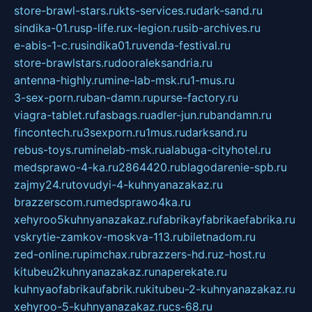
store-brawl-stars.ru
kts-services.ru
dark-sand.ru
sindika-01.ru
sp-life.ru
x-legion.ru
sib-archives.ru
e-abis-1-c.ru
sindika01.ru
venda-festival.ru
store-brawlstars.ru
dooraleksandria.ru
antenna-highly.ru
mine-lab-msk.ru
1-mus.ru
3-sex-porn.ru
ban-damn.ru
purse-factory.ru
viagra-tablet.ru
fasbags.ru
adler-jun.ru
bandamn.ru
fincontech.ru
3sexporn.ru
1mus.ru
darksand.ru
rebus-toys.ru
minelab-msk.ru
alabuga-cityhotel.ru
medsprawo-4-ka.ru
2864420.ru
blagodarenie-spb.ru
zajmy24.ru
tovudyi-4-kuhnyanazakaz.ru
brazzerscom.ru
medsprawo4ka.ru
xehyroo5kuhnyanazakaz.ru
fabrikayfabrikaefabrika.ru
vskrytie-zamkov-moskva-113.ru
biletnadom.ru
zed-online.ru
pimchax.ru
brazzers-hd.ru
z-host.ru
kitubeu2kuhnyanazakaz.ru
naperekate.ru
kuhnyaofabrikaufabrik.ru
kitubeu-2-kuhnyanazakaz.ru
xehyroo-5-kuhnyanazakaz.ru
cs-68.ru