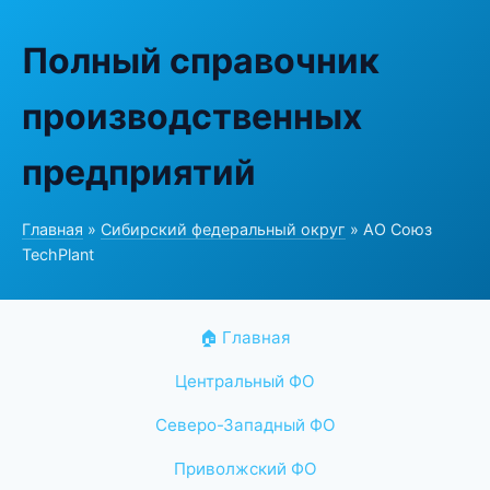
Полный справочник
производственных
предприятий
Главная
»
Сибирский федеральный округ
» АО Союз
TechPlant
🏠 Главная
Центральный ФО
Северо-Западный ФО
Приволжский ФО