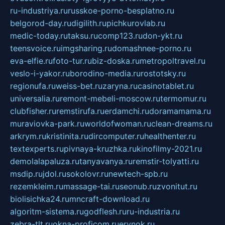
ru-industriya.ru
russkoe-porno-besplatno.ru
belgorod-day.ru
digilith.ru
pichkurovlab.ru
medic-today.ru
taksu.ru
comp123.ru
don-ykt.ru
teensvoice.ru
imgsharing.ru
domashnee-porno.ru
eva-elfie.ru
foto-tur.ru
biz-doska.ru
metropoltravel.ru
veslo-i-yakor.ru
borodino-media.ru
rostotsky.ru
regionufa.ru
weiss-bet.ru
zaryna.ru
casinotablet.ru
universalia.ru
remont-mebeli-moscow.ru
termomur.ru
clubfisher.ru
remstirufa.ru
erdamchi.ru
doramamama.ru
muraviovka-park.ru
worldofwoman.ru
clean-dreams.ru
arkrym.ru
kristinita.ru
dircomputer.ru
healthenter.ru
textexperts.ru
pivnaya-kruzhka.ru
kinofilmy-2021.ru
demolalapaluza.ru
tanyavanya.ru
remstir-tolyatti.ru
msdip.ru
jdol.ru
sokolovr.ru
newtech-spb.ru
rezemkleim.ru
massage-tai.ru
seonub.ru
zvonitut.ru
biolisichka24.ru
mncraft-download.ru
algoritm-sistema.ru
godflesh.ru
ru-industria.ru
zebra-tlt.ru
okna-proficom.ru
erynok.ru