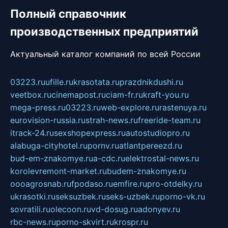
Полный справочник
производственных предприятий
Актуальный каталог компаний по всей России
03223.ru
ufille.ru
krasotata.ru
prazdnikdushi.ru
veetbox.ru
cinemapost.ru
ciam-fr.ru
kraft-you.ru
mega-press.ru
03223.ru
web-explore.ru
rastenuya.ru
eurovision-russia.ru
strah-news.ru
freeride-team.ru
itrack-24.ru
sexshopexpress.ru
autostudiopro.ru
alabuga-cityhotel.ru
pornv.ru
atlantpereezd.ru
bud-em-znakomye.ru
a-cdc.ru
elektrostal-news.ru
korolevremont-market.ru
budem-znakomye.ru
oooagrosnab.ru
fpodaso.ru
emfire.ru
pro-otdelky.ru
ukrasotki.ru
seksuzbek.ru
seks-uzbek.ru
porno-vk.ru
sovratili.ru
olecoon.ru
vd-dosug.ru
adonyev.ru
rbc-news.ru
porno-skvirt.ru
krospr.ru