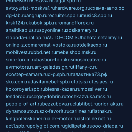
PARK-MATROSOVA.RU
agat.spb.ru
avtoyurist-moskva1.ru
hardware.org.ru
схема-авто.рф
dg-lab.ru
angrup.ru
recruiter.spb.ru
music8.spb.ru
krsk124.ru
kubok.spb.ru
romanofforex.ru
analitikaplus.ru
spyonline.ru
zosikamery.ru
sloboda-ural.pp.ru
AUTO-COM.SU
hohota.net
alimy.ru
online-z.com
aromat-vostoka.ru
otdelkaexp.ru
mobilvest.ru
bbd.net.ru
mebelshop.msk.ru
smp-forum.ru
bastion-td.ru
kosmoscreative.ru
avrmotors.ru
art-galadesign.ru
tiffany-c.ru
ecostep-samara.ru
d-p.spb.ru
галактика73.рф
sko.com.ru
davitamebel-spb.ru
fotsis.ru
tesiaes.ru
kokoroyari.spb.ru
blesna-kazan.ru
mossilver.ru
lenderoq.ru
sergeydobrin.ru
tochkazvuka.msk.ru
people-of-art.ru
bezzubova.ru
clubtibet.ru
orior-aks.ru
dynamoauto.ru
szk-favorit.ru
carlines.ru
flatnsk.ru
kingbolenskaner.ru
alex-motor.ru
astroline.net.ru
act1.spb.ru
polyglot.com.ru
gidlipetsk.ru
ooo-driada.ru