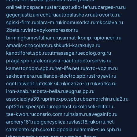
onlinekinospace.ru
startupstudio-fefu.ru
zarges-ru.ru
gegenjustizunrecht.ru
autobalashov.ru
utrovortu.ru
spiski-firm.ru
elara-m.ru
kinomusorka.ru
mkcslava.ru
2bets.ru
vintovoykompressor.ru
birminghamvsfulham.ru
sarmat-komp.ru
pioneeri.ru
amadis-chocolate.ru
shkurki-karakulya.ru
kanotiforet.spb.ru
tutmassage.ru
ecolog.org.ru
praga.spb.ru
falcorussia.ru
autodoctorservis.ru
kamertondom.spb.ru
net-life.net.ru
avto-vozim.ru
sakhcamera.ru
alliance-electro.spb.ru
stroyavt.ru
controlweb1.ru
tdsak74.ru
kinzozo-ru.ru
kvotka.ru
iron-snab.ru
costa-bella.ru
eugrus.pp.ru
associaciya39.ru
primexpo.spb.ru
bezmorchin.ru
ia2.ru
cpt21.ru
ispecspb.ru
regahost.ru
kolosok-elita.ru
tae-kwon.ru
consrio.com.ru
insiam.ru
avegainfo.ru
archery161.ru
bigencyclica.ru
vlast16.ru
korru.net
sarmiento.spb.su
extelopedia.ru
lammin-suo.spb.ru
iskatour.spb.ru
snpi.org.ru
running-line.ru