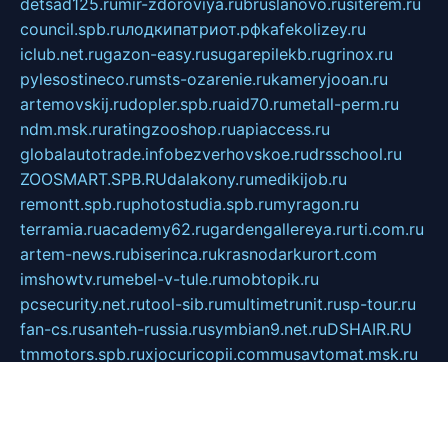
detsad125.ru
mir-zdoroviya.ru
bruslanovo.ru
siterem.ru
council.spb.ru
лодкипатриот.рф
kafekolizey.ru
iclub.net.ru
gazon-easy.ru
sugarepilekb.ru
grinox.ru
pylesostineco.ru
msts-ozarenie.ru
kameryjooan.ru
artemovskij.ru
dopler.spb.ru
aid70.ru
metall-perm.ru
ndm.msk.ru
ratingzooshop.ru
apiaccess.ru
globalautotrade.info
bezverhovskoe.ru
drsschool.ru
ZOOSMART.SPB.RU
dalakony.ru
medikijob.ru
remontt.spb.ru
photostudia.spb.ru
myragon.ru
terramia.ru
academy62.ru
gardengallereya.ru
rti.com.ru
artem-news.ru
biserinca.ru
krasnodarkurort.com
imshowtv.ru
mebel-v-tule.ru
mobtopik.ru
pcsecurity.net.ru
tool-sib.ru
multimetrunit.ru
sp-tour.ru
fan-cs.ru
santeh-russia.ru
symbian9.net.ru
DSHAIR.RU
tmmotors.spb.ru
xjocuricopii.com
musavtomat.msk.ru
obustrojdom.ru
sovetcik.ru
ybaranovskaya.ru
ppknews.ru
cult-alshei.ru
JAPANRUSSIA.RU
proekciyamebel.ru
imper-finans.ru
rim.org.ru