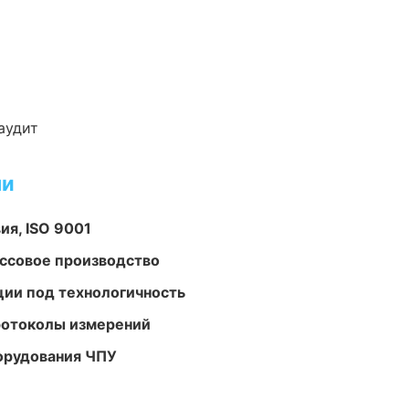
аудит
ми
ия, ISO 9001
ассовое производство
ции под технологичность
ротоколы измерений
орудования ЧПУ