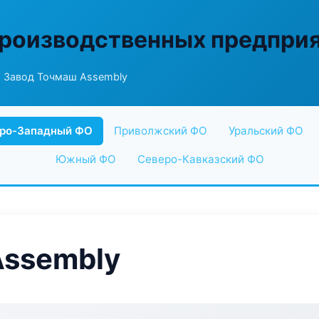
производственных предпри
 Завод Точмаш Assembly
ро-Западный ФО
Приволжский ФО
Уральский ФО
Южный ФО
Северо-Кавказский ФО
Assembly