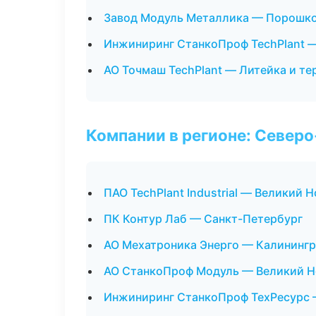
Завод Модуль Металлика — Порошко
Инжиниринг СтанкоПроф TechPlant 
АО Точмаш TechPlant — Литейка и т
Компании в регионе: Север
ПАО TechPlant Industrial — Великий 
ПК Контур Лаб — Санкт-Петербург
АО Мехатроника Энерго — Калининг
АО СтанкоПроф Модуль — Великий Н
Инжиниринг СтанкоПроф ТехРесурс 