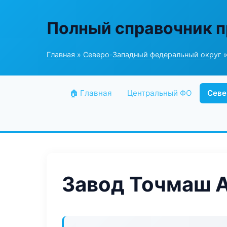
Полный справочник 
Главная
»
Северо-Западный федеральный округ
»
🏠 Главная
Центральный ФО
Севе
Завод Точмаш 