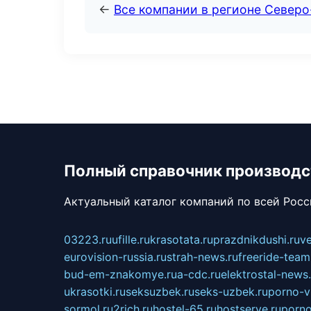
←
Все компании в регионе Север
Полный справочник производс
Актуальный каталог компаний по всей Рос
03223.ru
ufille.ru
krasotata.ru
prazdnikdushi.ru
v
eurovision-russia.ru
strah-news.ru
freeride-team
bud-em-znakomye.ru
a-cdc.ru
elektrostal-news.
ukrasotki.ru
seksuzbek.ru
seks-uzbek.ru
porno-v
sormol.ru
2rich.ru
hostel-65.ru
hostserve.ru
porno