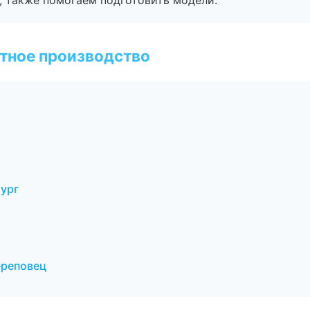
, также помогаем подготовить модели.
тное производство
ург
ереповец