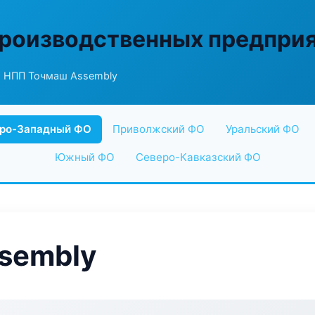
производственных предпри
 НПП Точмаш Assembly
ро-Западный ФО
Приволжский ФО
Уральский ФО
Южный ФО
Северо-Кавказский ФО
sembly