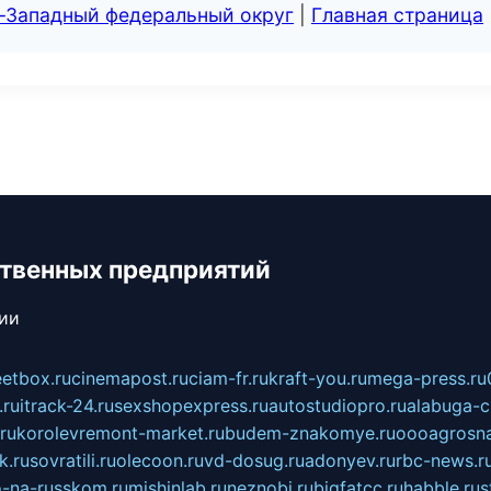
о-Западный федеральный округ
|
Главная страница
твенных предприятий
сии
eetbox.ru
cinemapost.ru
ciam-fr.ru
kraft-you.ru
mega-press.ru
.ru
itrack-24.ru
sexshopexpress.ru
autostudiopro.ru
alabuga-ci
ru
korolevremont-market.ru
budem-znakomye.ru
oooagrosna
k.ru
sovratili.ru
olecoon.ru
vd-dosug.ru
adonyev.ru
rbc-news.r
-na-russkom.ru
mishinlab.ru
neznobi.ru
bigfatcc.ru
habble.ru
s