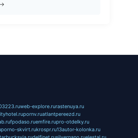
→
03223.ru
web-explore.ru
rastenuya.ru
tyhotel.ru
pornv.ru
atlantpereezd.ru
b.ru
fpodaso.ru
emfire.ru
pro-otdelky.ru
u
porno-skvirt.ru
krospr.ru
13autor-kolonka.ru
tarbucksvia.ru
delfinet.ru
silvernano.ru
elestal.ru