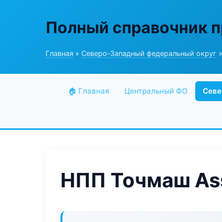
Полный справочник 
Главная
»
Северо-Западный федеральный округ
»
🏠 Главная
Центральный ФО
Севе
НПП Точмаш As