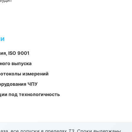
аудит
ми
ия, ISO 9001
ного выпуска
ротоколы измерений
орудования ЧПУ
ции под технологичность
аза, все допуски в пределах ТЗ. Сроки выдержаны.