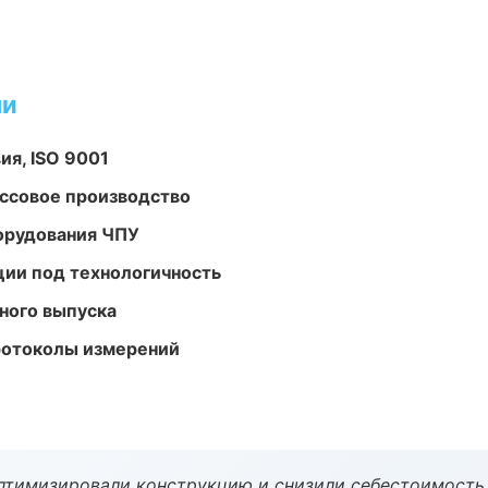
ми
ия, ISO 9001
ассовое производство
орудования ЧПУ
ции под технологичность
ного выпуска
ротоколы измерений
птимизировали конструкцию и снизили себестоимость