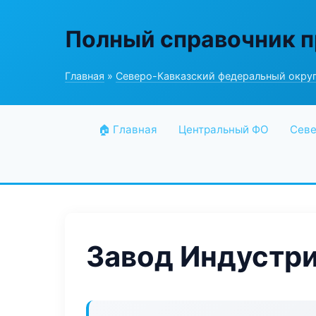
Полный справочник 
Главная
»
Северо-Кавказский федеральный окру
🏠 Главная
Центральный ФО
Севе
Завод Индустри