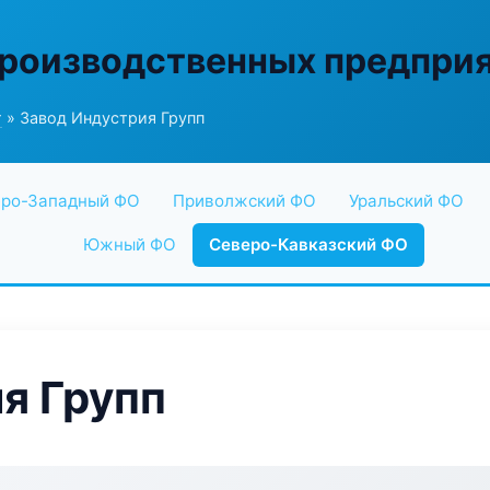
производственных предпри
г
» Завод Индустрия Групп
ро-Западный ФО
Приволжский ФО
Уральский ФО
Южный ФО
Северо-Кавказский ФО
я Групп