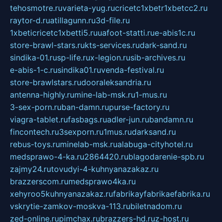
tehosmotre.ru
varieta-yug.ru
cricetc1xbetr1xbetcc2.ru
raytor-d.ru
atillagunn.ru
3d-file.ru
1xbeticricetc1xbetti5.ru
uafoot-statti.ru
e-abis1c.ru
store-brawl-stars.ru
kts-services.ru
dark-sand.ru
sindika-01.ru
sp-life.ru
x-legion.ru
sib-archives.ru
e-abis-1-c.ru
sindika01.ru
venda-festival.ru
store-brawlstars.ru
dooraleksandria.ru
antenna-highly.ru
mine-lab-msk.ru
1-mus.ru
3-sex-porn.ru
ban-damn.ru
purse-factory.ru
viagra-tablet.ru
fasbags.ru
adler-jun.ru
bandamn.ru
fincontech.ru
3sexporn.ru
1mus.ru
darksand.ru
rebus-toys.ru
minelab-msk.ru
alabuga-cityhotel.ru
medsprawo-4-ka.ru
2864420.ru
blagodarenie-spb.ru
zajmy24.ru
tovudyi-4-kuhnyanazakaz.ru
brazzerscom.ru
medsprawo4ka.ru
xehyroo5kuhnyanazakaz.ru
fabrikayfabrikaefabrika.ru
vskrytie-zamkov-moskva-113.ru
biletnadom.ru
zed-online.ru
pimchax.ru
brazzers-hd.ru
z-host.ru