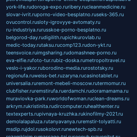
york-life.ru
doroga-expo.ru
ribery.ru
cleanmedicine.ru
slovar-ivrit.ru
porno-video-besplatno.ru
seks-365.ru
ovucontrol.ru
sloty-igrovyye-avtomaty.ru
ru-industriya.ru
russkoe-porno-besplatno.ru
belgorod-day.ru
digilith.ru
pichkurovlab.ru
medic-today.ru
taksu.ru
comp123.ru
don-ykt.ru
teensvoice.ru
imgsharing.ru
domashnee-porno.ru
eva-elfie.ru
foto-tur.ru
biz-doska.ru
metropoltravel.ru
veslo-i-yakor.ru
borodino-media.ru
rostotsky.ru
regionufa.ru
weiss-bet.ru
zaryna.ru
casinotablet.ru
universalia.ru
remont-mebeli-moscow.ru
termomur.ru
clubfisher.ru
remstirufa.ru
erdamchi.ru
doramamama.ru
muraviovka-park.ru
worldofwoman.ru
clean-dreams.ru
arkrym.ru
kristinita.ru
dircomputer.ru
healthenter.ru
textexperts.ru
pivnaya-kruzhka.ru
kinofilmy-2021.ru
demolalapaluza.ru
tanyavanya.ru
remstir-tolyatti.ru
msdip.ru
jdol.ru
sokolovr.ru
newtech-spb.ru
rezemkleim.ru
massage-tai.ru
seonub.ru
zvonitut.ru