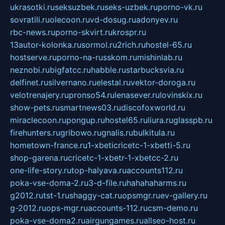
ukrasotki.ru
seksuzbek.ru
seks-uzbek.ru
porno-vk.ru
sovratili.ru
olecoon.ru
vd-dosug.ru
adonyev.ru
rbc-news.ru
porno-skvirt.ru
krospr.ru
13autor-kolonka.ru
sormol.ru
2rich.ru
hostel-65.ru
hostserve.ru
porno-na-russkom.ru
mishinlab.ru
neznobi.ru
bigfatcc.ru
habble.ru
starbucksvia.ru
delfinet.ru
silvernano.ru
elestal.ru
vektor-doroga.ru
velotrenajery.ru
pronso54.ru
lenasever.ru
lovinskix.ru
show-pets.ru
smartnews03.ru
discofoxworld.ru
miraclecoon.ru
pongup.ru
hostel65.ru
liura.ru
glasspb.ru
firehunters.ru
gribowo.ru
gnalis.ru
bulkitula.ru
hometown-france.ru
1-xbeticricetc-1-xbetti-5.ru
shop-garena.ru
cricetc-1-xbetr-1-xbetcc-2.ru
one-life-story.ru
top-halyava.ru
accounts112.ru
poka-vse-doma-2.ru
3-d-file.ru
hahahaharms.ru
g2012.ru
tst-1.ru
shaggy-cat.ru
opsmgr.ru
ev-gallery.ru
g-2012.ru
ops-mgr.ru
accounts-112.ru
csm-demo.ru
poka-vse-doma2.ru
airgungames.ru
allseo-host.ru