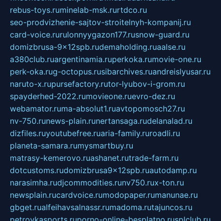
rebus-toys.ru
minelab-msk.ru
rtdco.ru
seo-prodvizhenie-sajtov-stroitelnyh-kompanij.ru
card-voice.ru
rulonnyygazon177.ru
snow-guard.ru
domizbrusa-9x12spb.ru
demaholding.ru
aalse.ru
a380club.ru
argentinamia.ru
perkoka.ru
movie-one.ru
perk-oka.ru
g-octopus.ru
sibarchives.ru
andreislyusar.ru
naruto-x.ru
pursefactory.ru
tor-lyubov-i-grom.ru
spayderhed-2022.ru
movieone.ru
evro-dez.ru
webamator.ru
ma-absolut1.ru
avtopomosch27.ru
nv-750.ru
news-plain.ru
nertansaga.ru
delanalad.ru
dizfiles.ru
youtubefree.ru
aria-family.ru
roadli.ru
planeta-samara.ru
mysmartbuy.ru
matrasy-kemerovo.ru
ashanet.ru
trade-farm.ru
dotcustoms.ru
domizbrusa9x12spb.ru
autodamp.ru
narasimha.ru
djcommodities.ru
nv750.ru
x-ton.ru
newsplain.ru
cardvoice.ru
modopaper.ru
manunae.ru
gbget.ru
alfeihavsalnassr.ru
madoma.ru
tajuncos.ru
petrovkasports.ru
porno-online-besplatno.ru
splclub.ru