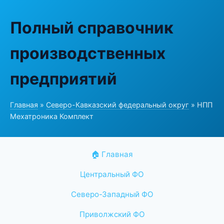
Полный справочник
производственных
предприятий
Главная
»
Северо-Кавказский федеральный округ
» НПП
Мехатроника Комплект
🏠 Главная
Центральный ФО
Северо-Западный ФО
Приволжский ФО