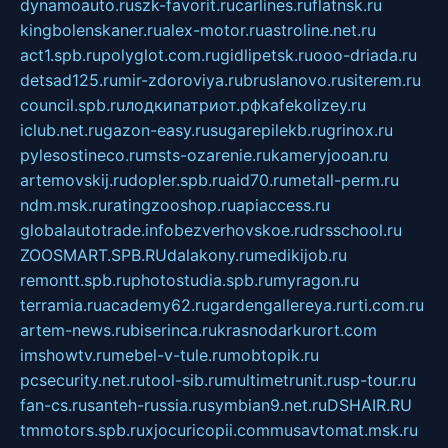
dynamoauto.ru
szk-favorit.ru
carlines.ru
flatnsk.ru
kingbolenskaner.ru
alex-motor.ru
astroline.net.ru
act1.spb.ru
polyglot.com.ru
gidlipetsk.ru
ooo-driada.ru
detsad125.ru
mir-zdoroviya.ru
bruslanovo.ru
siterem.ru
council.spb.ru
лодкипатриот.рф
kafekolizey.ru
iclub.net.ru
gazon-easy.ru
sugarepilekb.ru
grinox.ru
pylesostineco.ru
msts-ozarenie.ru
kameryjooan.ru
artemovskij.ru
dopler.spb.ru
aid70.ru
metall-perm.ru
ndm.msk.ru
ratingzooshop.ru
apiaccess.ru
globalautotrade.info
bezverhovskoe.ru
drsschool.ru
ZOOSMART.SPB.RU
dalakony.ru
medikijob.ru
remontt.spb.ru
photostudia.spb.ru
myragon.ru
terramia.ru
academy62.ru
gardengallereya.ru
rti.com.ru
artem-news.ru
biserinca.ru
krasnodarkurort.com
imshowtv.ru
mebel-v-tule.ru
mobtopik.ru
pcsecurity.net.ru
tool-sib.ru
multimetrunit.ru
sp-tour.ru
fan-cs.ru
santeh-russia.ru
symbian9.net.ru
DSHAIR.RU
tmmotors.spb.ru
xjocuricopii.com
musavtomat.msk.ru