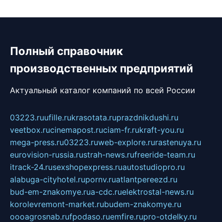
Полный справочник
производственных предприятий
Актуальный каталог компаний по всей России
03223.ru
ufille.ru
krasotata.ru
prazdnikdushi.ru
veetbox.ru
cinemapost.ru
ciam-fr.ru
kraft-you.ru
mega-press.ru
03223.ru
web-explore.ru
rastenuya.ru
eurovision-russia.ru
strah-news.ru
freeride-team.ru
itrack-24.ru
sexshopexpress.ru
autostudiopro.ru
alabuga-cityhotel.ru
pornv.ru
atlantpereezd.ru
bud-em-znakomye.ru
a-cdc.ru
elektrostal-news.ru
korolevremont-market.ru
budem-znakomye.ru
oooagrosnab.ru
fpodaso.ru
emfire.ru
pro-otdelky.ru