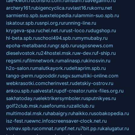
tae-kwon.ru
consrio.com.ru
insiam.ru
avegainfo.ru
archery161.ru
bigencyclica.ru
vlast16.ru
korru.net
sarmiento.spb.su
extelopedia.ru
lammin-suo.spb.ru
iskatour.spb.ru
snpi.org.ru
running-line.ru
krygeva-spa.ru
chel.net.ru
rust-loco.ru
dugshop.ru
hl-beta.spb.ru
school494.spb.ru
mymubaby.ru
epoha-metalband.ru
ngr.spb.ru
rusgosnews.com
dieselvostok.ru
24hostel.msk.ru
w-dev.ru
f-ship.ru
regsmi.ru
filmnetwork.ru
malinasp.ru
kinosvin.ru
h2o-salon.ru
malutkayork.ru
deltaprim.spb.ru
tango-perm.ru
gooddir.ru
sgv.su
multiki-online.com
webkrasotki.com
cherinvest.ru
detskiy-ostrov.ru
ankou.spb.ru
alvesta1.ru
pdf-creator.ru
nix-files.org.ru
sakhatoday.ru
elektrikersymboler.ru
sputnikyes.ru
golf2club.msk.ru
aeforums.ru
zallclub.ru
multimodal.msk.ru
habaigry.ru
haikko.ru
sobakopedia.ru
isz-fest.ru
ewnc.info
screensaver-clock.net.ru
volnav.spb.ru
comnat.ru
npf.net.ru
7bit.pp.ru
kalugatur.ru