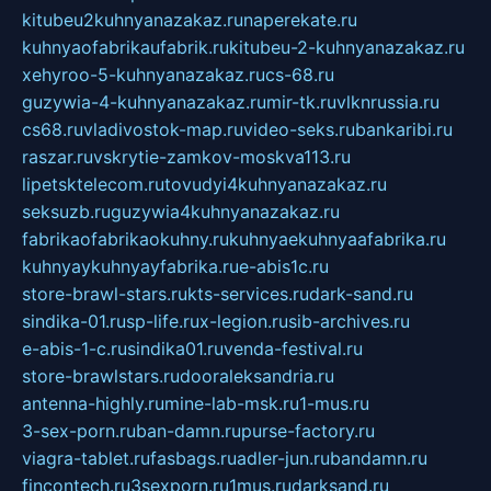
kitubeu2kuhnyanazakaz.ru
naperekate.ru
kuhnyaofabrikaufabrik.ru
kitubeu-2-kuhnyanazakaz.ru
xehyroo-5-kuhnyanazakaz.ru
cs-68.ru
guzywia-4-kuhnyanazakaz.ru
mir-tk.ru
vlknrussia.ru
cs68.ru
vladivostok-map.ru
video-seks.ru
bankaribi.ru
raszar.ru
vskrytie-zamkov-moskva113.ru
lipetsktelecom.ru
tovudyi4kuhnyanazakaz.ru
seksuzb.ru
guzywia4kuhnyanazakaz.ru
fabrikaofabrikaokuhny.ru
kuhnyaekuhnyaafabrika.ru
kuhnyaykuhnyayfabrika.ru
e-abis1c.ru
store-brawl-stars.ru
kts-services.ru
dark-sand.ru
sindika-01.ru
sp-life.ru
x-legion.ru
sib-archives.ru
e-abis-1-c.ru
sindika01.ru
venda-festival.ru
store-brawlstars.ru
dooraleksandria.ru
antenna-highly.ru
mine-lab-msk.ru
1-mus.ru
3-sex-porn.ru
ban-damn.ru
purse-factory.ru
viagra-tablet.ru
fasbags.ru
adler-jun.ru
bandamn.ru
fincontech.ru
3sexporn.ru
1mus.ru
darksand.ru