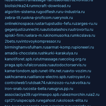
biolisichka24.ru
mncraft-download.ru
algoritm-sistema.ru
godflesh.ru
ru-industria.ru
zebra-tlt.ru
okna-proficom.ru
erynok.ru
onlinekinospace.ru
startupstudio-fefu.ru
zarges-ru.ru
gegenjustizunrecht.ru
autobalashov.ru
utrovortu.ru
spiski-firm.ru
elara-m.ru
kinomusorka.ru
mkcslava.ru
2bets.ru
vintovoykompressor.ru
birminghamvsfulham.ru
sarmat-komp.ru
pioneeri.ru
amadis-chocolate.ru
shkurki-karakulya.ru
kanotiforet.spb.ru
tutmassage.ru
ecolog.org.ru
praga.spb.ru
falcorussia.ru
autodoctorservis.ru
kamertondom.spb.ru
net-life.net.ru
avto-vozim.ru
sakhcamera.ru
alliance-electro.spb.ru
stroyavt.ru
controlweb1.ru
tdsak74.ru
kinzozo-ru.ru
kvotka.ru
iron-snab.ru
costa-bella.ru
eugrus.pp.ru
associaciya39.ru
primexpo.spb.ru
bezmorchin.ru
ia2.ru
cpt21.ru
ispecspb.ru
regahost.ru
kolosok-elita.ru