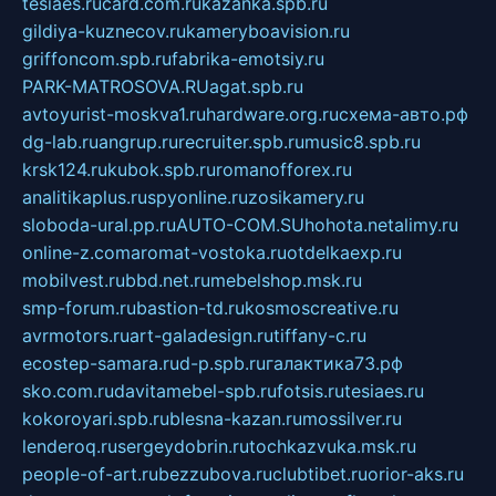
tesiaes.ru
card.com.ru
kazanka.spb.ru
gildiya-kuznecov.ru
kameryboavision.ru
griffoncom.spb.ru
fabrika-emotsiy.ru
PARK-MATROSOVA.RU
agat.spb.ru
avtoyurist-moskva1.ru
hardware.org.ru
схема-авто.рф
dg-lab.ru
angrup.ru
recruiter.spb.ru
music8.spb.ru
krsk124.ru
kubok.spb.ru
romanofforex.ru
analitikaplus.ru
spyonline.ru
zosikamery.ru
sloboda-ural.pp.ru
AUTO-COM.SU
hohota.net
alimy.ru
online-z.com
aromat-vostoka.ru
otdelkaexp.ru
mobilvest.ru
bbd.net.ru
mebelshop.msk.ru
smp-forum.ru
bastion-td.ru
kosmoscreative.ru
avrmotors.ru
art-galadesign.ru
tiffany-c.ru
ecostep-samara.ru
d-p.spb.ru
галактика73.рф
sko.com.ru
davitamebel-spb.ru
fotsis.ru
tesiaes.ru
kokoroyari.spb.ru
blesna-kazan.ru
mossilver.ru
lenderoq.ru
sergeydobrin.ru
tochkazvuka.msk.ru
people-of-art.ru
bezzubova.ru
clubtibet.ru
orior-aks.ru