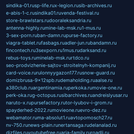
sindika-01.ru
sp-life.ru
x-legion.ru
sib-archives.ru
e-abis-1-c.ru
sindika01.ru
venda-festival.ru
store-brawlstars.ru
dooraleksandria.ru
antenna-highly.ru
mine-lab-msk.ru
1-mus.ru
3-sex-porn.ru
ban-damn.ru
purse-factory.ru
viagra-tablet.ru
fasbags.ru
adler-jun.ru
bandamn.ru
fincontech.ru
3sexporn.ru
1mus.ru
darksand.ru
rebus-toys.ru
minelab-msk.ru
rtdco.ru
seo-prodvizhenie-sajtov-stroitelnyh-kompanij.ru
card-voice.ru
rulonnyygazon177.ru
snow-guard.ru
domizbrusa-9x12spb.ru
demaholding.ru
aalse.ru
a380club.ru
argentinamia.ru
perkoka.ru
movie-one.ru
perk-oka.ru
g-octopus.ru
sibarchives.ru
andreislyusar.ru
naruto-x.ru
pursefactory.ru
tor-lyubov-i-grom.ru
spayderhed-2022.ru
movieone.ru
evro-dez.ru
webamator.ru
ma-absolut1.ru
avtopomosch27.ru
nv-750.ru
news-plain.ru
nertansaga.ru
delanalad.ru
dizfiles.ru
youtubefree.ru
aria-family.ru
roadli.ru