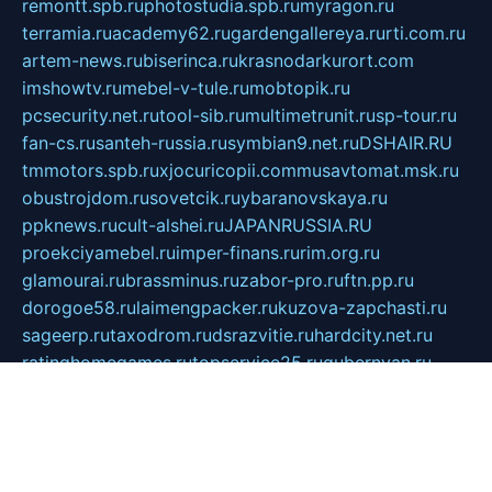
remontt.spb.ru
photostudia.spb.ru
myragon.ru
terramia.ru
academy62.ru
gardengallereya.ru
rti.com.ru
artem-news.ru
biserinca.ru
krasnodarkurort.com
imshowtv.ru
mebel-v-tule.ru
mobtopik.ru
pcsecurity.net.ru
tool-sib.ru
multimetrunit.ru
sp-tour.ru
fan-cs.ru
santeh-russia.ru
symbian9.net.ru
DSHAIR.RU
tmmotors.spb.ru
xjocuricopii.com
musavtomat.msk.ru
obustrojdom.ru
sovetcik.ru
ybaranovskaya.ru
ppknews.ru
cult-alshei.ru
JAPANRUSSIA.RU
proekciyamebel.ru
imper-finans.ru
rim.org.ru
glamourai.ru
brassminus.ru
zabor-pro.ru
ftn.pp.ru
dorogoe58.ru
laimengpacker.ru
kuzova-zapchasti.ru
sageerp.ru
taxodrom.ru
dsrazvitie.ru
hardcity.net.ru
ratinghomegames.ru
topservice25.ru
gubernyan.ru
gtglasslined.ru
ii4.ru
tssport.spb.ru
andorra24.com
blackwallstreet.ru
oboimos.ru
optim-doors.com.ru
ikuch.ru
nycr.org.ru
npa21.ru
vremya-ch.spb.ru
desert000.ru
ivtorgi.ru
ifiori.ru
catalog-statei.ru