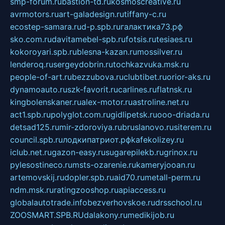
smp-forum.ru
bastion-td.ru
kosmoscreative.ru
avrmotors.ru
art-galadesign.ru
tiffany-c.ru
ecostep-samara.ru
d-p.spb.ru
галактика73.рф
sko.com.ru
davitamebel-spb.ru
fotsis.ru
tesiaes.ru
kokoroyari.spb.ru
blesna-kazan.ru
mossilver.ru
lenderoq.ru
sergeydobrin.ru
tochkazvuka.msk.ru
people-of-art.ru
bezzubova.ru
clubtibet.ru
orior-aks.ru
dynamoauto.ru
szk-favorit.ru
carlines.ru
flatnsk.ru
kingbolenskaner.ru
alex-motor.ru
astroline.net.ru
act1.spb.ru
polyglot.com.ru
gidlipetsk.ru
ooo-driada.ru
detsad125.ru
mir-zdoroviya.ru
bruslanovo.ru
siterem.ru
council.spb.ru
лодкипатриот.рф
kafekolizey.ru
iclub.net.ru
gazon-easy.ru
sugarepilekb.ru
grinox.ru
pylesostineco.ru
msts-ozarenie.ru
kameryjooan.ru
artemovskij.ru
dopler.spb.ru
aid70.ru
metall-perm.ru
ndm.msk.ru
ratingzooshop.ru
apiaccess.ru
globalautotrade.info
bezverhovskoe.ru
drsschool.ru
ZOOSMART.SPB.RU
dalakony.ru
medikijob.ru