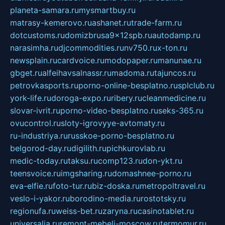
planeta-samara.ru
mysmartbuy.ru
matrasy-kemerovo.ru
ashanet.ru
trade-farm.ru
dotcustoms.ru
domizbrusa9x12spb.ru
autodamp.ru
narasimha.ru
djcommodities.ru
nv750.ru
x-ton.ru
newsplain.ru
cardvoice.ru
modopaper.ru
manunae.ru
gbget.ru
alfeihavsalnassr.ru
madoma.ru
tajuncos.ru
petrovkasports.ru
porno-online-besplatno.ru
splclub.ru
york-life.ru
doroga-expo.ru
ribery.ru
cleanmedicine.ru
slovar-ivrit.ru
porno-video-besplatno.ru
seks-365.ru
ovucontrol.ru
sloty-igrovyye-avtomaty.ru
ru-industriya.ru
russkoe-porno-besplatno.ru
belgorod-day.ru
digilith.ru
pichkurovlab.ru
medic-today.ru
taksu.ru
comp123.ru
don-ykt.ru
teensvoice.ru
imgsharing.ru
domashnee-porno.ru
eva-elfie.ru
foto-tur.ru
biz-doska.ru
metropoltravel.ru
veslo-i-yakor.ru
borodino-media.ru
rostotsky.ru
regionufa.ru
weiss-bet.ru
zaryna.ru
casinotablet.ru
universalia.ru
remont-mebeli-moscow.ru
termomur.ru