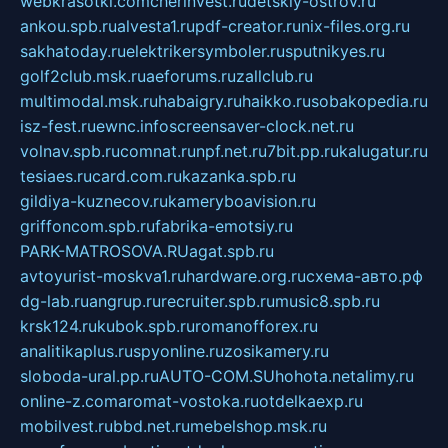
webkrasotki.com
cherinvest.ru
detskiy-ostrov.ru
ankou.spb.ru
alvesta1.ru
pdf-creator.ru
nix-files.org.ru
sakhatoday.ru
elektrikersymboler.ru
sputnikyes.ru
golf2club.msk.ru
aeforums.ru
zallclub.ru
multimodal.msk.ru
habaigry.ru
haikko.ru
sobakopedia.ru
isz-fest.ru
ewnc.info
screensaver-clock.net.ru
volnav.spb.ru
comnat.ru
npf.net.ru
7bit.pp.ru
kalugatur.ru
tesiaes.ru
card.com.ru
kazanka.spb.ru
gildiya-kuznecov.ru
kameryboavision.ru
griffoncom.spb.ru
fabrika-emotsiy.ru
PARK-MATROSOVA.RU
agat.spb.ru
avtoyurist-moskva1.ru
hardware.org.ru
схема-авто.рф
dg-lab.ru
angrup.ru
recruiter.spb.ru
music8.spb.ru
krsk124.ru
kubok.spb.ru
romanofforex.ru
analitikaplus.ru
spyonline.ru
zosikamery.ru
sloboda-ural.pp.ru
AUTO-COM.SU
hohota.net
alimy.ru
online-z.com
aromat-vostoka.ru
otdelkaexp.ru
mobilvest.ru
bbd.net.ru
mebelshop.msk.ru