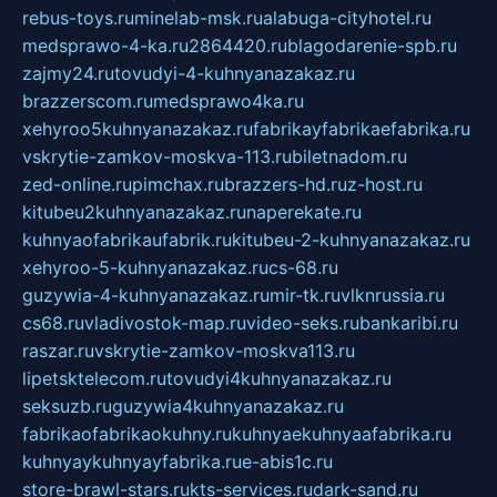
rebus-toys.ru
minelab-msk.ru
alabuga-cityhotel.ru
medsprawo-4-ka.ru
2864420.ru
blagodarenie-spb.ru
zajmy24.ru
tovudyi-4-kuhnyanazakaz.ru
brazzerscom.ru
medsprawo4ka.ru
xehyroo5kuhnyanazakaz.ru
fabrikayfabrikaefabrika.ru
vskrytie-zamkov-moskva-113.ru
biletnadom.ru
zed-online.ru
pimchax.ru
brazzers-hd.ru
z-host.ru
kitubeu2kuhnyanazakaz.ru
naperekate.ru
kuhnyaofabrikaufabrik.ru
kitubeu-2-kuhnyanazakaz.ru
xehyroo-5-kuhnyanazakaz.ru
cs-68.ru
guzywia-4-kuhnyanazakaz.ru
mir-tk.ru
vlknrussia.ru
cs68.ru
vladivostok-map.ru
video-seks.ru
bankaribi.ru
raszar.ru
vskrytie-zamkov-moskva113.ru
lipetsktelecom.ru
tovudyi4kuhnyanazakaz.ru
seksuzb.ru
guzywia4kuhnyanazakaz.ru
fabrikaofabrikaokuhny.ru
kuhnyaekuhnyaafabrika.ru
kuhnyaykuhnyayfabrika.ru
e-abis1c.ru
store-brawl-stars.ru
kts-services.ru
dark-sand.ru