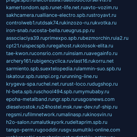
kamertondom.spb.ru
net-life.net.ru
avto-vozim.ru
sakhcamera.ru
alliance-electro.spb.ru
stroyavt.ru
controlweb1.ru
tdsak74.ru
kinzozo-ru.ru
kvotka.ru
iron-snab.ru
costa-bella.ru
eugrus.pp.ru
associaciya39.ru
primexpo.spb.ru
bezmorchin.ru
ia2.ru
cpt21.ru
ispecspb.ru
regahost.ru
kolosok-elita.ru
tae-kwon.ru
consrio.com.ru
insiam.ru
avegainfo.ru
archery161.ru
bigencyclica.ru
vlast16.ru
korru.net
sarmiento.spb.su
extelopedia.ru
lammin-suo.spb.ru
iskatour.spb.ru
snpi.org.ru
running-line.ru
krygeva-spa.ru
chel.net.ru
rust-loco.ru
dugshop.ru
hl-beta.spb.ru
school494.spb.ru
mymubaby.ru
epoha-metalband.ru
ngr.spb.ru
rusgosnews.com
dieselvostok.ru
24hostel.msk.ru
w-dev.ru
f-ship.ru
regsmi.ru
filmnetwork.ru
malinasp.ru
kinosvin.ru
h2o-salon.ru
malutkayork.ru
deltaprim.spb.ru
tango-perm.ru
gooddir.ru
sgv.su
multiki-online.com