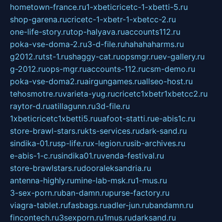
hometown-france.ru
1-xbeticricetc-1-xbetti-5.ru
shop-garena.ru
cricetc-1-xbetr-1-xbetcc-2.ru
one-life-story.ru
top-halyava.ru
accounts112.ru
poka-vse-doma-2.ru
3-d-file.ru
hahahaharms.ru
g2012.ru
tst-1.ru
shaggy-cat.ru
opsmgr.ru
ev-gallery.ru
g-2012.ru
ops-mgr.ru
accounts-112.ru
csm-demo.ru
poka-vse-doma2.ru
airgungames.ru
allseo-host.ru
tehosmotre.ru
varieta-yug.ru
cricetc1xbetr1xbetcc2.ru
raytor-d.ru
atillagunn.ru
3d-file.ru
1xbeticricetc1xbetti5.ru
uafoot-statti.ru
e-abis1c.ru
store-brawl-stars.ru
kts-services.ru
dark-sand.ru
sindika-01.ru
sp-life.ru
x-legion.ru
sib-archives.ru
e-abis-1-c.ru
sindika01.ru
venda-festival.ru
store-brawlstars.ru
dooraleksandria.ru
antenna-highly.ru
mine-lab-msk.ru
1-mus.ru
3-sex-porn.ru
ban-damn.ru
purse-factory.ru
viagra-tablet.ru
fasbags.ru
adler-jun.ru
bandamn.ru
fincontech.ru
3sexporn.ru
1mus.ru
darksand.ru