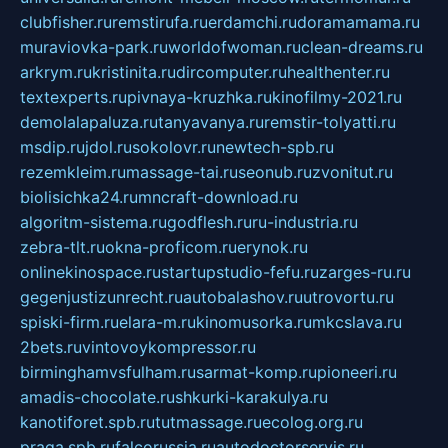
clubfisher.ru
remstirufa.ru
erdamchi.ru
doramamama.ru
muraviovka-park.ru
worldofwoman.ru
clean-dreams.ru
arkrym.ru
kristinita.ru
dircomputer.ru
healthenter.ru
textexperts.ru
pivnaya-kruzhka.ru
kinofilmy-2021.ru
demolalapaluza.ru
tanyavanya.ru
remstir-tolyatti.ru
msdip.ru
jdol.ru
sokolovr.ru
newtech-spb.ru
rezemkleim.ru
massage-tai.ru
seonub.ru
zvonitut.ru
biolisichka24.ru
mncraft-download.ru
algoritm-sistema.ru
godflesh.ru
ru-industria.ru
zebra-tlt.ru
okna-proficom.ru
erynok.ru
onlinekinospace.ru
startupstudio-fefu.ru
zarges-ru.ru
gegenjustizunrecht.ru
autobalashov.ru
utrovortu.ru
spiski-firm.ru
elara-m.ru
kinomusorka.ru
mkcslava.ru
2bets.ru
vintovoykompressor.ru
birminghamvsfulham.ru
sarmat-komp.ru
pioneeri.ru
amadis-chocolate.ru
shkurki-karakulya.ru
kanotiforet.spb.ru
tutmassage.ru
ecolog.org.ru
praga.spb.ru
falcorussia.ru
autodoctorservis.ru