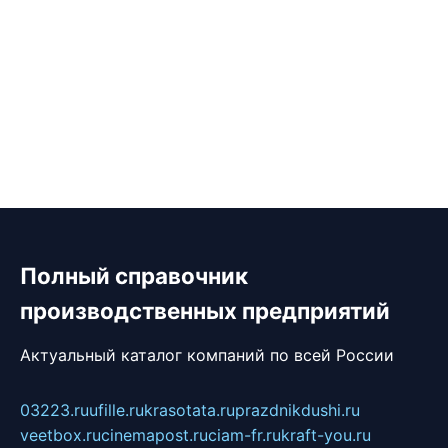
Полный справочник
производственных предприятий
Актуальный каталог компаний по всей России
03223.ru
ufille.ru
krasotata.ru
prazdnikdushi.ru
veetbox.ru
cinemapost.ru
ciam-fr.ru
kraft-you.ru