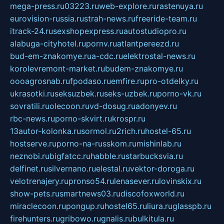
mega-press.ru
03223.ru
web-explore.ru
rastenuya.ru
eurovision-russia.ru
strah-news.ru
freeride-team.ru
itrack-24.ru
sexshopexpress.ru
autostudiopro.ru
alabuga-cityhotel.ru
pornv.ru
atlantpereezd.ru
bud-em-znakomye.ru
a-cdc.ru
elektrostal-news.ru
korolevremont-market.ru
budem-znakomye.ru
oooagrosnab.ru
fpodaso.ru
emfire.ru
pro-otdelky.ru
ukrasotki.ru
seksuzbek.ru
seks-uzbek.ru
porno-vk.ru
sovratili.ru
olecoon.ru
vd-dosug.ru
adonyev.ru
rbc-news.ru
porno-skvirt.ru
krospr.ru
13autor-kolonka.ru
sormol.ru
2rich.ru
hostel-65.ru
hostserve.ru
porno-na-russkom.ru
mishinlab.ru
neznobi.ru
bigfatcc.ru
habble.ru
starbucksvia.ru
delfinet.ru
silvernano.ru
elestal.ru
vektor-doroga.ru
velotrenajery.ru
pronso54.ru
lenasever.ru
lovinskix.ru
show-pets.ru
smartnews03.ru
discofoxworld.ru
miraclecoon.ru
pongup.ru
hostel65.ru
liura.ru
glasspb.ru
firehunters.ru
gribowo.ru
gnalis.ru
bulkitula.ru