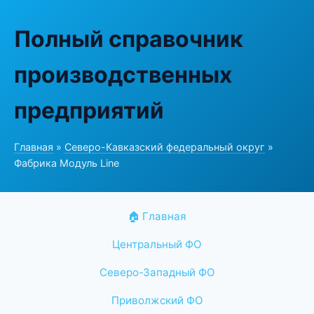
Полный справочник
производственных
предприятий
Главная
»
Северо-Кавказский федеральный округ
»
Фабрика Модуль Line
🏠 Главная
Центральный ФО
Северо-Западный ФО
Приволжский ФО