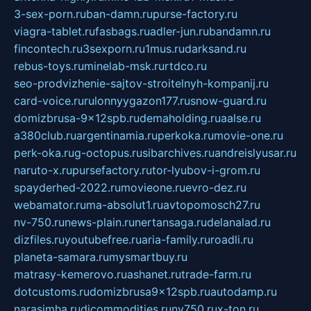
3-sex-porn.ru
ban-damn.ru
purse-factory.ru
viagra-tablet.ru
fasbags.ru
adler-jun.ru
bandamn.ru
fincontech.ru
3sexporn.ru
1mus.ru
darksand.ru
rebus-toys.ru
minelab-msk.ru
rtdco.ru
seo-prodvizhenie-sajtov-stroitelnyh-kompanij.ru
card-voice.ru
rulonnyygazon177.ru
snow-guard.ru
domizbrusa-9x12spb.ru
demaholding.ru
aalse.ru
a380club.ru
argentinamia.ru
perkoka.ru
movie-one.ru
perk-oka.ru
g-octopus.ru
sibarchives.ru
andreislyusar.ru
naruto-x.ru
pursefactory.ru
tor-lyubov-i-grom.ru
spayderhed-2022.ru
movieone.ru
evro-dez.ru
webamator.ru
ma-absolut1.ru
avtopomosch27.ru
nv-750.ru
news-plain.ru
nertansaga.ru
delanalad.ru
dizfiles.ru
youtubefree.ru
aria-family.ru
roadli.ru
planeta-samara.ru
mysmartbuy.ru
matrasy-kemerovo.ru
ashanet.ru
trade-farm.ru
dotcustoms.ru
domizbrusa9x12spb.ru
autodamp.ru
narasimha.ru
djcommodities.ru
nv750.ru
x-ton.ru