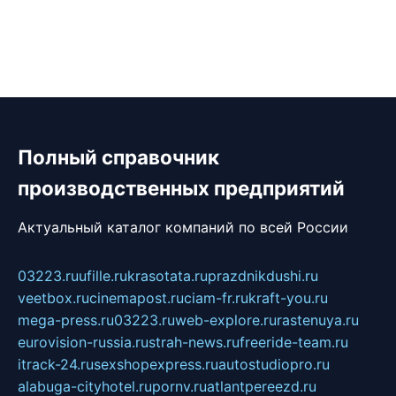
Полный справочник
производственных предприятий
Актуальный каталог компаний по всей России
03223.ru
ufille.ru
krasotata.ru
prazdnikdushi.ru
veetbox.ru
cinemapost.ru
ciam-fr.ru
kraft-you.ru
mega-press.ru
03223.ru
web-explore.ru
rastenuya.ru
eurovision-russia.ru
strah-news.ru
freeride-team.ru
itrack-24.ru
sexshopexpress.ru
autostudiopro.ru
alabuga-cityhotel.ru
pornv.ru
atlantpereezd.ru