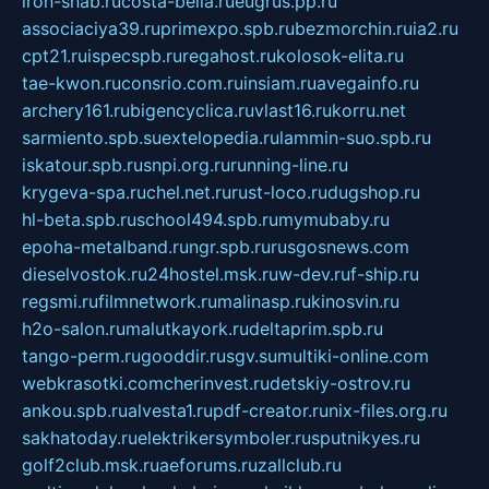
iron-snab.ru
costa-bella.ru
eugrus.pp.ru
associaciya39.ru
primexpo.spb.ru
bezmorchin.ru
ia2.ru
cpt21.ru
ispecspb.ru
regahost.ru
kolosok-elita.ru
tae-kwon.ru
consrio.com.ru
insiam.ru
avegainfo.ru
archery161.ru
bigencyclica.ru
vlast16.ru
korru.net
sarmiento.spb.su
extelopedia.ru
lammin-suo.spb.ru
iskatour.spb.ru
snpi.org.ru
running-line.ru
krygeva-spa.ru
chel.net.ru
rust-loco.ru
dugshop.ru
hl-beta.spb.ru
school494.spb.ru
mymubaby.ru
epoha-metalband.ru
ngr.spb.ru
rusgosnews.com
dieselvostok.ru
24hostel.msk.ru
w-dev.ru
f-ship.ru
regsmi.ru
filmnetwork.ru
malinasp.ru
kinosvin.ru
h2o-salon.ru
malutkayork.ru
deltaprim.spb.ru
tango-perm.ru
gooddir.ru
sgv.su
multiki-online.com
webkrasotki.com
cherinvest.ru
detskiy-ostrov.ru
ankou.spb.ru
alvesta1.ru
pdf-creator.ru
nix-files.org.ru
sakhatoday.ru
elektrikersymboler.ru
sputnikyes.ru
golf2club.msk.ru
aeforums.ru
zallclub.ru