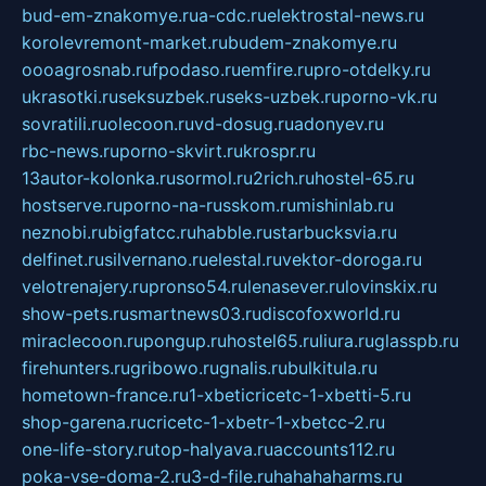
bud-em-znakomye.ru
a-cdc.ru
elektrostal-news.ru
korolevremont-market.ru
budem-znakomye.ru
oooagrosnab.ru
fpodaso.ru
emfire.ru
pro-otdelky.ru
ukrasotki.ru
seksuzbek.ru
seks-uzbek.ru
porno-vk.ru
sovratili.ru
olecoon.ru
vd-dosug.ru
adonyev.ru
rbc-news.ru
porno-skvirt.ru
krospr.ru
13autor-kolonka.ru
sormol.ru
2rich.ru
hostel-65.ru
hostserve.ru
porno-na-russkom.ru
mishinlab.ru
neznobi.ru
bigfatcc.ru
habble.ru
starbucksvia.ru
delfinet.ru
silvernano.ru
elestal.ru
vektor-doroga.ru
velotrenajery.ru
pronso54.ru
lenasever.ru
lovinskix.ru
show-pets.ru
smartnews03.ru
discofoxworld.ru
miraclecoon.ru
pongup.ru
hostel65.ru
liura.ru
glasspb.ru
firehunters.ru
gribowo.ru
gnalis.ru
bulkitula.ru
hometown-france.ru
1-xbeticricetc-1-xbetti-5.ru
shop-garena.ru
cricetc-1-xbetr-1-xbetcc-2.ru
one-life-story.ru
top-halyava.ru
accounts112.ru
poka-vse-doma-2.ru
3-d-file.ru
hahahaharms.ru