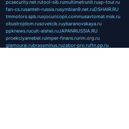
pcsecurity.net.ru
tool-sib.ru
multimetrunit.ru
sp-tour.ru
fan-cs.ru
santeh-russia.ru
symbian9.net.ru
DSHAIR.RU
tmmotors.spb.ru
xjocuricopii.com
musavtomat.msk.ru
obustrojdom.ru
sovetcik.ru
ybaranovskaya.ru
ppknews.ru
cult-alshei.ru
JAPANRUSSIA.RU
proekciyamebel.ru
imper-finans.ru
rim.org.ru
glamourai.ru
brassminus.ru
zabor-pro.ru
ftn.pp.ru
dorogoe58.ru
laimengpacker.ru
kuzova-zapchasti.ru
sageerp.ru
taxodrom.ru
dsrazvitie.ru
hardcity.net.ru
ratinghomegames.ru
topservice25.ru
gubernyan.ru
gtglasslined.ru
ii4.ru
tssport.spb.ru
andorra24.com
blackwallstreet.ru
oboimos.ru
optim-doors.com.ru
ikuch.ru
nycr.org.ru
npa21.ru
vremya-ch.spb.ru
desert000.ru
ivtorgi.ru
ifiori.ru
catalog-statei.ru
dcv.org.ru
spetsmaster174.ru
ipkameryhiseeu.ru
dum26.ru
ruspol.spb.ru
fr-opendp.ru
kam-solnyshko.ru
cheyenne-arapaho.ru
sevzapmetal.spb.ru
ted-lapidus.spb.ru
parasite-eliminator.ru