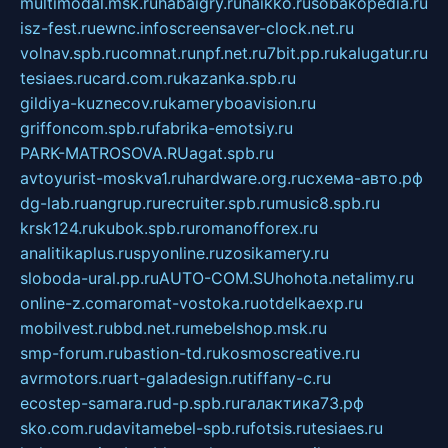
multimodal.msk.ru
habaigry.ru
haikko.ru
sobakopedia.ru
isz-fest.ru
ewnc.info
screensaver-clock.net.ru
volnav.spb.ru
comnat.ru
npf.net.ru
7bit.pp.ru
kalugatur.ru
tesiaes.ru
card.com.ru
kazanka.spb.ru
gildiya-kuznecov.ru
kameryboavision.ru
griffoncom.spb.ru
fabrika-emotsiy.ru
PARK-MATROSOVA.RU
agat.spb.ru
avtoyurist-moskva1.ru
hardware.org.ru
схема-авто.рф
dg-lab.ru
angrup.ru
recruiter.spb.ru
music8.spb.ru
krsk124.ru
kubok.spb.ru
romanofforex.ru
analitikaplus.ru
spyonline.ru
zosikamery.ru
sloboda-ural.pp.ru
AUTO-COM.SU
hohota.net
alimy.ru
online-z.com
aromat-vostoka.ru
otdelkaexp.ru
mobilvest.ru
bbd.net.ru
mebelshop.msk.ru
smp-forum.ru
bastion-td.ru
kosmoscreative.ru
avrmotors.ru
art-galadesign.ru
tiffany-c.ru
ecostep-samara.ru
d-p.spb.ru
галактика73.рф
sko.com.ru
davitamebel-spb.ru
fotsis.ru
tesiaes.ru