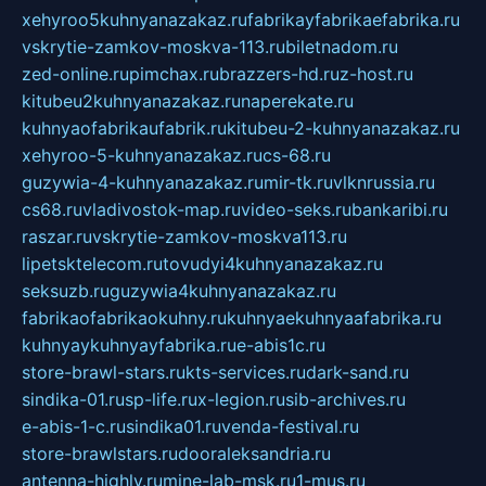
xehyroo5kuhnyanazakaz.ru
fabrikayfabrikaefabrika.ru
vskrytie-zamkov-moskva-113.ru
biletnadom.ru
zed-online.ru
pimchax.ru
brazzers-hd.ru
z-host.ru
kitubeu2kuhnyanazakaz.ru
naperekate.ru
kuhnyaofabrikaufabrik.ru
kitubeu-2-kuhnyanazakaz.ru
xehyroo-5-kuhnyanazakaz.ru
cs-68.ru
guzywia-4-kuhnyanazakaz.ru
mir-tk.ru
vlknrussia.ru
cs68.ru
vladivostok-map.ru
video-seks.ru
bankaribi.ru
raszar.ru
vskrytie-zamkov-moskva113.ru
lipetsktelecom.ru
tovudyi4kuhnyanazakaz.ru
seksuzb.ru
guzywia4kuhnyanazakaz.ru
fabrikaofabrikaokuhny.ru
kuhnyaekuhnyaafabrika.ru
kuhnyaykuhnyayfabrika.ru
e-abis1c.ru
store-brawl-stars.ru
kts-services.ru
dark-sand.ru
sindika-01.ru
sp-life.ru
x-legion.ru
sib-archives.ru
e-abis-1-c.ru
sindika01.ru
venda-festival.ru
store-brawlstars.ru
dooraleksandria.ru
antenna-highly.ru
mine-lab-msk.ru
1-mus.ru