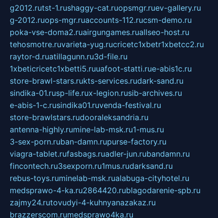
g2012.ru
tst-1.ru
shaggy-cat.ru
opsmgr.ru
ev-gallery.ru
g-2012.ru
ops-mgr.ru
accounts-112.ru
csm-demo.ru
poka-vse-doma2.ru
airgungames.ru
allseo-host.ru
tehosmotre.ru
varieta-yug.ru
cricetc1xbetr1xbetcc2.ru
raytor-d.ru
atillagunn.ru
3d-file.ru
1xbeticricetc1xbetti5.ru
uafoot-statti.ru
e-abis1c.ru
store-brawl-stars.ru
kts-services.ru
dark-sand.ru
sindika-01.ru
sp-life.ru
x-legion.ru
sib-archives.ru
e-abis-1-c.ru
sindika01.ru
venda-festival.ru
store-brawlstars.ru
dooraleksandria.ru
antenna-highly.ru
mine-lab-msk.ru
1-mus.ru
3-sex-porn.ru
ban-damn.ru
purse-factory.ru
viagra-tablet.ru
fasbags.ru
adler-jun.ru
bandamn.ru
fincontech.ru
3sexporn.ru
1mus.ru
darksand.ru
rebus-toys.ru
minelab-msk.ru
alabuga-cityhotel.ru
medsprawo-4-ka.ru
2864420.ru
blagodarenie-spb.ru
zajmy24.ru
tovudyi-4-kuhnyanazakaz.ru
brazzerscom.ru
medsprawo4ka.ru