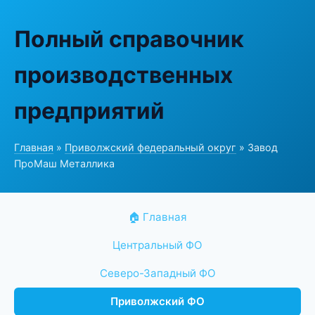
Полный справочник
производственных
предприятий
Главная
»
Приволжский федеральный округ
» Завод
ПроМаш Металлика
🏠 Главная
Центральный ФО
Северо-Западный ФО
Приволжский ФО