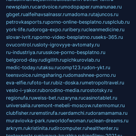
newsplain.ru
cardvoice.ru
modopaper.ru
manunae.ru
gbget.ru
alfeihavsalnassr.ru
madoma.ru
tajuncos.ru
petrovkasports.ru
porno-online-besplatno.ru
splclub.ru
york-life.ru
doroga-expo.ru
ribery.ru
cleanmedicine.ru
slovar-ivrit.ru
porno-video-besplatno.ru
seks-365.ru
ovucontrol.ru
sloty-igrovyye-avtomaty.ru
ru-industriya.ru
russkoe-porno-besplatno.ru
belgorod-day.ru
digilith.ru
pichkurovlab.ru
medic-today.ru
taksu.ru
comp123.ru
don-ykt.ru
teensvoice.ru
imgsharing.ru
domashnee-porno.ru
eva-elfie.ru
foto-tur.ru
biz-doska.ru
metropoltravel.ru
veslo-i-yakor.ru
borodino-media.ru
rostotsky.ru
regionufa.ru
weiss-bet.ru
zaryna.ru
casinotablet.ru
universalia.ru
remont-mebeli-moscow.ru
termomur.ru
clubfisher.ru
remstirufa.ru
erdamchi.ru
doramamama.ru
muraviovka-park.ru
worldofwoman.ru
clean-dreams.ru
arkrym.ru
kristinita.ru
dircomputer.ru
healthenter.ru
textexperts.ru
pivnaya-kruzhka.ru
kinofilmy-2021.ru