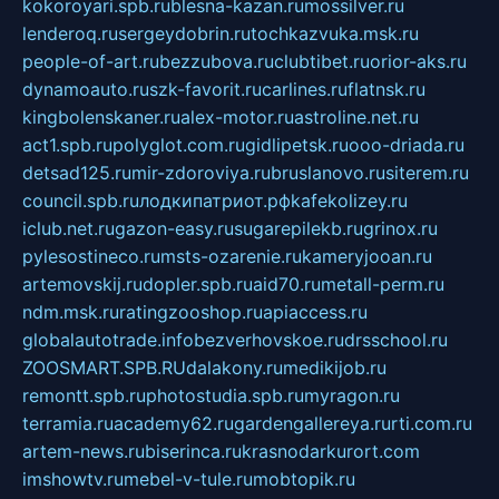
kokoroyari.spb.ru
blesna-kazan.ru
mossilver.ru
lenderoq.ru
sergeydobrin.ru
tochkazvuka.msk.ru
people-of-art.ru
bezzubova.ru
clubtibet.ru
orior-aks.ru
dynamoauto.ru
szk-favorit.ru
carlines.ru
flatnsk.ru
kingbolenskaner.ru
alex-motor.ru
astroline.net.ru
act1.spb.ru
polyglot.com.ru
gidlipetsk.ru
ooo-driada.ru
detsad125.ru
mir-zdoroviya.ru
bruslanovo.ru
siterem.ru
council.spb.ru
лодкипатриот.рф
kafekolizey.ru
iclub.net.ru
gazon-easy.ru
sugarepilekb.ru
grinox.ru
pylesostineco.ru
msts-ozarenie.ru
kameryjooan.ru
artemovskij.ru
dopler.spb.ru
aid70.ru
metall-perm.ru
ndm.msk.ru
ratingzooshop.ru
apiaccess.ru
globalautotrade.info
bezverhovskoe.ru
drsschool.ru
ZOOSMART.SPB.RU
dalakony.ru
medikijob.ru
remontt.spb.ru
photostudia.spb.ru
myragon.ru
terramia.ru
academy62.ru
gardengallereya.ru
rti.com.ru
artem-news.ru
biserinca.ru
krasnodarkurort.com
imshowtv.ru
mebel-v-tule.ru
mobtopik.ru