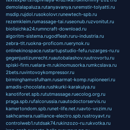
demolalapaluza.ru
tanyavanya.ru
remstir-tolyatti.ru
msdip.ru
jdol.ru
sokolovr.ru
newtech-spb.ru
rezemkleim.ru
massage-tai.ru
seonub.ru
zvonitut.ru
biolisichka24.ru
mncraft-download.ru
algoritm-sistema.ru
godflesh.ru
ru-industria.ru
zebra-tlt.ru
okna-proficom.ru
erynok.ru
onlinekinospace.ru
startupstudio-fefu.ru
zarges-ru.ru
gegenjustizunrecht.ru
autobalashov.ru
utrovortu.ru
spiski-firm.ru
elara-m.ru
kinomusorka.ru
mkcslava.ru
2bets.ru
vintovoykompressor.ru
birminghamvsfulham.ru
sarmat-komp.ru
pioneeri.ru
amadis-chocolate.ru
shkurki-karakulya.ru
kanotiforet.spb.ru
tutmassage.ru
ecolog.org.ru
praga.spb.ru
falcorussia.ru
autodoctorservis.ru
kamertondom.spb.ru
net-life.net.ru
avto-vozim.ru
sakhcamera.ru
alliance-electro.spb.ru
stroyavt.ru
controlweb1.ru
tdsak74.ru
kinzozo-ru.ru
kvotka.ru