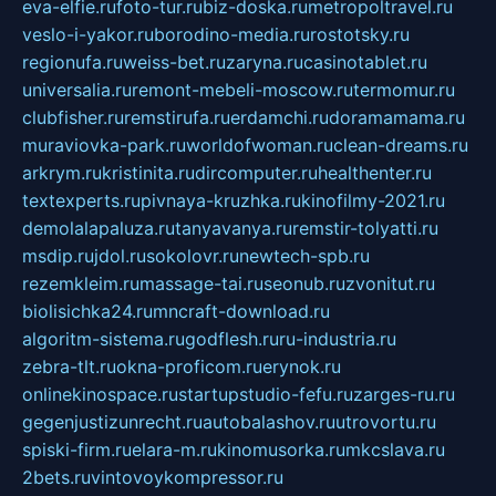
eva-elfie.ru
foto-tur.ru
biz-doska.ru
metropoltravel.ru
veslo-i-yakor.ru
borodino-media.ru
rostotsky.ru
regionufa.ru
weiss-bet.ru
zaryna.ru
casinotablet.ru
universalia.ru
remont-mebeli-moscow.ru
termomur.ru
clubfisher.ru
remstirufa.ru
erdamchi.ru
doramamama.ru
muraviovka-park.ru
worldofwoman.ru
clean-dreams.ru
arkrym.ru
kristinita.ru
dircomputer.ru
healthenter.ru
textexperts.ru
pivnaya-kruzhka.ru
kinofilmy-2021.ru
demolalapaluza.ru
tanyavanya.ru
remstir-tolyatti.ru
msdip.ru
jdol.ru
sokolovr.ru
newtech-spb.ru
rezemkleim.ru
massage-tai.ru
seonub.ru
zvonitut.ru
biolisichka24.ru
mncraft-download.ru
algoritm-sistema.ru
godflesh.ru
ru-industria.ru
zebra-tlt.ru
okna-proficom.ru
erynok.ru
onlinekinospace.ru
startupstudio-fefu.ru
zarges-ru.ru
gegenjustizunrecht.ru
autobalashov.ru
utrovortu.ru
spiski-firm.ru
elara-m.ru
kinomusorka.ru
mkcslava.ru
2bets.ru
vintovoykompressor.ru