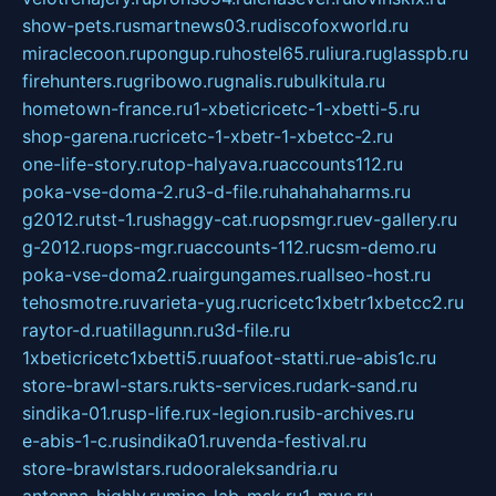
show-pets.ru
smartnews03.ru
discofoxworld.ru
miraclecoon.ru
pongup.ru
hostel65.ru
liura.ru
glasspb.ru
firehunters.ru
gribowo.ru
gnalis.ru
bulkitula.ru
hometown-france.ru
1-xbeticricetc-1-xbetti-5.ru
shop-garena.ru
cricetc-1-xbetr-1-xbetcc-2.ru
one-life-story.ru
top-halyava.ru
accounts112.ru
poka-vse-doma-2.ru
3-d-file.ru
hahahaharms.ru
g2012.ru
tst-1.ru
shaggy-cat.ru
opsmgr.ru
ev-gallery.ru
g-2012.ru
ops-mgr.ru
accounts-112.ru
csm-demo.ru
poka-vse-doma2.ru
airgungames.ru
allseo-host.ru
tehosmotre.ru
varieta-yug.ru
cricetc1xbetr1xbetcc2.ru
raytor-d.ru
atillagunn.ru
3d-file.ru
1xbeticricetc1xbetti5.ru
uafoot-statti.ru
e-abis1c.ru
store-brawl-stars.ru
kts-services.ru
dark-sand.ru
sindika-01.ru
sp-life.ru
x-legion.ru
sib-archives.ru
e-abis-1-c.ru
sindika01.ru
venda-festival.ru
store-brawlstars.ru
dooraleksandria.ru