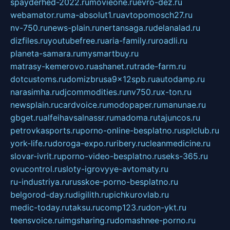
spayderhed-2022.ru
movieone.ru
evro-dez.ru
webamator.ru
ma-absolut1.ru
avtopomosch27.ru
nv-750.ru
news-plain.ru
nertansaga.ru
delanalad.ru
dizfiles.ru
youtubefree.ru
aria-family.ru
roadli.ru
planeta-samara.ru
mysmartbuy.ru
matrasy-kemerovo.ru
ashanet.ru
trade-farm.ru
dotcustoms.ru
domizbrusa9x12spb.ru
autodamp.ru
narasimha.ru
djcommodities.ru
nv750.ru
x-ton.ru
newsplain.ru
cardvoice.ru
modopaper.ru
manunae.ru
gbget.ru
alfeihavsalnassr.ru
madoma.ru
tajuncos.ru
petrovkasports.ru
porno-online-besplatno.ru
splclub.ru
york-life.ru
doroga-expo.ru
ribery.ru
cleanmedicine.ru
slovar-ivrit.ru
porno-video-besplatno.ru
seks-365.ru
ovucontrol.ru
sloty-igrovyye-avtomaty.ru
ru-industriya.ru
russkoe-porno-besplatno.ru
belgorod-day.ru
digilith.ru
pichkurovlab.ru
medic-today.ru
taksu.ru
comp123.ru
don-ykt.ru
teensvoice.ru
imgsharing.ru
domashnee-porno.ru