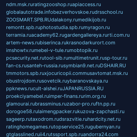
ndm.msk.ru
ratingzooshop.ru
apiaccess.ru
globalautotrade.info
bezverhovskoe.ru
drsschool.ru
ZOOSMART.SPB.RU
dalakony.ru
medikijob.ru
remontt.spb.ru
photostudia.spb.ru
myragon.ru
terramia.ru
academy62.ru
gardengallereya.ru
rti.com.ru
artem-news.ru
biserinca.ru
krasnodarkurort.com
imshowtv.ru
mebel-v-tule.ru
mobtopik.ru
pcsecurity.net.ru
tool-sib.ru
multimetrunit.ru
sp-tour.ru
fan-cs.ru
santeh-russia.ru
symbian9.net.ru
DSHAIR.RU
tmmotors.spb.ru
xjocuricopii.com
musavtomat.msk.ru
obustrojdom.ru
sovetcik.ru
ybaranovskaya.ru
ppknews.ru
cult-alshei.ru
JAPANRUSSIA.RU
proekciyamebel.ru
imper-finans.ru
rim.org.ru
glamourai.ru
brassminus.ru
zabor-pro.ru
ftn.pp.ru
dorogoe58.ru
laimengpacker.ru
kuzova-zapchasti.ru
sageerp.ru
taxodrom.ru
dsrazvitie.ru
hardcity.net.ru
ratinghomegames.ru
topservice25.ru
gubernyan.ru
gtglasslined.ru
ii4.ru
tssport.spb.ru
andorra24.com