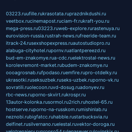
03223.ru
ufille.ru
krasotata.ru
prazdnikdushi.ru
veetbox.ru
cinemapost.ru
ciam-fr.ru
kraft-you.ru
mega-press.ru
03223.ru
web-explore.ru
rastenuya.ru
eurovision-russia.ru
strah-news.ru
freeride-team.ru
itrack-24.ru
sexshopexpress.ru
autostudiopro.ru
alabuga-cityhotel.ru
pornv.ru
atlantpereezd.ru
bud-em-znakomye.ru
a-cdc.ru
elektrostal-news.ru
korolevremont-market.ru
budem-znakomye.ru
oooagrosnab.ru
fpodaso.ru
emfire.ru
pro-otdelky.ru
ukrasotki.ru
seksuzbek.ru
seks-uzbek.ru
porno-vk.ru
sovratili.ru
olecoon.ru
vd-dosug.ru
adonyev.ru
rbc-news.ru
porno-skvirt.ru
krospr.ru
13autor-kolonka.ru
sormol.ru
2rich.ru
hostel-65.ru
hostserve.ru
porno-na-russkom.ru
mishinlab.ru
neznobi.ru
bigfatcc.ru
habble.ru
starbucksvia.ru
delfinet.ru
silvernano.ru
elestal.ru
vektor-doroga.ru
velotrenajery.ru
pronso54.ru
lenasever.ru
lovinskix.ru