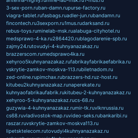
antenna-highly.ru
mine-lab-msk.ru
1-mus.ru
3-sex-porn.ru
ban-damn.ru
purse-factory.ru
viagra-tablet.ru
fasbags.ru
adler-jun.ru
bandamn.ru
fincontech.ru
3sexporn.ru
1mus.ru
darksand.ru
rebus-toys.ru
minelab-msk.ru
alabuga-cityhotel.ru
medsprawo-4-ka.ru
2864420.ru
blagodarenie-spb.ru
zajmy24.ru
tovudyi-4-kuhnyanazakaz.ru
brazzerscom.ru
medsprawo4ka.ru
xehyroo5kuhnyanazakaz.ru
fabrikayfabrikaefabrika.ru
vskrytie-zamkov-moskva-113.ru
biletnadom.ru
zed-online.ru
pimchax.ru
brazzers-hd.ru
z-host.ru
kitubeu2kuhnyanazakaz.ru
naperekate.ru
kuhnyaofabrikaufabrik.ru
kitubeu-2-kuhnyanazakaz.ru
xehyroo-5-kuhnyanazakaz.ru
cs-68.ru
guzywia-4-kuhnyanazakaz.ru
mir-tk.ru
vlknrussia.ru
cs68.ru
vladivostok-map.ru
video-seks.ru
bankaribi.ru
raszar.ru
vskrytie-zamkov-moskva113.ru
lipetsktelecom.ru
tovudyi4kuhnyanazakaz.ru