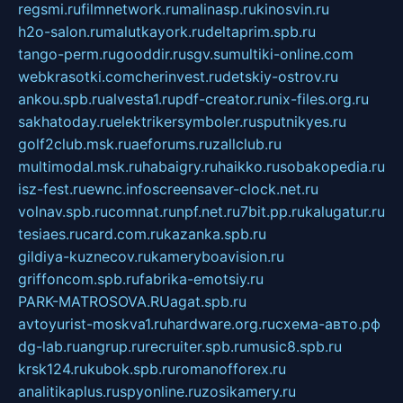
regsmi.ru
filmnetwork.ru
malinasp.ru
kinosvin.ru
h2o-salon.ru
malutkayork.ru
deltaprim.spb.ru
tango-perm.ru
gooddir.ru
sgv.su
multiki-online.com
webkrasotki.com
cherinvest.ru
detskiy-ostrov.ru
ankou.spb.ru
alvesta1.ru
pdf-creator.ru
nix-files.org.ru
sakhatoday.ru
elektrikersymboler.ru
sputnikyes.ru
golf2club.msk.ru
aeforums.ru
zallclub.ru
multimodal.msk.ru
habaigry.ru
haikko.ru
sobakopedia.ru
isz-fest.ru
ewnc.info
screensaver-clock.net.ru
volnav.spb.ru
comnat.ru
npf.net.ru
7bit.pp.ru
kalugatur.ru
tesiaes.ru
card.com.ru
kazanka.spb.ru
gildiya-kuznecov.ru
kameryboavision.ru
griffoncom.spb.ru
fabrika-emotsiy.ru
PARK-MATROSOVA.RU
agat.spb.ru
avtoyurist-moskva1.ru
hardware.org.ru
схема-авто.рф
dg-lab.ru
angrup.ru
recruiter.spb.ru
music8.spb.ru
krsk124.ru
kubok.spb.ru
romanofforex.ru
analitikaplus.ru
spyonline.ru
zosikamery.ru