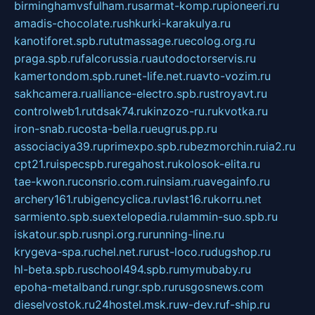
birminghamvsfulham.ru
sarmat-komp.ru
pioneeri.ru
amadis-chocolate.ru
shkurki-karakulya.ru
kanotiforet.spb.ru
tutmassage.ru
ecolog.org.ru
praga.spb.ru
falcorussia.ru
autodoctorservis.ru
kamertondom.spb.ru
net-life.net.ru
avto-vozim.ru
sakhcamera.ru
alliance-electro.spb.ru
stroyavt.ru
controlweb1.ru
tdsak74.ru
kinzozo-ru.ru
kvotka.ru
iron-snab.ru
costa-bella.ru
eugrus.pp.ru
associaciya39.ru
primexpo.spb.ru
bezmorchin.ru
ia2.ru
cpt21.ru
ispecspb.ru
regahost.ru
kolosok-elita.ru
tae-kwon.ru
consrio.com.ru
insiam.ru
avegainfo.ru
archery161.ru
bigencyclica.ru
vlast16.ru
korru.net
sarmiento.spb.su
extelopedia.ru
lammin-suo.spb.ru
iskatour.spb.ru
snpi.org.ru
running-line.ru
krygeva-spa.ru
chel.net.ru
rust-loco.ru
dugshop.ru
hl-beta.spb.ru
school494.spb.ru
mymubaby.ru
epoha-metalband.ru
ngr.spb.ru
rusgosnews.com
dieselvostok.ru
24hostel.msk.ru
w-dev.ru
f-ship.ru