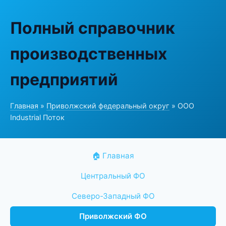
Полный справочник
производственных
предприятий
Главная
»
Приволжский федеральный округ
» ООО
Industrial Поток
🏠 Главная
Центральный ФО
Северо-Западный ФО
Приволжский ФО