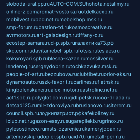
sloboda-ural.pp.ru
AUTO-COM.SU
hohota.net
alimy.ru
online-z.com
aromat-vostoka.ru
otdelkaexp.ru
mobilvest.ru
bbd.net.ru
mebelshop.msk.ru
smp-forum.ru
bastion-td.ru
kosmoscreative.ru
avrmotors.ru
art-galadesign.ru
tiffany-c.ru
ecostep-samara.ru
d-p.spb.ru
галактика73.рф
sko.com.ru
davitamebel-spb.ru
fotsis.ru
tesiaes.ru
kokoroyari.spb.ru
blesna-kazan.ru
mossilver.ru
lenderoq.ru
sergeydobrin.ru
tochkazvuka.msk.ru
people-of-art.ru
bezzubova.ru
clubtibet.ru
orior-aks.ru
dynamoauto.ru
szk-favorit.ru
carlines.ru
flatnsk.ru
kingbolenskaner.ru
alex-motor.ru
astroline.net.ru
act1.spb.ru
polyglot.com.ru
gidlipetsk.ru
ooo-driada.ru
detsad125.ru
mir-zdoroviya.ru
bruslanovo.ru
siterem.ru
council.spb.ru
лодкипатриот.рф
kafekolizey.ru
iclub.net.ru
gazon-easy.ru
sugarepilekb.ru
grinox.ru
pylesostineco.ru
msts-ozarenie.ru
kameryjooan.ru
artemovskij.ru
dopler.spb.ru
aid70.ru
metall-perm.ru