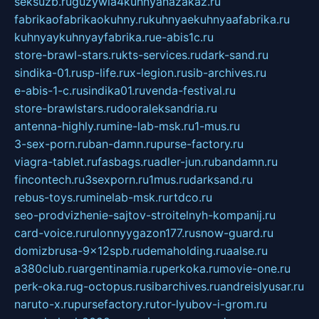
seksuzb.ru
guzywia4kuhnyanazakaz.ru
fabrikaofabrikaokuhny.ru
kuhnyaekuhnyaafabrika.ru
kuhnyaykuhnyayfabrika.ru
e-abis1c.ru
store-brawl-stars.ru
kts-services.ru
dark-sand.ru
sindika-01.ru
sp-life.ru
x-legion.ru
sib-archives.ru
e-abis-1-c.ru
sindika01.ru
venda-festival.ru
store-brawlstars.ru
dooraleksandria.ru
antenna-highly.ru
mine-lab-msk.ru
1-mus.ru
3-sex-porn.ru
ban-damn.ru
purse-factory.ru
viagra-tablet.ru
fasbags.ru
adler-jun.ru
bandamn.ru
fincontech.ru
3sexporn.ru
1mus.ru
darksand.ru
rebus-toys.ru
minelab-msk.ru
rtdco.ru
seo-prodvizhenie-sajtov-stroitelnyh-kompanij.ru
card-voice.ru
rulonnyygazon177.ru
snow-guard.ru
domizbrusa-9x12spb.ru
demaholding.ru
aalse.ru
a380club.ru
argentinamia.ru
perkoka.ru
movie-one.ru
perk-oka.ru
g-octopus.ru
sibarchives.ru
andreislyusar.ru
naruto-x.ru
pursefactory.ru
tor-lyubov-i-grom.ru