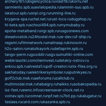
archery161.ru
bigencyclica.ru
vlast16.ru
korru.net
sarmiento.spb.su
extelopedia.ru
lammin-suo.spb.ru
iskatour.spb.ru
snpi.org.ru
running-line.ru
krygeva-spa.ru
chel.net.ru
rust-loco.ru
dugshop.ru
hl-beta.spb.ru
school494.spb.ru
mymubaby.ru
epoha-metalband.ru
ngr.spb.ru
rusgosnews.com
dieselvostok.ru
24hostel.msk.ru
w-dev.ru
f-ship.ru
regsmi.ru
filmnetwork.ru
malinasp.ru
kinosvin.ru
h2o-salon.ru
malutkayork.ru
deltaprim.spb.ru
tango-perm.ru
gooddir.ru
sgv.su
multiki-online.com
webkrasotki.com
cherinvest.ru
detskiy-ostrov.ru
ankou.spb.ru
alvesta1.ru
pdf-creator.ru
nix-files.org.ru
sakhatoday.ru
elektrikersymboler.ru
sputnikyes.ru
golf2club.msk.ru
aeforums.ru
zallclub.ru
multimodal.msk.ru
habaigry.ru
haikko.ru
sobakopedia.ru
isz-fest.ru
ewnc.info
screensaver-clock.net.ru
volnav.spb.ru
comnat.ru
npf.net.ru
7bit.pp.ru
kalugatur.ru
tesiaes.ru
card.com.ru
kazanka.spb.ru