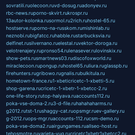
sovratili.ru
olecoon.ru
vd-dosug.ru
adonyev.ru
rbc-news.ru
porno-skvirt.ru
krospr.ru
13autor-kolonka.ru
sormol.ru
2rich.ru
hostel-65.ru
hostserve.ru
porno-na-russkom.ru
mishinlab.ru
neznobi.ru
bigfatcc.ru
habble.ru
starbucksvia.ru
delfinet.ru
silvernano.ru
elestal.ru
vektor-doroga.ru
velotrenajery.ru
pronso54.ru
lenasever.ru
lovinskix.ru
show-pets.ru
smartnews03.ru
discofoxworld.ru
miraclecoon.ru
pongup.ru
hostel65.ru
liura.ru
glasspb.ru
firehunters.ru
gribowo.ru
gnalis.ru
bulkitula.ru
hometown-france.ru
1-xbeticricetc-1-xbetti-5.ru
shop-garena.ru
cricetc-1-xbetr-1-xbetcc-2.ru
one-life-story.ru
top-halyava.ru
accounts112.ru
poka-vse-doma-2.ru
3-d-file.ru
hahahaharms.ru
g2012.ru
tst-1.ru
shaggy-cat.ru
opsmgr.ru
ev-gallery.ru
g-2012.ru
ops-mgr.ru
accounts-112.ru
csm-demo.ru
poka-vse-doma2.ru
airgungames.ru
allseo-host.ru
tehosmotre.ru
varieta-yug.ru
cricetc1xbetr1xbetcc2.ru