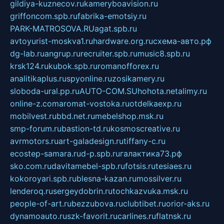
gildiya-kuznecov.ru
kameryboavision.ru
griffoncom.spb.ru
fabrika-emotsiy.ru
PARK-MATROSOVA.RU
agat.spb.ru
avtoyurist-moskva1.ru
hardware.org.ru
схема-авто.рф
dg-lab.ru
angrup.ru
recruiter.spb.ru
music8.spb.ru
krsk124.ru
kubok.spb.ru
romanofforex.ru
analitikaplus.ru
spyonline.ru
zosikamery.ru
sloboda-ural.pp.ru
AUTO-COM.SU
hohota.net
alimy.ru
online-z.com
aromat-vostoka.ru
otdelkaexp.ru
mobilvest.ru
bbd.net.ru
mebelshop.msk.ru
smp-forum.ru
bastion-td.ru
kosmoscreative.ru
avrmotors.ru
art-galadesign.ru
tiffany-c.ru
ecostep-samara.ru
d-p.spb.ru
галактика73.рф
sko.com.ru
davitamebel-spb.ru
fotsis.ru
tesiaes.ru
kokoroyari.spb.ru
blesna-kazan.ru
mossilver.ru
lenderoq.ru
sergeydobrin.ru
tochkazvuka.msk.ru
people-of-art.ru
bezzubova.ru
clubtibet.ru
orior-aks.ru
dynamoauto.ru
szk-favorit.ru
carlines.ru
flatnsk.ru