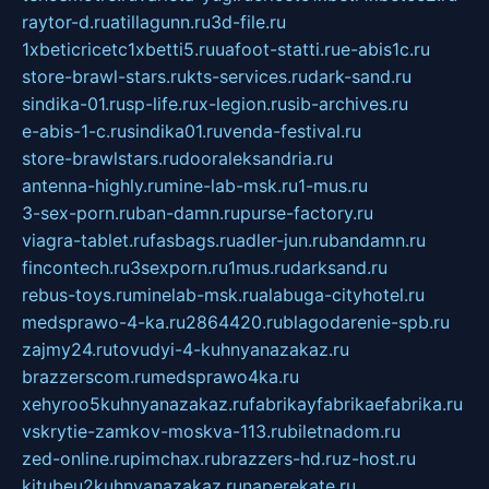
raytor-d.ru
atillagunn.ru
3d-file.ru
1xbeticricetc1xbetti5.ru
uafoot-statti.ru
e-abis1c.ru
store-brawl-stars.ru
kts-services.ru
dark-sand.ru
sindika-01.ru
sp-life.ru
x-legion.ru
sib-archives.ru
e-abis-1-c.ru
sindika01.ru
venda-festival.ru
store-brawlstars.ru
dooraleksandria.ru
antenna-highly.ru
mine-lab-msk.ru
1-mus.ru
3-sex-porn.ru
ban-damn.ru
purse-factory.ru
viagra-tablet.ru
fasbags.ru
adler-jun.ru
bandamn.ru
fincontech.ru
3sexporn.ru
1mus.ru
darksand.ru
rebus-toys.ru
minelab-msk.ru
alabuga-cityhotel.ru
medsprawo-4-ka.ru
2864420.ru
blagodarenie-spb.ru
zajmy24.ru
tovudyi-4-kuhnyanazakaz.ru
brazzerscom.ru
medsprawo4ka.ru
xehyroo5kuhnyanazakaz.ru
fabrikayfabrikaefabrika.ru
vskrytie-zamkov-moskva-113.ru
biletnadom.ru
zed-online.ru
pimchax.ru
brazzers-hd.ru
z-host.ru
kitubeu2kuhnyanazakaz.ru
naperekate.ru