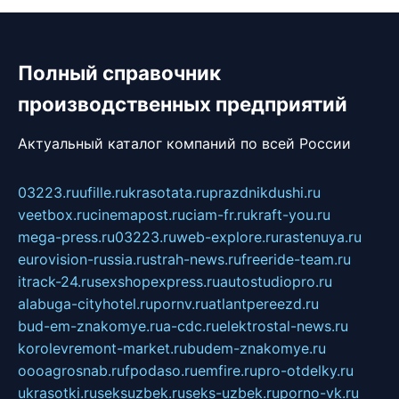
Полный справочник
производственных предприятий
Актуальный каталог компаний по всей России
03223.ru
ufille.ru
krasotata.ru
prazdnikdushi.ru
veetbox.ru
cinemapost.ru
ciam-fr.ru
kraft-you.ru
mega-press.ru
03223.ru
web-explore.ru
rastenuya.ru
eurovision-russia.ru
strah-news.ru
freeride-team.ru
itrack-24.ru
sexshopexpress.ru
autostudiopro.ru
alabuga-cityhotel.ru
pornv.ru
atlantpereezd.ru
bud-em-znakomye.ru
a-cdc.ru
elektrostal-news.ru
korolevremont-market.ru
budem-znakomye.ru
oooagrosnab.ru
fpodaso.ru
emfire.ru
pro-otdelky.ru
ukrasotki.ru
seksuzbek.ru
seks-uzbek.ru
porno-vk.ru