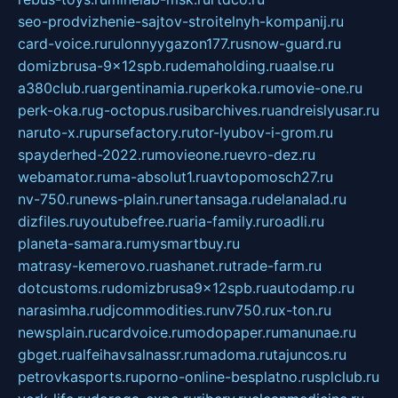
seo-prodvizhenie-sajtov-stroitelnyh-kompanij.ru
card-voice.ru
rulonnyygazon177.ru
snow-guard.ru
domizbrusa-9x12spb.ru
demaholding.ru
aalse.ru
a380club.ru
argentinamia.ru
perkoka.ru
movie-one.ru
perk-oka.ru
g-octopus.ru
sibarchives.ru
andreislyusar.ru
naruto-x.ru
pursefactory.ru
tor-lyubov-i-grom.ru
spayderhed-2022.ru
movieone.ru
evro-dez.ru
webamator.ru
ma-absolut1.ru
avtopomosch27.ru
nv-750.ru
news-plain.ru
nertansaga.ru
delanalad.ru
dizfiles.ru
youtubefree.ru
aria-family.ru
roadli.ru
planeta-samara.ru
mysmartbuy.ru
matrasy-kemerovo.ru
ashanet.ru
trade-farm.ru
dotcustoms.ru
domizbrusa9x12spb.ru
autodamp.ru
narasimha.ru
djcommodities.ru
nv750.ru
x-ton.ru
newsplain.ru
cardvoice.ru
modopaper.ru
manunae.ru
gbget.ru
alfeihavsalnassr.ru
madoma.ru
tajuncos.ru
petrovkasports.ru
porno-online-besplatno.ru
splclub.ru