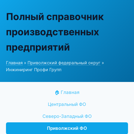
Полный справочник
производственных
предприятий
Главная
»
Приволжский федеральный округ
»
Инжиниринг Профи Групп
🏠 Главная
Центральный ФО
Северо-Западный ФО
Приволжский ФО