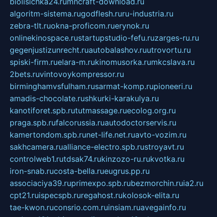
biolisichka24.ru
mncraft-download.ru
algoritm-sistema.ru
godflesh.ru
ru-industria.ru
zebra-tlt.ru
okna-proficom.ru
erynok.ru
onlinekinospace.ru
startupstudio-fefu.ru
zarges-ru.ru
gegenjustizunrecht.ru
autobalashov.ru
utrovortu.ru
spiski-firm.ru
elara-m.ru
kinomusorka.ru
mkcslava.ru
2bets.ru
vintovoykompressor.ru
birminghamvsfulham.ru
sarmat-komp.ru
pioneeri.ru
amadis-chocolate.ru
shkurki-karakulya.ru
kanotiforet.spb.ru
tutmassage.ru
ecolog.org.ru
praga.spb.ru
falcorussia.ru
autodoctorservis.ru
kamertondom.spb.ru
net-life.net.ru
avto-vozim.ru
sakhcamera.ru
alliance-electro.spb.ru
stroyavt.ru
controlweb1.ru
tdsak74.ru
kinzozo-ru.ru
kvotka.ru
iron-snab.ru
costa-bella.ru
eugrus.pp.ru
associaciya39.ru
primexpo.spb.ru
bezmorchin.ru
ia2.ru
cpt21.ru
ispecspb.ru
regahost.ru
kolosok-elita.ru
tae-kwon.ru
consrio.com.ru
insiam.ru
avegainfo.ru