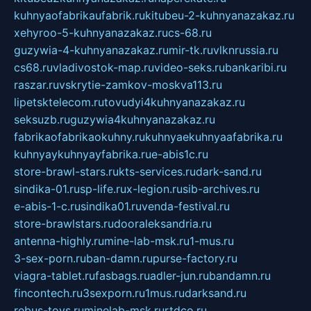
kuhnyaofabrikaufabrik.ru
kitubeu-2-kuhnyanazakaz.ru
xehyroo-5-kuhnyanazakaz.ru
cs-68.ru
guzywia-4-kuhnyanazakaz.ru
mir-tk.ru
vlknrussia.ru
cs68.ru
vladivostok-map.ru
video-seks.ru
bankaribi.ru
raszar.ru
vskrytie-zamkov-moskva113.ru
lipetsktelecom.ru
tovudyi4kuhnyanazakaz.ru
seksuzb.ru
guzywia4kuhnyanazakaz.ru
fabrikaofabrikaokuhny.ru
kuhnyaekuhnyaafabrika.ru
kuhnyaykuhnyayfabrika.ru
e-abis1c.ru
store-brawl-stars.ru
kts-services.ru
dark-sand.ru
sindika-01.ru
sp-life.ru
x-legion.ru
sib-archives.ru
e-abis-1-c.ru
sindika01.ru
venda-festival.ru
store-brawlstars.ru
dooraleksandria.ru
antenna-highly.ru
mine-lab-msk.ru
1-mus.ru
3-sex-porn.ru
ban-damn.ru
purse-factory.ru
viagra-tablet.ru
fasbags.ru
adler-jun.ru
bandamn.ru
fincontech.ru
3sexporn.ru
1mus.ru
darksand.ru
rebus-toys.ru
minelab-msk.ru
rtdco.ru