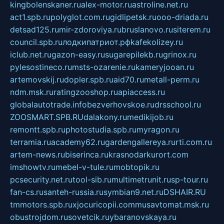
kingbolenskaner.ru
alex-motor.ru
astroline.net.ru
act1.spb.ru
polyglot.com.ru
gidlipetsk.ru
ooo-driada.ru
detsad125.ru
mir-zdoroviya.ru
bruslanovo.ru
siterem.ru
council.spb.ru
лодкипатриот.рф
kafekolizey.ru
iclub.net.ru
gazon-easy.ru
sugarepilekb.ru
grinox.ru
pylesostineco.ru
msts-ozarenie.ru
kameryjooan.ru
artemovskij.ru
dopler.spb.ru
aid70.ru
metall-perm.ru
ndm.msk.ru
ratingzooshop.ru
apiaccess.ru
globalautotrade.info
bezverhovskoe.ru
drsschool.ru
ZOOSMART.SPB.RU
dalakony.ru
medikijob.ru
remontt.spb.ru
photostudia.spb.ru
myragon.ru
terramia.ru
academy62.ru
gardengallereya.ru
rti.com.ru
artem-news.ru
biserinca.ru
krasnodarkurort.com
imshowtv.ru
mebel-v-tule.ru
mobtopik.ru
pcsecurity.net.ru
tool-sib.ru
multimetrunit.ru
sp-tour.ru
fan-cs.ru
santeh-russia.ru
symbian9.net.ru
DSHAIR.RU
tmmotors.spb.ru
xjocuricopii.com
musavtomat.msk.ru
obustrojdom.ru
sovetcik.ru
ybaranovskaya.ru