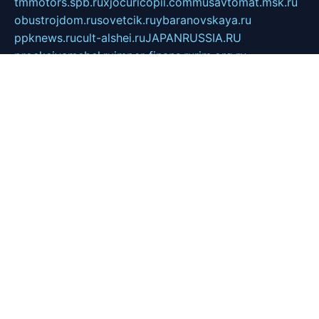
tmmotors.spb.ru
xjocuricopii.com
musavtomat.msk.ru
obustrojdom.ru
sovetcik.ru
ybaranovskaya.ru
ppknews.ru
cult-alshei.ru
JAPANRUSSIA.RU
proekciyamebel.ru
imper-finans.ru
rim.org.ru
glamourai.ru
brassminus.ru
zabor-pro.ru
ftn.pp.ru
dorogoe58.ru
laimengpacker.ru
kuzova-zapchasti.ru
sageerp.ru
taxodrom.ru
dsrazvitie.ru
hardcity.net.ru
ratinghomegames.ru
topservice25.ru
gubernyan.ru
gtglasslined.ru
ii4.ru
tssport.spb.ru
andorra24.com
blackwallstreet.ru
oboimos.ru
optim-doors.com.ru
ikuch.ru
nycr.org.ru
npa21.ru
vremya-ch.spb.ru
desert000.ru
ivtorgi.ru
ifiori.ru
catalog-statei.ru
dcv.org.ru
spetsmaster174.ru
ipkameryhiseeu.ru
dum26.ru
ruspol.spb.ru
fr-opendp.ru
kam-solnyshko.ru
cheyenne-arapaho.ru
sevzapmetal.spb.ru
ted-lapidus.spb.ru
parasite-eliminator.ru
sigma-complete.ru
modernworld.ru
dama-moda.ru
eholot-group.ru
sk-nvkz.ru
DRONGOLD.RU