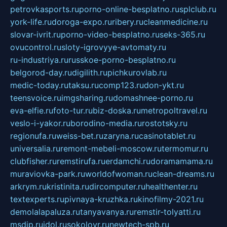
petrovkasports.ru
porno-online-besplatno.ru
splclub.ru
york-life.ru
doroga-expo.ru
ribery.ru
cleanmedicine.ru
slovar-ivrit.ru
porno-video-besplatno.ru
seks-365.ru
ovucontrol.ru
sloty-igrovyye-avtomaty.ru
ru-industriya.ru
russkoe-porno-besplatno.ru
belgorod-day.ru
digilith.ru
pichkurovlab.ru
medic-today.ru
taksu.ru
comp123.ru
don-ykt.ru
teensvoice.ru
imgsharing.ru
domashnee-porno.ru
eva-elfie.ru
foto-tur.ru
biz-doska.ru
metropoltravel.ru
veslo-i-yakor.ru
borodino-media.ru
rostotsky.ru
regionufa.ru
weiss-bet.ru
zaryna.ru
casinotablet.ru
universalia.ru
remont-mebeli-moscow.ru
termomur.ru
clubfisher.ru
remstirufa.ru
erdamchi.ru
doramamama.ru
muraviovka-park.ru
worldofwoman.ru
clean-dreams.ru
arkrym.ru
kristinita.ru
dircomputer.ru
healthenter.ru
textexperts.ru
pivnaya-kruzhka.ru
kinofilmy-2021.ru
demolalapaluza.ru
tanyavanya.ru
remstir-tolyatti.ru
msdip.ru
jdol.ru
sokolovr.ru
newtech-spb.ru