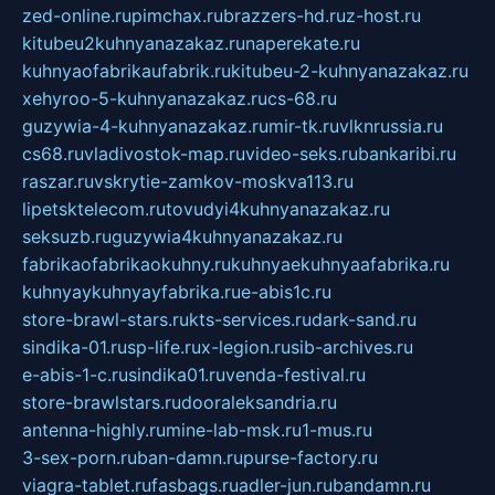
zed-online.ru
pimchax.ru
brazzers-hd.ru
z-host.ru
kitubeu2kuhnyanazakaz.ru
naperekate.ru
kuhnyaofabrikaufabrik.ru
kitubeu-2-kuhnyanazakaz.ru
xehyroo-5-kuhnyanazakaz.ru
cs-68.ru
guzywia-4-kuhnyanazakaz.ru
mir-tk.ru
vlknrussia.ru
cs68.ru
vladivostok-map.ru
video-seks.ru
bankaribi.ru
raszar.ru
vskrytie-zamkov-moskva113.ru
lipetsktelecom.ru
tovudyi4kuhnyanazakaz.ru
seksuzb.ru
guzywia4kuhnyanazakaz.ru
fabrikaofabrikaokuhny.ru
kuhnyaekuhnyaafabrika.ru
kuhnyaykuhnyayfabrika.ru
e-abis1c.ru
store-brawl-stars.ru
kts-services.ru
dark-sand.ru
sindika-01.ru
sp-life.ru
x-legion.ru
sib-archives.ru
e-abis-1-c.ru
sindika01.ru
venda-festival.ru
store-brawlstars.ru
dooraleksandria.ru
antenna-highly.ru
mine-lab-msk.ru
1-mus.ru
3-sex-porn.ru
ban-damn.ru
purse-factory.ru
viagra-tablet.ru
fasbags.ru
adler-jun.ru
bandamn.ru