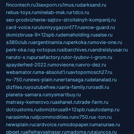
fincontech.ru
3sexporn.ru
1mus.ru
darksand.ru
rebus-toys.ru
minelab-msk.ru
rtdco.ru
seo-prodvizhenie-sajtov-stroitelnyh-kompanij.ru
card-voice.ru
rulonnyygazon177.ru
snow-guard.ru
domizbrusa-9x12spb.ru
demaholding.ru
aalse.ru
a380club.ru
argentinamia.ru
perkoka.ru
movie-one.ru
perk-oka.ru
g-octopus.ru
sibarchives.ru
andreislyusar.ru
naruto-x.ru
pursefactory.ru
tor-lyubov-i-grom.ru
spayderhed-2022.ru
movieone.ru
evro-dez.ru
webamator.ru
ma-absolut1.ru
avtopomosch27.ru
nv-750.ru
news-plain.ru
nertansaga.ru
delanalad.ru
dizfiles.ru
youtubefree.ru
aria-family.ru
roadli.ru
planeta-samara.ru
mysmartbuy.ru
matrasy-kemerovo.ru
ashanet.ru
trade-farm.ru
dotcustoms.ru
domizbrusa9x12spb.ru
autodamp.ru
narasimha.ru
djcommodities.ru
nv750.ru
x-ton.ru
newsplain.ru
cardvoice.ru
modopaper.ru
manunae.ru
gbget.ru
alfeihavsalnassr.ru
madoma.ru
tajuncos.ru