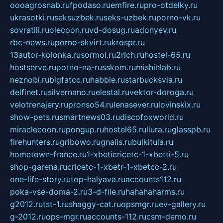
oooagrosnab.ru
fpodaso.ru
emfire.ru
pro-otdelky.ru
ukrasotki.ru
seksuzbek.ru
seks-uzbek.ru
porno-vk.ru
sovratili.ru
olecoon.ru
vd-dosug.ru
adonyev.ru
rbc-news.ru
porno-skvirt.ru
krospr.ru
13autor-kolonka.ru
sormol.ru
2rich.ru
hostel-65.ru
hostserve.ru
porno-na-russkom.ru
mishinlab.ru
neznobi.ru
bigfatcc.ru
habble.ru
starbucksvia.ru
delfinet.ru
silvernano.ru
elestal.ru
vektor-doroga.ru
velotrenajery.ru
pronso54.ru
lenasever.ru
lovinskix.ru
show-pets.ru
smartnews03.ru
discofoxworld.ru
miraclecoon.ru
pongup.ru
hostel65.ru
liura.ru
glasspb.ru
firehunters.ru
gribowo.ru
gnalis.ru
bulkitula.ru
hometown-france.ru
1-xbeticricetc-1-xbetti-5.ru
shop-garena.ru
cricetc-1-xbetr-1-xbetcc-2.ru
one-life-story.ru
top-halyava.ru
accounts112.ru
poka-vse-doma-2.ru
3-d-file.ru
hahahaharms.ru
g2012.ru
tst-1.ru
shaggy-cat.ru
opsmgr.ru
ev-gallery.ru
g-2012.ru
ops-mgr.ru
accounts-112.ru
csm-demo.ru