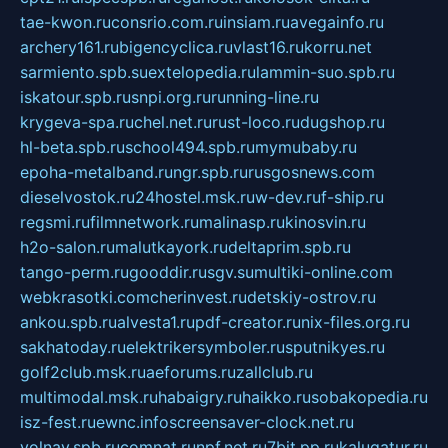
tae-kwon.ru
consrio.com.ru
insiam.ru
avegainfo.ru
archery161.ru
bigencyclica.ru
vlast16.ru
korru.net
sarmiento.spb.su
extelopedia.ru
lammin-suo.spb.ru
iskatour.spb.ru
snpi.org.ru
running-line.ru
krygeva-spa.ru
chel.net.ru
rust-loco.ru
dugshop.ru
hl-beta.spb.ru
school494.spb.ru
mymubaby.ru
epoha-metalband.ru
ngr.spb.ru
rusgosnews.com
dieselvostok.ru
24hostel.msk.ru
w-dev.ru
f-ship.ru
regsmi.ru
filmnetwork.ru
malinasp.ru
kinosvin.ru
h2o-salon.ru
malutkayork.ru
deltaprim.spb.ru
tango-perm.ru
gooddir.ru
sgv.su
multiki-online.com
webkrasotki.com
cherinvest.ru
detskiy-ostrov.ru
ankou.spb.ru
alvesta1.ru
pdf-creator.ru
nix-files.org.ru
sakhatoday.ru
elektrikersymboler.ru
sputnikyes.ru
golf2club.msk.ru
aeforums.ru
zallclub.ru
multimodal.msk.ru
habaigry.ru
haikko.ru
sobakopedia.ru
isz-fest.ru
ewnc.info
screensaver-clock.net.ru
volnav.spb.ru
comnat.ru
npf.net.ru
7bit.pp.ru
kalugatur.ru