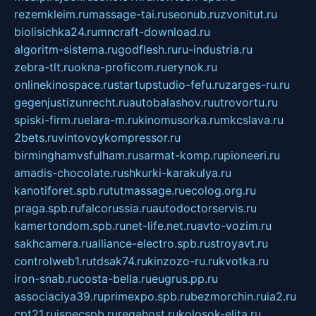
rezemkleim.ru
massage-tai.ru
seonub.ru
zvonitut.ru
biolisichka24.ru
mncraft-download.ru
algoritm-sistema.ru
godflesh.ru
ru-industria.ru
zebra-tlt.ru
okna-proficom.ru
erynok.ru
onlinekinospace.ru
startupstudio-fefu.ru
zarges-ru.ru
gegenjustizunrecht.ru
autobalashov.ru
utrovortu.ru
spiski-firm.ru
elara-m.ru
kinomusorka.ru
mkcslava.ru
2bets.ru
vintovoykompressor.ru
birminghamvsfulham.ru
sarmat-komp.ru
pioneeri.ru
amadis-chocolate.ru
shkurki-karakulya.ru
kanotiforet.spb.ru
tutmassage.ru
ecolog.org.ru
praga.spb.ru
falcorussia.ru
autodoctorservis.ru
kamertondom.spb.ru
net-life.net.ru
avto-vozim.ru
sakhcamera.ru
alliance-electro.spb.ru
stroyavt.ru
controlweb1.ru
tdsak74.ru
kinzozo-ru.ru
kvotka.ru
iron-snab.ru
costa-bella.ru
eugrus.pp.ru
associaciya39.ru
primexpo.spb.ru
bezmorchin.ru
ia2.ru
cpt21.ru
ispecspb.ru
regahost.ru
kolosok-elita.ru