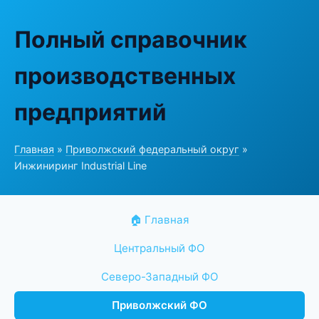
Полный справочник
производственных
предприятий
Главная
»
Приволжский федеральный округ
»
Инжиниринг Industrial Line
🏠 Главная
Центральный ФО
Северо-Западный ФО
Приволжский ФО