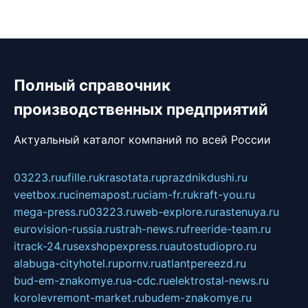
Полный справочник
производственных предприятий
Актуальный каталог компаний по всей России
03223.ru
ufille.ru
krasotata.ru
prazdnikdushi.ru
veetbox.ru
cinemapost.ru
ciam-fr.ru
kraft-you.ru
mega-press.ru
03223.ru
web-explore.ru
rastenuya.ru
eurovision-russia.ru
strah-news.ru
freeride-team.ru
itrack-24.ru
sexshopexpress.ru
autostudiopro.ru
alabuga-cityhotel.ru
pornv.ru
atlantpereezd.ru
bud-em-znakomye.ru
a-cdc.ru
elektrostal-news.ru
korolevremont-market.ru
budem-znakomye.ru