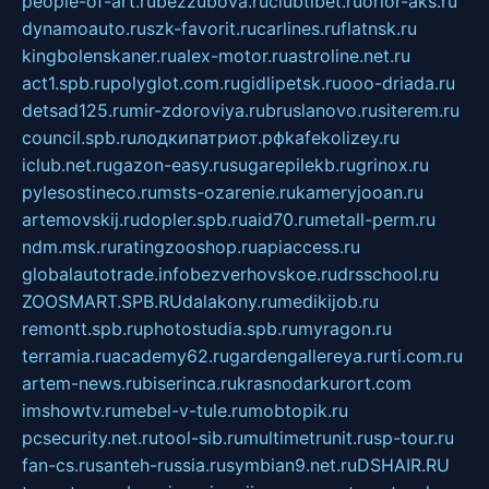
people-of-art.ru
bezzubova.ru
clubtibet.ru
orior-aks.ru
dynamoauto.ru
szk-favorit.ru
carlines.ru
flatnsk.ru
kingbolenskaner.ru
alex-motor.ru
astroline.net.ru
act1.spb.ru
polyglot.com.ru
gidlipetsk.ru
ooo-driada.ru
detsad125.ru
mir-zdoroviya.ru
bruslanovo.ru
siterem.ru
council.spb.ru
лодкипатриот.рф
kafekolizey.ru
iclub.net.ru
gazon-easy.ru
sugarepilekb.ru
grinox.ru
pylesostineco.ru
msts-ozarenie.ru
kameryjooan.ru
artemovskij.ru
dopler.spb.ru
aid70.ru
metall-perm.ru
ndm.msk.ru
ratingzooshop.ru
apiaccess.ru
globalautotrade.info
bezverhovskoe.ru
drsschool.ru
ZOOSMART.SPB.RU
dalakony.ru
medikijob.ru
remontt.spb.ru
photostudia.spb.ru
myragon.ru
terramia.ru
academy62.ru
gardengallereya.ru
rti.com.ru
artem-news.ru
biserinca.ru
krasnodarkurort.com
imshowtv.ru
mebel-v-tule.ru
mobtopik.ru
pcsecurity.net.ru
tool-sib.ru
multimetrunit.ru
sp-tour.ru
fan-cs.ru
santeh-russia.ru
symbian9.net.ru
DSHAIR.RU