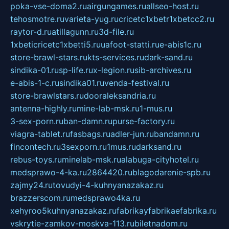
poka-vse-doma2.ru
airgungames.ru
allseo-host.ru
tehosmotre.ru
varieta-yug.ru
cricetc1xbetr1xbetcc2.ru
raytor-d.ru
atillagunn.ru
3d-file.ru
1xbeticricetc1xbetti5.ru
uafoot-statti.ru
e-abis1c.ru
store-brawl-stars.ru
kts-services.ru
dark-sand.ru
sindika-01.ru
sp-life.ru
x-legion.ru
sib-archives.ru
e-abis-1-c.ru
sindika01.ru
venda-festival.ru
store-brawlstars.ru
dooraleksandria.ru
antenna-highly.ru
mine-lab-msk.ru
1-mus.ru
3-sex-porn.ru
ban-damn.ru
purse-factory.ru
viagra-tablet.ru
fasbags.ru
adler-jun.ru
bandamn.ru
fincontech.ru
3sexporn.ru
1mus.ru
darksand.ru
rebus-toys.ru
minelab-msk.ru
alabuga-cityhotel.ru
medsprawo-4-ka.ru
2864420.ru
blagodarenie-spb.ru
zajmy24.ru
tovudyi-4-kuhnyanazakaz.ru
brazzerscom.ru
medsprawo4ka.ru
xehyroo5kuhnyanazakaz.ru
fabrikayfabrikaefabrika.ru
vskrytie-zamkov-moskva-113.ru
biletnadom.ru