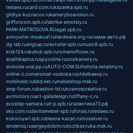
tesiaes.ru
card.com.ru
kazanka.spb.ru
gildiya-kuznecov.ru
kameryboavision.ru
griffoncom.spb.ru
fabrika-emotsiy.ru
PARK-MATROSOVA.RU
agat.spb.ru
avtoyurist-moskva1.ru
hardware.org.ru
схема-авто.рф
dg-lab.ru
angrup.ru
recruiter.spb.ru
music8.spb.ru
krsk124.ru
kubok.spb.ru
romanofforex.ru
analitikaplus.ru
spyonline.ru
zosikamery.ru
sloboda-ural.pp.ru
AUTO-COM.SU
hohota.net
alimy.ru
online-z.com
aromat-vostoka.ru
otdelkaexp.ru
mobilvest.ru
bbd.net.ru
mebelshop.msk.ru
smp-forum.ru
bastion-td.ru
kosmoscreative.ru
avrmotors.ru
art-galadesign.ru
tiffany-c.ru
ecostep-samara.ru
d-p.spb.ru
галактика73.рф
sko.com.ru
davitamebel-spb.ru
fotsis.ru
tesiaes.ru
kokoroyari.spb.ru
blesna-kazan.ru
mossilver.ru
lenderoq.ru
sergeydobrin.ru
tochkazvuka.msk.ru