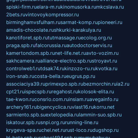
spiski-firm.ru
elara-m.ru
kinomusorka.ru
mkcslava.ru
2bets.ru
vintovoykompressor.ru
birminghamvsfulham.ru
sarmat-komp.ru
pioneeri.ru
amadis-chocolate.ru
shkurki-karakulya.ru
kanotiforet.spb.ru
tutmassage.ru
ecolog.org.ru
praga.spb.ru
falcorussia.ru
autodoctorservis.ru
kamertondom.spb.ru
net-life.net.ru
avto-vozim.ru
sakhcamera.ru
alliance-electro.spb.ru
stroyavt.ru
controlweb1.ru
tdsak74.ru
kinzozo-ru.ru
kvotka.ru
iron-snab.ru
costa-bella.ru
eugrus.pp.ru
associaciya39.ru
primexpo.spb.ru
bezmorchin.ru
ia2.ru
cpt21.ru
ispecspb.ru
regahost.ru
kolosok-elita.ru
tae-kwon.ru
consrio.com.ru
insiam.ru
avegainfo.ru
archery161.ru
bigencyclica.ru
vlast16.ru
korru.net
sarmiento.spb.su
extelopedia.ru
lammin-suo.spb.ru
iskatour.spb.ru
snpi.org.ru
running-line.ru
krygeva-spa.ru
chel.net.ru
rust-loco.ru
dugshop.ru
hl-beta.spb.ru
school494.spb.ru
mymubaby.ru