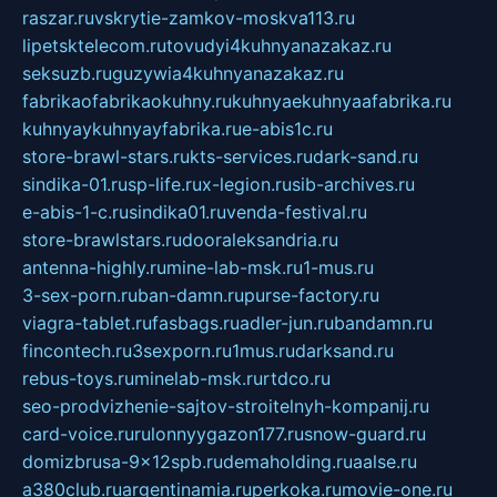
raszar.ru
vskrytie-zamkov-moskva113.ru
lipetsktelecom.ru
tovudyi4kuhnyanazakaz.ru
seksuzb.ru
guzywia4kuhnyanazakaz.ru
fabrikaofabrikaokuhny.ru
kuhnyaekuhnyaafabrika.ru
kuhnyaykuhnyayfabrika.ru
e-abis1c.ru
store-brawl-stars.ru
kts-services.ru
dark-sand.ru
sindika-01.ru
sp-life.ru
x-legion.ru
sib-archives.ru
e-abis-1-c.ru
sindika01.ru
venda-festival.ru
store-brawlstars.ru
dooraleksandria.ru
antenna-highly.ru
mine-lab-msk.ru
1-mus.ru
3-sex-porn.ru
ban-damn.ru
purse-factory.ru
viagra-tablet.ru
fasbags.ru
adler-jun.ru
bandamn.ru
fincontech.ru
3sexporn.ru
1mus.ru
darksand.ru
rebus-toys.ru
minelab-msk.ru
rtdco.ru
seo-prodvizhenie-sajtov-stroitelnyh-kompanij.ru
card-voice.ru
rulonnyygazon177.ru
snow-guard.ru
domizbrusa-9x12spb.ru
demaholding.ru
aalse.ru
a380club.ru
argentinamia.ru
perkoka.ru
movie-one.ru