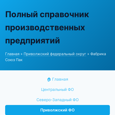
Полный справочник
производственных
предприятий
Главная
»
Приволжский федеральный округ
» Фабрика
Союз Пак
🏠 Главная
Центральный ФО
Северо-Западный ФО
Приволжский ФО