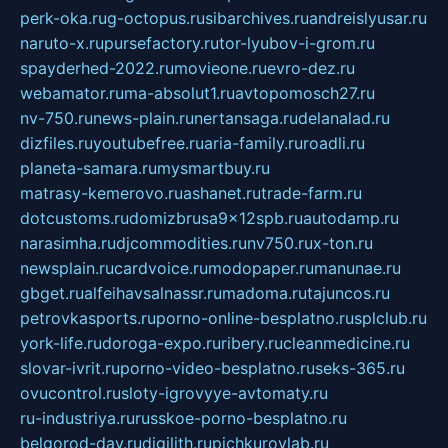
perk-oka.ru
g-octopus.ru
sibarchives.ru
andreislyusar.ru
naruto-x.ru
pursefactory.ru
tor-lyubov-i-grom.ru
spayderhed-2022.ru
movieone.ru
evro-dez.ru
webamator.ru
ma-absolut1.ru
avtopomosch27.ru
nv-750.ru
news-plain.ru
nertansaga.ru
delanalad.ru
dizfiles.ru
youtubefree.ru
aria-family.ru
roadli.ru
planeta-samara.ru
mysmartbuy.ru
matrasy-kemerovo.ru
ashanet.ru
trade-farm.ru
dotcustoms.ru
domizbrusa9x12spb.ru
autodamp.ru
narasimha.ru
djcommodities.ru
nv750.ru
x-ton.ru
newsplain.ru
cardvoice.ru
modopaper.ru
manunae.ru
gbget.ru
alfeihavsalnassr.ru
madoma.ru
tajuncos.ru
petrovkasports.ru
porno-online-besplatno.ru
splclub.ru
york-life.ru
doroga-expo.ru
ribery.ru
cleanmedicine.ru
slovar-ivrit.ru
porno-video-besplatno.ru
seks-365.ru
ovucontrol.ru
sloty-igrovyye-avtomaty.ru
ru-industriya.ru
russkoe-porno-besplatno.ru
belgorod-day.ru
digilith.ru
pichkurovlab.ru