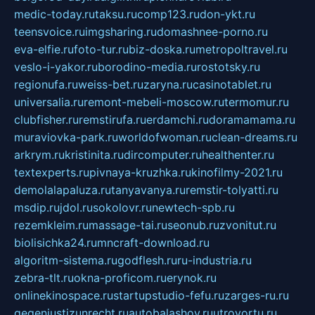
medic-today.ru
taksu.ru
comp123.ru
don-ykt.ru
teensvoice.ru
imgsharing.ru
domashnee-porno.ru
eva-elfie.ru
foto-tur.ru
biz-doska.ru
metropoltravel.ru
veslo-i-yakor.ru
borodino-media.ru
rostotsky.ru
regionufa.ru
weiss-bet.ru
zaryna.ru
casinotablet.ru
universalia.ru
remont-mebeli-moscow.ru
termomur.ru
clubfisher.ru
remstirufa.ru
erdamchi.ru
doramamama.ru
muraviovka-park.ru
worldofwoman.ru
clean-dreams.ru
arkrym.ru
kristinita.ru
dircomputer.ru
healthenter.ru
textexperts.ru
pivnaya-kruzhka.ru
kinofilmy-2021.ru
demolalapaluza.ru
tanyavanya.ru
remstir-tolyatti.ru
msdip.ru
jdol.ru
sokolovr.ru
newtech-spb.ru
rezemkleim.ru
massage-tai.ru
seonub.ru
zvonitut.ru
biolisichka24.ru
mncraft-download.ru
algoritm-sistema.ru
godflesh.ru
ru-industria.ru
zebra-tlt.ru
okna-proficom.ru
erynok.ru
onlinekinospace.ru
startupstudio-fefu.ru
zarges-ru.ru
gegenjustizunrecht.ru
autobalashov.ru
utrovortu.ru