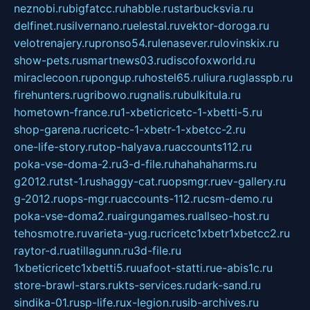
neznobi.ru
bigfatcc.ru
habble.ru
starbucksvia.ru
delfinet.ru
silvernano.ru
elestal.ru
vektor-doroga.ru
velotrenajery.ru
pronso54.ru
lenasever.ru
lovinskix.ru
show-pets.ru
smartnews03.ru
discofoxworld.ru
miraclecoon.ru
pongup.ru
hostel65.ru
liura.ru
glasspb.ru
firehunters.ru
gribowo.ru
gnalis.ru
bulkitula.ru
hometown-france.ru
1-xbeticricetc-1-xbetti-5.ru
shop-garena.ru
cricetc-1-xbetr-1-xbetcc-2.ru
one-life-story.ru
top-halyava.ru
accounts112.ru
poka-vse-doma-2.ru
3-d-file.ru
hahahaharms.ru
g2012.ru
tst-1.ru
shaggy-cat.ru
opsmgr.ru
ev-gallery.ru
g-2012.ru
ops-mgr.ru
accounts-112.ru
csm-demo.ru
poka-vse-doma2.ru
airgungames.ru
allseo-host.ru
tehosmotre.ru
varieta-yug.ru
cricetc1xbetr1xbetcc2.ru
raytor-d.ru
atillagunn.ru
3d-file.ru
1xbeticricetc1xbetti5.ru
uafoot-statti.ru
e-abis1c.ru
store-brawl-stars.ru
kts-services.ru
dark-sand.ru
sindika-01.ru
sp-life.ru
x-legion.ru
sib-archives.ru