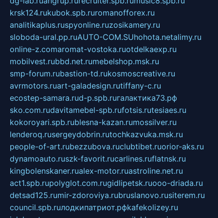
dg-lab.ru
angrup.ru
recruiter.spb.ru
music8.spb.ru
krsk124.ru
kubok.spb.ru
romanofforex.ru
analitikaplus.ru
spyonline.ru
zosikamery.ru
sloboda-ural.pp.ru
AUTO-COM.SU
hohota.net
alimy.ru
online-z.com
aromat-vostoka.ru
otdelkaexp.ru
mobilvest.ru
bbd.net.ru
mebelshop.msk.ru
smp-forum.ru
bastion-td.ru
kosmoscreative.ru
avrmotors.ru
art-galadesign.ru
tiffany-c.ru
ecostep-samara.ru
d-p.spb.ru
галактика73.рф
sko.com.ru
davitamebel-spb.ru
fotsis.ru
tesiaes.ru
kokoroyari.spb.ru
blesna-kazan.ru
mossilver.ru
lenderoq.ru
sergeydobrin.ru
tochkazvuka.msk.ru
people-of-art.ru
bezzubova.ru
clubtibet.ru
orior-aks.ru
dynamoauto.ru
szk-favorit.ru
carlines.ru
flatnsk.ru
kingbolenskaner.ru
alex-motor.ru
astroline.net.ru
act1.spb.ru
polyglot.com.ru
gidlipetsk.ru
ooo-driada.ru
detsad125.ru
mir-zdoroviya.ru
bruslanovo.ru
siterem.ru
council.spb.ru
лодкипатриот.рф
kafekolizey.ru