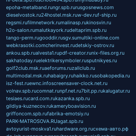
epoha-metalband.ru
ngr.spb.ru
rusgosnews.com
dieselvostok.ru
24hostel.msk.ru
w-dev.ru
f-ship.ru
regsmi.ru
filmnetwork.ru
malinasp.ru
kinosvin.ru
h2o-salon.ru
malutkayork.ru
deltaprim.spb.ru
tango-perm.ru
gooddir.ru
sgv.su
multiki-online.com
webkrasotki.com
cherinvest.ru
detskiy-ostrov.ru
ankou.spb.ru
alvesta1.ru
pdf-creator.ru
nix-files.org.ru
sakhatoday.ru
elektrikersymboler.ru
sputnikyes.ru
golf2club.msk.ru
aeforums.ru
zallclub.ru
multimodal.msk.ru
habaigry.ru
haikko.ru
sobakopedia.ru
isz-fest.ru
ewnc.info
screensaver-clock.net.ru
volnav.spb.ru
comnat.ru
npf.net.ru
7bit.pp.ru
kalugatur.ru
tesiaes.ru
card.com.ru
kazanka.spb.ru
gildiya-kuznecov.ru
kameryboavision.ru
griffoncom.spb.ru
fabrika-emotsiy.ru
PARK-MATROSOVA.RU
agat.spb.ru
avtoyurist-moskva1.ru
hardware.org.ru
схема-авто.рф