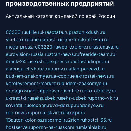
производственных предприятий
Актуальный каталог компаний по всей России
03223.ru
ufille.ru
krasotata.ru
prazdnikdushi.ru
veetbox.ru
cinemapost.ru
ciam-fr.ru
kraft-you.ru
mega-press.ru
03223.ru
web-explore.ru
rastenuya.ru
eurovision-russia.ru
strah-news.ru
freeride-team.ru
itrack-24.ru
sexshopexpress.ru
autostudiopro.ru
alabuga-cityhotel.ru
pornv.ru
atlantpereezd.ru
bud-em-znakomye.ru
a-cdc.ru
elektrostal-news.ru
korolevremont-market.ru
budem-znakomye.ru
oooagrosnab.ru
fpodaso.ru
emfire.ru
pro-otdelky.ru
ukrasotki.ru
seksuzbek.ru
seks-uzbek.ru
porno-vk.ru
sovratili.ru
olecoon.ru
vd-dosug.ru
adonyev.ru
rbc-news.ru
porno-skvirt.ru
krospr.ru
13autor-kolonka.ru
sormol.ru
2rich.ru
hostel-65.ru
hostserve.ru
porno-na-russkom.ru
mishinlab.ru