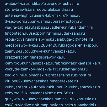
e-abis-1-c.ru
sindika01.ru
venda-festival.ru
store-brawlstars.ru
dooraleksandria.ru
antenna-highly.ru
mine-lab-msk.ru
1-mus.ru
3-sex-porn.ru
ban-damn.ru
purse-factory.ru
viagra-tablet.ru
fasbags.ru
adler-jun.ru
bandamn.ru
fincontech.ru
3sexporn.ru
1mus.ru
darksand.ru
rebus-toys.ru
minelab-msk.ru
alabuga-cityhotel.ru
medsprawo-4-ka.ru
2864420.ru
blagodarenie-spb.ru
zajmy24.ru
tovudyi-4-kuhnyanazakaz.ru
brazzerscom.ru
medsprawo4ka.ru
xehyroo5kuhnyanazakaz.ru
fabrikayfabrikaefabrika.ru
vskrytie-zamkov-moskva-113.ru
biletnadom.ru
zed-online.ru
pimchax.ru
brazzers-hd.ru
z-host.ru
kitubeu2kuhnyanazakaz.ru
naperekate.ru
kuhnyaofabrikaufabrik.ru
kitubeu-2-kuhnyanazakaz.ru
xehyroo-5-kuhnyanazakaz.ru
cs-68.ru
guzywia-4-kuhnyanazakaz.ru
mir-tk.ru
vlknrussia.ru
cs68.ru
vladivostok-map.ru
video-seks.ru
bankaribi.ru