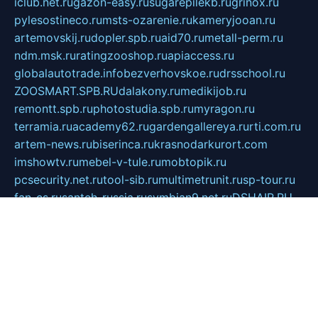
iclub.net.ru
gazon-easy.ru
sugarepilekb.ru
grinox.ru
pylesostineco.ru
msts-ozarenie.ru
kameryjooan.ru
artemovskij.ru
dopler.spb.ru
aid70.ru
metall-perm.ru
ndm.msk.ru
ratingzooshop.ru
apiaccess.ru
globalautotrade.info
bezverhovskoe.ru
drsschool.ru
ZOOSMART.SPB.RU
dalakony.ru
medikijob.ru
remontt.spb.ru
photostudia.spb.ru
myragon.ru
terramia.ru
academy62.ru
gardengallereya.ru
rti.com.ru
artem-news.ru
biserinca.ru
krasnodarkurort.com
imshowtv.ru
mebel-v-tule.ru
mobtopik.ru
pcsecurity.net.ru
tool-sib.ru
multimetrunit.ru
sp-tour.ru
fan-cs.ru
santeh-russia.ru
symbian9.net.ru
DSHAIR.RU
tmmotors.spb.ru
xjocuricopii.com
musavtomat.msk.ru
obustrojdom.ru
sovetcik.ru
ybaranovskaya.ru
ppknews.ru
cult-alshei.ru
JAPANRUSSIA.RU
proekciyamebel.ru
imper-finans.ru
rim.org.ru
glamourai.ru
brassminus.ru
zabor-pro.ru
ftn.pp.ru
dorogoe58.ru
laimengpacker.ru
kuzova-zapchasti.ru