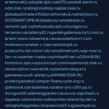
artemovskij.ru
dopler.spb.ru
aid70.ru
metall-perm.ru
ndm.msk.ru
ratingzooshop.ru
apiaccess.ru
globalautotrade.info
bezverhovskoe.ru
drsschool.ru
ZOOSMART.SPB.RU
dalakony.ru
medikijob.ru
remontt.spb.ru
photostudia.spb.ru
myragon.ru
terramia.ru
academy62.ru
gardengallereya.ru
rti.com.ru
artem-news.ru
biserinca.ru
krasnodarkurort.com
imshowtv.ru
mebel-v-tule.ru
mobtopik.ru
pcsecurity.net.ru
tool-sib.ru
multimetrunit.ru
sp-tour.ru
fan-cs.ru
santeh-russia.ru
symbian9.net.ru
DSHAIR.RU
tmmotors.spb.ru
xjocuricopii.com
musavtomat.msk.ru
obustrojdom.ru
sovetcik.ru
ybaranovskaya.ru
ppknews.ru
cult-alshei.ru
JAPANRUSSIA.RU
proekciyamebel.ru
imper-finans.ru
rim.org.ru
glamourai.ru
brassminus.ru
zabor-pro.ru
ftn.pp.ru
dorogoe58.ru
laimengpacker.ru
kuzova-zapchasti.ru
sageerp.ru
taxodrom.ru
dsrazvitie.ru
hardcity.net.ru
ratinghomegames.ru
topservice25.ru
gubernyan.ru