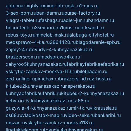
antenna-highly.ru
mine-lab-msk.ru
1-mus.ru
3-sex-porn.ru
ban-damn.ru
purse-factory.ru
viagra-tablet.ru
fasbags.ru
adler-jun.ru
bandamn.ru
fincontech.ru
3sexporn.ru
1mus.ru
darksand.ru
rebus-toys.ru
minelab-msk.ru
alabuga-cityhotel.ru
medsprawo-4-ka.ru
2864420.ru
blagodarenie-spb.ru
zajmy24.ru
tovudyi-4-kuhnyanazakaz.ru
brazzerscom.ru
medsprawo4ka.ru
xehyroo5kuhnyanazakaz.ru
fabrikayfabrikaefabrika.ru
vskrytie-zamkov-moskva-113.ru
biletnadom.ru
zed-online.ru
pimchax.ru
brazzers-hd.ru
z-host.ru
kitubeu2kuhnyanazakaz.ru
naperekate.ru
kuhnyaofabrikaufabrik.ru
kitubeu-2-kuhnyanazakaz.ru
xehyroo-5-kuhnyanazakaz.ru
cs-68.ru
guzywia-4-kuhnyanazakaz.ru
mir-tk.ru
vlknrussia.ru
cs68.ru
vladivostok-map.ru
video-seks.ru
bankaribi.ru
raszar.ru
vskrytie-zamkov-moskva113.ru
lipetsktelecom.ru
tovudyi4kuhnyanazakaz.ru