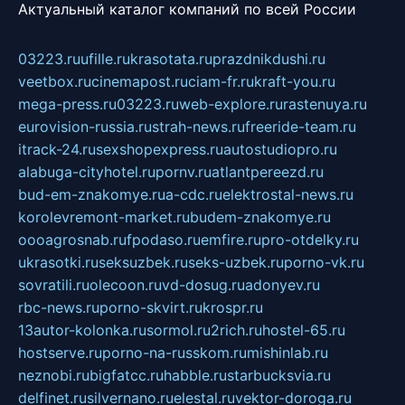
Актуальный каталог компаний по всей России
03223.ru
ufille.ru
krasotata.ru
prazdnikdushi.ru
veetbox.ru
cinemapost.ru
ciam-fr.ru
kraft-you.ru
mega-press.ru
03223.ru
web-explore.ru
rastenuya.ru
eurovision-russia.ru
strah-news.ru
freeride-team.ru
itrack-24.ru
sexshopexpress.ru
autostudiopro.ru
alabuga-cityhotel.ru
pornv.ru
atlantpereezd.ru
bud-em-znakomye.ru
a-cdc.ru
elektrostal-news.ru
korolevremont-market.ru
budem-znakomye.ru
oooagrosnab.ru
fpodaso.ru
emfire.ru
pro-otdelky.ru
ukrasotki.ru
seksuzbek.ru
seks-uzbek.ru
porno-vk.ru
sovratili.ru
olecoon.ru
vd-dosug.ru
adonyev.ru
rbc-news.ru
porno-skvirt.ru
krospr.ru
13autor-kolonka.ru
sormol.ru
2rich.ru
hostel-65.ru
hostserve.ru
porno-na-russkom.ru
mishinlab.ru
neznobi.ru
bigfatcc.ru
habble.ru
starbucksvia.ru
delfinet.ru
silvernano.ru
elestal.ru
vektor-doroga.ru