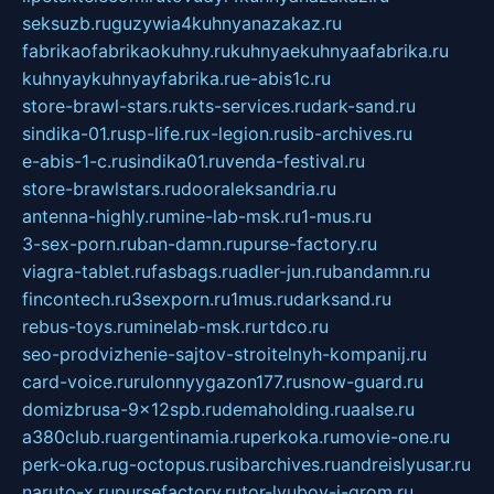
seksuzb.ru
guzywia4kuhnyanazakaz.ru
fabrikaofabrikaokuhny.ru
kuhnyaekuhnyaafabrika.ru
kuhnyaykuhnyayfabrika.ru
e-abis1c.ru
store-brawl-stars.ru
kts-services.ru
dark-sand.ru
sindika-01.ru
sp-life.ru
x-legion.ru
sib-archives.ru
e-abis-1-c.ru
sindika01.ru
venda-festival.ru
store-brawlstars.ru
dooraleksandria.ru
antenna-highly.ru
mine-lab-msk.ru
1-mus.ru
3-sex-porn.ru
ban-damn.ru
purse-factory.ru
viagra-tablet.ru
fasbags.ru
adler-jun.ru
bandamn.ru
fincontech.ru
3sexporn.ru
1mus.ru
darksand.ru
rebus-toys.ru
minelab-msk.ru
rtdco.ru
seo-prodvizhenie-sajtov-stroitelnyh-kompanij.ru
card-voice.ru
rulonnyygazon177.ru
snow-guard.ru
domizbrusa-9x12spb.ru
demaholding.ru
aalse.ru
a380club.ru
argentinamia.ru
perkoka.ru
movie-one.ru
perk-oka.ru
g-octopus.ru
sibarchives.ru
andreislyusar.ru
naruto-x.ru
pursefactory.ru
tor-lyubov-i-grom.ru