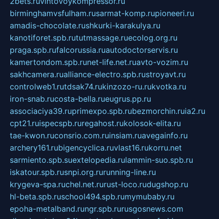
2bets.ru
vintovoykompressor.ru
birminghamvsfulham.ru
sarmat-komp.ru
pioneeri.ru
amadis-chocolate.ru
shkurki-karakulya.ru
kanotiforet.spb.ru
tutmassage.ru
ecolog.org.ru
praga.spb.ru
falcorussia.ru
autodoctorservis.ru
kamertondom.spb.ru
net-life.net.ru
avto-vozim.ru
sakhcamera.ru
alliance-electro.spb.ru
stroyavt.ru
controlweb1.ru
tdsak74.ru
kinzozo-ru.ru
kvotka.ru
iron-snab.ru
costa-bella.ru
eugrus.pp.ru
associaciya39.ru
primexpo.spb.ru
bezmorchin.ru
ia2.ru
cpt21.ru
ispecspb.ru
regahost.ru
kolosok-elita.ru
tae-kwon.ru
consrio.com.ru
insiam.ru
avegainfo.ru
archery161.ru
bigencyclica.ru
vlast16.ru
korru.net
sarmiento.spb.su
extelopedia.ru
lammin-suo.spb.ru
iskatour.spb.ru
snpi.org.ru
running-line.ru
krygeva-spa.ru
chel.net.ru
rust-loco.ru
dugshop.ru
hl-beta.spb.ru
school494.spb.ru
mymubaby.ru
epoha-metalband.ru
ngr.spb.ru
rusgosnews.com