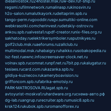
dieselvostok.ru
24hostel.msk.ru
w-dev.ru
f-ship.ru
regsmi.ru
filmnetwork.ru
malinasp.ru
kinosvin.ru
h2o-salon.ru
malutkayork.ru
deltaprim.spb.ru
tango-perm.ru
gooddir.ru
sgv.su
multiki-online.com
webkrasotki.com
cherinvest.ru
detskiy-ostrov.ru
ankou.spb.ru
alvesta1.ru
pdf-creator.ru
nix-files.org.ru
sakhatoday.ru
elektrikersymboler.ru
sputnikyes.ru
golf2club.msk.ru
aeforums.ru
zallclub.ru
multimodal.msk.ru
habaigry.ru
haikko.ru
sobakopedia.ru
isz-fest.ru
ewnc.info
screensaver-clock.net.ru
volnav.spb.ru
comnat.ru
npf.net.ru
7bit.pp.ru
kalugatur.ru
tesiaes.ru
card.com.ru
kazanka.spb.ru
gildiya-kuznecov.ru
kameryboavision.ru
griffoncom.spb.ru
fabrika-emotsiy.ru
PARK-MATROSOVA.RU
agat.spb.ru
avtoyurist-moskva1.ru
hardware.org.ru
схема-авто.рф
dg-lab.ru
angrup.ru
recruiter.spb.ru
music8.spb.ru
krsk124.ru
kubok.spb.ru
romanofforex.ru