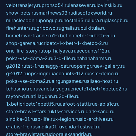
velotrenajery.ru
pronso54.ru
lenasever.ru
lovinskix.ru
show-pets.ru
smartnews03.ru
discofoxworld.ru
miraclecoon.ru
pongup.ru
hostel65.ru
liura.ru
glasspb.ru
firehunters.ru
gribowo.ru
gnalis.ru
bulkitula.ru
hometown-france.ru
1-xbeticricetc-1-xbetti-5.ru
shop-garena.ru
cricetc-1-xbetr-1-xbetcc-2.ru
one-life-story.ru
top-halyava.ru
accounts112.ru
poka-vse-doma-2.ru
3-d-file.ru
hahahaharms.ru
g2012.ru
tst-1.ru
shaggy-cat.ru
opsmgr.ru
ev-gallery.ru
g-2012.ru
ops-mgr.ru
accounts-112.ru
csm-demo.ru
poka-vse-doma2.ru
airgungames.ru
allseo-host.ru
tehosmotre.ru
varieta-yug.ru
cricetc1xbetr1xbetcc2.ru
raytor-d.ru
atillagunn.ru
3d-file.ru
1xbeticricetc1xbetti5.ru
uafoot-statti.ru
e-abis1c.ru
store-brawl-stars.ru
kts-services.ru
dark-sand.ru
sindika-01.ru
sp-life.ru
x-legion.ru
sib-archives.ru
e-abis-1-c.ru
sindika01.ru
venda-festival.ru
store-brawlstars.ru
dooraleksandria.ru