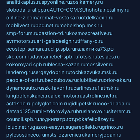
analitikaplus.ru
spyonline.ru
zosikamery.ru
sloboda-ural.pp.ru
AUTO-COM.SU
hohota.net
alimy.ru
online-z.com
aromat-vostoka.ru
otdelkaexp.ru
mobilvest.ru
bbd.net.ru
mebelshop.msk.ru
smp-forum.ru
bastion-td.ru
kosmoscreative.ru
avrmotors.ru
art-galadesign.ru
tiffany-c.ru
ecostep-samara.ru
d-p.spb.ru
галактика73.рф
sko.com.ru
davitamebel-spb.ru
fotsis.ru
tesiaes.ru
kokoroyari.spb.ru
blesna-kazan.ru
mossilver.ru
lenderoq.ru
sergeydobrin.ru
tochkazvuka.msk.ru
people-of-art.ru
bezzubova.ru
clubtibet.ru
orior-aks.ru
dynamoauto.ru
szk-favorit.ru
carlines.ru
flatnsk.ru
kingbolenskaner.ru
alex-motor.ru
astroline.net.ru
act1.spb.ru
polyglot.com.ru
gidlipetsk.ru
ooo-driada.ru
detsad125.ru
mir-zdoroviya.ru
bruslanovo.ru
siterem.ru
council.spb.ru
лодкипатриот.рф
kafekolizey.ru
iclub.net.ru
gazon-easy.ru
sugarepilekb.ru
grinox.ru
pylesostineco.ru
msts-ozarenie.ru
kameryjooan.ru