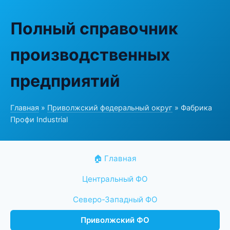
Полный справочник
производственных
предприятий
Главная
»
Приволжский федеральный округ
» Фабрика
Профи Industrial
🏠 Главная
Центральный ФО
Северо-Западный ФО
Приволжский ФО