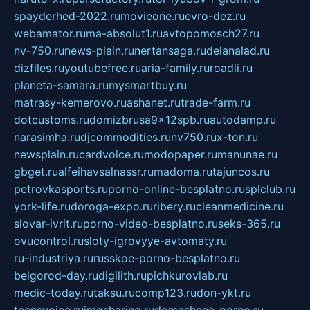
spayderhed-2022.ru
movieone.ru
evro-dez.ru
webamator.ru
ma-absolut1.ru
avtopomosch27.ru
nv-750.ru
news-plain.ru
nertansaga.ru
delanalad.ru
dizfiles.ru
youtubefree.ru
aria-family.ru
roadli.ru
planeta-samara.ru
mysmartbuy.ru
matrasy-kemerovo.ru
ashanet.ru
trade-farm.ru
dotcustoms.ru
domizbrusa9x12spb.ru
autodamp.ru
narasimha.ru
djcommodities.ru
nv750.ru
x-ton.ru
newsplain.ru
cardvoice.ru
modopaper.ru
manunae.ru
gbget.ru
alfeihavsalnassr.ru
madoma.ru
tajuncos.ru
petrovkasports.ru
porno-online-besplatno.ru
splclub.ru
york-life.ru
doroga-expo.ru
ribery.ru
cleanmedicine.ru
slovar-ivrit.ru
porno-video-besplatno.ru
seks-365.ru
ovucontrol.ru
sloty-igrovyye-avtomaty.ru
ru-industriya.ru
russkoe-porno-besplatno.ru
belgorod-day.ru
digilith.ru
pichkurovlab.ru
medic-today.ru
taksu.ru
comp123.ru
don-ykt.ru