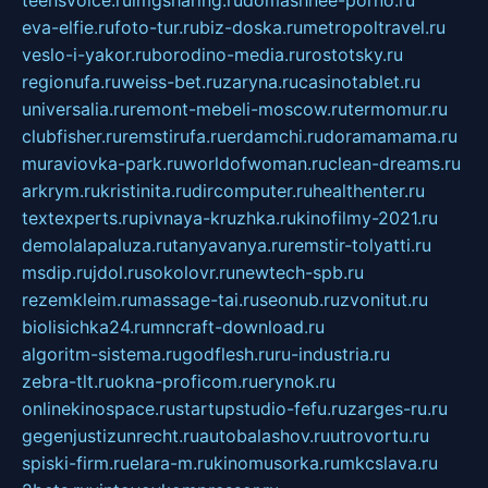
teensvoice.ru
imgsharing.ru
domashnee-porno.ru
eva-elfie.ru
foto-tur.ru
biz-doska.ru
metropoltravel.ru
veslo-i-yakor.ru
borodino-media.ru
rostotsky.ru
regionufa.ru
weiss-bet.ru
zaryna.ru
casinotablet.ru
universalia.ru
remont-mebeli-moscow.ru
termomur.ru
clubfisher.ru
remstirufa.ru
erdamchi.ru
doramamama.ru
muraviovka-park.ru
worldofwoman.ru
clean-dreams.ru
arkrym.ru
kristinita.ru
dircomputer.ru
healthenter.ru
textexperts.ru
pivnaya-kruzhka.ru
kinofilmy-2021.ru
demolalapaluza.ru
tanyavanya.ru
remstir-tolyatti.ru
msdip.ru
jdol.ru
sokolovr.ru
newtech-spb.ru
rezemkleim.ru
massage-tai.ru
seonub.ru
zvonitut.ru
biolisichka24.ru
mncraft-download.ru
algoritm-sistema.ru
godflesh.ru
ru-industria.ru
zebra-tlt.ru
okna-proficom.ru
erynok.ru
onlinekinospace.ru
startupstudio-fefu.ru
zarges-ru.ru
gegenjustizunrecht.ru
autobalashov.ru
utrovortu.ru
spiski-firm.ru
elara-m.ru
kinomusorka.ru
mkcslava.ru