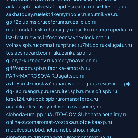
ankou.spb.ru
alvesta1.ru
pdf-creator.ru
nix-files.org.ru
sakhatoday.ru
elektrikersymboler.ru
sputnikyes.ru
golf2club.msk.ru
aeforums.ru
zallclub.ru
multimodal.msk.ru
habaigry.ru
haikko.ru
sobakopedia.ru
isz-fest.ru
ewnc.info
screensaver-clock.net.ru
volnav.spb.ru
comnat.ru
npf.net.ru
7bit.pp.ru
kalugatur.ru
tesiaes.ru
card.com.ru
kazanka.spb.ru
gildiya-kuznecov.ru
kameryboavision.ru
griffoncom.spb.ru
fabrika-emotsiy.ru
PARK-MATROSOVA.RU
agat.spb.ru
avtoyurist-moskva1.ru
hardware.org.ru
схема-авто.рф
dg-lab.ru
angrup.ru
recruiter.spb.ru
music8.spb.ru
krsk124.ru
kubok.spb.ru
romanofforex.ru
analitikaplus.ru
spyonline.ru
zosikamery.ru
sloboda-ural.pp.ru
AUTO-COM.SU
hohota.net
alimy.ru
online-z.com
aromat-vostoka.ru
otdelkaexp.ru
mobilvest.ru
bbd.net.ru
mebelshop.msk.ru
smp-forum.ru
bastion-td.ru
kosmoscreative.ru