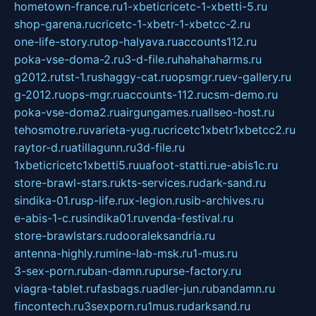
hometown-france.ru
1-xbeticricetc-1-xbetti-5.ru
shop-garena.ru
cricetc-1-xbetr-1-xbetcc-2.ru
one-life-story.ru
top-halyava.ru
accounts112.ru
poka-vse-doma-2.ru
3-d-file.ru
hahahaharms.ru
g2012.ru
tst-1.ru
shaggy-cat.ru
opsmgr.ru
ev-gallery.ru
g-2012.ru
ops-mgr.ru
accounts-112.ru
csm-demo.ru
poka-vse-doma2.ru
airgungames.ru
allseo-host.ru
tehosmotre.ru
varieta-yug.ru
cricetc1xbetr1xbetcc2.ru
raytor-d.ru
atillagunn.ru
3d-file.ru
1xbeticricetc1xbetti5.ru
uafoot-statti.ru
e-abis1c.ru
store-brawl-stars.ru
kts-services.ru
dark-sand.ru
sindika-01.ru
sp-life.ru
x-legion.ru
sib-archives.ru
e-abis-1-c.ru
sindika01.ru
venda-festival.ru
store-brawlstars.ru
dooraleksandria.ru
antenna-highly.ru
mine-lab-msk.ru
1-mus.ru
3-sex-porn.ru
ban-damn.ru
purse-factory.ru
viagra-tablet.ru
fasbags.ru
adler-jun.ru
bandamn.ru
fincontech.ru
3sexporn.ru
1mus.ru
darksand.ru