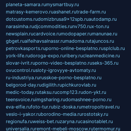
planeta-samara.ru
mysmartbuy.ru
matrasy-kemerovo.ru
ashanet.ru
trade-farm.ru
dotcustoms.ru
domizbrusa9x12spb.ru
autodamp.ru
narasimha.ru
djcommodities.ru
nv750.ru
x-ton.ru
newsplain.ru
cardvoice.ru
modopaper.ru
manunae.ru
gbget.ru
alfeihavsalnassr.ru
madoma.ru
tajuncos.ru
petrovkasports.ru
porno-online-besplatno.ru
splclub.ru
york-life.ru
doroga-expo.ru
ribery.ru
cleanmedicine.ru
slovar-ivrit.ru
porno-video-besplatno.ru
seks-365.ru
ovucontrol.ru
sloty-igrovyye-avtomaty.ru
ru-industriya.ru
russkoe-porno-besplatno.ru
belgorod-day.ru
digilith.ru
pichkurovlab.ru
medic-today.ru
taksu.ru
comp123.ru
don-ykt.ru
teensvoice.ru
imgsharing.ru
domashnee-porno.ru
eva-elfie.ru
foto-tur.ru
biz-doska.ru
metropoltravel.ru
veslo-i-yakor.ru
borodino-media.ru
rostotsky.ru
regionufa.ru
weiss-bet.ru
zaryna.ru
casinotablet.ru
universalia.ru
remont-mebeli-moscow.ru
termomur.ru