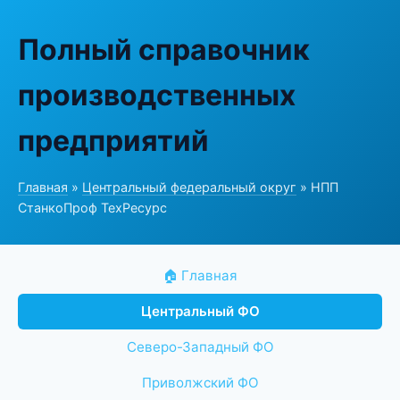
Полный справочник
производственных
предприятий
Главная
»
Центральный федеральный округ
» НПП
СтанкоПроф ТехРесурс
🏠 Главная
Центральный ФО
Северо-Западный ФО
Приволжский ФО