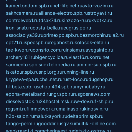
kamertondom.spb.ru
net-life.net.ru
avto-vozim.ru
sakhcamera.ru
alliance-electro.spb.ru
stroyavt.ru
controlweb1.ru
tdsak74.ru
kinzozo-ru.ru
kvotka.ru
iron-snab.ru
costa-bella.ru
eugrus.pp.ru
associaciya39.ru
primexpo.spb.ru
bezmorchin.ru
ia2.ru
cpt21.ru
ispecspb.ru
regahost.ru
kolosok-elita.ru
tae-kwon.ru
consrio.com.ru
insiam.ru
avegainfo.ru
archery161.ru
bigencyclica.ru
vlast16.ru
korru.net
sarmiento.spb.su
extelopedia.ru
lammin-suo.spb.ru
iskatour.spb.ru
snpi.org.ru
running-line.ru
krygeva-spa.ru
chel.net.ru
rust-loco.ru
dugshop.ru
hl-beta.spb.ru
school494.spb.ru
mymubaby.ru
epoha-metalband.ru
ngr.spb.ru
rusgosnews.com
dieselvostok.ru
24hostel.msk.ru
w-dev.ru
f-ship.ru
regsmi.ru
filmnetwork.ru
malinasp.ru
kinosvin.ru
h2o-salon.ru
malutkayork.ru
deltaprim.spb.ru
tango-perm.ru
gooddir.ru
sgv.su
multiki-online.com
webkrasotki.com
cherinvest.ru
detskiy-ostrov.ru