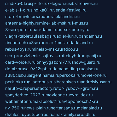
sindika-01.ru
sp-life.ru
x-legion.ru
sib-archives.ru
e-abis-1-c.ru
sindika01.ru
venda-festival.ru
store-brawlstars.ru
dooraleksandria.ru
antenna-highly.ru
mine-lab-msk.ru
1-mus.ru
3-sex-porn.ru
ban-damn.ru
purse-factory.ru
viagra-tablet.ru
fasbags.ru
adler-jun.ru
bandamn.ru
fincontech.ru
3sexporn.ru
1mus.ru
darksand.ru
rebus-toys.ru
minelab-msk.ru
rtdco.ru
seo-prodvizhenie-sajtov-stroitelnyh-kompanij.ru
card-voice.ru
rulonnyygazon177.ru
snow-guard.ru
domizbrusa-9x12spb.ru
demaholding.ru
aalse.ru
a380club.ru
argentinamia.ru
perkoka.ru
movie-one.ru
perk-oka.ru
g-octopus.ru
sibarchives.ru
andreislyusar.ru
naruto-x.ru
pursefactory.ru
tor-lyubov-i-grom.ru
spayderhed-2022.ru
movieone.ru
evro-dez.ru
webamator.ru
ma-absolut1.ru
avtopomosch27.ru
nv-750.ru
news-plain.ru
nertansaga.ru
delanalad.ru
dizfiles.ru
youtubefree.ru
aria-family.ru
roadli.ru