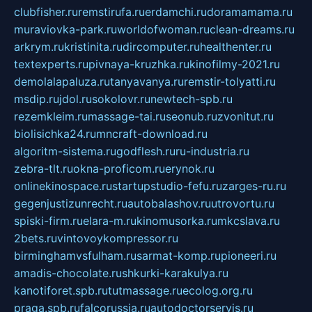
clubfisher.ru
remstirufa.ru
erdamchi.ru
doramamama.ru
muraviovka-park.ru
worldofwoman.ru
clean-dreams.ru
arkrym.ru
kristinita.ru
dircomputer.ru
healthenter.ru
textexperts.ru
pivnaya-kruzhka.ru
kinofilmy-2021.ru
demolalapaluza.ru
tanyavanya.ru
remstir-tolyatti.ru
msdip.ru
jdol.ru
sokolovr.ru
newtech-spb.ru
rezemkleim.ru
massage-tai.ru
seonub.ru
zvonitut.ru
biolisichka24.ru
mncraft-download.ru
algoritm-sistema.ru
godflesh.ru
ru-industria.ru
zebra-tlt.ru
okna-proficom.ru
erynok.ru
onlinekinospace.ru
startupstudio-fefu.ru
zarges-ru.ru
gegenjustizunrecht.ru
autobalashov.ru
utrovortu.ru
spiski-firm.ru
elara-m.ru
kinomusorka.ru
mkcslava.ru
2bets.ru
vintovoykompressor.ru
birminghamvsfulham.ru
sarmat-komp.ru
pioneeri.ru
amadis-chocolate.ru
shkurki-karakulya.ru
kanotiforet.spb.ru
tutmassage.ru
ecolog.org.ru
praga.spb.ru
falcorussia.ru
autodoctorservis.ru