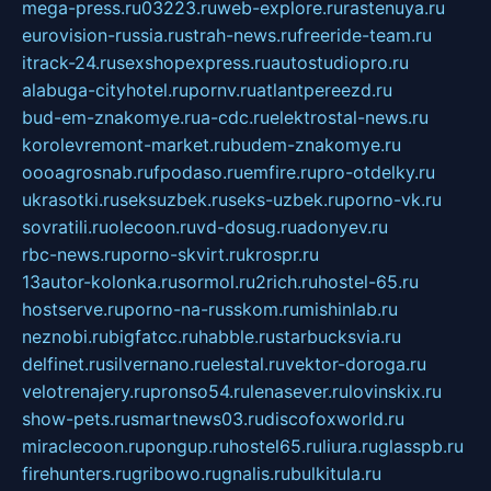
mega-press.ru
03223.ru
web-explore.ru
rastenuya.ru
eurovision-russia.ru
strah-news.ru
freeride-team.ru
itrack-24.ru
sexshopexpress.ru
autostudiopro.ru
alabuga-cityhotel.ru
pornv.ru
atlantpereezd.ru
bud-em-znakomye.ru
a-cdc.ru
elektrostal-news.ru
korolevremont-market.ru
budem-znakomye.ru
oooagrosnab.ru
fpodaso.ru
emfire.ru
pro-otdelky.ru
ukrasotki.ru
seksuzbek.ru
seks-uzbek.ru
porno-vk.ru
sovratili.ru
olecoon.ru
vd-dosug.ru
adonyev.ru
rbc-news.ru
porno-skvirt.ru
krospr.ru
13autor-kolonka.ru
sormol.ru
2rich.ru
hostel-65.ru
hostserve.ru
porno-na-russkom.ru
mishinlab.ru
neznobi.ru
bigfatcc.ru
habble.ru
starbucksvia.ru
delfinet.ru
silvernano.ru
elestal.ru
vektor-doroga.ru
velotrenajery.ru
pronso54.ru
lenasever.ru
lovinskix.ru
show-pets.ru
smartnews03.ru
discofoxworld.ru
miraclecoon.ru
pongup.ru
hostel65.ru
liura.ru
glasspb.ru
firehunters.ru
gribowo.ru
gnalis.ru
bulkitula.ru