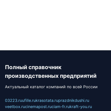
Полный справочник
производственных предприятий
Актуальный каталог компаний по всей России
03223.ru
ufille.ru
krasotata.ru
prazdnikdushi.ru
veetbox.ru
cinemapost.ru
ciam-fr.ru
kraft-you.ru