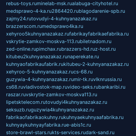
rebus-toys.ru
minelab-msk.ru
alabuga-cityhotel.ru
medsprawo-4-ka.ru
2864420.ru
blagodarenie-spb.ru
zajmy24.ru
tovudyi-4-kuhnyanazakaz.ru
brazzerscom.ru
medsprawo4ka.ru
xehyroo5kuhnyanazakaz.ru
fabrikayfabrikaefabrika.ru
vskrytie-zamkov-moskva-113.ru
biletnadom.ru
zed-online.ru
pimchax.ru
brazzers-hd.ru
z-host.ru
kitubeu2kuhnyanazakaz.ru
naperekate.ru
kuhnyaofabrikaufabrik.ru
kitubeu-2-kuhnyanazakaz.ru
xehyroo-5-kuhnyanazakaz.ru
cs-68.ru
guzywia-4-kuhnyanazakaz.ru
mir-tk.ru
vlknrussia.ru
cs68.ru
vladivostok-map.ru
video-seks.ru
bankaribi.ru
raszar.ru
vskrytie-zamkov-moskva113.ru
lipetsktelecom.ru
tovudyi4kuhnyanazakaz.ru
seksuzb.ru
guzywia4kuhnyanazakaz.ru
fabrikaofabrikaokuhny.ru
kuhnyaekuhnyaafabrika.ru
kuhnyaykuhnyayfabrika.ru
e-abis1c.ru
store-brawl-stars.ru
kts-services.ru
dark-sand.ru