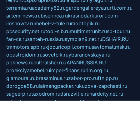
remontt.spb.ru
photostudia.spb.ru
myragon.ru
terramia.ru
academy62.ru
gardengallereya.ru
rti.com.ru
artem-news.ru
biserinca.ru
krasnodarkurort.com
imshowtv.ru
mebel-v-tule.ru
mobtopik.ru
pcsecurity.net.ru
tool-sib.ru
multimetrunit.ru
sp-tour.ru
fan-cs.ru
santeh-russia.ru
symbian9.net.ru
DSHAIR.RU
tmmotors.spb.ru
xjocuricopii.com
musavtomat.msk.ru
obustrojdom.ru
sovetcik.ru
ybaranovskaya.ru
ppknews.ru
cult-alshei.ru
JAPANRUSSIA.RU
proekciyamebel.ru
imper-finans.ru
rim.org.ru
glamourai.ru
brassminus.ru
zabor-pro.ru
ftn.pp.ru
dorogoe58.ru
laimengpacker.ru
kuzova-zapchasti.ru
sageerp.ru
taxodrom.ru
dsrazvitie.ru
hardcity.net.ru
ratinghomegames.ru
topservice25.ru
gubernyan.ru
gtglasslined.ru
ii4.ru
tssport.spb.ru
andorra24.com
blackwallstreet.ru
oboimos.ru
optim-doors.com.ru
ikuch.ru
nycr.org.ru
npa21.ru
vremya-ch.spb.ru
desert000.ru
ivtorgi.ru
ifiori.ru
catalog-statei.ru