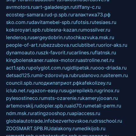
avrmotors.ru
art-galadesign.ru
tiffany-c.ru
ecostep-samara.ru
d-p.spb.ru
галактика73.рф
sko.com.ru
davitamebel-spb.ru
fotsis.ru
tesiaes.ru
kokoroyari.spb.ru
blesna-kazan.ru
mossilver.ru
lenderoq.ru
sergeydobrin.ru
tochkazvuka.msk.ru
people-of-art.ru
bezzubova.ru
clubtibet.ru
orior-aks.ru
dynamoauto.ru
szk-favorit.ru
carlines.ru
flatnsk.ru
kingbolenskaner.ru
alex-motor.ru
astroline.net.ru
act1.spb.ru
polyglot.com.ru
gidlipetsk.ru
ooo-driada.ru
detsad125.ru
mir-zdoroviya.ru
bruslanovo.ru
siterem.ru
council.spb.ru
лодкипатриот.рф
kafekolizey.ru
iclub.net.ru
gazon-easy.ru
sugarepilekb.ru
grinox.ru
pylesostineco.ru
msts-ozarenie.ru
kameryjooan.ru
artemovskij.ru
dopler.spb.ru
aid70.ru
metall-perm.ru
ndm.msk.ru
ratingzooshop.ru
apiaccess.ru
globalautotrade.info
bezverhovskoe.ru
drsschool.ru
ZOOSMART.SPB.RU
dalakony.ru
medikijob.ru