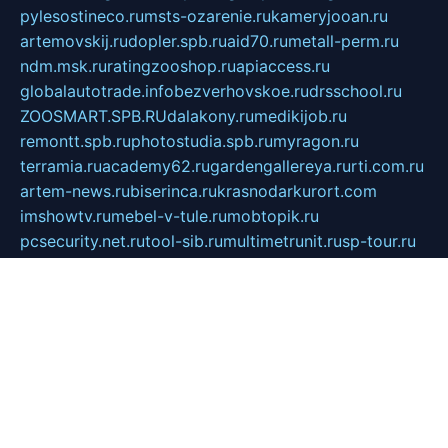
pylesostineco.ru
msts-ozarenie.ru
kameryjooan.ru
artemovskij.ru
dopler.spb.ru
aid70.ru
metall-perm.ru
ndm.msk.ru
ratingzooshop.ru
apiaccess.ru
globalautotrade.info
bezverhovskoe.ru
drsschool.ru
ZOOSMART.SPB.RU
dalakony.ru
medikijob.ru
remontt.spb.ru
photostudia.spb.ru
myragon.ru
terramia.ru
academy62.ru
gardengallereya.ru
rti.com.ru
artem-news.ru
biserinca.ru
krasnodarkurort.com
imshowtv.ru
mebel-v-tule.ru
mobtopik.ru
pcsecurity.net.ru
tool-sib.ru
multimetrunit.ru
sp-tour.ru
fan-cs.ru
santeh-russia.ru
symbian9.net.ru
DSHAIR.RU
tmmotors.spb.ru
xjocuricopii.com
musavtomat.msk.ru
obustrojdom.ru
sovetcik.ru
ybaranovskaya.ru
ppknews.ru
cult-alshei.ru
JAPANRUSSIA.RU
proekciyamebel.ru
imper-finans.ru
rim.org.ru
glamourai.ru
brassminus.ru
zabor-pro.ru
ftn.pp.ru
dorogoe58.ru
laimengpacker.ru
kuzova-zapchasti.ru
sageerp.ru
taxodrom.ru
dsrazvitie.ru
hardcity.net.ru