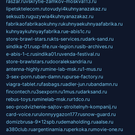
raszar.ru
vskrytie-zamkov-moskva113.ru
lipetsktelecom.ru
tovudyi4kuhnyanazakaz.ru
seksuzb.ru
guzywia4kuhnyanazakaz.ru
fabrikaofabrikaokuhny.ru
kuhnyaekuhnyaafabrika.ru
kuhnyaykuhnyayfabrika.ru
e-abis1c.ru
store-brawl-stars.ru
kts-services.ru
dark-sand.ru
sindika-01.ru
sp-life.ru
x-legion.ru
sib-archives.ru
e-abis-1-c.ru
sindika01.ru
venda-festival.ru
store-brawlstars.ru
dooraleksandria.ru
antenna-highly.ru
mine-lab-msk.ru
1-mus.ru
3-sex-porn.ru
ban-damn.ru
purse-factory.ru
viagra-tablet.ru
fasbags.ru
adler-jun.ru
bandamn.ru
fincontech.ru
3sexporn.ru
1mus.ru
darksand.ru
rebus-toys.ru
minelab-msk.ru
rtdco.ru
seo-prodvizhenie-sajtov-stroitelnyh-kompanij.ru
card-voice.ru
rulonnyygazon177.ru
snow-guard.ru
domizbrusa-9x12spb.ru
demaholding.ru
aalse.ru
a380club.ru
argentinamia.ru
perkoka.ru
movie-one.ru