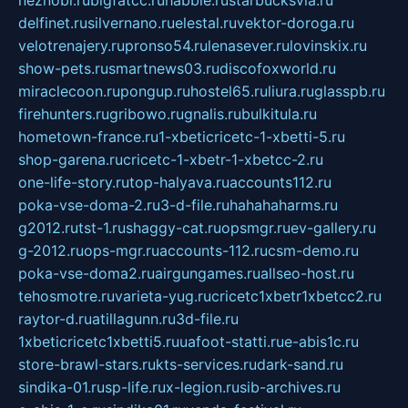
neznobi.ru
bigfatcc.ru
habble.ru
starbucksvia.ru
delfinet.ru
silvernano.ru
elestal.ru
vektor-doroga.ru
velotrenajery.ru
pronso54.ru
lenasever.ru
lovinskix.ru
show-pets.ru
smartnews03.ru
discofoxworld.ru
miraclecoon.ru
pongup.ru
hostel65.ru
liura.ru
glasspb.ru
firehunters.ru
gribowo.ru
gnalis.ru
bulkitula.ru
hometown-france.ru
1-xbeticricetc-1-xbetti-5.ru
shop-garena.ru
cricetc-1-xbetr-1-xbetcc-2.ru
one-life-story.ru
top-halyava.ru
accounts112.ru
poka-vse-doma-2.ru
3-d-file.ru
hahahaharms.ru
g2012.ru
tst-1.ru
shaggy-cat.ru
opsmgr.ru
ev-gallery.ru
g-2012.ru
ops-mgr.ru
accounts-112.ru
csm-demo.ru
poka-vse-doma2.ru
airgungames.ru
allseo-host.ru
tehosmotre.ru
varieta-yug.ru
cricetc1xbetr1xbetcc2.ru
raytor-d.ru
atillagunn.ru
3d-file.ru
1xbeticricetc1xbetti5.ru
uafoot-statti.ru
e-abis1c.ru
store-brawl-stars.ru
kts-services.ru
dark-sand.ru
sindika-01.ru
sp-life.ru
x-legion.ru
sib-archives.ru