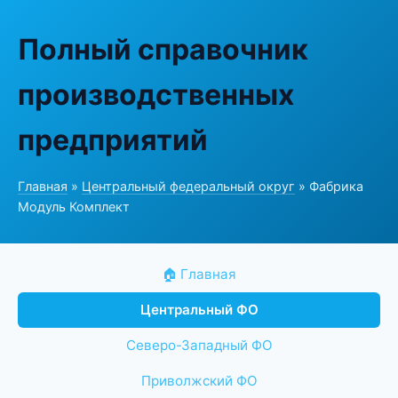
Полный справочник
производственных
предприятий
Главная
»
Центральный федеральный округ
» Фабрика
Модуль Комплект
🏠 Главная
Центральный ФО
Северо-Западный ФО
Приволжский ФО