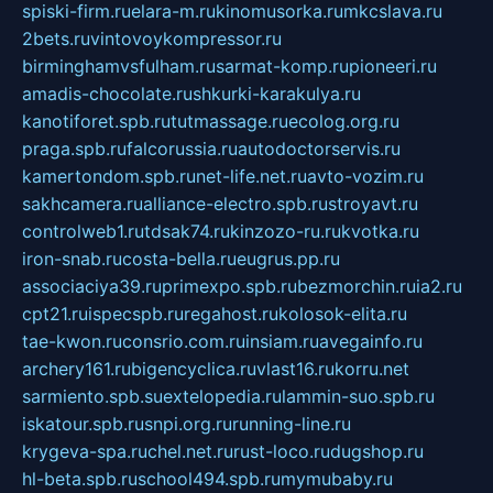
spiski-firm.ru
elara-m.ru
kinomusorka.ru
mkcslava.ru
2bets.ru
vintovoykompressor.ru
birminghamvsfulham.ru
sarmat-komp.ru
pioneeri.ru
amadis-chocolate.ru
shkurki-karakulya.ru
kanotiforet.spb.ru
tutmassage.ru
ecolog.org.ru
praga.spb.ru
falcorussia.ru
autodoctorservis.ru
kamertondom.spb.ru
net-life.net.ru
avto-vozim.ru
sakhcamera.ru
alliance-electro.spb.ru
stroyavt.ru
controlweb1.ru
tdsak74.ru
kinzozo-ru.ru
kvotka.ru
iron-snab.ru
costa-bella.ru
eugrus.pp.ru
associaciya39.ru
primexpo.spb.ru
bezmorchin.ru
ia2.ru
cpt21.ru
ispecspb.ru
regahost.ru
kolosok-elita.ru
tae-kwon.ru
consrio.com.ru
insiam.ru
avegainfo.ru
archery161.ru
bigencyclica.ru
vlast16.ru
korru.net
sarmiento.spb.su
extelopedia.ru
lammin-suo.spb.ru
iskatour.spb.ru
snpi.org.ru
running-line.ru
krygeva-spa.ru
chel.net.ru
rust-loco.ru
dugshop.ru
hl-beta.spb.ru
school494.spb.ru
mymubaby.ru