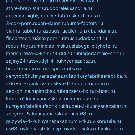
e-abis-1-c.ru
sindika01.ru
venda-festival.ru
store-brawlstars.ru
dooraleksandria.ru
antenna-highly.ru
mine-lab-msk.ru
1-mus.ru
3-sex-porn.ru
ban-damn.ru
purse-factory.ru
viagra-tablet.ru
fasbags.ru
adler-jun.ru
bandamn.ru
fincontech.ru
3sexporn.ru
1mus.ru
darksand.ru
rebus-toys.ru
minelab-msk.ru
alabuga-cityhotel.ru
medsprawo-4-ka.ru
2864420.ru
blagodarenie-spb.ru
zajmy24.ru
tovudyi-4-kuhnyanazakaz.ru
brazzerscom.ru
medsprawo4ka.ru
xehyroo5kuhnyanazakaz.ru
fabrikayfabrikaefabrika.ru
vskrytie-zamkov-moskva-113.ru
biletnadom.ru
zed-online.ru
pimchax.ru
brazzers-hd.ru
z-host.ru
kitubeu2kuhnyanazakaz.ru
naperekate.ru
kuhnyaofabrikaufabrik.ru
kitubeu-2-kuhnyanazakaz.ru
xehyroo-5-kuhnyanazakaz.ru
cs-68.ru
guzywia-4-kuhnyanazakaz.ru
mir-tk.ru
vlknrussia.ru
cs68.ru
vladivostok-map.ru
video-seks.ru
bankaribi.ru