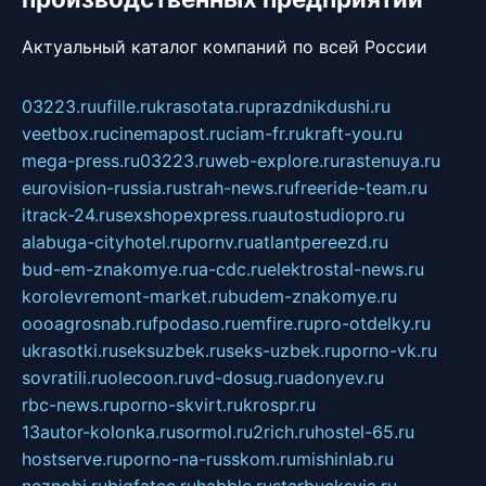
Актуальный каталог компаний по всей России
03223.ru
ufille.ru
krasotata.ru
prazdnikdushi.ru
veetbox.ru
cinemapost.ru
ciam-fr.ru
kraft-you.ru
mega-press.ru
03223.ru
web-explore.ru
rastenuya.ru
eurovision-russia.ru
strah-news.ru
freeride-team.ru
itrack-24.ru
sexshopexpress.ru
autostudiopro.ru
alabuga-cityhotel.ru
pornv.ru
atlantpereezd.ru
bud-em-znakomye.ru
a-cdc.ru
elektrostal-news.ru
korolevremont-market.ru
budem-znakomye.ru
oooagrosnab.ru
fpodaso.ru
emfire.ru
pro-otdelky.ru
ukrasotki.ru
seksuzbek.ru
seks-uzbek.ru
porno-vk.ru
sovratili.ru
olecoon.ru
vd-dosug.ru
adonyev.ru
rbc-news.ru
porno-skvirt.ru
krospr.ru
13autor-kolonka.ru
sormol.ru
2rich.ru
hostel-65.ru
hostserve.ru
porno-na-russkom.ru
mishinlab.ru