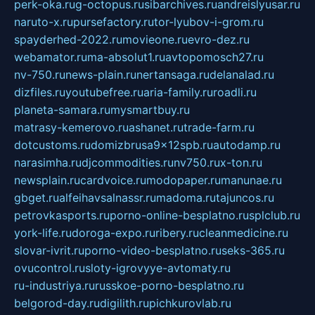
perk-oka.ru
g-octopus.ru
sibarchives.ru
andreislyusar.ru
naruto-x.ru
pursefactory.ru
tor-lyubov-i-grom.ru
spayderhed-2022.ru
movieone.ru
evro-dez.ru
webamator.ru
ma-absolut1.ru
avtopomosch27.ru
nv-750.ru
news-plain.ru
nertansaga.ru
delanalad.ru
dizfiles.ru
youtubefree.ru
aria-family.ru
roadli.ru
planeta-samara.ru
mysmartbuy.ru
matrasy-kemerovo.ru
ashanet.ru
trade-farm.ru
dotcustoms.ru
domizbrusa9x12spb.ru
autodamp.ru
narasimha.ru
djcommodities.ru
nv750.ru
x-ton.ru
newsplain.ru
cardvoice.ru
modopaper.ru
manunae.ru
gbget.ru
alfeihavsalnassr.ru
madoma.ru
tajuncos.ru
petrovkasports.ru
porno-online-besplatno.ru
splclub.ru
york-life.ru
doroga-expo.ru
ribery.ru
cleanmedicine.ru
slovar-ivrit.ru
porno-video-besplatno.ru
seks-365.ru
ovucontrol.ru
sloty-igrovyye-avtomaty.ru
ru-industriya.ru
russkoe-porno-besplatno.ru
belgorod-day.ru
digilith.ru
pichkurovlab.ru