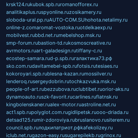
krsk124.ru
kubok.spb.ru
romanofforex.ru
analitikaplus.ru
spyonline.ru
zosikamery.ru
sloboda-ural.pp.ru
AUTO-COM.SU
hohota.net
alimy.ru
online-z.com
aromat-vostoka.ru
otdelkaexp.ru
mobilvest.ru
bbd.net.ru
mebelshop.msk.ru
smp-forum.ru
bastion-td.ru
kosmoscreative.ru
avrmotors.ru
art-galadesign.ru
tiffany-c.ru
ecostep-samara.ru
d-p.spb.ru
галактика73.рф
sko.com.ru
davitamebel-spb.ru
fotsis.ru
tesiaes.ru
kokoroyari.spb.ru
blesna-kazan.ru
mossilver.ru
lenderoq.ru
sergeydobrin.ru
tochkazvuka.msk.ru
people-of-art.ru
bezzubova.ru
clubtibet.ru
orior-aks.ru
dynamoauto.ru
szk-favorit.ru
carlines.ru
flatnsk.ru
kingbolenskaner.ru
alex-motor.ru
astroline.net.ru
act1.spb.ru
polyglot.com.ru
gidlipetsk.ru
ooo-driada.ru
detsad125.ru
mir-zdoroviya.ru
bruslanovo.ru
siterem.ru
council.spb.ru
лодкипатриот.рф
kafekolizey.ru
iclub.net.ru
gazon-easy.ru
sugarepilekb.ru
grinox.ru