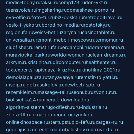
medic-today.ru
taksu.ru
comp123.ru
don-ykt.ru
teensvoice.ru
imgsharing.ru
domashnee-porno.ru
eva-elfie.ru
foto-tur.ru
biz-doska.ru
metropoltravel.ru
veslo-i-yakor.ru
borodino-media.ru
rostotsky.ru
regionufa.ru
weiss-bet.ru
zaryna.ru
casinotablet.ru
universalia.ru
remont-mebeli-moscow.ru
termomur.ru
clubfisher.ru
remstirufa.ru
erdamchi.ru
doramamama.ru
muraviovka-park.ru
worldofwoman.ru
clean-dreams.ru
arkrym.ru
kristinita.ru
dircomputer.ru
healthenter.ru
textexperts.ru
pivnaya-kruzhka.ru
kinofilmy-2021.ru
demolalapaluza.ru
tanyavanya.ru
remstir-tolyatti.ru
msdip.ru
jdol.ru
sokolovr.ru
newtech-spb.ru
rezemkleim.ru
massage-tai.ru
seonub.ru
zvonitut.ru
biolisichka24.ru
mncraft-download.ru
algoritm-sistema.ru
godflesh.ru
ru-industria.ru
zebra-tlt.ru
okna-proficom.ru
erynok.ru
onlinekinospace.ru
startupstudio-fefu.ru
zarges-ru.ru
gegenjustizunrecht.ru
autobalashov.ru
utrovortu.ru