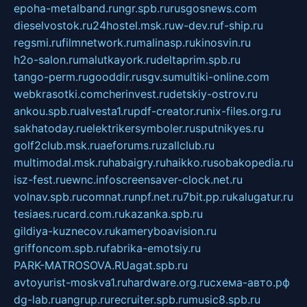
epoha-metalband.ru
ngr.spb.ru
rusgosnews.com
dieselvostok.ru
24hostel.msk.ru
w-dev.ru
f-ship.ru
regsmi.ru
filmnetwork.ru
malinasp.ru
kinosvin.ru
h2o-salon.ru
malutkayork.ru
deltaprim.spb.ru
tango-perm.ru
gooddir.ru
sgv.su
multiki-online.com
webkrasotki.com
cherinvest.ru
detskiy-ostrov.ru
ankou.spb.ru
alvesta1.ru
pdf-creator.ru
nix-files.org.ru
sakhatoday.ru
elektrikersymboler.ru
sputnikyes.ru
golf2club.msk.ru
aeforums.ru
zallclub.ru
multimodal.msk.ru
habaigry.ru
haikko.ru
sobakopedia.ru
isz-fest.ru
ewnc.info
screensaver-clock.net.ru
volnav.spb.ru
comnat.ru
npf.net.ru
7bit.pp.ru
kalugatur.ru
tesiaes.ru
card.com.ru
kazanka.spb.ru
gildiya-kuznecov.ru
kameryboavision.ru
griffoncom.spb.ru
fabrika-emotsiy.ru
PARK-MATROSOVA.RU
agat.spb.ru
avtoyurist-moskva1.ru
hardware.org.ru
схема-авто.рф
dg-lab.ru
angrup.ru
recruiter.spb.ru
music8.spb.ru