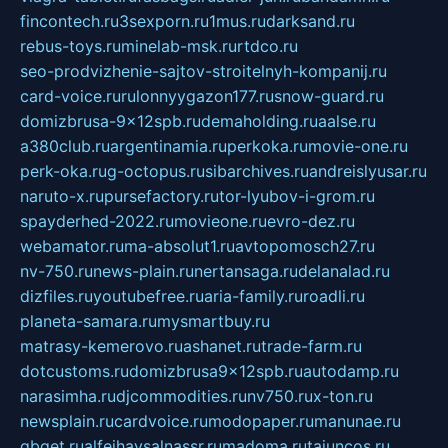
fincontech.ru
3sexporn.ru
1mus.ru
darksand.ru
rebus-toys.ru
minelab-msk.ru
rtdco.ru
seo-prodvizhenie-sajtov-stroitelnyh-kompanij.ru
card-voice.ru
rulonnyygazon177.ru
snow-guard.ru
domizbrusa-9x12spb.ru
demaholding.ru
aalse.ru
a380club.ru
argentinamia.ru
perkoka.ru
movie-one.ru
perk-oka.ru
g-octopus.ru
sibarchives.ru
andreislyusar.ru
naruto-x.ru
pursefactory.ru
tor-lyubov-i-grom.ru
spayderhed-2022.ru
movieone.ru
evro-dez.ru
webamator.ru
ma-absolut1.ru
avtopomosch27.ru
nv-750.ru
news-plain.ru
nertansaga.ru
delanalad.ru
dizfiles.ru
youtubefree.ru
aria-family.ru
roadli.ru
planeta-samara.ru
mysmartbuy.ru
matrasy-kemerovo.ru
ashanet.ru
trade-farm.ru
dotcustoms.ru
domizbrusa9x12spb.ru
autodamp.ru
narasimha.ru
djcommodities.ru
nv750.ru
x-ton.ru
newsplain.ru
cardvoice.ru
modopaper.ru
manunae.ru
gbget.ru
alfeihavsalnassr.ru
madoma.ru
tajuncos.ru