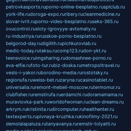
petrovkasports.ru
porno-online-besplatno.ru
splclub.ru
york-life.ru
doroga-expo.ru
ribery.ru
cleanmedicine.ru
slovar-ivrit.ru
porno-video-besplatno.ru
seks-365.ru
ovucontrol.ru
sloty-igrovyye-avtomaty.ru
ru-industriya.ru
russkoe-porno-besplatno.ru
belgorod-day.ru
digilith.ru
pichkurovlab.ru
medic-today.ru
taksu.ru
comp123.ru
don-ykt.ru
teensvoice.ru
imgsharing.ru
domashnee-porno.ru
eva-elfie.ru
foto-tur.ru
biz-doska.ru
metropoltravel.ru
veslo-i-yakor.ru
borodino-media.ru
rostotsky.ru
regionufa.ru
weiss-bet.ru
zaryna.ru
casinotablet.ru
universalia.ru
remont-mebeli-moscow.ru
termomur.ru
clubfisher.ru
remstirufa.ru
erdamchi.ru
doramamama.ru
muraviovka-park.ru
worldofwoman.ru
clean-dreams.ru
arkrym.ru
kristinita.ru
dircomputer.ru
healthenter.ru
textexperts.ru
pivnaya-kruzhka.ru
kinofilmy-2021.ru
demolalapaluza.ru
tanyavanya.ru
remstir-tolyatti.ru