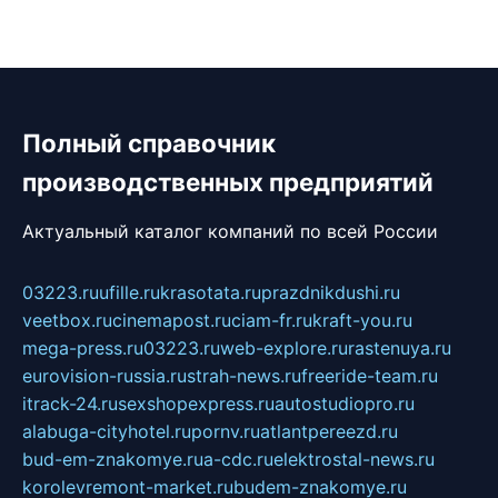
Полный справочник
производственных предприятий
Актуальный каталог компаний по всей России
03223.ru
ufille.ru
krasotata.ru
prazdnikdushi.ru
veetbox.ru
cinemapost.ru
ciam-fr.ru
kraft-you.ru
mega-press.ru
03223.ru
web-explore.ru
rastenuya.ru
eurovision-russia.ru
strah-news.ru
freeride-team.ru
itrack-24.ru
sexshopexpress.ru
autostudiopro.ru
alabuga-cityhotel.ru
pornv.ru
atlantpereezd.ru
bud-em-znakomye.ru
a-cdc.ru
elektrostal-news.ru
korolevremont-market.ru
budem-znakomye.ru