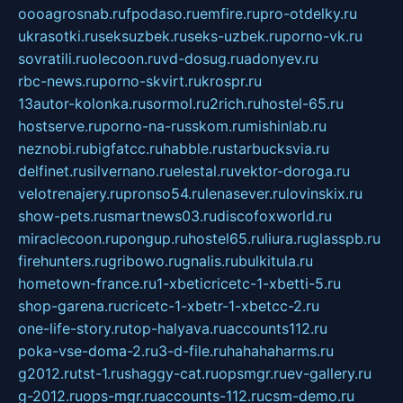
oooagrosnab.ru
fpodaso.ru
emfire.ru
pro-otdelky.ru
ukrasotki.ru
seksuzbek.ru
seks-uzbek.ru
porno-vk.ru
sovratili.ru
olecoon.ru
vd-dosug.ru
adonyev.ru
rbc-news.ru
porno-skvirt.ru
krospr.ru
13autor-kolonka.ru
sormol.ru
2rich.ru
hostel-65.ru
hostserve.ru
porno-na-russkom.ru
mishinlab.ru
neznobi.ru
bigfatcc.ru
habble.ru
starbucksvia.ru
delfinet.ru
silvernano.ru
elestal.ru
vektor-doroga.ru
velotrenajery.ru
pronso54.ru
lenasever.ru
lovinskix.ru
show-pets.ru
smartnews03.ru
discofoxworld.ru
miraclecoon.ru
pongup.ru
hostel65.ru
liura.ru
glasspb.ru
firehunters.ru
gribowo.ru
gnalis.ru
bulkitula.ru
hometown-france.ru
1-xbeticricetc-1-xbetti-5.ru
shop-garena.ru
cricetc-1-xbetr-1-xbetcc-2.ru
one-life-story.ru
top-halyava.ru
accounts112.ru
poka-vse-doma-2.ru
3-d-file.ru
hahahaharms.ru
g2012.ru
tst-1.ru
shaggy-cat.ru
opsmgr.ru
ev-gallery.ru
g-2012.ru
ops-mgr.ru
accounts-112.ru
csm-demo.ru