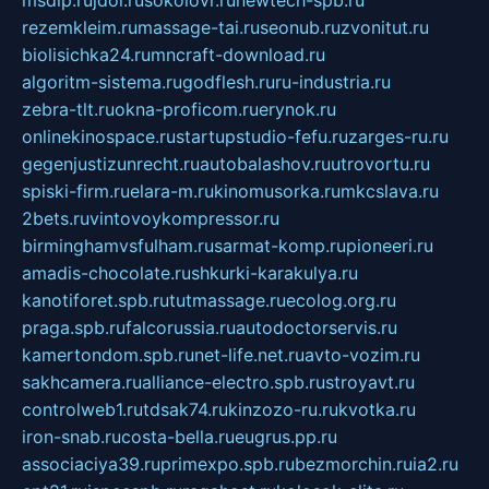
msdip.ru
jdol.ru
sokolovr.ru
newtech-spb.ru
rezemkleim.ru
massage-tai.ru
seonub.ru
zvonitut.ru
biolisichka24.ru
mncraft-download.ru
algoritm-sistema.ru
godflesh.ru
ru-industria.ru
zebra-tlt.ru
okna-proficom.ru
erynok.ru
onlinekinospace.ru
startupstudio-fefu.ru
zarges-ru.ru
gegenjustizunrecht.ru
autobalashov.ru
utrovortu.ru
spiski-firm.ru
elara-m.ru
kinomusorka.ru
mkcslava.ru
2bets.ru
vintovoykompressor.ru
birminghamvsfulham.ru
sarmat-komp.ru
pioneeri.ru
amadis-chocolate.ru
shkurki-karakulya.ru
kanotiforet.spb.ru
tutmassage.ru
ecolog.org.ru
praga.spb.ru
falcorussia.ru
autodoctorservis.ru
kamertondom.spb.ru
net-life.net.ru
avto-vozim.ru
sakhcamera.ru
alliance-electro.spb.ru
stroyavt.ru
controlweb1.ru
tdsak74.ru
kinzozo-ru.ru
kvotka.ru
iron-snab.ru
costa-bella.ru
eugrus.pp.ru
associaciya39.ru
primexpo.spb.ru
bezmorchin.ru
ia2.ru