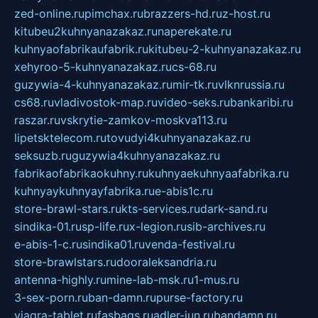
zed-online.ru
pimchax.ru
brazzers-hd.ru
z-host.ru
kitubeu2kuhnyanazakaz.ru
naperekate.ru
kuhnyaofabrikaufabrik.ru
kitubeu-2-kuhnyanazakaz.ru
xehyroo-5-kuhnyanazakaz.ru
cs-68.ru
guzywia-4-kuhnyanazakaz.ru
mir-tk.ru
vlknrussia.ru
cs68.ru
vladivostok-map.ru
video-seks.ru
bankaribi.ru
raszar.ru
vskrytie-zamkov-moskva113.ru
lipetsktelecom.ru
tovudyi4kuhnyanazakaz.ru
seksuzb.ru
guzywia4kuhnyanazakaz.ru
fabrikaofabrikaokuhny.ru
kuhnyaekuhnyaafabrika.ru
kuhnyaykuhnyayfabrika.ru
e-abis1c.ru
store-brawl-stars.ru
kts-services.ru
dark-sand.ru
sindika-01.ru
sp-life.ru
x-legion.ru
sib-archives.ru
e-abis-1-c.ru
sindika01.ru
venda-festival.ru
store-brawlstars.ru
dooraleksandria.ru
antenna-highly.ru
mine-lab-msk.ru
1-mus.ru
3-sex-porn.ru
ban-damn.ru
purse-factory.ru
viagra-tablet.ru
fasbags.ru
adler-jun.ru
bandamn.ru