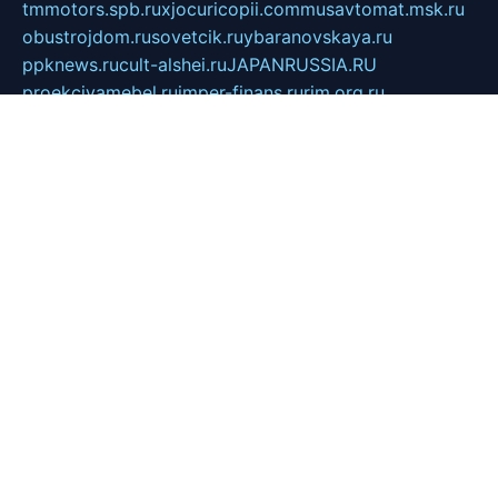
tmmotors.spb.ru
xjocuricopii.com
musavtomat.msk.ru
obustrojdom.ru
sovetcik.ru
ybaranovskaya.ru
ppknews.ru
cult-alshei.ru
JAPANRUSSIA.RU
proekciyamebel.ru
imper-finans.ru
rim.org.ru
glamourai.ru
brassminus.ru
zabor-pro.ru
ftn.pp.ru
dorogoe58.ru
laimengpacker.ru
kuzova-zapchasti.ru
sageerp.ru
taxodrom.ru
dsrazvitie.ru
hardcity.net.ru
ratinghomegames.ru
topservice25.ru
gubernyan.ru
gtglasslined.ru
ii4.ru
tssport.spb.ru
andorra24.com
blackwallstreet.ru
oboimos.ru
optim-doors.com.ru
ikuch.ru
nycr.org.ru
npa21.ru
vremya-ch.spb.ru
desert000.ru
ivtorgi.ru
ifiori.ru
catalog-statei.ru
dcv.org.ru
spetsmaster174.ru
ipkameryhiseeu.ru
dum26.ru
ruspol.spb.ru
fr-opendp.ru
kam-solnyshko.ru
cheyenne-arapaho.ru
sevzapmetal.spb.ru
ted-lapidus.spb.ru
parasite-eliminator.ru
sigma-complete.ru
modernworld.ru
dama-moda.ru
eholot-group.ru
sk-nvkz.ru
DRONGOLD.RU