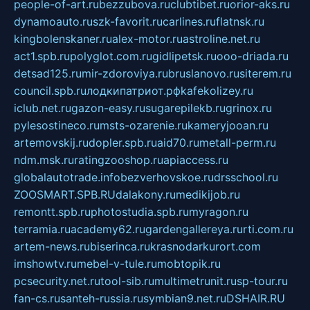
people-of-art.ru
bezzubova.ru
clubtibet.ru
orior-aks.ru
dynamoauto.ru
szk-favorit.ru
carlines.ru
flatnsk.ru
kingbolenskaner.ru
alex-motor.ru
astroline.net.ru
act1.spb.ru
polyglot.com.ru
gidlipetsk.ru
ooo-driada.ru
detsad125.ru
mir-zdoroviya.ru
bruslanovo.ru
siterem.ru
council.spb.ru
лодкипатриот.рф
kafekolizey.ru
iclub.net.ru
gazon-easy.ru
sugarepilekb.ru
grinox.ru
pylesostineco.ru
msts-ozarenie.ru
kameryjooan.ru
artemovskij.ru
dopler.spb.ru
aid70.ru
metall-perm.ru
ndm.msk.ru
ratingzooshop.ru
apiaccess.ru
globalautotrade.info
bezverhovskoe.ru
drsschool.ru
ZOOSMART.SPB.RU
dalakony.ru
medikijob.ru
remontt.spb.ru
photostudia.spb.ru
myragon.ru
terramia.ru
academy62.ru
gardengallereya.ru
rti.com.ru
artem-news.ru
biserinca.ru
krasnodarkurort.com
imshowtv.ru
mebel-v-tule.ru
mobtopik.ru
pcsecurity.net.ru
tool-sib.ru
multimetrunit.ru
sp-tour.ru
fan-cs.ru
santeh-russia.ru
symbian9.net.ru
DSHAIR.RU