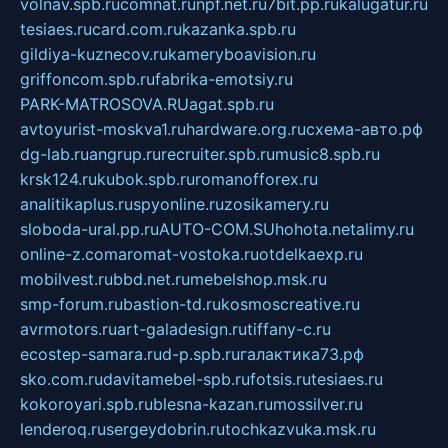
volnav.spb.ru
comnat.ru
npf.net.ru
7bit.pp.ru
kalugatur.ru
tesiaes.ru
card.com.ru
kazanka.spb.ru
gildiya-kuznecov.ru
kameryboavision.ru
griffoncom.spb.ru
fabrika-emotsiy.ru
PARK-MATROSOVA.RU
agat.spb.ru
avtoyurist-moskva1.ru
hardware.org.ru
схема-авто.рф
dg-lab.ru
angrup.ru
recruiter.spb.ru
music8.spb.ru
krsk124.ru
kubok.spb.ru
romanofforex.ru
analitikaplus.ru
spyonline.ru
zosikamery.ru
sloboda-ural.pp.ru
AUTO-COM.SU
hohota.net
alimy.ru
online-z.com
aromat-vostoka.ru
otdelkaexp.ru
mobilvest.ru
bbd.net.ru
mebelshop.msk.ru
smp-forum.ru
bastion-td.ru
kosmoscreative.ru
avrmotors.ru
art-galadesign.ru
tiffany-c.ru
ecostep-samara.ru
d-p.spb.ru
галактика73.рф
sko.com.ru
davitamebel-spb.ru
fotsis.ru
tesiaes.ru
kokoroyari.spb.ru
blesna-kazan.ru
mossilver.ru
lenderoq.ru
sergeydobrin.ru
tochkazvuka.msk.ru