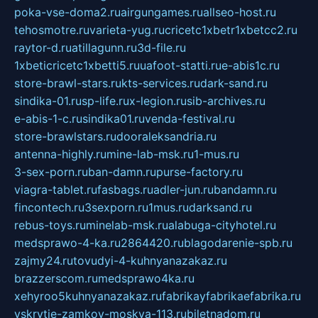
poka-vse-doma2.ru
airgungames.ru
allseo-host.ru
tehosmotre.ru
varieta-yug.ru
cricetc1xbetr1xbetcc2.ru
raytor-d.ru
atillagunn.ru
3d-file.ru
1xbeticricetc1xbetti5.ru
uafoot-statti.ru
e-abis1c.ru
store-brawl-stars.ru
kts-services.ru
dark-sand.ru
sindika-01.ru
sp-life.ru
x-legion.ru
sib-archives.ru
e-abis-1-c.ru
sindika01.ru
venda-festival.ru
store-brawlstars.ru
dooraleksandria.ru
antenna-highly.ru
mine-lab-msk.ru
1-mus.ru
3-sex-porn.ru
ban-damn.ru
purse-factory.ru
viagra-tablet.ru
fasbags.ru
adler-jun.ru
bandamn.ru
fincontech.ru
3sexporn.ru
1mus.ru
darksand.ru
rebus-toys.ru
minelab-msk.ru
alabuga-cityhotel.ru
medsprawo-4-ka.ru
2864420.ru
blagodarenie-spb.ru
zajmy24.ru
tovudyi-4-kuhnyanazakaz.ru
brazzerscom.ru
medsprawo4ka.ru
xehyroo5kuhnyanazakaz.ru
fabrikayfabrikaefabrika.ru
vskrytie-zamkov-moskva-113.ru
biletnadom.ru