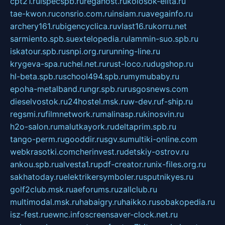
cpt21.ru
ispecspb.ru
regahost.ru
kolosok-elita.ru
tae-kwon.ru
consrio.com.ru
insiam.ru
avegainfo.ru
archery161.ru
bigencyclica.ru
vlast16.ru
korru.net
sarmiento.spb.su
extelopedia.ru
lammin-suo.spb.ru
iskatour.spb.ru
snpi.org.ru
running-line.ru
krygeva-spa.ru
chel.net.ru
rust-loco.ru
dugshop.ru
hl-beta.spb.ru
school494.spb.ru
mymubaby.ru
epoha-metalband.ru
ngr.spb.ru
rusgosnews.com
dieselvostok.ru
24hostel.msk.ru
w-dev.ru
f-ship.ru
regsmi.ru
filmnetwork.ru
malinasp.ru
kinosvin.ru
h2o-salon.ru
malutkayork.ru
deltaprim.spb.ru
tango-perm.ru
gooddir.ru
sgv.su
multiki-online.com
webkrasotki.com
cherinvest.ru
detskiy-ostrov.ru
ankou.spb.ru
alvesta1.ru
pdf-creator.ru
nix-files.org.ru
sakhatoday.ru
elektrikersymboler.ru
sputnikyes.ru
golf2club.msk.ru
aeforums.ru
zallclub.ru
multimodal.msk.ru
habaigry.ru
haikko.ru
sobakopedia.ru
isz-fest.ru
ewnc.info
screensaver-clock.net.ru