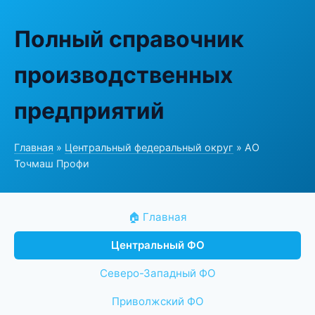
Полный справочник
производственных
предприятий
Главная
»
Центральный федеральный округ
» АО
Точмаш Профи
🏠 Главная
Центральный ФО
Северо-Западный ФО
Приволжский ФО